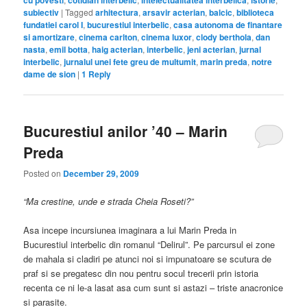
cu povesti
cotidian interbelic
intelectualitatea interbelica
istorie
subiectiv
|
Tagged
arhitectura
,
arsavir acterian
,
balcic
,
biblioteca
fundatiei carol I
,
bucurestiul interbelic
,
casa autonoma de finantare
si amortizare
,
cinema carlton
,
cinema luxor
,
clody berthola
,
dan
nasta
,
emil botta
,
haig acterian
,
interbelic
,
jeni acterian
,
jurnal
interbelic
,
jurnalul unei fete greu de multumit
,
marin preda
,
notre
dame de sion
|
1
Reply
Bucurestiul anilor ’40 – Marin
Preda
Posted on
December 29, 2009
“Ma crestine, unde e strada Cheia Roseti?”
Asa incepe incursiunea imaginara a lui Marin Preda in
Bucurestiul interbelic din romanul “Delirul”. Pe parcursul ei zone
de mahala si cladiri pe atunci noi si impunatoare se scutura de
praf si se pregatesc din nou pentru socul trecerii prin istoria
recenta ce ni le-a lasat asa cum sunt si astazi – triste anacronice
si parasite.