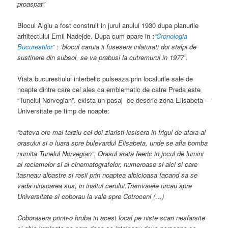
proaspat”
Blocul Algiu a fost construit in jurul anului 1930 dupa planurile
arhitectului Emil Nadejde. Dupa cum apare in
:
“Cronologia
Bucurestilor”
: ’blocul caruia ii fusesera inlaturati doi stalpi de
sustinere din subsol, se va prabusi la cutremurul in 1977”
.
Viata bucurestiului interbelic pulseaza prin localurile sale de
noapte dintre care cel ales ca emblematic de catre Preda este
“Tunelul Norvegian”. exista un pasaj ce descrie zona Elisabeta –
Universitate pe timp de noapte:
“cateva ore mai tarziu cei doi ziaristi iesisera in frigul de afara al
orasului si o luara spre bulevardul Elisabeta, unde se afla bomba
numita Tunelul Norvegian”. Orasul arata feeric in jocul de lumini
al reclamelor si al cinematografelor, numeroase si aici si care
tasneau albastre si rosii prin noaptea albicioasa facand sa se
vada ninsoarea sus, in inaltul cerului.Tramvaiele urcau spre
Universitate si coborau la vale spre Cotroceni (…)
Coborasera printr-o hruba in acest local pe niste scari nesfarsite