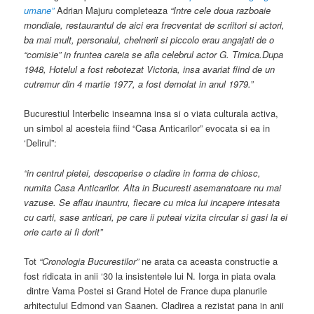
umane”
Adrian Majuru completeaza
“Intre cele doua razboaie
mondiale, restaurantul de aici era frecventat de scriitori si actori,
ba mai mult, personalul, chelnerii si piccolo erau angajati de o
“comisie” in fruntea careia se afla celebrul actor G. Timica.Dupa
1948, Hotelul a fost rebotezat Victoria, insa avariat fiind de un
cutremur din 4 martie 1977, a fost demolat in anul 1979.”
Bucurestiul Interbelic inseamna insa si o viata culturala activa,
un simbol al acesteia fiind “Casa Anticarilor” evocata si ea in
‘Delirul”:
“in centrul pietei, descoperise o cladire in forma de chiosc,
numita Casa Anticarilor. Alta in Bucuresti asemanatoare nu mai
vazuse. Se aflau inauntru, fiecare cu mica lui incapere intesata
cu carti, sase anticari, pe care ii puteai vizita circular si gasi la ei
orie carte ai fi dorit”
Tot
“Cronologia Bucurestilor”
ne arata ca aceasta constructie a
fost ridicata in anii ‘30 la insistentele lui N. Iorga in piata ovala
dintre Vama Postei si Grand Hotel de France dupa planurile
arhitectului Edmond van Saanen. Cladirea a rezistat pana in anii