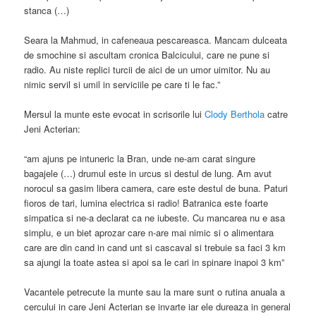
stanca (…)
Seara la Mahmud, in cafeneaua pescareasca. Mancam dulceata
de smochine si ascultam cronica Balcicului, care ne pune si
radio. Au niste replici turcii de aici de un umor uimitor. Nu au
nimic servil si umil in serviciile pe care ti le fac.”
Mersul la munte este evocat in scrisorile lui
Clody Berthola
catre
Jeni Acterian:
“am ajuns pe intuneric la Bran, unde ne-am carat singure
bagajele (…) drumul este in urcus si destul de lung. Am avut
norocul sa gasim libera camera, care este destul de buna. Paturi
fioros de tari, lumina electrica si radio! Batranica este foarte
simpatica si ne-a declarat ca ne iubeste. Cu mancarea nu e asa
simplu, e un biet aprozar care n-are mai nimic si o alimentara
care are din cand in cand unt si cascaval si trebuie sa faci 3 km
sa ajungi la toate astea si apoi sa le cari in spinare inapoi 3 km”
Vacantele petrecute la munte sau la mare sunt o rutina anuala a
cercului in care Jeni Acterian se invarte iar ele dureaza in general