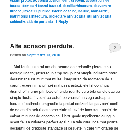
cladiri protejate
,
constructii din centrul vechi
,
decoratiuni de
fatada
,
demolari berzei buzesti
,
detalii arhitectura
,
dezvoltare
urbana
,
investitii publice
,
istoria caselor
,
locuire
,
mansarde
,
patrimoniu arhitectura
,
proiectare arhitectura
,
stil arhitectura
,
subiectiv
,
zidarie portanta
|
1
Reply
Alte scrisori pierdute.
2
Posted on
September 15, 2010
…Mai tarziu insa mi-am dat seama ca scrisorile pierdute cu
mesaje irosite, pierdute in timp sau pur si simplu nelivrate catre
destinatar sunt mult mai multe. Inregistrari de momente de a
caror trecere nimanui nu-i mai pasa astazi, ele isi continua
drumul prin lume prin balciuri unde reunite cu altele ca ele sau cu
simple ilustratii vechi cu actori pe vremuri in voga asteapta
tacute si estimate pragmatic la preturi derizorii langa vechi cesti
de cafea din seturi descompletate si tavi de inox sau masini de
calcat minunat de anacronice. Hartii goale ingalbenite ajung in
acest fel sa valoreze perfect egal cu altele care inca mai poarta
declaratii de dragoste stangace si desuete in care timiditatea se