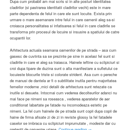
Dupa cum probabil am mai scris si in alte posturi identitatea
cladirilor (si pastrarea identitatii cladirilor vechi) este in mare
parte dependenta de felul in care ele sunt locuite. Exista prin
urmare o mare asemanare intre felul in care oamenii aleg sa-si
croiasca personalitatea si infatisarea si felul in care cladirile se
transforma prin procesul de locuire si insusire a spatiului de catre
ocupantii lor.
Arhitectura actuala seamana oamenilor de pe strada – asa cum
gasesc de cuviinta sa se prezinte pe sine in acelasi fel sunt si
cladirile in care ei aleg sa traiasca. Hainele ieftine cu sclipiciuri si
croi dupa tipare de duzina sunt o alta manifestare a sufletului ce
locuieste blocurile triste si colorate strident. Asa cum o pereche
de manusi de dantela ar fi o subtilitate inutila pentru majoritatea
femeilor moderne ,mici detalii de arhitectura sunt retezate ca
inutile si desuete. Intocmai cum vederea decolteurilor adanci nu
mai face pe nimeni sa roseasca , vederea aparatelor de aer
conditionat labartate pe fatade nu incomodeaza estetic pe
nimeni. La fel cum hainele de pe strada sunt copii dupa copii de
haine de firma afisate zi de zi in reviste glossy la fel fatadele
caselor se imbraca cu sclipiciuri imprumutate , modeste dar cu
pretentii de parvenire uriase.
Continue reading
→