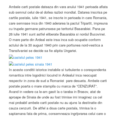
Ambele carti postale dateaza din vara anului 1941 perioada aflata
sub semnul celui de-al doilea razboi mondial. Datarea inscrisa pe
cartile postale, iulie 1941, se inscrie in perioada in care Romania,
care semnase inca din 1940 aderarea la pactul Tripartit, impreuna
cu trupele germane patrunsese pe teritoriul Basarabiei. Pana pe
26 iulie 1941 sunt astfel eliberate Basarabia si nordul Bucovinei.
O mare parte din Ardeal este insa inca sub ocupatie conform
actului de la 30 august 1940 prin care portiunea nord-vestica a
Transilvaniei se decide sa fie alipita Ungariei.
In aceste conditii istorice instabile si turbulente o corespondenta
romantica intre logodnici locuind in Ardealul inca neocupat
respectiv in zona de sud a Romaniei pare desueta. Ambele carti
postale poarta o mare stampila cu marca de ”CENZURAT”.
Avand in vedere ca le-am gasit la o taraba in Brasov, atat de
aproape de Sinaia de unde au fost trimise imi imaginez ca cel
mai probabil ambele carti postale nu au ajuns la destinatie din
cauza cenzurii. De altfel a doua carte postala, trimisa la o
saptamana fata de prima, consemneaza ingrijorarea celui care o