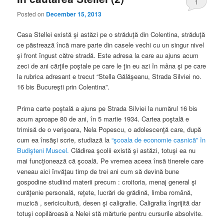
1
Posted on
December 15, 2013
Casa Stellei există şi astăzi pe o străduţă din Colentina, străduţă
ce păstrează încă mare parte din casele vechi cu un singur nivel
şi front îngust către stradă. Este adresa la care au ajuns acum
zeci de ani cărţile poştale pe care le ţin eu azi în mâna şi pe care
la rubrica adresant e trecut “Stella Gălăşeanu, Strada Silviei no.
16 bis Bucureşti prin Colentina”.
Prima carte poştală a ajuns pe Strada Silviei la numărul 16 bis
acum aproape 80 de ani, în 5 martie 1934. Cartea poştală e
trimisă de o verişoara, Nela Popescu, o adolescenţă care, după
cum ea însăşi scrie, studiază la
“şcoala de economie casnică” în
Budişteni Muscel.
Clădirea şcolii există şi astăzi, totuşi ea nu
mai funcţionează că şcoală. Pe vremea aceea însă tinerele care
veneau aici învăţau timp de trei ani cum să devină bune
gospodine studiind materii precum : croitoria, menaj general şi
curăţenie personală, reţete, lucrări de grădină, limba română,
muzică , sericicultură, desen şi caligrafie. Caligrafia îngrijită dar
totuşi copilăroasă a Nelei stă mărturie pentru cursurile absolvite.