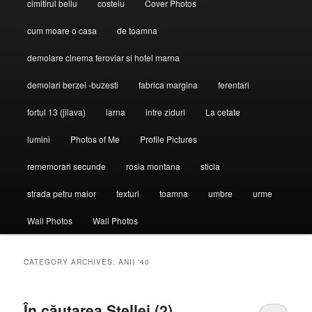
cimitirul bellu
costeiu
Cover Photos
cum moare o casa
de toamna
demolare cinema feroviar si hotel marna
demolari berzei -buzesti
fabrica margina
ferentari
fortul 13 (jilava)
iarna
intre ziduri
La cetate
lumini
Photos of Me
Profile Pictures
rememorari secunde
rosia montana
sticla
strada petru maior
texturi
toamna
umbre
urme
Wall Photos
Wall Photos
CATEGORY ARCHIVES:
ANII '40
În căutarea Stellei (2)