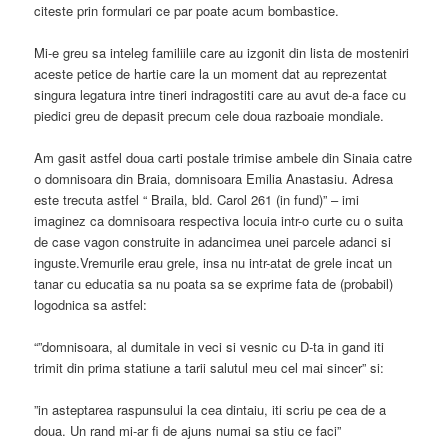
citeste prin formulari ce par poate acum bombastice.
Mi-e greu sa inteleg familiile care au izgonit din lista de mosteniri
aceste petice de hartie care la un moment dat au reprezentat
singura legatura intre tineri indragostiti care au avut de-a face cu
piedici greu de depasit precum cele doua razboaie mondiale.
Am gasit astfel doua carti postale trimise ambele din Sinaia catre
o domnisoara din Braia, domnisoara Emilia Anastasiu. Adresa
este trecuta astfel “ Braila, bld. Carol 261 (in fund)” – imi
imaginez ca domnisoara respectiva locuia intr-o curte cu o suita
de case vagon construite in adancimea unei parcele adanci si
inguste.Vremurile erau grele, insa nu intr-atat de grele incat un
tanar cu educatia sa nu poata sa se exprime fata de (probabil)
logodnica sa astfel:
“”domnisoara, al dumitale in veci si vesnic cu D-ta in gand iti
trimit din prima statiune a tarii salutul meu cel mai sincer” si:
”in asteptarea raspunsului la cea dintaiu, iti scriu pe cea de a
doua. Un rand mi-ar fi de ajuns numai sa stiu ce faci”