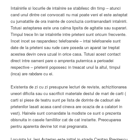
Intalnirile si locurile de intalnire se stabilesc din timp – atunci
cand unul dintre cei convocati nu mai poate veni el este asteptat
cu jumatatile de ora inainte de concluzia contramandarii intalnirii.
Totusi asteptarea este una calma lipsita de agitatie sau suparari.
Timpul trece lin iar intalnirile intre prieteni sunt oricum frecvente.
Incet incet se raspandesc telefoanele – intai telefoanele sunt
date de la prieteni sau rude care poseda un aparat iar treptat
acestea devin ceva uzual in orice casa. Totusi acest contact
direct intre oameni pare o amprenta puternica a perioadei
respective – prietenii poposesc in treacat unul la altul, timpul
(inca) are rabdare cu ei.
Existenta de zi cu zi presupune lecturi de reviste, achizitionarea
uneori dificila sau cu sacrificii materiale destul de mari de carti (
carti si piese de teatru sunt pe lista de dorinte de cadouri ale
prietenilor lasati acasa cand cineva are ocazia de a calatori in
vest). Hainele sunt comandate la modiste ce sunt o prezenta
obisnuita in casele familiilor cat de cat instarite. Preocuparea
pentru aparenta devine tot mai pregnanata.
Locuinta lui Jeni Acterian este initial in strada Capitan Preotescu