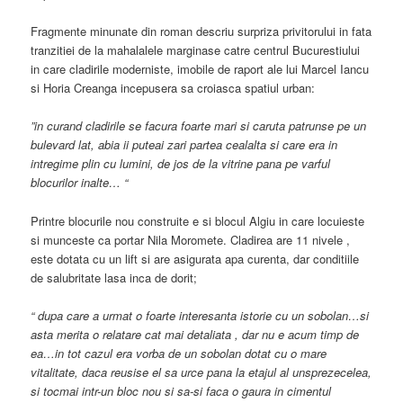
Fragmente minunate din roman descriu surpriza privitorului in fata
tranzitiei de la mahalalele marginase catre centrul Bucurestiului
in care cladirile moderniste, imobile de raport ale lui Marcel Iancu
si Horia Creanga incepusera sa croiasca spatiul urban:
”in curand cladirile se facura foarte mari si caruta patrunse pe un
bulevard lat, abia ii puteai zari partea cealalta si care era in
intregime plin cu lumini, de jos de la vitrine pana pe varful
blocurilor inalte… “
Printre blocurile nou construite e si blocul Algiu in care locuieste
si munceste ca portar Nila Moromete. Cladirea are 11 nivele ,
este dotata cu un lift si are asigurata apa curenta, dar conditiile
de salubritate lasa inca de dorit;
“ dupa care a urmat o foarte interesanta istorie cu un sobolan…si
asta merita o relatare cat mai detaliata , dar nu e acum timp de
ea…in tot cazul era vorba de un sobolan dotat cu o mare
vitalitate, daca reusise el sa urce pana la etajul al unsprezecelea,
si tocmai intr-un bloc nou si sa-si faca o gaura in cimentul