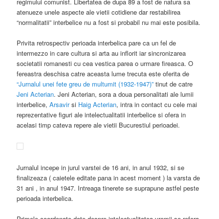
regimului comunist. Libertatea de dupa 89 a fost de natura sa
atenueze unele aspecte ale vietii cotidiene dar restabilirea
“normalitatii” interbelice nu a fost si probabil nu mai este posibila.
Privita retrospectiv perioada interbelica pare ca un fel de
intermezzo in care cultura si arta au inflorit iar sincronizarea
societatii romanesti cu cea vestica parea o urmare fireasca. O
fereastra deschisa catre aceasta lume trecuta este oferita de
“Jurnalul unei fete greu de multumit (1932-1947)”
tinut de catre
Jeni Acterian
. Jeni Acterian, sora a doua personalitati ale lumii
interbelice,
Arsavir
si
Haig Acterian
, intra in contact cu cele mai
reprezentative figuri ale intelectualitatii interbelice si ofera in
acelasi timp cateva repere ale vietii Bucurestiul perioadei.
Jurnalul incepe in jurul varstei de 16 ani, in anul 1932, si se
finalizeaza ( caietele editate pana in acest moment ) la varsta de
31 ani , in anul 1947. Intreaga tinerete se suprapune astfel peste
perioada interbelica.
Primele coordonate date despre intelectualitatea vremii se refera