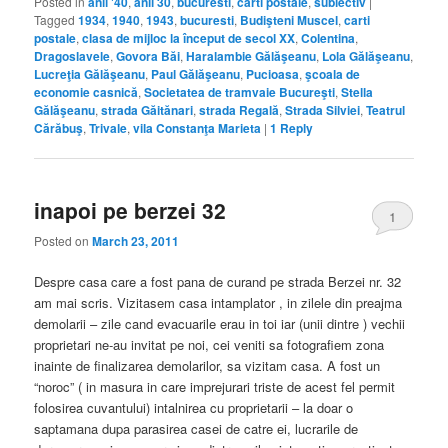
Posted in
anii '40
,
anii 30
,
bucuresti
,
carti postale
,
subiectiv
|
Tagged
1934
,
1940
,
1943
,
bucuresti
,
Budişteni Muscel
,
carti
postale
,
clasa de mijloc la început de secol XX
,
Colentina
,
Dragoslavele
,
Govora Băi
,
Haralambie Gălăşeanu
,
Lola Gălăşeanu
,
Lucreţia Gălăşeanu
,
Paul Gălăşeanu
,
Pucioasa
,
şcoala de
economie casnică
,
Societatea de tramvaie Bucureşti
,
Stella
Gălăşeanu
,
strada Găitănari
,
strada Regală
,
Strada Silviei
,
Teatrul
Cărăbuş
,
Trivale
,
vila Constanţa Marieta
|
1
Reply
inapoi pe berzei 32
1
Posted on
March 23, 2011
Despre casa care a fost pana de curand pe strada Berzei nr. 32
am mai scris. Vizitasem casa intamplator , in zilele din preajma
demolarii – zile cand evacuarile erau in toi iar (unii dintre ) vechii
proprietari ne-au invitat pe noi, cei veniti sa fotografiem zona
inainte de finalizarea demolarilor, sa vizitam casa. A fost un
“noroc” ( in masura in care imprejurari triste de acest fel permit
folosirea cuvantului) intalnirea cu proprietarii – la doar o
saptamana dupa parasirea casei de catre ei, lucrarile de