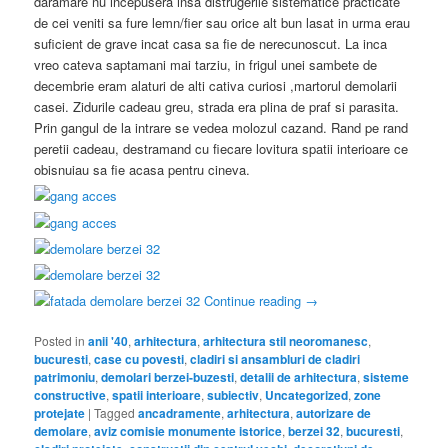
daramare nu incepusera insa distrugerile sistematice practicate
de cei veniti sa fure lemn/fier sau orice alt bun lasat in urma erau
suficient de grave incat casa sa fie de nerecunoscut. La inca
vreo cateva saptamani mai tarziu, in frigul unei sambete de
decembrie eram alaturi de alti cativa curiosi ,martorul demolarii
casei. Zidurile cadeau greu, strada era plina de praf si parasita.
Prin gangul de la intrare se vedea molozul cazand. Rand pe rand
peretii cadeau, destramand cu fiecare lovitura spatii interioare ce
obisnuiau sa fie acasa pentru cineva.
Continue reading
→
Posted in
anii '40
,
arhitectura
,
arhitectura stil neoromanesc
,
bucuresti
,
case cu povesti
,
cladiri si ansambluri de cladiri
patrimoniu
,
demolari berzei-buzesti
,
detalii de arhitectura
,
sisteme
constructive
,
spatii interioare
,
subiectiv
,
Uncategorized
,
zone
protejate
|
Tagged
ancadramente
,
arhitectura
,
autorizare de
demolare
,
aviz comisie monumente istorice
,
berzei 32
,
bucuresti
,