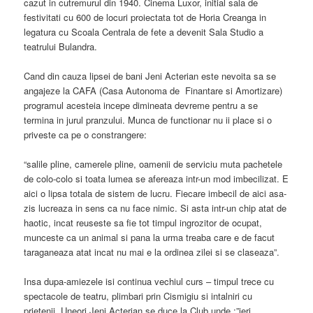
cazut in cutremurul din 1940. Cinema Luxor, initial sala de
festivitati cu 600 de locuri proiectata tot de Horia Creanga in
legatura cu Scoala Centrala de fete a devenit Sala Studio a
teatrului Bulandra.
Cand din cauza lipsei de bani Jeni Acterian este nevoita sa se
angajeze la CAFA (Casa Autonoma de Finantare si Amortizare)
programul acesteia incepe dimineata devreme pentru a se
termina in jurul pranzului. Munca de functionar nu ii place si o
priveste ca pe o constrangere:
“salile pline, camerele pline, oamenii de serviciu muta pachetele
de colo-colo si toata lumea se afereaza intr-un mod imbecilizat. E
aici o lipsa totala de sistem de lucru. Fiecare imbecil de aici asa-
zis lucreaza in sens ca nu face nimic. Si asta intr-un chip atat de
haotic, incat reuseste sa fie tot timpul ingrozitor de ocupat,
munceste ca un animal si pana la urma treaba care e de facut
taraganeaza atat incat nu mai e la ordinea zilei si se claseaza”.
Insa dupa-amiezele isi continua vechiul curs – timpul trece cu
spectacole de teatru, plimbari prin Cismigiu si intalniri cu
prietenii. Uneori Jeni Acterian se duce la Club unde :”ieri