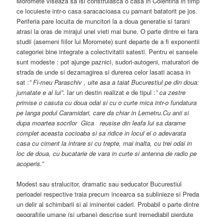
Moromete viseaza sa isi construiasca o casa in Colentina in timp
ce locuieste intr-o casa saracacioasa cu pamant batatorit pe jos.
Periferia pare locuita de muncitori la a doua generatie si tarani
atrasi la oras de mirajul unei vieti mai bune. O parte dintre ei fara
studii (asemeni fiilor lui Moromete) sunt departe de a fi exponentii
categoriei bine integrate a colectivitatii satesti. Pentru ei sansele
sunt modeste : pot ajunge paznici, sudori-autogeni, maturatori de
strada de unde si dezamagirea si durerea celor lasati acasa in
sat :
” Fi-meu Paraschiv , uite asa a taiat Bucurestiul pe din doua:
jumatate e al lui”
. Iar un destin realizat e de tipul :
” ca zestre
primise o casuta cu doua odai si cu o curte mica intr-o fundatura
pe langa podul Caramidari, care da chiar in Lemetru.Cu anii si
dupa moartea socrilor Gica reusise din leafa lui sa darame
complet aceasta cocioaba si sa ridice in locul ei o adevarata
casa cu ciment la intrare si cu trepte, mai inalta, cu trei odai in
loc de doua, cu bucatarie de vara in curte si antenna de radio pe
acoperis.”
Modest sau stralucitor, dramatic sau seducator Bucurestiul
perioadei respective traia precum incearca sa sublinieze si Preda
un delir al schimbarii si al iminentei caderi. Probabil o parte dintre
geografiile umane (si urbane) descrise sunt iremediabil pierdute