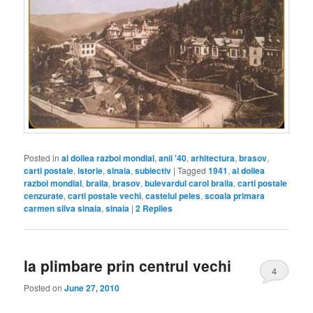
Posted in
al doilea razboi mondial
,
anii '40
,
arhitectura
,
brasov
,
carti postale
,
istorie
,
sinaia
,
subiectiv
|
Tagged
1941
,
al doilea
razboi mondial
,
braila
,
brasov
,
bulevardul carol braila
,
carti postale
cenzurate
,
carti postale vechi
,
castelul peles
,
scoala primara
carmen silva sinaia
,
sinaia
|
2
Replies
la plimbare prin centrul vechi
4
Posted on
June 27, 2010