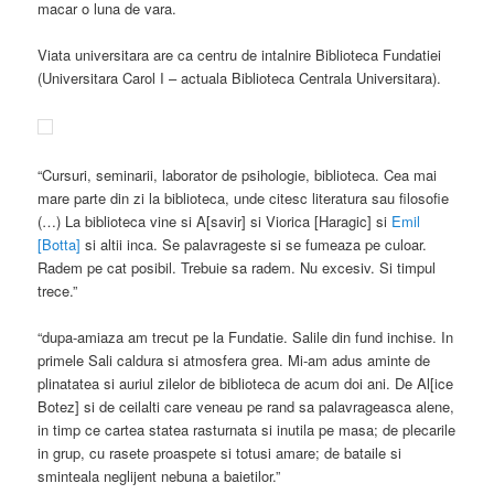
macar o luna de vara.
Viata universitara are ca centru de intalnire Biblioteca Fundatiei
(Universitara Carol I – actuala Biblioteca Centrala Universitara).
“Cursuri, seminarii, laborator de psihologie, biblioteca. Cea mai
mare parte din zi la biblioteca, unde citesc literatura sau filosofie
(…) La biblioteca vine si A[savir] si Viorica [Haragic] si
Emil
[Botta]
si altii inca. Se palavrageste si se fumeaza pe culoar.
Radem pe cat posibil. Trebuie sa radem. Nu excesiv. Si timpul
trece.”
“dupa-amiaza am trecut pe la Fundatie. Salile din fund inchise. In
primele Sali caldura si atmosfera grea. Mi-am adus aminte de
plinatatea si auriul zilelor de biblioteca de acum doi ani. De Al[ice
Botez] si de ceilalti care veneau pe rand sa palavrageasca alene,
in timp ce cartea statea rasturnata si inutila pe masa; de plecarile
in grup, cu rasete proaspete si totusi amare; de bataile si
sminteala neglijent nebuna a baietilor.”