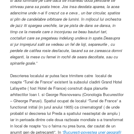
si abia luminate pe care daca se intalneau doua persoane se
striveau pana sa poata trece. Jos insa deodata aparea, la acea
adancime unde n-ai fi crezut ca e ceva , un bar circular, spatios
si plin de candelabre orbitoare de lumini. In mijlocul lui orchestra
de jazz iti spargea urechile, iar pe pista de dans se dansa, in
timp ce la mesele care o inconjurau se beau bauturi tari,
coctailuri care se pregateau indelung undeva in spate.Deasupra
si jur imprejurul salii se vedeau un fel de loji, separeurile , cu
perdele de catifea rosie desfacute, lasand sa se zareasca domni
eleganti, la mese cu femei in rochii de seara decoltate, sau cu
spinarile goale.”
Descrierea localului ar putea face trimitere catre localul de
noapte “Tunel de France” existent la subsolul cladirii Grand Hotel
Lafayette ( fost Hotel de France) construit dupa planurile
arhitectilor Ioan I. si George Rosnoveanu (Cronologia Bucurestilor
– Gheorge Parusi). Spatiul ocupat de localul “Tunel de France” a
functionat initial (in jurul anului 1905) ca cinematograf ( de unde
probabil si descierea lui Preda a spatiului neasteptat de amplu )
iar in perioada dintre cele doua razboaie mondiale s-a transformat
in local de noapte “cu o faima nu prea buna, dar cautat de un
anumit gen de petrecareti”. In
“Bucuresti-povestea unei geografii