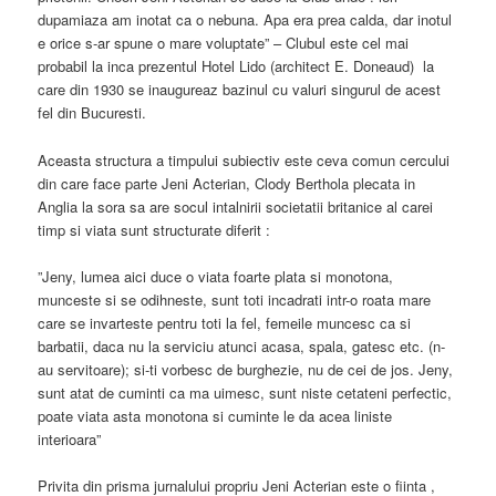
dupamiaza am inotat ca o nebuna. Apa era prea calda, dar inotul
e orice s-ar spune o mare voluptate” – Clubul este cel mai
probabil la inca prezentul Hotel Lido (architect E. Doneaud) la
care din 1930 se inaugureaz bazinul cu valuri singurul de acest
fel din Bucuresti.
Aceasta structura a timpului subiectiv este ceva comun cercului
din care face parte Jeni Acterian, Clody Berthola plecata in
Anglia la sora sa are socul intalnirii societatii britanice al carei
timp si viata sunt structurate diferit :
”Jeny, lumea aici duce o viata foarte plata si monotona,
munceste si se odihneste, sunt toti incadrati intr-o roata mare
care se invarteste pentru toti la fel, femeile muncesc ca si
barbatii, daca nu la serviciu atunci acasa, spala, gatesc etc. (n-
au servitoare); si-ti vorbesc de burghezie, nu de cei de jos. Jeny,
sunt atat de cuminti ca ma uimesc, sunt niste cetateni perfectic,
poate viata asta monotona si cuminte le da acea liniste
interioara”
Privita din prisma jurnalului propriu Jeni Acterian este o fiinta ,