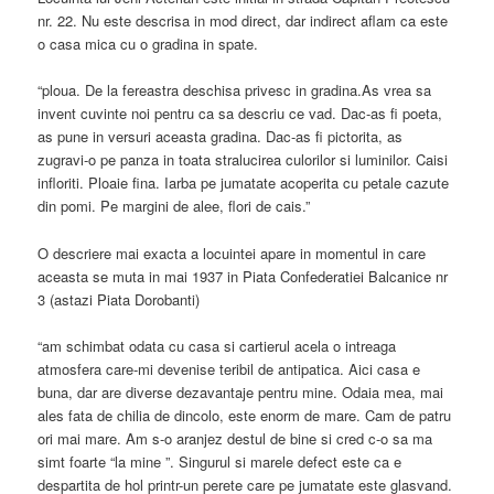
nr. 22. Nu este descrisa in mod direct, dar indirect aflam ca este
o casa mica cu o gradina in spate.
“ploua. De la fereastra deschisa privesc in gradina.As vrea sa
invent cuvinte noi pentru ca sa descriu ce vad. Dac-as fi poeta,
as pune in versuri aceasta gradina. Dac-as fi pictorita, as
zugravi-o pe panza in toata stralucirea culorilor si luminilor. Caisi
infloriti. Ploaie fina. Iarba pe jumatate acoperita cu petale cazute
din pomi. Pe margini de alee, flori de cais.”
O descriere mai exacta a locuintei apare in momentul in care
aceasta se muta in mai 1937 in Piata Confederatiei Balcanice nr
3 (astazi Piata Dorobanti)
“am schimbat odata cu casa si cartierul acela o intreaga
atmosfera care-mi devenise teribil de antipatica. Aici casa e
buna, dar are diverse dezavantaje pentru mine. Odaia mea, mai
ales fata de chilia de dincolo, este enorm de mare. Cam de patru
ori mai mare. Am s-o aranjez destul de bine si cred c-o sa ma
simt foarte “la mine ”. Singurul si marele defect este ca e
despartita de hol printr-un perete care pe jumatate este glasvand.