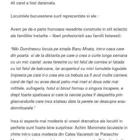
40 cand a fost daramata.
Locuintele bucurestene sunt reprezentate si ele :
Avem pe de-o parte frumoase resedinte construite in stil eclectic
ale familiilor instarite – liberi profesionisti sau familii boieresti:
“Niki Dumitrescu locuia pe strada Banu Mnata, intr-o casa care
din poarta si de la distanta pe care o crea o curte lunga semana
cu un mic castel: avea ferestre cu tot felul de cornise si fatada
cu tot felul de balcoane, iar acoperisul cu mici turnulete tuguiate.
Impresia pe care ti-o crea era ca trebuia sa fi avut multe camere,
cand de fapt nu avea decat patru mai mari si doua odai mai
mititele, sufrageria, holul si biroul formau o singura incapere, e
drept foarte spatioasa si care la nevoie putea fi despartita prin
glasvandurile care insa stateau date la perete iar deasupra erau
dormitoarele.”
Insa si aspecte mai modeste si uneori dramatice ale locuirii in
periferie sunt foarte bine surprinse: Achim Moromete locuieste in
chirie intr-o casa modesta din Calea Vacaresti iar Paraschiv