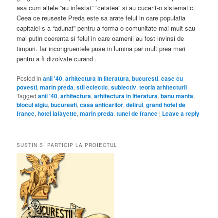
asa cum altele “au infestat” “cetatea” si au cucerit-o sistematic.
Ceea ce reuseste Preda este sa arate felul in care populatia
capitalei s-a “adunat” pentru a forma o comunitate mai mult sau
mai putin coerenta si felul in care oamenii au fost invinsi de
timpuri. Iar incongruentele puse in lumina par mult prea mari
pentru a fi dizolvate curand .
Posted in
anii '40
,
arhitectura in literatura
,
bucuresti
,
case cu
povesti
,
marin preda
,
stil eclectic
,
subiectiv
,
teoria arhitecturii
|
Tagged
anii '40
,
arhitectura
,
arhitectura in literatura
,
banu manta
,
blocul algiu
,
bucuresti
,
casa anticarilor
,
delirul
,
grand hotel de
france
,
hotel lafayette
,
marin preda
,
tunel de france
|
Leave a reply
SUSTIN SI PARTICIP LA PROIECTUL