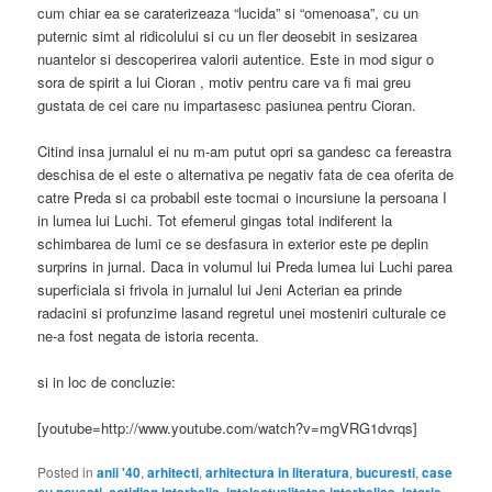
cum chiar ea se caraterizeaza “lucida” si “omenoasa”, cu un
puternic simt al ridicolului si cu un fler deosebit in sesizarea
nuantelor si descoperirea valorii autentice. Este in mod sigur o
sora de spirit a lui Cioran , motiv pentru care va fi mai greu
gustata de cei care nu impartasesc pasiunea pentru Cioran.
Citind insa jurnalul ei nu m-am putut opri sa gandesc ca fereastra
deschisa de el este o alternativa pe negativ fata de cea oferita de
catre Preda si ca probabil este tocmai o incursiune la persoana I
in lumea lui Luchi. Tot efemerul gingas total indiferent la
schimbarea de lumi ce se desfasura in exterior este pe deplin
surprins in jurnal. Daca in volumul lui Preda lumea lui Luchi parea
superficiala si frivola in jurnalul lui Jeni Acterian ea prinde
radacini si profunzime lasand regretul unei mosteniri culturale ce
ne-a fost negata de istoria recenta.
si in loc de concluzie:
[youtube=http://www.youtube.com/watch?v=mgVRG1dvrqs]
Posted in
anii '40
,
arhitecti
,
arhitectura in literatura
,
bucuresti
,
case
,
,
,
,