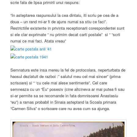
scrie fata de lipsa primirii unui raspuns:
“In asteptarea raspunsului la cea dintaiu, iti scriu pe cea de a
doua – un rand mi-ar fi de ajuns numai sa stiu ce faci”.
Restrictiile existente in privinta receptionarii corespondentei sunt
si ele clar exprimate “ nu primim decat carti postale” si “ “scrii
numai ce mai faci. Atata vreau”
Semnatura este insa mereu la fel de protocolara, neperturbata de
haosul dezlatuit de razboi :” salutul meu cel mai sincer” (prima
scrisoare) si “ ‘cu cele mai alese sentimente”. Cel care
semneaza cu un “Eu” posesiv (cine altcineva ar mai putea fi sau
si-ar permite sa se recomande in fata domnisoarei Anastasiu
“eu”) a ramas probabil in Sinaia asteptand la Scoala primara
“Carmen Silva” o scrisoare care nu avea cum sa ajunga.