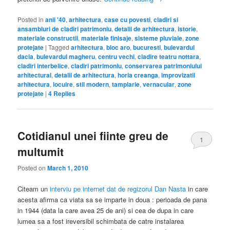
Posted in
anii '40
,
arhitectura
,
case cu povesti
,
cladiri si
ansambluri de cladiri patrimoniu
,
detalii de arhitectura
,
istorie
,
materiale constructii
,
materiale finisaje
,
sisteme pluviale
,
zone
protejate
|
Tagged
arhitectura
,
bloc aro
,
bucuresti
,
bulevardul
dacia
,
bulevardul magheru
,
centru vechi
,
cladire teatru nottara
,
cladiri interbelice
,
cladiri patrimoniu
,
conservarea patrimoniului
arhitectural
,
detalii de arhitectura
,
horia creanga
,
improvizatii
arhitectura
,
locuire
,
stil modern
,
tamplarie
,
vernacular
,
zone
protejate
|
4
Replies
Cotidianul unei fiinte greu de
1
multumit
Posted on
March 1, 2010
Citeam un
interviu pe internet dat de regizorul Dan Nasta
in care
acesta afirma ca viata sa se imparte in doua : perioada de pana
in 1944 (data la care avea 25 de ani) si cea de dupa in care
lumea sa a fost ireversibil schimbata de catre instalarea