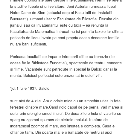
la studiile liceale si universitare. Jeni Acterian urmeaza liceul
Notre Dame de Sion (actualul corp al Facultatii de Instalatii
Bucuresti) urmand ulterior Facultatea de Filosofie. Rezulta din
jurnalul sau ca invatamantul este cu taxa – ea renunta la
Facultatea de Matematica intrucat nu isi permite taxele iar ultima
perioada de liceu invata pe cont propriu acasa deoarece familia
nu are bani suficienti.
Perioada facultatii se imparte intre carti citite cu frenezie (fie
acasa fie la Biblioteca Fundatiei), spectacole de teatru, concerte
si filme. Vacantele sunt petrecute in special la Balcic dar si la
munte. Balcicul perioadei este prezentat in culori vii :
“joi,1 iulie 1937, Balcic
sunt aici de 4 zile. Am o odaie mica cu un smochin urias in fata
ferestrei dinspre mare.Cand ridic capul de pe perna, vad marea si
cerul prin crengile smochinului. De doua zile e hula si valurile se
sparg cu zgomot spumos de pietrele malului. In afara de
indaratnicul zgomot al marii, aici linistea e completa. Casa e
chiar pe tarm. Din poarta mai e o jumatate de metru si apoi