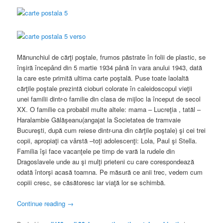
Mănunchiul de cărţi poştale, frumos păstrate în folii de plastic, se
înşiră începând din 5 martie 1934 până în vara anului 1943, dată
la care este primită ultima carte poştală. Puse toate laolaltă
cărţile poştale prezintă cioburi colorate în caleidoscopul vieţii
unei familii dintr-o familie din clasa de mijloc la început de secol
XX. O familie ca probabil multe altele: mama – Lucreţia , tatăl –
Haralambie Gălăşeanu(angajat la Societatea de tramvaie
Bucureşti, după cum reiese dintr-una din cărţile poştale) şi cei trei
copii, apropiaţi ca vârstă –toţi adolescenţi: Lola, Paul şi Stella.
Familia îşi face vacanţele pe timp de vară la rudele din
Dragoslavele unde au şi mulţi prieteni cu care corespondează
odată întorşi acasă toamna. Pe măsură ce anii trec, vedem cum
copiii cresc, se căsătoresc iar viaţă lor se schimbă.
Continue reading
→