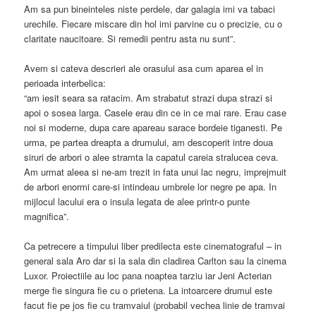
Am sa pun bineinteles niste perdele, dar galagia imi va tabaci
urechile. Fiecare miscare din hol imi parvine cu o precizie, cu o
claritate naucitoare. Si remedii pentru asta nu sunt”.
Avem si cateva descrieri ale orasului asa cum aparea el in
perioada interbelica:
“am iesit seara sa ratacim. Am strabatut strazi dupa strazi si
apoi o sosea larga. Casele erau din ce in ce mai rare. Erau case
noi si moderne, dupa care apareau sarace bordeie tiganesti. Pe
urma, pe partea dreapta a drumului, am descoperit intre doua
siruri de arbori o alee stramta la capatul careia stralucea ceva.
Am urmat aleea si ne-am trezit in fata unui lac negru, imprejmuit
de arbori enormi care-si intindeau umbrele lor negre pe apa. In
mijlocul lacului era o insula legata de alee printr-o punte
magnifica”.
Ca petrecere a timpului liber predilecta este cinematograful – in
general sala Aro dar si la sala din cladirea Carlton sau la cinema
Luxor. Proiectiile au loc pana noaptea tarziu iar Jeni Acterian
merge fie singura fie cu o prietena. La intoarcere drumul este
facut fie pe jos fie cu tramvaiul (probabil vechea linie de tramvai