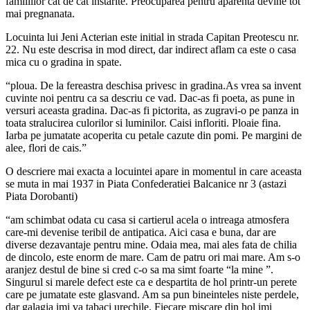
familiilor cat de cat instarite. Preocuparea pentru aparenta devine tot
mai pregnanata.
Locuinta lui Jeni Acterian este initial in strada Capitan Preotescu nr.
22. Nu este descrisa in mod direct, dar indirect aflam ca este o casa
mica cu o gradina in spate.
“ploua. De la fereastra deschisa privesc in gradina.As vrea sa invent
cuvinte noi pentru ca sa descriu ce vad. Dac-as fi poeta, as pune in
versuri aceasta gradina. Dac-as fi pictorita, as zugravi-o pe panza in
toata stralucirea culorilor si luminilor. Caisi infloriti. Ploaie fina.
Iarba pe jumatate acoperita cu petale cazute din pomi. Pe margini de
alee, flori de cais.”
O descriere mai exacta a locuintei apare in momentul in care aceasta
se muta in mai 1937 in Piata Confederatiei Balcanice nr 3 (astazi
Piata Dorobanti)
“am schimbat odata cu casa si cartierul acela o intreaga atmosfera
care-mi devenise teribil de antipatica. Aici casa e buna, dar are
diverse dezavantaje pentru mine. Odaia mea, mai ales fata de chilia
de dincolo, este enorm de mare. Cam de patru ori mai mare. Am s-o
aranjez destul de bine si cred c-o sa ma simt foarte “la mine ”.
Singurul si marele defect este ca e despartita de hol printr-un perete
care pe jumatate este glasvand. Am sa pun bineinteles niste perdele,
dar galagia imi va tabaci urechile. Fiecare miscare din hol imi