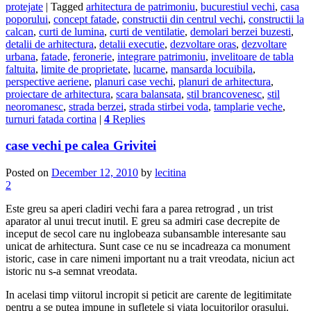
protejate
|
Tagged
arhitectura de patrimoniu
,
bucurestiul vechi
,
casa
poporului
,
concept fatade
,
constructii din centrul vechi
,
constructii la
calcan
,
curti de lumina
,
curti de ventilatie
,
demolari berzei buzesti
,
detalii de arhitectura
,
detalii executie
,
dezvoltare oras
,
dezvoltare
urbana
,
fatade
,
feronerie
,
integrare patrimoniu
,
invelitoare de tabla
faltuita
,
limite de proprietate
,
lucarne
,
mansarda locuibila
,
perspective aeriene
,
planuri case vechi
,
planuri de arhitectura
,
proiectare de arhitectura
,
scara balansata
,
stil brancovenesc
,
stil
neoromanesc
,
strada berzei
,
strada stirbei voda
,
tamplarie veche
,
turnuri fatada cortina
|
4
Replies
case vechi pe calea Grivitei
Posted on
December 12, 2010
by
lecitina
2
Este greu sa aperi cladiri vechi fara a parea retrograd , un trist
aparator al unui trecut inutil. E greu sa admiri case decrepite de
inceput de secol care nu inglobeaza subansamble interesante sau
unicat de arhitectura. Sunt case ce nu se incadreaza ca monument
istoric, case in care nimeni important nu a trait vreodata, niciun act
istoric nu s-a semnat vreodata.
In acelasi timp viitorul incropit si peticit are carente de legitimitate
pentru a se putea impune in sufletele si viata locuitorilor orasului.