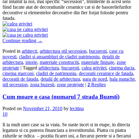
rar intalnit la noi, mai specific “secession”, trimiterile in acest sens
fiind facute atat de decoratiunile ceramice cat si de basoreliefurilor
decorative si elementelor decorative din fier forjat folosite pentru
fatada.
Continue reading
→
Posted in
arhitecti
,
arhitectura stil secession
,
bucuresti
,
case cu
povesti
,
cladiri si ansambluri de cladiri patrimoniu
,
detalii de
arhitectura
,
istorie
,
materiale constructii
,
materiale finisaje
,
zone
protejate
|
Tagged
arhitectura
,
bucuresti
,
calea grivitei
,
cinema dacia
,
cinema marconi
,
cladiri de patrimoniu
,
decoratii ceramice de fatada
,
decoratii de fatada
,
detalii de arhitectura
,
gara de nord
,
hala matache
,
stil secession
,
zona buzesti
,
zone protejate
|
2
Replies
Cum moare o casa (numarul 7 strada Buzesti)
Posted on
November 21, 2010
by
lecitina
10
Ii ia mult unei case sa ia viata. Se naste incet si in etape, in directa
legatura si cu puterea financiara a investitorului. Piatra cu piatra
zidurile se ridica – pozitia ficarei usi, a fiecarui perete si a fiecarui