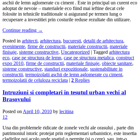
aschii de lemn aglomerate cu ciment . Este in principal un curent eco
adoptat de nevoie – materialele eco fiind mai ieftine decat cele
folosite in tehnicile traditionale si asigurand pe termen lung o
recuperare a investitiei prin costurile reduse rezultate din utilizare.
Continue reading
→
Posted in
arhitecti
,
arhitectura
,
bucuresti
,
detalii de arhitectura
,
evenimente
,
firme de constructii
,
materiale constructii
,
materiale
finisaje
,
sisteme constructive
,
Uncategorized
|
Tagged
arhitectura
eco
,
case pe structura de lemn
,
case pe structura metalica
,
construct
expo 2010
,
firme de constructii
,
materiale finisaje
,
obiecte sanitare
,
sisteme constructive
,
standuri expozitionale
,
sustenabilitate in
constructii
,
termoizolatii aschii de lemn aglomerate cu ciment
,
termoizolatii de celuloza reciclata
|
2
Replies
Intruziuni si completari in tesutul urban vechi al
Brasovului
Posted on
April 10, 2010
by
lecitina
12
Una din problemele ridicate de zonele vechi ale orasului , parte din
patrimoniul istoric protejat prin reglementari urbanistice, este insertia
cladirilor noi acolo unde spatiul o permite (si o cere), sau, intr-o