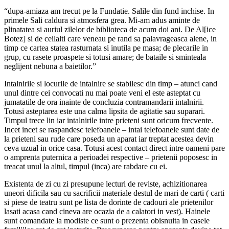
“dupa-amiaza am trecut pe la Fundatie. Salile din fund inchise. In
primele Sali caldura si atmosfera grea. Mi-am adus aminte de
plinatatea si auriul zilelor de biblioteca de acum doi ani. De Al[ice
Botez] si de ceilalti care veneau pe rand sa palavrageasca alene, in
timp ce cartea statea rasturnata si inutila pe masa; de plecarile in
grup, cu rasete proaspete si totusi amare; de bataile si sminteala
neglijent nebuna a baietilor.”
Intalnirile si locurile de intalnire se stabilesc din timp – atunci cand
unul dintre cei convocati nu mai poate veni el este asteptat cu
jumatatile de ora inainte de concluzia contramandarii intalnirii.
Totusi asteptarea este una calma lipsita de agitatie sau suparari.
Timpul trece lin iar intalnirile intre prieteni sunt oricum frecvente.
Incet incet se raspandesc telefoanele – intai telefoanele sunt date de
la prieteni sau rude care poseda un aparat iar treptat acestea devin
ceva uzual in orice casa. Totusi acest contact direct intre oameni pare
o amprenta puternica a perioadei respective – prietenii poposesc in
treacat unul la altul, timpul (inca) are rabdare cu ei.
Existenta de zi cu zi presupune lecturi de reviste, achizitionarea
uneori dificila sau cu sacrificii materiale destul de mari de carti ( carti
si piese de teatru sunt pe lista de dorinte de cadouri ale prietenilor
lasati acasa cand cineva are ocazia de a calatori in vest). Hainele
sunt comandate la modiste ce sunt o prezenta obisnuita in casele