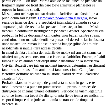
peretii cladirii. Din hotel Marna abia de se mai tinea pe picioare un
fragment ingust de front din care toate armaturile planseelor se
rupeau in luminile strazii.
Mi s-a parut nedreapt nu atat destinul cladirilor, cat sfarsitul prea
putin demn sau legitim.
Demolarea ne-anuntata si ilegala
, intr-o
seara de iarna cu doar 2-3 spectatori intamplatori uitandu-se cu o
stupoare lipsita de revolta la spectacolul neasteptat intalnit. Masinile
treceau in continuare nestingherite pe calea Grivitei. Spectacolul era
probabil la fel de deprimant ca moartea unui batran printre straini,
cand nimeni nu mai stie identitatea persoanei decedate iar in absenta
unor mostenitori raman intinse in strada bagaje (pline de amintiri
nesolicitate si inutile) fara adrese trecute.
In cazul de fata , inafara de resturile de moloz mi-am dat seama ca
nicaieri nu gasisem consemnata o istorie a cladririlor. Foarte probabil
lumea si le va aminti doar drept ruinele insalubre de la intersectia
Grivitei-Buzesti care intr-un moment imprecis determinat au disparut
fara urma si urmasi, fara amintiri si fara consecinte. Ca o placa
tectonica definitiv scufundata in istorie, alaturi de restul cladirilor
cazute in ‘80 .
Probabil sfarsiturile abrupte de genul asta ne stau in gene, este
modul nostru de a pune un punct trecutului printr-un proces de
distrugere ce cheama uitarea definitiva. Periodic ne taiem legaturile
cu orice inseamna trecut fie din ignoranta fie de teama revendicarilor
ce pot fi impuse de o judecata morala ce transcende timpul si
trecerea sa.