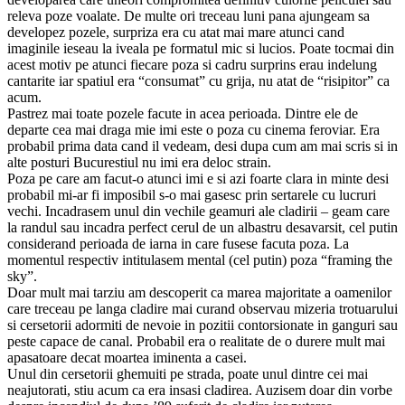
releva poze voalate. De multe ori treceau luni pana ajungeam sa
developez pozele, surpriza era cu atat mai mare atunci cand
imaginile ieseau la iveala pe formatul mic si lucios. Poate tocmai din
acest motiv pe atunci fiecare poza si cadru surprins erau indelung
cantarite iar spatiul era “consumat” cu grija, nu atat de “risipitor” ca
acum.
Pastrez mai toate pozele facute in acea perioada. Dintre ele de
departe cea mai draga mie imi este o poza cu cinema feroviar. Era
probabil prima data cand il vedeam, desi dupa cum am mai scris si in
alte posturi Bucurestiul nu imi era deloc strain.
Poza pe care am facut-o atunci imi e si azi foarte clara in minte desi
probabil mi-ar fi imposibil s-o mai gasesc prin sertarele cu lucruri
vechi. Incadrasem unul din vechile geamuri ale cladirii – geam care
la randul sau incadra perfect cerul de un albastru desavarsit, cel putin
considerand perioada de iarna in care fusese facuta poza. La
momentul respectiv intitulasem mental (cel putin) poza “framing the
sky”.
Doar mult mai tarziu am descoperit ca marea majoritate a oamenilor
care treceau pe langa cladire mai curand observau mizeria trotuarului
si cersetorii adormiti de nevoie in pozitii contorsionate in ganguri sau
peste capace de canal. Probabil era o realitate de o durere mult mai
apasatoare decat moartea iminenta a casei.
Unul din cersetorii ghemuiti pe strada, poate unul dintre cei mai
neajutorati, stiu acum ca era insasi cladirea. Auzisem doar din vorbe