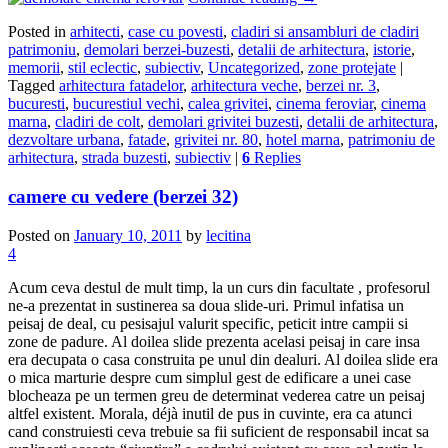
Posted in
arhitecti
,
case cu povesti
,
cladiri si ansambluri de cladiri
patrimoniu
,
demolari berzei-buzesti
,
detalii de arhitectura
,
istorie
,
memorii
,
stil eclectic
,
subiectiv
,
Uncategorized
,
zone protejate
|
Tagged
arhitectura fatadelor
,
arhitectura veche
,
berzei nr. 3
,
bucuresti
,
bucurestiul vechi
,
calea grivitei
,
cinema feroviar
,
cinema
marna
,
cladiri de colt
,
demolari grivitei buzesti
,
detalii de arhitectura
,
dezvoltare urbana
,
fatade
,
grivitei nr. 80
,
hotel marna
,
patrimoniu de
arhitectura
,
strada buzesti
,
subiectiv
|
6
Replies
camere cu vedere (berzei 32)
Posted on
January 10, 2011
by
lecitina
4
Acum ceva destul de mult timp, la un curs din facultate , profesorul
ne-a prezentat in sustinerea sa doua slide-uri. Primul infatisa un
peisaj de deal, cu pesisajul valurit specific, peticit intre campii si
zone de padure. Al doilea slide prezenta acelasi peisaj in care insa
era decupata o casa construita pe unul din dealuri. Al doilea slide era
o mica marturie despre cum simplul gest de edificare a unei case
blocheaza pe un termen greu de determinat vederea catre un peisaj
altfel existent. Morala, déjà inutil de pus in cuvinte, era ca atunci
cand construiesti ceva trebuie sa fii suficient de responsabil incat sa