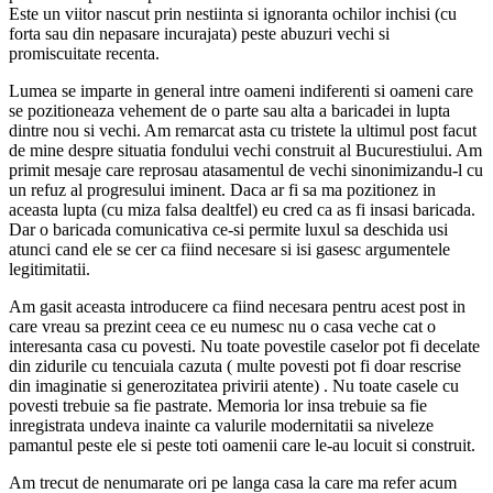
Este un viitor nascut prin nestiinta si ignoranta ochilor inchisi (cu
forta sau din nepasare incurajata) peste abuzuri vechi si
promiscuitate recenta.
Lumea se imparte in general intre oameni indiferenti si oameni care
se pozitioneaza vehement de o parte sau alta a baricadei in lupta
dintre nou si vechi. Am remarcat asta cu tristete la ultimul post facut
de mine despre situatia fondului vechi construit al Bucurestiului. Am
primit mesaje care reprosau atasamentul de vechi sinonimizandu-l cu
un refuz al progresului iminent. Daca ar fi sa ma pozitionez in
aceasta lupta (cu miza falsa dealtfel) eu cred ca as fi insasi baricada.
Dar o baricada comunicativa ce-si permite luxul sa deschida usi
atunci cand ele se cer ca fiind necesare si isi gasesc argumentele
legitimitatii.
Am gasit aceasta introducere ca fiind necesara pentru acest post in
care vreau sa prezint ceea ce eu numesc nu o casa veche cat o
interesanta casa cu povesti. Nu toate povestile caselor pot fi decelate
din zidurile cu tencuiala cazuta ( multe povesti pot fi doar rescrise
din imaginatie si generozitatea privirii atente) . Nu toate casele cu
povesti trebuie sa fie pastrate. Memoria lor insa trebuie sa fie
inregistrata undeva inainte ca valurile modernitatii sa niveleze
pamantul peste ele si peste toti oamenii care le-au locuit si construit.
Am trecut de nenumarate ori pe langa casa la care ma refer acum