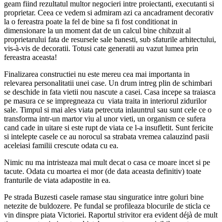
geam fiind rezultatul multor negocieri intre proiectanti, executanti si
proprietar. Ceea ce vedem si admiram azi ca ancadrament decorativ
la o fereastra poate la fel de bine sa fi fost conditionat in
dimensionare la un moment dat de un calcul bine chibzuit al
proprietarului fata de resursele sale banesti, sub sfaturile arhitectului,
vis-à-vis de decoratii. Totusi cate generatii au vazut lumea prin
fereastra aceasta!
Finalizarea constructiei nu este mereu cea mai importanta in
relevarea personalitatii unei case. Un drum intreg plin de schimbari
se deschide in fata vietii nou nascute a casei. Casa incepe sa traiasca
pe masura ce se impregneaza cu viata traita in interiorul zidurilor
sale. Timpul si mai ales viata petrecuta inlauntrul sau sunt cele ce o
transforma intr-un martor viu al unor vieti, un organism ce sufera
cand cade in uitare si este rupt de viata ce l-a insufletit. Sunt fericite
si intelepte casele ce au norocul sa strabata vremea calauzind pasii
aceleiasi familii crescute odata cu ea.
Nimic nu ma intristeaza mai mult decat o casa ce moare incet si pe
tacute. Odata cu moartea ei mor (de data aceasta definitiv) toate
franturile de viata adapostite in ea.
Pe strada Buzesti casele ramase stau singuratice intre goluri bine
netezite de buldozere. Pe fundal se profileaza blocurile de sticla ce
vin dinspre piata Victoriei. Raportul strivitor era evident déjà de mult