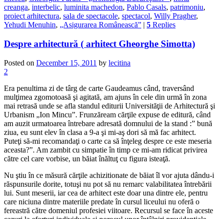
creanga
,
interbelic
,
luminita machedon
,
Pablo Casals
,
patrimoniu
,
proiect arhitectura
,
sala de spectacole
,
spectacol
,
Willy Pragher
,
Yehudi Menuhin
,
„Asigurarea Românească”
|
5
Replies
Despre arhitectură ( arhitect Gheorghe Simotta)
Posted on
December 15, 2011
by
lecitina
2
Era penultima zi de târg de carte Gaudeamus când, traversând
mulţimea zgomotoasă şi agitată, am ajuns în cele din urmă în zona
mai retrasă unde se afla standul editurii Universităţii de Arhitectură şi
Urbanism „Ion Mincu”. Frunzăream cărţile expuse de editură, când
am auzit urmatoarea întrebare adresată domnului de la stand :” bună
ziua, eu sunt elev în clasa a 9-a şi mi-aş dori să mă fac arhitect.
Puteţi să-mi recomandaţi o carte ca să înţeleg despre ce este meseria
aceasta?”. Am zambit cu simpatie în timp ce mi-am ridicat privirea
către cel care vorbise, un băiat înăltuţ cu figura isteaţă.
Nu ştiu în ce măsură cărţile achizitionate de băiat îl vor ajuta dându-i
răspunsurile dorite, totuşi nu pot să nu remarc valabilitatea întrebării
lui. Sunt meserii, iar cea de arhitect este doar una dintre ele, pentru
care niciuna dintre materiile predate în cursul liceului nu oferă o
fereastră către domeniul profesiei viitoare. Recursul se face în aceste