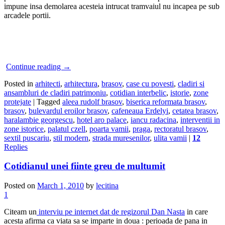
impune insa demolarea acesteia intrucat tramvaiul nu incapea pe sub
arcadele portii.
Continue reading
→
Posted in
arhitecti
,
arhitectura
,
brasov
,
case cu povesti
,
cladiri si
ansambluri de cladiri patrimoniu
,
cotidian interbelic
,
istorie
,
zone
protejate
|
Tagged
aleea rudolf brasov
,
biserica reformata brasov
,
brasov
,
bulevardul eroilor brasov
,
cafeneaua Erdelyi
,
cetatea brasov
,
haralambie georgescu
,
hotel aro palace
,
iancu radacina
,
interventii in
zone istorice
,
palatul czell
,
poarta vamii
,
praga
,
rectoratul brasov
,
sextil puscariu
,
stil modern
,
strada muresenilor
,
ulita vamii
|
12
Replies
Cotidianul unei fiinte greu de multumit
Posted on
March 1, 2010
by
lecitina
1
Citeam un
interviu pe internet dat de regizorul Dan Nasta
in care
acesta afirma ca viata sa se imparte in doua : perioada de pana in