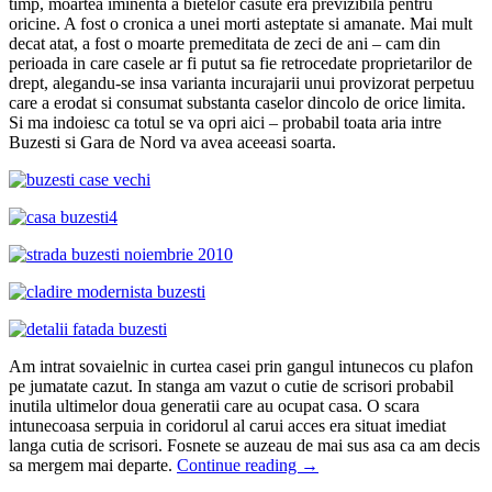
timp, moartea iminenta a bietelor casute era previzibila pentru
oricine. A fost o cronica a unei morti asteptate si amanate. Mai mult
decat atat, a fost o moarte premeditata de zeci de ani – cam din
perioada in care casele ar fi putut sa fie retrocedate proprietarilor de
drept, alegandu-se insa varianta incurajarii unui provizorat perpetuu
care a erodat si consumat substanta caselor dincolo de orice limita.
Si ma indoiesc ca totul se va opri aici – probabil toata aria intre
Buzesti si Gara de Nord va avea aceeasi soarta.
Am intrat sovaielnic in curtea casei prin gangul intunecos cu plafon
pe jumatate cazut. In stanga am vazut o cutie de scrisori probabil
inutila ultimelor doua generatii care au ocupat casa. O scara
intunecoasa serpuia in coridorul al carui acces era situat imediat
langa cutia de scrisori. Fosnete se auzeau de mai sus asa ca am decis
sa mergem mai departe.
Continue reading
→