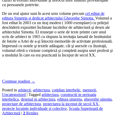
cazuri la eforturi individuale şi norocul unor întâlniri providenţiale
cu persoanele potrivite.
De un real ajutor sunt în acest sens volume precum
cel editat de
editura Simetria şi dedicat arhitectului Gheorghe Simotta.
Volumul a
fost editat în 2003 cu un tiraj modest ( 1000 exemplare) cu prilejul
deschiderii expozitiei închinate lucrărilor de arhitectură şi desen ale
arhitectului Simotta. El reuneşte o serie de texte printre care unul
scris de arhitect in 1965 ca răspuns la invitaţia lansată de Institutului
de Istorie a Artei de a-şi întocmi memoriile de activitate profesională.
Impreună cu notele şi textele adăugate, cât şi anexele cu ilustraţii,
volumul oferă o viziune complexă şi completă asupra unei profesii şi
a modului în care ea era practicată la început de secol XX.
Continue reading
→
Posted in
arhitecti
,
arhitectura
,
cotidian interbelic
,
memorii
,
Uncategorized
|
Tagged
arhitectura
,
constructii in perioada
interbelica
,
desenul in arhitectura
,
editura simetria
,
gheorghe simotta
,
proiectare de arhitectura
,
proiectarea la inceput de secol XX
,
proiecte locuinţe individuale şi colective
,
Şcoala Superioară de
Arhitectură
|
2
Replies