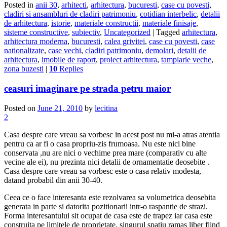
Posted in
anii 30
,
arhitecti
,
arhitectura
,
bucuresti
,
case cu povesti
,
cladiri si ansambluri de cladiri patrimoniu
,
cotidian interbelic
,
detalii
de arhitectura
,
istorie
,
materiale constructii
,
materiale finisaje
,
sisteme constructive
,
subiectiv
,
Uncategorized
|
Tagged
arhitectura
,
arhitectura moderna
,
bucuresti
,
calea grivitei
,
case cu povesti
,
case
nationalizate
,
case vechi
,
cladiri patrimoniu
,
demolari
,
detalii de
arhitectura
,
imobile de raport
,
proiect arhitectura
,
tamplarie veche
,
zona buzesti
|
10
Replies
ceasuri imaginare pe strada petru maior
Posted on
June 21, 2010
by
lecitina
2
Casa despre care vreau sa vorbesc in acest post nu mi-a atras atentia
pentru ca ar fi o casa propriu-zis frumoasa. Nu este nici bine
conservata ,nu are nici o vechime prea mare (comparativ cu alte
vecine ale ei), nu prezinta nici detalii de ornamentatie deosebite .
Casa despre care vreau sa vorbesc este o casa relativ modesta,
datand probabil din anii 30-40.
Ceea ce o face interesanta este rezolvarea sa volumetrica deosebita
generata in parte si datorita pozitionarii intr-o raspantie de strazi.
Forma interesantului sit ocupat de casa este de trapez iar casa este
construita pe limitele de proprietate, singurul spatiu ramas liber fiind