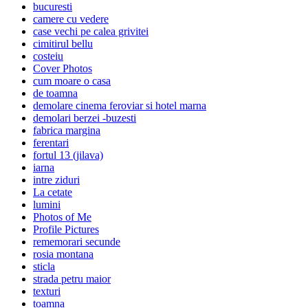
bucuresti
camere cu vedere
case vechi pe calea grivitei
cimitirul bellu
costeiu
Cover Photos
cum moare o casa
de toamna
demolare cinema feroviar si hotel marna
demolari berzei -buzesti
fabrica margina
ferentari
fortul 13 (jilava)
iarna
intre ziduri
La cetate
lumini
Photos of Me
Profile Pictures
rememorari secunde
rosia montana
sticla
strada petru maior
texturi
toamna