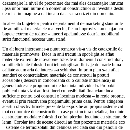
dezamagire la nivel de prezentare dar mai ales dezamagire intrucat
lipsa unor mari nume din domeniul constructiilor si investitia destul
de mica in imagine a dat inca o data scara crizei din domeniu.
In absenta bugetelor pentru departamentul de marketing standurile
fie au utilizat materialele mai vechi, fie au improvizat amenajari cu
bugete extrem de reduse – uneori apelandu-se doar la mobilierul
strict functional necesar unui stand.
Un alt lucru interesant s-a putut remarca vis-a vis de categoriile de
materiale promovate. Daca in anii trecuti in spot-light se aflau
materiale extrem de inovatoare folosite in domeniul constructiilor ,
solutii eficiente folosind noi tehnologii sau finisaje de foarte buna
calitate acum aria de interes s-a schimbat. In prim plan s-au aflat
standuri ce comercializau materiale de constructii la preturi
accesibile ( deseori in concordanta cu o calitate indoielnica) in
general adresate programului de locuinta individuala. Probabil
publicul tinta vizat au fost tineri cu posibilitati financiare inca
suficiente pentru a-si construi o locuinta modesta – in regie proprie,
eventual prin reactivarea programului prima casa. Pentru atingerea
acestui obiectiv firmele prezente la expozitie au propus sisteme cat
mai economice de constructie – case pe structura metalica, locuinte
cu structuri modulare folosind cofraj pierdut, locuinte cu structura de
lemn. Corolar fata de aceste directii au fost prezentate materiale eco
– sisteme de termoizolatii din celuloza reciclata sau din panouri de