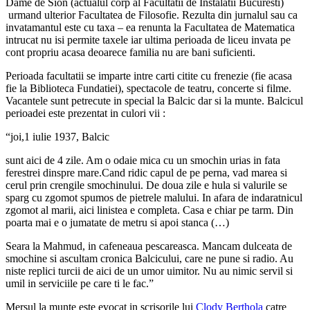
Dame de Sion (actualul corp al Facultatii de Instalatii Bucuresti)
urmand ulterior Facultatea de Filosofie. Rezulta din jurnalul sau ca
invatamantul este cu taxa – ea renunta la Facultatea de Matematica
intrucat nu isi permite taxele iar ultima perioada de liceu invata pe
cont propriu acasa deoarece familia nu are bani suficienti.
Perioada facultatii se imparte intre carti citite cu frenezie (fie acasa
fie la Biblioteca Fundatiei), spectacole de teatru, concerte si filme.
Vacantele sunt petrecute in special la Balcic dar si la munte. Balcicul
perioadei este prezentat in culori vii :
“joi,1 iulie 1937, Balcic
sunt aici de 4 zile. Am o odaie mica cu un smochin urias in fata
ferestrei dinspre mare.Cand ridic capul de pe perna, vad marea si
cerul prin crengile smochinului. De doua zile e hula si valurile se
sparg cu zgomot spumos de pietrele malului. In afara de indaratnicul
zgomot al marii, aici linistea e completa. Casa e chiar pe tarm. Din
poarta mai e o jumatate de metru si apoi stanca (…)
Seara la Mahmud, in cafeneaua pescareasca. Mancam dulceata de
smochine si ascultam cronica Balcicului, care ne pune si radio. Au
niste replici turcii de aici de un umor uimitor. Nu au nimic servil si
umil in serviciile pe care ti le fac.”
Mersul la munte este evocat in scrisorile lui
Clody Berthola
catre