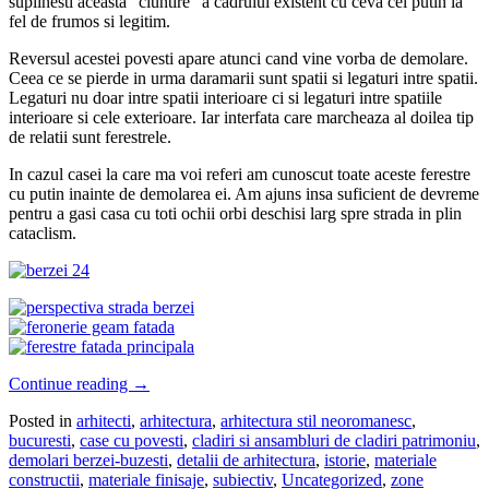
suplinesti aceasta “ciuntire” a cadrului existent cu ceva cel putin la
fel de frumos si legitim.
Reversul acestei povesti apare atunci cand vine vorba de demolare.
Ceea ce se pierde in urma daramarii sunt spatii si legaturi intre spatii.
Legaturi nu doar intre spatii interioare ci si legaturi intre spatiile
interioare si cele exterioare. Iar interfata care marcheaza al doilea tip
de relatii sunt ferestrele.
In cazul casei la care ma voi referi am cunoscut toate aceste ferestre
cu putin inainte de demolarea ei. Am ajuns insa suficient de devreme
pentru a gasi casa cu toti ochii orbi deschisi larg spre strada in plin
cataclism.
Continue reading
→
Posted in
arhitecti
,
arhitectura
,
arhitectura stil neoromanesc
,
bucuresti
,
case cu povesti
,
cladiri si ansambluri de cladiri patrimoniu
,
demolari berzei-buzesti
,
detalii de arhitectura
,
istorie
,
materiale
constructii
,
materiale finisaje
,
subiectiv
,
Uncategorized
,
zone