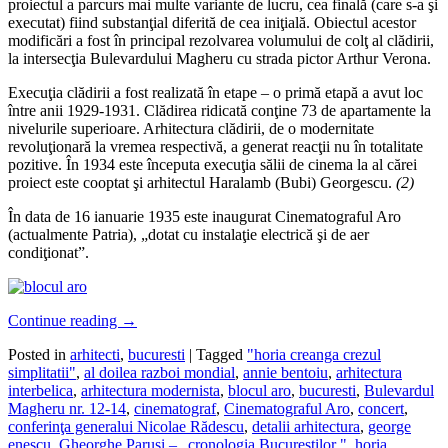
proiectul a parcurs mai multe variante de lucru, cea finală (care s-a şi
executat) fiind substanţial diferită de cea iniţială. Obiectul acestor
modificări a fost în principal rezolvarea volumului de colţ al clădirii,
la intersecţia Bulevardului Magheru cu strada pictor Arthur Verona.
Execuţia clădirii a fost realizată în etape – o primă etapă a avut loc
între anii 1929-1931. Clădirea ridicată conţine 73 de apartamente la
nivelurile superioare. Arhitectura clădirii, de o modernitate
revoluţionară la vremea respectivă, a generat reacţii nu în totalitate
pozitive. În 1934 este începuta execuţia sălii de cinema la al cărei
proiect este cooptat şi arhitectul Haralamb (Bubi) Georgescu.
(2)
În data de 16 ianuarie 1935 este inaugurat Cinematograful Aro
(actualmente Patria), „dotat cu instalaţie electrică şi de aer
condiţionat”.
Continue reading
→
Posted in
arhitecti
,
bucuresti
|
Tagged
"horia creanga crezul
simplitatii"
,
al doilea razboi mondial
,
annie bentoiu
,
arhitectura
interbelica
,
arhitectura modernista
,
blocul aro
,
bucuresti
,
Bulevardul
Magheru nr. 12-14
,
cinematograf
,
Cinematograful Aro
,
concert
,
conferinţa generalui Nicolae Rădescu
,
detalii arhitectura
,
george
enescu
,
Gheorghe Parusi – „cronologia Bucureştilor "
,
horia