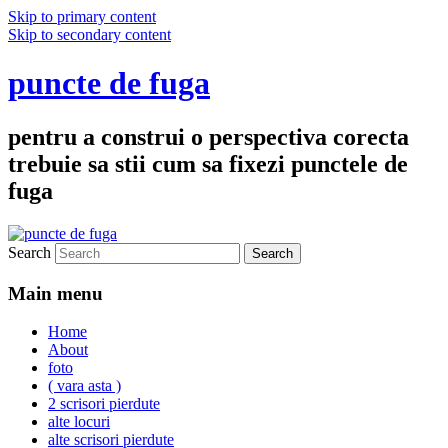
Skip to primary content
Skip to secondary content
puncte de fuga
pentru a construi o perspectiva corecta
trebuie sa stii cum sa fixezi punctele de
fuga
Search
Main menu
Home
About
foto
( vara asta )
2 scrisori pierdute
alte locuri
alte scrisori pierdute