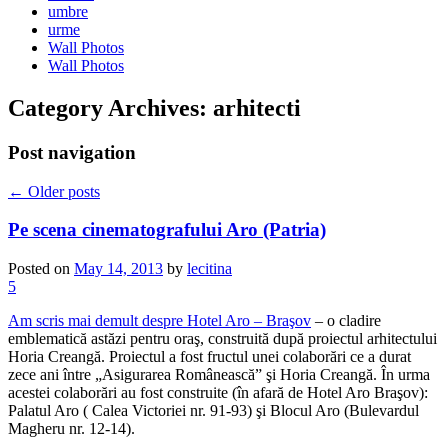
umbre
urme
Wall Photos
Wall Photos
Category Archives:
arhitecti
Post navigation
←
Older posts
Pe scena cinematografului Aro (Patria)
Posted on
May 14, 2013
by
lecitina
5
Am scris mai demult despre Hotel Aro – Braşov
– o cladire
emblematică astăzi pentru oraş, construită după proiectul arhitectului
Horia Creangă. Proiectul a fost fructul unei colaborări ce a durat
zece ani între „Asigurarea Românească” şi Horia Creangă. În urma
acestei colaborări au fost construite (în afară de Hotel Aro Braşov):
Palatul Aro ( Calea Victoriei nr. 91-93) şi Blocul Aro (Bulevardul
Magheru nr. 12-14).