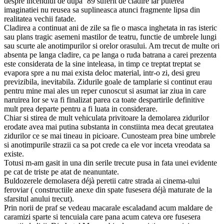
despre incendiul de dupa ’89 suferit de cladire iar puterea
imaginatiei nu reusea sa suplineasca atunci fragmente lipsa din
realitatea vechii fatade.
Cladirea a continuat ani de zile sa fie o masca inghetata in ras isteric
sau plans tragic asemeni mastilor de teatru, functie de umbrele lungi
sau scurte ale anotimpurilor si orelor orasului. Am trecut de multe ori
absenta pe langa cladire, ca pe langa o ruda batrana a carei prezenta
este considerata de la sine inteleasa, in timp ce treptat treptat se
evapora spre a nu mai exista deloc material, intr-o zi, desi greu
previzibila, inevitabila. Zidurile goale de tamplarie si continut erau
pentru mine mai ales un reper cunoscut si asumat iar ziua in care
naruirea lor se va fi finalizat parea ca toate despartirile definitive
mult prea departe pentru a fi luata in considerare.
Chiar si stirea de mult vehiculata privitoare la demolarea zidurilor
erodate avea mai putina substanta in constiinta mea decat greutatea
zidurilor ce se mai tineau in picioare. Cunosteam prea bine umbrele
si anotimpurile strazii ca sa pot crede ca ele vor inceta vreodata sa
existe.
Totusi m-am gasit in una din serile trecute pusa in fata unei evidente
pe cat de triste pe atat de neanuntate.
Buldozerele demolasera déjà peretii catre strada ai cinema-ului
feroviar ( constructiile anexe din spate fusesera déjà maturate de la
sfarsitul anului trecut).
Prin norii de praf se vedeau macarale escaladand acum maldare de
caramizi sparte si tencuiala care pana acum cateva ore fusesera