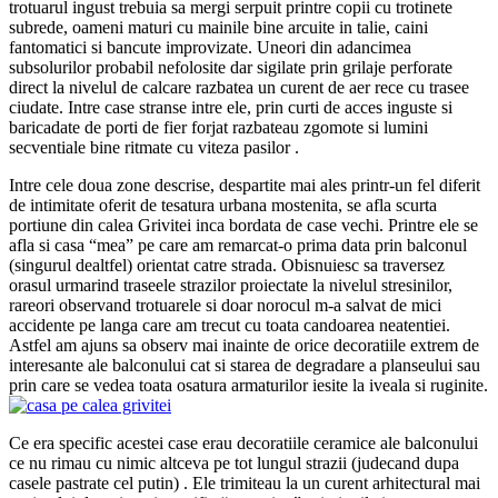
trotuarul ingust trebuia sa mergi serpuit printre copii cu trotinete
subrede, oameni maturi cu mainile bine arcuite in talie, caini
fantomatici si bancute improvizate. Uneori din adancimea
subsolurilor probabil nefolosite dar sigilate prin grilaje perforate
direct la nivelul de calcare razbatea un curent de aer rece cu trasee
ciudate. Intre case stranse intre ele, prin curti de acces inguste si
baricadate de porti de fier forjat razbateau zgomote si lumini
secventiale bine ritmate cu viteza pasilor .
Intre cele doua zone descrise, despartite mai ales printr-un fel diferit
de intimitate oferit de tesatura urbana mostenita, se afla scurta
portiune din calea Grivitei inca bordata de case vechi. Printre ele se
afla si casa “mea” pe care am remarcat-o prima data prin balconul
(singurul dealtfel) orientat catre strada. Obisnuiesc sa traversez
orasul urmarind traseele strazilor proiectate la nivelul stresinilor,
rareori observand trotuarele si doar norocul m-a salvat de mici
accidente pe langa care am trecut cu toata candoarea neatentiei.
Astfel am ajuns sa observ mai inainte de orice decoratiile extrem de
interesante ale balconului cat si starea de degradare a planseului sau
prin care se vedea toata osatura armaturilor iesite la iveala si ruginite.
Ce era specific acestei case erau decoratiile ceramice ale balconului
ce nu rimau cu nimic altceva pe tot lungul strazii (judecand dupa
casele pastrate cel putin) . Ele trimiteau la un curent arhitectural mai