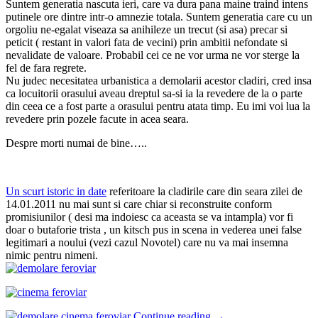
Suntem generatia nascuta ieri, care va dura pana maine traind intens
putinele ore dintre intr-o amnezie totala. Suntem generatia care cu un
orgoliu ne-egalat viseaza sa anihileze un trecut (si asa) precar si
peticit ( restant in valori fata de vecini) prin ambitii nefondate si
nevalidate de valoare. Probabil cei ce ne vor urma ne vor sterge la
fel de fara regrete.
Nu judec necesitatea urbanistica a demolarii acestor cladiri, cred insa
ca locuitorii orasului aveau dreptul sa-si ia la revedere de la o parte
din ceea ce a fost parte a orasului pentru atata timp. Eu imi voi lua la
revedere prin pozele facute in acea seara.
Despre morti numai de bine…..
Un scurt istoric in date
referitoare la cladirile care din seara zilei de
14.01.2011 nu mai sunt si care chiar si reconstruite conform
promisiunilor ( desi ma indoiesc ca aceasta se va intampla) vor fi
doar o butaforie trista , un kitsch pus in scena in vederea unei false
legitimari a noului (vezi cazul Novotel) care nu va mai insemna
nimic pentru nimeni.
Continue reading
→