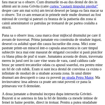
fara macar sa o observ. Cum drumurile m-au dus destul de des in
ultimii ani in zona Grivita (catre
curtea “cautarii timpului pierdut”
despre care am mai scris) am trecut deseori pe langa ea fara macar sa
o observ. Tot ce-am remarcat in primele mele multe drumuri au fost
mirosul de covrigi si pateuri cu branza de la patiseria din zona si
cainii amenintatori ce patrulau pe trotuarul de pe partea cealalta a
strazii.
Pana sa o observ insa, casa marca doar mijlocul drumului pe care il
aveam de traversat. Prima jumatate era construita de stradute ingust,
deseori cu asfaltul spart din cauza lucrarilor din zona. Mici zone
pastrate printr-un miracol intr-o capsula anacronica in care timpul
subiectiv inca mai este masurat de strigatul cocosilor si pasii pisicilor
cu blana plina de praf si soare. Jumatatea aceasta de drum, traversata
mereu in jurul orei in care vine seara de vara, cand caldura cade
brusc pe umerii trecatorilor odata cu apusul soarelui, era pentru mine
un fel de cub rubik. Eram si sunt inca destul de convinsa ca exista o
infinitate de moduri de a strabate aceasta zona. In unul dintre
drumuri am descoperit o casa cu povesti
pe strada Petru Maior
. Ma
invinovatesc insa adesea ca poate am ratat povesti ce pana la
primavara vor fi demolate.
A doua jumatate a drumului incepea dupa intersectia Grivitei-
Buzesti si se asternea in fata la fel de linistita ca mesele intinse de
femei in haine pestrite, direct in trotuar. Pentru a putea stradabate