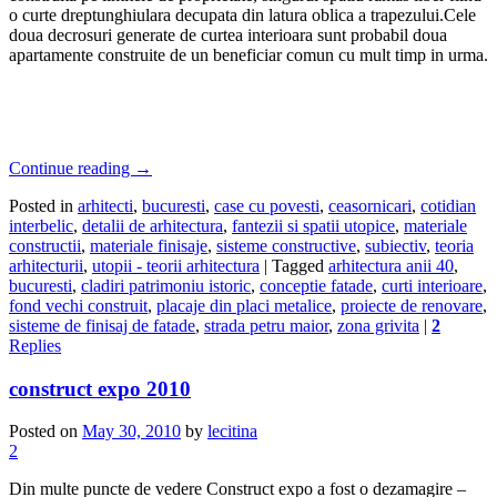
o curte dreptunghiulara decupata din latura oblica a trapezului.Cele
doua decrosuri generate de curtea interioara sunt probabil doua
apartamente construite de un beneficiar comun cu mult timp in urma.
Continue reading
→
Posted in
arhitecti
,
bucuresti
,
case cu povesti
,
ceasornicari
,
cotidian
interbelic
,
detalii de arhitectura
,
fantezii si spatii utopice
,
materiale
constructii
,
materiale finisaje
,
sisteme constructive
,
subiectiv
,
teoria
arhitecturii
,
utopii - teorii arhitectura
|
Tagged
arhitectura anii 40
,
bucuresti
,
cladiri patrimoniu istoric
,
conceptie fatade
,
curti interioare
,
fond vechi construit
,
placaje din placi metalice
,
proiecte de renovare
,
sisteme de finisaj de fatade
,
strada petru maior
,
zona grivita
|
2
Replies
construct expo 2010
Posted on
May 30, 2010
by
lecitina
2
Din multe puncte de vedere Construct expo a fost o dezamagire –