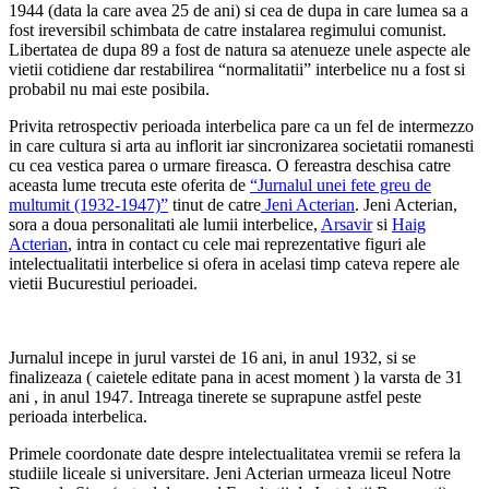
1944 (data la care avea 25 de ani) si cea de dupa in care lumea sa a
fost ireversibil schimbata de catre instalarea regimului comunist.
Libertatea de dupa 89 a fost de natura sa atenueze unele aspecte ale
vietii cotidiene dar restabilirea “normalitatii” interbelice nu a fost si
probabil nu mai este posibila.
Privita retrospectiv perioada interbelica pare ca un fel de intermezzo
in care cultura si arta au inflorit iar sincronizarea societatii romanesti
cu cea vestica parea o urmare fireasca. O fereastra deschisa catre
aceasta lume trecuta este oferita de
“Jurnalul unei fete greu de
multumit (1932-1947)”
tinut de catre
Jeni Acterian
. Jeni Acterian,
sora a doua personalitati ale lumii interbelice,
Arsavir
si
Haig
Acterian
, intra in contact cu cele mai reprezentative figuri ale
intelectualitatii interbelice si ofera in acelasi timp cateva repere ale
vietii Bucurestiul perioadei.
Jurnalul incepe in jurul varstei de 16 ani, in anul 1932, si se
finalizeaza ( caietele editate pana in acest moment ) la varsta de 31
ani , in anul 1947. Intreaga tinerete se suprapune astfel peste
perioada interbelica.
Primele coordonate date despre intelectualitatea vremii se refera la
studiile liceale si universitare. Jeni Acterian urmeaza liceul Notre