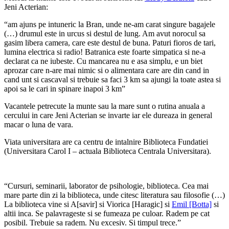
Jeni Acterian:
“am ajuns pe intuneric la Bran, unde ne-am carat singure bagajele
(…) drumul este in urcus si destul de lung. Am avut norocul sa
gasim libera camera, care este destul de buna. Paturi fioros de tari,
lumina electrica si radio! Batranica este foarte simpatica si ne-a
declarat ca ne iubeste. Cu mancarea nu e asa simplu, e un biet
aprozar care n-are mai nimic si o alimentara care are din cand in
cand unt si cascaval si trebuie sa faci 3 km sa ajungi la toate astea si
apoi sa le cari in spinare inapoi 3 km”
Vacantele petrecute la munte sau la mare sunt o rutina anuala a
cercului in care Jeni Acterian se invarte iar ele dureaza in general
macar o luna de vara.
Viata universitara are ca centru de intalnire Biblioteca Fundatiei
(Universitara Carol I – actuala Biblioteca Centrala Universitara).
“Cursuri, seminarii, laborator de psihologie, biblioteca. Cea mai
mare parte din zi la biblioteca, unde citesc literatura sau filosofie (…)
La biblioteca vine si A[savir] si Viorica [Haragic] si
Emil [Botta]
si
altii inca. Se palavrageste si se fumeaza pe culoar. Radem pe cat
posibil. Trebuie sa radem. Nu excesiv. Si timpul trece.”