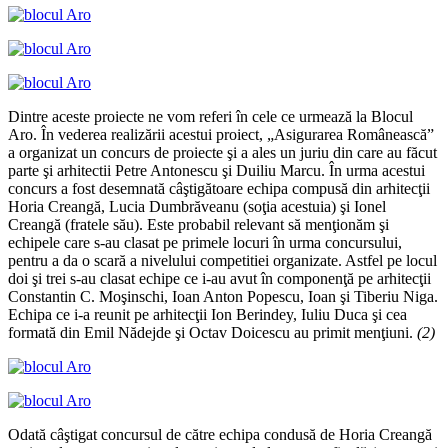
Dintre aceste proiecte ne vom referi în cele ce urmează la Blocul
Aro. În vederea realizării acestui proiect, „Asigurarea Românească”
a organizat un concurs de proiecte şi a ales un juriu din care au făcut
parte şi arhitectii Petre Antonescu şi Duiliu Marcu. În urma acestui
concurs a fost desemnată câştigătoare echipa compusă din arhitecţii
Horia Creangă, Lucia Dumbrăveanu (soţia acestuia) şi Ionel
Creangă (fratele său). Este probabil relevant să menţionăm şi
echipele care s-au clasat pe primele locuri în urma concursului,
pentru a da o scară a nivelului competitiei organizate. Astfel pe locul
doi şi trei s-au clasat echipe ce i-au avut în componenţă pe arhitecţii
Constantin C. Moşinschi, Ioan Anton Popescu, Ioan şi Tiberiu Niga.
Echipa ce i-a reunit pe arhitecţii Ion Berindey, Iuliu Duca şi cea
formată din Emil Nădejde şi Octav Doicescu au primit menţiuni.
(2)
Odată câştigat concursul de către echipa condusă de Horia Creangă