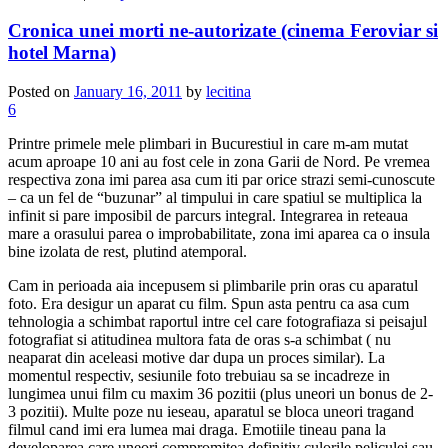
Cronica unei morti ne-autorizate (cinema Feroviar si
hotel Marna)
Posted on
January 16, 2011
by
lecitina
6
Printre primele mele plimbari in Bucurestiul in care m-am mutat
acum aproape 10 ani au fost cele in zona Garii de Nord. Pe vremea
respectiva zona imi parea asa cum iti par orice strazi semi-cunoscute
– ca un fel de “buzunar” al timpului in care spatiul se multiplica la
infinit si pare imposibil de parcurs integral. Integrarea in reteaua
mare a orasului parea o improbabilitate, zona imi aparea ca o insula
bine izolata de rest, plutind atemporal.
Cam in perioada aia incepusem si plimbarile prin oras cu aparatul
foto. Era desigur un aparat cu film. Spun asta pentru ca asa cum
tehnologia a schimbat raportul intre cel care fotografiaza si peisajul
fotografiat si atitudinea multora fata de oras s-a schimbat ( nu
neaparat din aceleasi motive dar dupa un proces similar). La
momentul respectiv, sesiunile foto trebuiau sa se incadreze in
lungimea unui film cu maxim 36 pozitii (plus uneori un bonus de 2-
3 pozitii). Multe poze nu ieseau, aparatul se bloca uneori tragand
filmul cand imi era lumea mai draga. Emotiile tineau pana la
developarea care uneori compromitea definitiv culorile peliculei sau