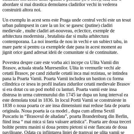
abordare si mai drastica demolarea cladirilor vechi in vederea
construirii altora noi.
Un exemplu in acest sens este Praga unde centrul vechi este un tesut
urban palimpsest in care la un loc se gasesc (putine) cladiri
medievale , multe cladiri art-nouveau, eclectice, exemple de
arhitectura modernista , brutalista dar si multa arhitectura
contemporana. La noi insertia de nou in vechi e un subiect tabu, in
mare parte si pentru ca exemplele date pana in acest moment au
jignit orice gand adresat ideii de comunitate si de continuitate.
Povestea despre care este vorba aici incepe cu Ulita Vamii din
Brasov, actuala strada Muresenilor. Ulita in vremurile vechi ale
cetatii Brasov, pe cand zidurile cetatii inca mai rezistau, se intindea
pana la Poarta Vamii. Poarta Vamii includea un bastion cu forma
cilindrica ce iesea in profil inafara zidurilor cetatii medievale Brasov
si era dotat cu un pod mobil cu lanturi. Poarta vamii este insa
distrusa in urma cutremurului din 1745 iar dupa un lung interval ea
este demolata total in 1836. In locul Portii Vamii se construieste in
1838 o noua poarta ce are insa dimensiuni mai reduse fata de poarta
originala. Noua poarta ia ca model , dupa cum afirma Sextil
Puscariu in “Brasovul de altadata”, poarta Brandenburg din Berlin,
fiind insa “ mai mica si fara valoare artistica”. Poarta are doua treceri
boltite pentru masini si doua pentru pietoni si este flancata de doua
pavilioane. Odata cu infiintarea liniei de tramvai pe ulita vamii se