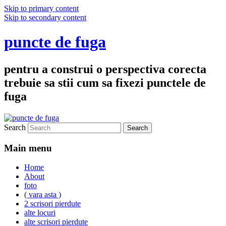
Skip to primary content
Skip to secondary content
puncte de fuga
pentru a construi o perspectiva corecta
trebuie sa stii cum sa fixezi punctele de
fuga
Search
Main menu
Home
About
foto
( vara asta )
2 scrisori pierdute
alte locuri
alte scrisori pierdute