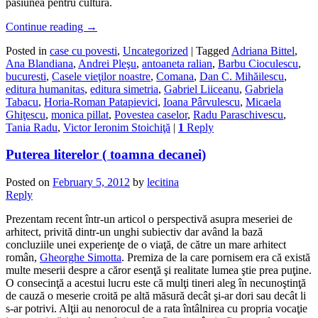
pasiunea pentru cultură.
Continue reading
→
Posted in
case cu povesti
,
Uncategorized
|
Tagged
Adriana Bittel
,
Ana Blandiana
,
Andrei Pleşu
,
antoaneta ralian
,
Barbu Cioculescu
,
bucuresti
,
Casele vieţilor noastre
,
Comana
,
Dan C. Mihăilescu
,
editura humanitas
,
editura simetria
,
Gabriel Liiceanu
,
Gabriela
Tabacu
,
Horia-Roman Patapievici
,
Ioana Pârvulescu
,
Micaela
Ghiţescu
,
monica pillat
,
Povestea caselor
,
Radu Paraschivescu
,
Tania Radu
,
Victor Ieronim Stoichiţă
|
1
Reply
Puterea literelor ( toamna decanei)
Posted on
February 5, 2012
by
lecitina
Reply
Prezentam recent într-un articol o perspectivă asupra meseriei de
arhitect, privită dintr-un unghi subiectiv dar având la bază
concluziile unei experienţe de o viaţă, de către un mare arhitect
român,
Gheorghe Simotta
. Premiza de la care pornisem era că există
multe meserii despre a căror esenţă şi realitate lumea ştie prea puţine.
O consecinţă a acestui lucru este că mulţi tineri aleg în necunoştinţă
de cauză o meserie croită pe altă măsură decât şi-ar dori sau decât li
s-ar potrivi. Alţii au nenorocul de a rata întâlnirea cu propria vocaţie