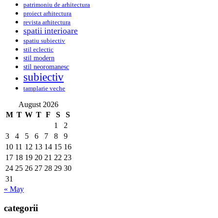
patrimoniu de arhitectura
proiect arhitectura
revista arhitectura
spatii interioare
spatiu subiectiv
stil eclectic
stil modern
stil neoromanesc
subiectiv
tamplarie veche
August 2026
M
T
W
T
F
S
S
1
2
3
4
5
6
7
8
9
10
11
12
13
14
15
16
17
18
19
20
21
22
23
24
25
26
27
28
29
30
31
« May
categorii