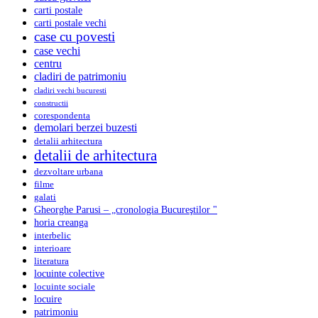
carti postale
carti postale vechi
case cu povesti
case vechi
centru
cladiri de patrimoniu
cladiri vechi bucuresti
constructii
corespondenta
demolari berzei buzesti
detalii arhitectura
detalii de arhitectura
dezvoltare urbana
filme
galati
Gheorghe Parusi – „cronologia Bucureştilor "
horia creanga
interbelic
interioare
literatura
locuinte colective
locuinte sociale
locuire
patrimoniu