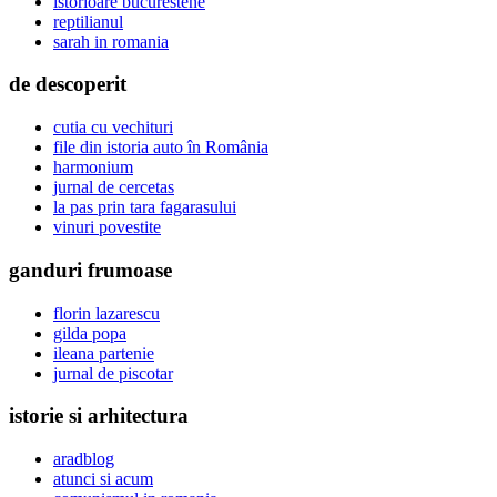
istorioare bucurestene
reptilianul
sarah in romania
de descoperit
cutia cu vechituri
file din istoria auto în România
harmonium
jurnal de cercetas
la pas prin tara fagarasului
vinuri povestite
ganduri frumoase
florin lazarescu
gilda popa
ileana partenie
jurnal de piscotar
istorie si arhitectura
aradblog
atunci si acum