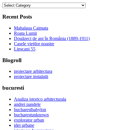
categorii
Recent Posts
Mahalaua Caimata
Roata Lumii
Douăzeci de ani în România (1889-1911)
Casele vieţilor noastre
Lipscani 55
Blogroll
proiectare arhitectura
proiectare instalatii
bucuresti
Analiza istorico arhitecturala
andrei pandele
bucharestbabylon
bucharestunknown
explorator urban
idei urbane