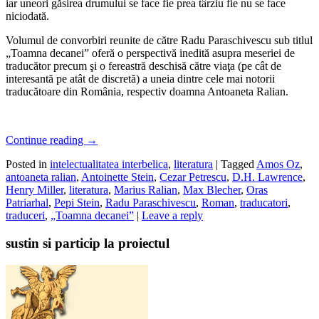
iar uneori găsirea drumului se face fie prea târziu fie nu se face
niciodată.
Volumul de convorbiri reunite de către Radu Paraschivescu sub titlul
„Toamna decanei” oferă o perspectivă inedită asupra meseriei de
traducător precum şi o fereastră deschisă către viaţa (pe cât de
interesantă pe atât de discretă) a uneia dintre cele mai notorii
traducătoare din România, respectiv doamna Antoaneta Ralian.
Continue reading
→
Posted in
intelectualitatea interbelica
,
literatura
|
Tagged
Amos Oz
,
antoaneta ralian
,
Antoinette Stein
,
Cezar Petrescu
,
D.H. Lawrence
,
Henry Miller
,
literatura
,
Marius Ralian
,
Max Blecher
,
Oras
Patriarhal
,
Pepi Stein
,
Radu Paraschivescu
,
Roman
,
traducatori
,
traduceri
,
„Toamna decanei”
|
Leave a reply
sustin si particip la proiectul