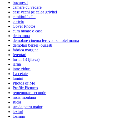
bucuresti
camere cu vedere
case vechi pe calea grivitei
cimitirul bellu
costeiu
Cover Photos
cum moare o casa
de toamna
demolare cinema feroviar si hotel marna
demolari berzei -buzesti
fabrica margina
ferentari
fortul 13 (jilava)
iarna
intre ziduri
La cetate
lumini
Photos of Me
Profile Pictures
rememorari secunde
rosia montana
sticla
strada petru maior
texturi
toamna