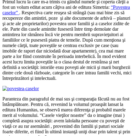
Primul lucru la care m-a trimis cu gândul numele şi coperta cărţii a
fost un volum editat acum câţiva ani de editura Simetria:
“Povestea
caselor”
. Respectiva carte reuşea să strângă (sau mai bine zis să
recupereze din amintiri, poze şi alte documente de arhivă – planuri
şi acte ale proprietarilor) povestea unor familii şi a caselor zidite de
ele. Parte din casele amintite fuseseră între timp demolate dar
amintirea lor rămânea încă vie pentru membrii supravieţuitori ai
familiilor ce le puseseră piatra de temelie. După cum menţiona şi
numele cărţii, toate poveştile se centrau exclusiv pe case (sau
imobile de raport dar niciodată doar apartamente), cea mai mare
parte a lor fiind construite în perioada interbelică. În mod evident
acest lucru limita poveştile la o clasa destul de restrânsa şi net
definită a societăţii: istoriile erau poveşti ale micii şi marii burghezii
dintre cele două războaie, categorie în care intrau familii vechi, mici
întreprinzători şi intelectuali.
Paranteza din paragraful de mai sus şi comparaţia făcută nu au fost
întâmplătoare. Pentru că, revenind la volumul proaspăt lansat la
editura Humanitas, se observă marea diferenţa şi probabil marele
merit al volumului. “Casele vieţilor noastre” da o imagine (mai )
completă asupra societăţii: avem lalolalta persoane cu poveşti de
viaţă ce au rar asemănări , provenind din familii şi paturi sociale
foarte diferite, ei fiind în ultimă instanţă uniţi doar prin talent şi prin