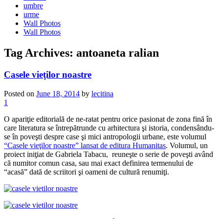
umbre
urme
Wall Photos
Wall Photos
Tag Archives:
antoaneta ralian
Casele vieţilor noastre
Posted on
June 18, 2014
by
lecitina
1
O apariţie editorială de ne-ratat pentru orice pasionat de zona fină în
care literatura se întrepătrunde cu arhitectura şi istoria, condensându-
se în poveşti despre case şi mici antropologii urbane, este volumul
“Casele vieţilor noastre” lansat de editura Humanitas
. Volumul, un
proiect iniţiat de Gabriela Tabacu, reuneşte o serie de poveşti având
că numitor comun casa, sau mai exact definirea termenului de
“acasă” dată de scriitori şi oameni de cultură renumiţi.