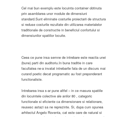
Cel mai bun exemplu este locuinta container obtinuta
prin asamblarea unor module de dimensiuni
standard.Sunt eliminate costurile proiectarii de structura
si reduse costurile rezultate din utilizarea materialelor
traditionale de constructie in beneficiul confortului si
dimensiunilor spatiilor locuite.
Ceea ce pune insa semne de intrebare este reactia unei
(bune) parti din auditoriu.In buna traditie in care
facultatea ne-a invatat intrebarile fata de un discurs mai
curand poetic decat programatic au fost preponderant
functionaliste.
Intrebarea insa s-ar pune altfel – in ce masura spatiile
din locuintele colective ale anilor 80 , categoric
functionale si eficiente ca dimensionare si relationare,
reusesc astazi sa ne reprezinte. Si, dupa cum spunea
arhitectul Angelo Roventa, cat este oare de natural si