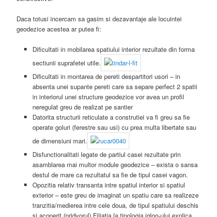
Daca totusi incercam sa gasim si dezavantaje ale locuintei
geodezice acestea ar putea fi:
Dificultati in mobilarea spatiului interior rezultate din forma
sectiunii suprafetei utile.
Dificultati in montarea de pereti despartitori usori – in
absenta unei supante pereti care sa separe perfect 2 spatii
in interiorul unei structure geodezice vor avea un profil
neregulat greu de realizat pe santier
Datorita structurii reticulate a construtiei va fi greu sa fie
operate goluri (ferestre sau usi) cu prea multa libertate sau
de dimensiuni mari.
Disfunctionalitati legate de partiul casei rezultate prin
asamblarea mai multor module geodezice – exista o sansa
destul de mare ca rezultatul sa fie de tipul casei vagon.
Opozitia relativ
transanta intre spatiul interior si spatiul
exterior – este greu de imaginat un spatiu care sa realizeze
tranzitia/medierea intre cele doua, de tipul spatiului deschis
si acoperit (pridvorul).Filiatia la tipologia igloo-ului explica