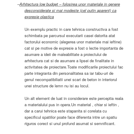
–
Arhitectura low budget – folosirea unor materiale in genere
desconsiderate si mai modeste (cel putin aparent) ca
expresie plastica
Un exemplu practic in care tehnica constructiva a fost
schimbata pe parcursul executarii casei datorita atat
factorului economic (alegerea unor materiale mai ieftine)
cat si pe motive de expresie a fost o lectie importanta de
asumare a ideii de maleabilitate a proiectului de
arhitectura cat si de asumare a lipsei de finalitate in
activitatea de proiectare.Toate modificarile proiectului fac
parte integranta din personalitatea sa iar tabu-uri de
genul necompatibiliatii unei scari de beton in interiorul
unei structure de lemn nu isi au locul.
Un alt element de luat in considerare este perceptia reala
a materialului pus in opera.Un material , chiar si ieftin ,
dar a carui tehnica este stapanita si corelata cu
specificul spatiilor poate face diferenta intre un spatiu
riguros corect si unul profund asumat si semnificant.