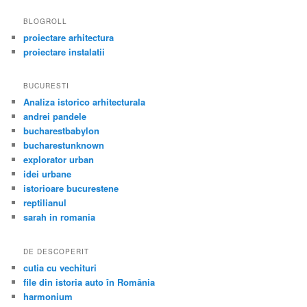
BLOGROLL
proiectare arhitectura
proiectare instalatii
BUCURESTI
Analiza istorico arhitecturala
andrei pandele
bucharestbabylon
bucharestunknown
explorator urban
idei urbane
istorioare bucurestene
reptilianul
sarah in romania
DE DESCOPERIT
cutia cu vechituri
file din istoria auto în România
harmonium