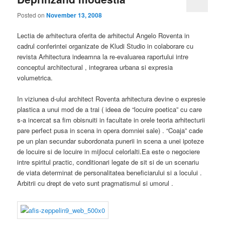
Posted on
November 13, 2008
Lectia de arhitectura oferita de arhitectul Angelo Roventa in
cadrul conferintei organizate de Kludi Studio in colaborare cu
revista Arhitectura
indeamna la re-evaluarea raportului intre
conceptul architectural , integrarea urbana si expresia
volumetrica.
In viziunea d-ului architect Roventa arhitectura devine o expresie
plastica
a unui mod de a trai ( ideea de “locuire poetica” cu care
s-a incercat sa fim obisnuiti in facultate in orele teoria arhitecturii
pare perfect pusa in scena in opera domniei sale)
. “Coaja” cade
pe un plan secundar subordonata punerii in scena a unei ipoteze
de locuire si de locuire in mijlocul celorlalti.Ea este o negociere
intre spiritul practic, conditionari legate de sit si de un scenariu
de viata determinat de personalitatea beneficiarului si a locului .
Arbitrii cu drept de veto sunt pragmatismul si umorul .