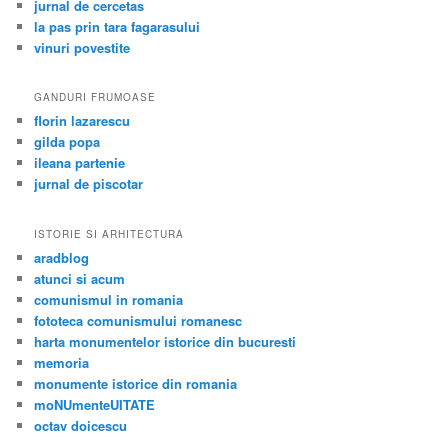
jurnal de cercetas
la pas prin tara fagarasului
vinuri povestite
GANDURI FRUMOASE
florin lazarescu
gilda popa
ileana partenie
jurnal de piscotar
ISTORIE SI ARHITECTURA
aradblog
atunci si acum
comunismul in romania
fototeca comunismului romanesc
harta monumentelor istorice din bucuresti
memoria
monumente istorice din romania
moNUmenteUITATE
octav doicescu