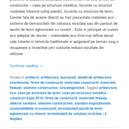
constructie – case pe structura metalica, locuinte cu structuri
modulare folosind cofraj pierdut, locuinte cu structura de lemn.
Corolar fata de aceste directii au fost prezentate materiale eco –
sisteme de termoizolatii din celuloza reciclata sau din panouri de
aschii de lemn aglomerate cu ciment . Este in principal un curent
eco adoptat de nevoie – materialele eco fiind mai ieftine decat
cele folosite in tehnicile traditionale si asigurand pe termen lung o
recuperare a investitiei prin costurile reduse rezultate din
utilizare.
Continue reading
→
Posted in
arhitecti
,
arhitectura
,
bucuresti
,
detalii de arhitectura
,
evenimente
,
firme de constructii
,
materiale constructii
,
materiale
finisaje
,
sisteme constructive
,
Uncategorized
|
Tagged
arhitectura
eco
,
case pe structura de lemn
,
case pe structura metalica
,
construct expo 2010
,
firme de constructii
,
materiale finisaje
,
obiecte sanitare
,
sisteme constructive
,
standuri expozitionale
,
sustenabilitate in constructii
,
termoizolatii aschii de lemn
aglomerate cu ciment
,
termoizolatii de celuloza reciclata
|
2
Replies