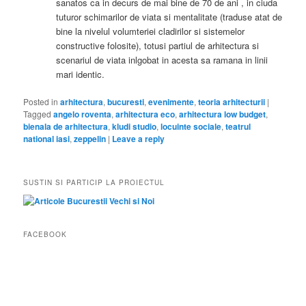
sanatos ca in decurs de mai bine de 70 de ani , in ciuda
tuturor schimarilor de viata si mentalitate (traduse atat de
bine la nivelul volumteriei cladirilor si sistemelor
constructive folosite), totusi partiul de arhitectura
si
scenariul de viata inlgobat in acesta sa ramana in linii
mari identic.
Posted in
arhitectura
,
bucuresti
,
evenimente
,
teoria arhitecturii
|
Tagged
angelo roventa
,
arhitectura eco
,
arhitectura low budget
,
bienala de arhitectura
,
kludi studio
,
locuinte sociale
,
teatrul
national iasi
,
zeppelin
|
Leave a reply
SUSTIN SI PARTICIP LA PROIECTUL
FACEBOOK