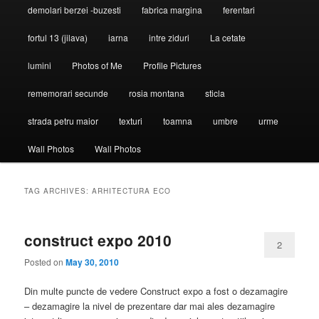
demolari berzei -buzesti
fabrica margina
ferentari
fortul 13 (jilava)
iarna
intre ziduri
La cetate
lumini
Photos of Me
Profile Pictures
rememorari secunde
rosia montana
sticla
strada petru maior
texturi
toamna
umbre
urme
Wall Photos
Wall Photos
TAG ARCHIVES:
ARHITECTURA ECO
construct expo 2010
2
Posted on
May 30, 2010
Din multe puncte de vedere Construct expo a fost o dezamagire
– dezamagire la nivel de prezentare dar mai ales dezamagire