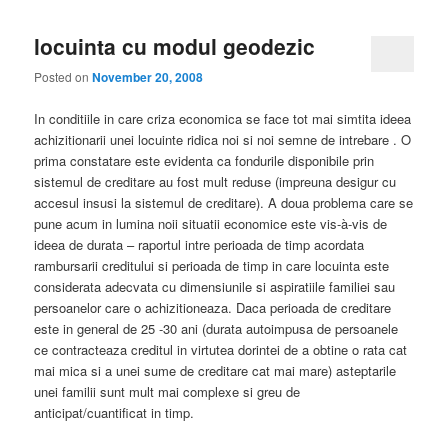
locuinta cu modul geodezic
Posted on
November 20, 2008
In conditiile in care criza economica se face tot mai simtita ideea
achizitionarii unei locuinte ridica noi si noi semne de intrebare . O
prima constatare este evidenta ca fondurile disponibile prin
sistemul de creditare au fost mult reduse (impreuna desigur cu
accesul insusi la sistemul de creditare). A doua problema care se
pune acum in lumina noii situatii economice este vis-à-vis de
ideea de durata – raportul intre perioada de timp acordata
rambursarii creditului si perioada de timp in care locuinta este
considerata adecvata cu dimensiunile si aspiratiile familiei sau
persoanelor care o achizitioneaza. Daca perioada de creditare
este in general de 25 -30 ani (durata autoimpusa de persoanele
ce contracteaza creditul in virtutea dorintei de a obtine o rata cat
mai mica si a unei sume de creditare cat mai mare) asteptarile
unei familii sunt mult mai complexe si greu de
anticipat/cuantificat in timp.