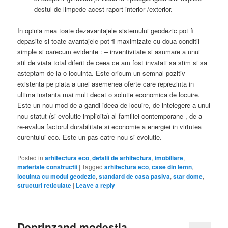
destul de limpede acest raport interior /exterior.
In opinia mea toate dezavantajele sistemului geodezic pot fi
depasite si toate avantajele pot fi maximizate cu doua conditii
simple si oarecum evidente : – inventivitate si asumare a unui
stil de viata total diferit de ceea ce am fost invatati sa stim si sa
asteptam de la o locuinta. Este oricum un semnal pozitiv
existenta pe piata a unei asemenea oferte care reprezinta in
ultima instanta mai mult decat o solutie economica de locuire.
Este un nou mod de a gandi ideea de locuire, de intelegere a unui
nou statut (si evolutie implicita) al familiei contemporane , de a
re-evalua factorul durabilitate si economie a energiei in virtutea
curentului eco. Este un pas catre nou si evolutie.
Posted in
arhitectura eco
,
detalii de arhitectura
,
imobiliare
,
materiale constructii
|
Tagged
arhitectura eco
,
case din lemn
,
locuinta cu modul geodezic
,
standard de casa pasiva
,
star dome
,
structuri reticulate
|
Leave a reply
Deprinzand modestia