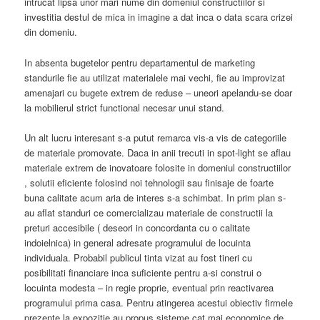
intrucat lipsa unor mari nume din domeniul constructiilor si
investitia destul de mica in imagine a dat inca o data scara crizei
din domeniu.
In absenta bugetelor pentru departamentul de marketing
standurile fie au utilizat materialele mai vechi, fie au improvizat
amenajari cu bugete extrem de reduse – uneori apelandu-se doar
la mobilierul strict functional necesar unui stand.
Un alt lucru interesant s-a putut remarca vis-a vis de categoriile
de materiale promovate. Daca in anii trecuti in spot-light se aflau
materiale extrem de inovatoare folosite in domeniul constructiilor
, solutii eficiente folosind noi tehnologii sau finisaje de foarte
buna calitate acum aria de interes s-a schimbat. In prim plan s-
au aflat standuri ce comercializau materiale de constructii la
preturi accesibile ( deseori in concordanta cu o calitate
indoielnica) in general adresate programului de locuinta
individuala. Probabil publicul tinta vizat au fost tineri cu
posibilitati financiare inca suficiente pentru a-si construi o
locuinta modesta – in regie proprie, eventual prin reactivarea
programului prima casa. Pentru atingerea acestui obiectiv firmele
prezente la expozitie au propus sisteme cat mai economice de