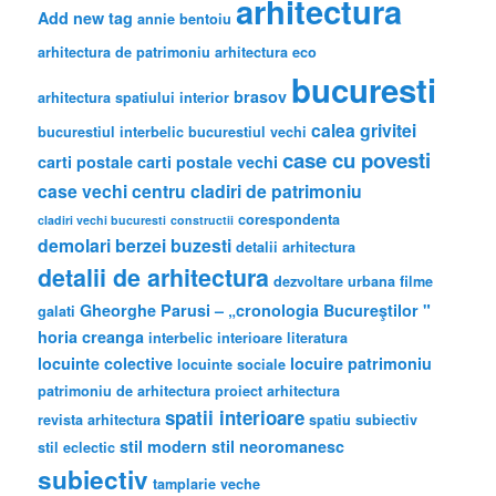
arhitectura
Add new tag
annie bentoiu
arhitectura de patrimoniu
arhitectura eco
bucuresti
brasov
arhitectura spatiului interior
calea grivitei
bucurestiul interbelic
bucurestiul vechi
case cu povesti
carti postale
carti postale vechi
case vechi
centru
cladiri de patrimoniu
corespondenta
cladiri vechi bucuresti
constructii
demolari berzei buzesti
detalii arhitectura
detalii de arhitectura
dezvoltare urbana
filme
Gheorghe Parusi – „cronologia Bucureştilor "
galati
horia creanga
interbelic
interioare
literatura
locuinte colective
locuire
patrimoniu
locuinte sociale
patrimoniu de arhitectura
proiect arhitectura
spatii interioare
revista arhitectura
spatiu subiectiv
stil modern
stil neoromanesc
stil eclectic
subiectiv
tamplarie veche