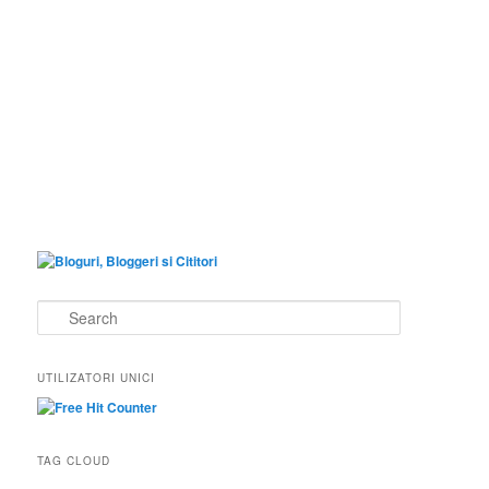
S
e
a
r
UTILIZATORI UNICI
c
h
TAG CLOUD