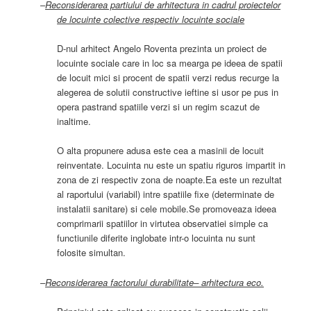
–
Reconsiderarea partiului de arhitectura in cadrul proiectelor
de lo
cuinte colective respectiv locuinte sociale
D-nul arhitect Angelo Roventa prezinta un proiect de
locuinte sociale care in loc sa mearga pe ideea de spatii
de locuit mici si procent de spatii verzi redus recurge la
alegerea de solutii constructive ieftine
si usor pe pus in
opera pastrand spatiile verzi si un regim scazut de
inaltime.
O alta propunere adusa este cea a masinii de locuit
reinventate. Locuinta nu este un spatiu riguros impartit in
zona de zi respectiv zona de noapte.Ea este un rezultat
al raportului (variabil) intre spatiile fixe (determinate de
instalatii sanitare) si cele mobile.Se promoveaza ideea
comprimarii spatiilor in virtutea observatiei simple ca
functiunile diferite inglobate intr-o locuinta nu sunt
folosite simultan.
–
Reconsiderarea factorului durabilitate– arhitectura eco.