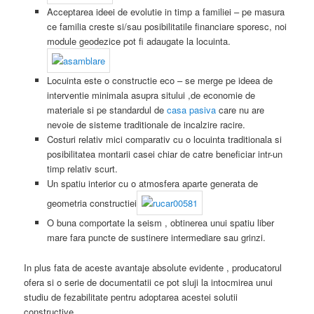
Acceptarea ideei de evolutie in timp a familiei – pe masura
ce familia creste si/sau posibilitatile financiare sporesc, noi
module geodezice pot fi adaugate la locuinta.
Locuinta este o constructie eco – se merge pe ideea de
interventie minimala asupra sitului ,de economie de
materiale si pe standardul de
casa pasiva
care nu are
nevoie de sisteme traditionale de incalzire racire.
Costuri relativ mici comparativ cu o locuinta traditionala si
posibilitatea montarii casei chiar de catre beneficiar intr-un
timp relativ scurt.
Un spatiu interior cu o atmosfera aparte generata de
geometria constructiei
O buna comportate la seism , obtinerea unui spatiu liber
mare fara puncte de sustinere intermediare sau grinzi.
In plus fata de aceste avantaje absolute evidente , producatorul
ofera si o serie de documentatii ce pot sluji la intocmirea unui
studiu de fezabilitate pentru adoptarea acestei solutii
constructive.