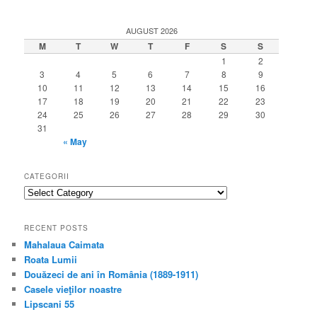
AUGUST 2026
M
T
W
T
F
S
S
1
2
3
4
5
6
7
8
9
10
11
12
13
14
15
16
17
18
19
20
21
22
23
24
25
26
27
28
29
30
31
« May
CATEGORII
categorii
RECENT POSTS
Mahalaua Caimata
Roata Lumii
Douăzeci de ani în România (1889-1911)
Casele vieţilor noastre
Lipscani 55