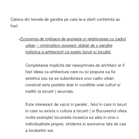
Cateva din temele de gandire pe care le-a oferit conferinta au
fost:
–
Economia de mijloace de expresie si relationarea cu cadrul
urban
– minimalism expresiv dublat de o gandire
holistica a arhitecturii ca spatiu locuit si locuibil.
Completarea implicita dar neexprimata de architect ar fi
fost ideea ca arhitectura care nu isi propune sa fie
estetica sau sa se subordoneze unui cadru urban
construit este posibila doar in conditiile unei culturi si
traditii (a locuirii ) asumate.
Este interesant de vazut in paralel , felul in care in locuri
in care nu exista o cultura a locuirii ( si Bucurestiul ofera
multe exemple) locuintele incearca sa aiba in sine o
individualitate proprie, stridenta si autonoma fata de cea
a locatarilor sai.