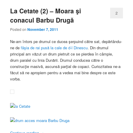
La Cetate (2) – Moara şi
2
conacul Barbu Drugă
Posted on
November 7, 2011
Ne-am întors pe drumul ce ducea şerpuind către sat, depărtându-
ne de
fâşia de rai pusă la cale de d-l Dinescu
. Din drumul
principal am văzut un drum pietruit ce se pierdea în câmpie,
drum paralel cu linia Dunării. Drumul conducea către o
construcţie masivă, ascunsă parţial de copaci. Curiozitatea ne-a
făcut să ne apropiem pentru a vedea mai bine despre ce este
vorba.
Continue reading
→