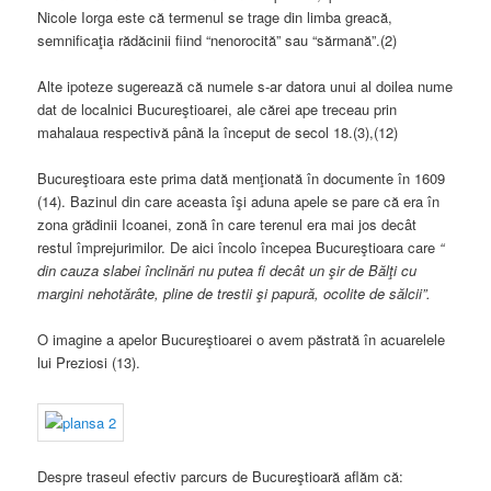
Nicole Iorga este că termenul se trage din limba greacă,
semnificaţia rădăcinii fiind “nenorocită” sau “sărmană”.(2)
Alte ipoteze sugerează că numele s-ar datora unui al doilea nume
dat de localnici Bucureştioarei, ale cărei ape treceau prin
mahalaua respectivă până la început de secol 18.(3),(12)
Bucureştioara este prima dată menţionată în documente în 1609
(14). Bazinul din care aceasta îşi aduna apele se pare că era în
zona grădinii Icoanei, zonă în care terenul era mai jos decât
restul împrejurimilor. De aici încolo începea Bucureştioara care
“
din cauza slabei înclinări nu putea fi decât un şir de Bălţi cu
margini nehotărâte, pline de trestii şi papură, ocolite de sălcii”.
O imagine a apelor Bucureştioarei o avem păstrată în acuarelele
lui Preziosi (13).
Despre traseul efectiv parcurs de Bucureştioară aflăm că: