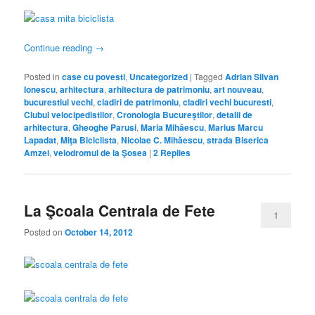
Continue reading
→
Posted in
case cu povesti
,
Uncategorized
|
Tagged
Adrian Silvan
Ionescu
,
arhitectura
,
arhitectura de patrimoniu
,
art nouveau
,
bucurestiul vechi
,
cladiri de patrimoniu
,
cladiri vechi bucuresti
,
Clubul velocipedistilor
,
Cronologia Bucureştilor
,
detalii de
arhitectura
,
Gheoghe Parusi
,
Maria Mihăescu
,
Marius Marcu
Lapadat
,
Miţa Biciclista
,
Nicolae C. Mihăescu
,
strada Biserica
Amzei
,
velodromul de la Şosea
|
2
Replies
La Şcoala Centrala de Fete
1
Posted on
October 14, 2012