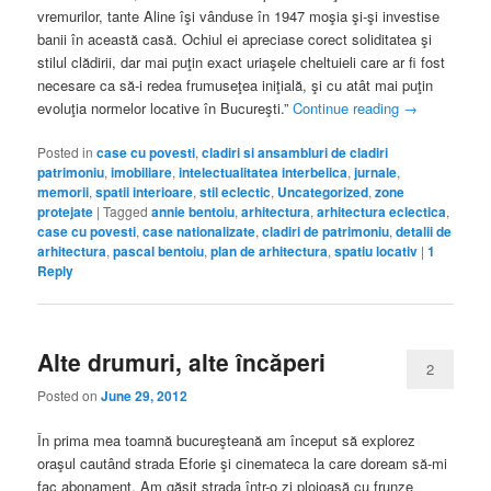
vremurilor, tante Aline îşi vânduse în 1947 moşia şi-şi investise
banii în această casă. Ochiul ei apreciase corect soliditatea şi
stilul clădirii, dar mai puţin exact uriaşele cheltuieli care ar fi fost
necesare ca să-i redea frumuseţea iniţială, şi cu atât mai puţin
evoluţia normelor locative în Bucureşti.”
Continue reading
→
Posted in
case cu povesti
,
cladiri si ansambluri de cladiri
patrimoniu
,
imobiliare
,
intelectualitatea interbelica
,
jurnale
,
memorii
,
spatii interioare
,
stil eclectic
,
Uncategorized
,
zone
protejate
|
Tagged
annie bentoiu
,
arhitectura
,
arhitectura eclectica
,
case cu povesti
,
case nationalizate
,
cladiri de patrimoniu
,
detalii de
arhitectura
,
pascal bentoiu
,
plan de arhitectura
,
spatiu locativ
|
1
Reply
Alte drumuri, alte încăperi
2
Posted on
June 29, 2012
În prima mea toamnă bucureşteană am început să explorez
oraşul cautând strada Eforie şi cinemateca la care doream să-mi
fac abonament. Am găsit strada într-o zi ploioasă cu frunze