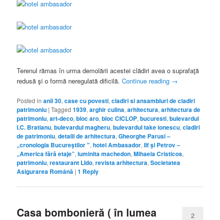
Terenul rămas în urma demolării acestei clădiri avea o suprafaţă
redusă şi o formă neregulată dificilă.
Continue reading
→
Posted in
anii 30
,
case cu povesti
,
cladiri si ansambluri de cladiri
patrimoniu
|
Tagged
1939
,
arghir culina
,
arhitectura
,
arhitectura de
patrimoniu
,
art-deco
,
bloc aro
,
bloc CICLOP
,
bucuresti
,
bulevardul
I.C. Bratianu
,
bulevardul magheru
,
bulevardul take ionescu
,
cladiri
de patrimoniu
,
detalii de arhitectura
,
Gheorghe Parusi –
„cronologia Bucureştilor "
,
hotel Ambasador
,
Ilf şi Petrov –
„America fără etaje”
,
luminita machedon
,
Mihaela Cristicos
,
patrimoniu
,
restaurant LIdo
,
revista arhitectura
,
Societatea
Asigurarea Română
|
1
Reply
Casa bombonieră ( în lumea
2