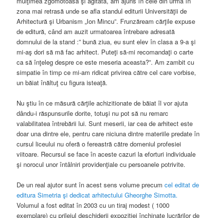
mulţimea zgomotoasă şi agitată, am ajuns în cele din urmă în
zona mai retrasă unde se afla standul editurii Universităţii de
Arhitectură şi Urbanism „Ion Mincu”. Frunzăream cărţile expuse
de editură, când am auzit urmatoarea întrebare adresată
domnului de la stand :” bună ziua, eu sunt elev în clasa a 9-a şi
mi-aş dori să mă fac arhitect. Puteţi să-mi recomandaţi o carte
ca să înţeleg despre ce este meseria aceasta?”. Am zambit cu
simpatie în timp ce mi-am ridicat privirea către cel care vorbise,
un băiat înăltuţ cu figura isteaţă.
Nu ştiu în ce măsură cărţile achizitionate de băiat îl vor ajuta
dându-i răspunsurile dorite, totuşi nu pot să nu remarc
valabilitatea întrebării lui. Sunt meserii, iar cea de arhitect este
doar una dintre ele, pentru care niciuna dintre materiile predate în
cursul liceului nu oferă o fereastră către domeniul profesiei
viitoare. Recursul se face în aceste cazuri la eforturi individuale
şi norocul unor întâlniri providenţiale cu persoanele potrivite.
De un real ajutor sunt în acest sens volume precum
cel editat de
editura Simetria şi dedicat arhitectului Gheorghe Simotta.
Volumul a fost editat în 2003 cu un tiraj modest ( 1000
exemplare) cu prilejul deschiderii expozitiei închinate lucrărilor de