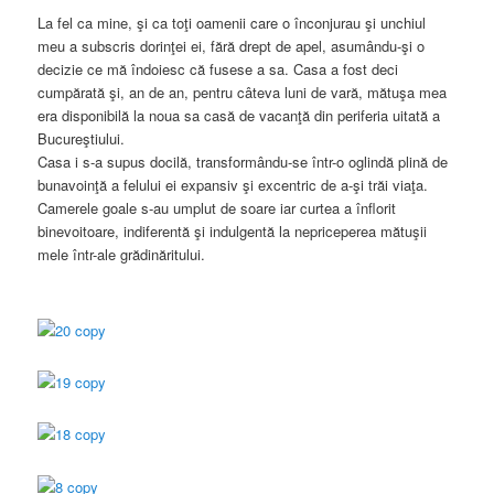
La fel ca mine, şi ca toţi oamenii care o înconjurau şi unchiul
meu a subscris dorinţei ei, fără drept de apel, asumându-şi o
decizie ce mă îndoiesc că fusese a sa. Casa a fost deci
cumpărată şi, an de an, pentru câteva luni de vară, mătuşa mea
era disponibilă la noua sa casă de vacanţă din periferia uitată a
Bucureştiului.
Casa i s-a supus docilă, transformându-se într-o oglindă plină de
bunavoinţă a felului ei expansiv şi excentric de a-şi trăi viaţa.
Camerele goale s-au umplut de soare iar curtea a înflorit
binevoitoare, indiferentă şi indulgentă la nepriceperea mătuşii
mele într-ale grădinăritului.