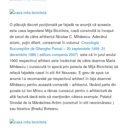
O plăcuţă discret poziţionată pe faţadă ne anunţă că aceasta
este casa legendarei Miţa Biciclista, casă construită la început
de secol de către arhitectul Nicolae C. Mihăescu. Adevărul
istoric, puţin diferit, consemnat în volumul
Cronologia
Bucureştilor de Gheoghe Parusi – 20 septembrie 1459 -31
decembrie 1989 ( editura compania 2007)
este că în jurul anului
1900 respectivul arhitect este însărcinat de către doamna Maria
Mihăescu ( cunoscută în epocă prin porecla de Miţa Biciclista) să
refacă faţadele casei în stil Art Nouveau. E greu de spus ce
anume l-a recomandat pe respectivul arhitect în faţa doamnei
Mihăescu pentru această comandă – arhitectul, făcând parte din
şcoala lui Ion Mincu a rămas cunoscut pentru o arhitectură de
altă factură dacă este să menţionăm câteva exemple: Palatul
Sinodal de la Mănăstirea Antim (construit în stil neoromânesc )
sau biserica (Bradu) Boteanu.