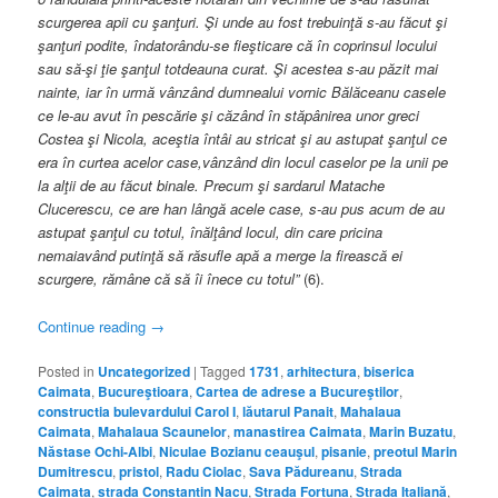
scurgerea apii cu şanţuri. Şi unde au fost trebuinţă s-au făcut şi
şanţuri podite, îndatorându-se fieşticare că în coprinsul locului
sau să-şi ţie şanţul totdeauna curat. Şi acestea s-au păzit mai
nainte, iar în urmă vânzând dumnealui vornic Bălăceanu casele
ce le-au avut în pescărie şi căzând în stăpânirea unor greci
Costea şi Nicola, aceştia întâi au stricat şi au astupat şanţul ce
era în curtea acelor case,vânzând din locul caselor pe la unii pe
la alţii de au făcut binale. Precum şi sardarul Matache
Clucerescu, ce are han lângă acele case, s-au pus acum de au
astupat şanţul cu totul, înălţând locul, din care pricina
nemaiavând putinţă să răsufle apă a merge la firească ei
scurgere, rămâne că să îi înece cu totul”
(6).
Continue reading
→
Posted in
Uncategorized
|
Tagged
1731
,
arhitectura
,
biserica
Caimata
,
Bucureştioara
,
Cartea de adrese a Bucureştilor
,
constructia bulevardului Carol I
,
lăutarul Panait
,
Mahalaua
Caimata
,
Mahalaua Scaunelor
,
manastirea Caimata
,
Marin Buzatu
,
Năstase Ochi-Albi
,
Niculae Bozianu ceauşul
,
pisanie
,
preotul Marin
Dumitrescu
,
pristol
,
Radu Ciolac
,
Sava Pădureanu
,
Strada
Caimata
,
strada Constantin Nacu
,
Strada Fortuna
,
Strada Italiană
,