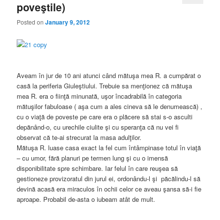
poveştile)
Posted on
January 9, 2012
Aveam în jur de 10 ani atunci când mătuşa mea R. a cumpărat o
casă la periferia Giuleştiului. Trebuie sa menţionez că mătuşa
mea R. era o fiinţă minunată, uşor încadrabilă în categoria
mătuşilor fabuloase ( aşa cum a ales cineva să le denumească) ,
cu o viaţă de poveste pe care era o plăcere să stai s-o asculti
depănând-o, cu urechile ciulite şi cu speranţa că nu vei fi
observat că te-ai strecurat la masa adulţilor.
Mătuşa R. luase casa exact la fel cum întâmpinase totul în viaţă
– cu umor, fără planuri pe termen lung şi cu o imensă
disponibilitate spre schimbare. Iar felul în care reuşea să
gestioneze provizoratul din jurul ei, ordonându-l şi păcălindu-l să
devină acasă era miraculos în ochii celor ce aveau şansa să-i fie
aproape. Probabil de-asta o iubeam atât de mult.