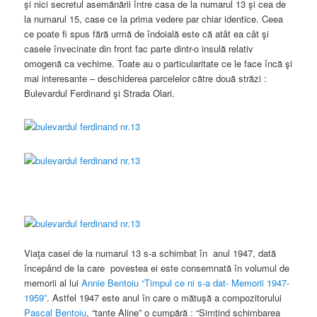
şi nici secretul asemănării între casa de la numarul 13 şi cea de
la numarul 15, case ce la prima vedere par chiar identice. Ceea
ce poate fi spus fără urmă de îndoială este că atât ea cât şi
casele învecinate din front fac parte dintr-o insulă relativ
omogenă ca vechime. Toate au o particularitate ce le face încă şi
mai interesante – deschiderea parcelelor către două străzi :
Bulevardul Ferdinand şi Strada Olari.
Viaţa casei de la numarul 13 s-a schimbat în anul 1947, dată
începând de la care povestea ei este consemnată în volumul de
memorii al lui
Annie Bentoiu
“Timpul ce ni s-a dat- Memorii 1947-
1959”
. Astfel 1947 este anul în care o mătuşă a compozitorului
Pascal Bentoiu
, “tante Aline” o cumpără : “Simţind schimbarea