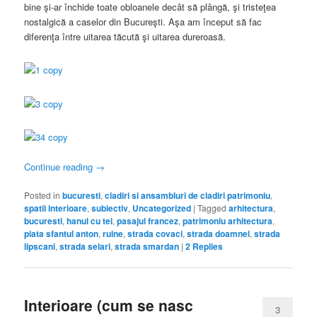
bine şi-ar închide toate obloanele decât să plângă, şi tristeţea
nostalgică a caselor din Bucureşti. Aşa am început să fac
diferenţa între uitarea tăcută şi uitarea dureroasă.
Continue reading
→
Posted in
bucuresti
,
cladiri si ansambluri de cladiri patrimoniu
,
spatii interioare
,
subiectiv
,
Uncategorized
|
Tagged
arhitectura
,
bucuresti
,
hanul cu tei
,
pasajul francez
,
patrimoniu arhitectura
,
piata sfantul anton
,
ruine
,
strada covaci
,
strada doamnei
,
strada
lipscani
,
strada selari
,
strada smardan
|
2
Replies
Interioare (cum se nasc
3