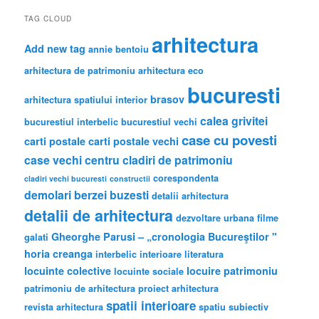
TAG CLOUD
arhitectura
Add new tag
annie bentoiu
arhitectura de patrimoniu
arhitectura eco
bucuresti
brasov
arhitectura spatiului interior
calea grivitei
bucurestiul interbelic
bucurestiul vechi
case cu povesti
carti postale
carti postale vechi
case vechi
centru
cladiri de patrimoniu
corespondenta
cladiri vechi bucuresti
constructii
demolari berzei buzesti
detalii arhitectura
detalii de arhitectura
dezvoltare urbana
filme
Gheorghe Parusi – „cronologia Bucureştilor "
galati
horia creanga
interbelic
interioare
literatura
locuinte colective
locuire
patrimoniu
locuinte sociale
patrimoniu de arhitectura
proiect arhitectura
spatii interioare
revista arhitectura
spatiu subiectiv