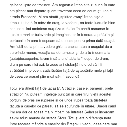
galbene lipite de trotuare. Am regăsit-o într-o altă zi aurie în care
am plecat mai departe şi am traversat ceea ce acum ştiu că e
strada Franceză. M-am simtit „spirited away” într-o nişă a
timpului uitată în miez de oraş, la vedere , ca toate lucrurile bine
ascunse. Îmi amintesc surpriza străzilor în pantă ascunse în
spatele marilor bulevarde şi imaginea lor în înserarea prăfuita şi
portocalie în care începeam să cunosc pentru prima dată oraşul.
Am iubit de la prima vedere ghicita capacitatea a oraşului de a
surprinde mereu, vocaţia sa de turnesol şi de a te îndemna la
(auto)descoperire. Eram însă atunci abia la început de drum,
drum pe care nici azi, la zece ani distanţă nu cred să-l fi
străbătut în procent satisfăcător faţă de aşteptările mele şi faţă
de ceea ce orasul ştie încă să-mi ascundă.
Totul era diferit faţă de „acasă”. Străzile, casele, oamenii, orele
străzilor. Nu puteam înţelege punctul în care firul vieţii acestei
porţiuni de oraş se rupsese şi de unde irupea toata tristeţea
tăcută a caselor ce păreau să se scufunde în uitare. Uneori când
îmi era dor de acasă mă plimbam pe Intrarea Şelari şi încercam
să-mi aduc aminte de strada Sforii. Totuşi era o diferenţă netă
între tăcerea mândră a caselor din Braşovul vechi, case care mai