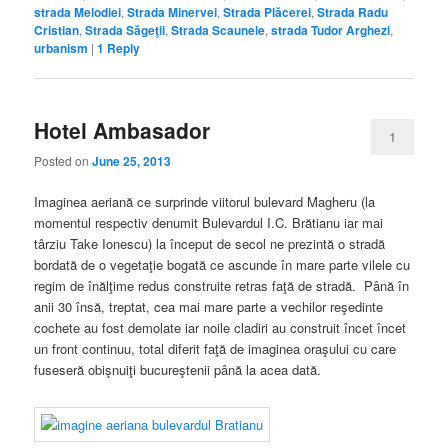
strada Melodiei
,
Strada Minervei
,
Strada Plăcerei
,
Strada Radu
Cristian
,
Strada Săgeţii
,
Strada Scaunele
,
strada Tudor Arghezi
,
urbanism
|
1
Reply
Hotel Ambasador
1
Posted on
June 25, 2013
Imaginea aeriană ce surprinde viitorul bulevard Magheru (la
momentul respectiv denumit Bulevardul I.C. Brătianu iar mai
târziu Take Ionescu) la început de secol ne prezintă o stradă
bordată de o vegetaţie bogată ce ascunde în mare parte vilele cu
regim de înălţime redus construite retras faţă de stradă. Până în
anii 30 însă, treptat, cea mai mare parte a vechilor reşedinte
cochete au fost demolate iar noile cladiri au construit încet încet
un front continuu, total diferit faţă de imaginea oraşului cu care
fuseseră obişnuiţi bucureştenii până la acea dată.