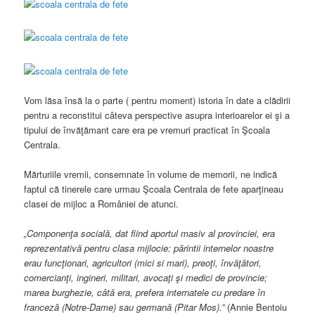
Vom lăsa însă la o parte ( pentru moment) istoria în date a clădirii
pentru a reconstitui câteva perspective asupra interioarelor ei şi a
tipului de învăţămant care era pe vremuri practicat în Şcoala
Centrala.
Mărturiile vremii, consemnate în volume de memorii, ne indică
faptul că tinerele care urmau Şcoala Centrala de fete aparţineau
clasei de mijloc a României de atunci.
„Componen
ţ
a socială, dat fiind aportul masiv al provinciei, era
reprezentativă pentru clasa mijlocie: părintii internelor noastre
erau func
ţ
ionari, agricultori (mici si mari), preo
ţ
i, învă
ţ
ători,
comercian
ţ
i, ingineri, militari, avoca
ţ
i
ş
i medici de provincie;
marea burghezie, c
â
tă era, prefera internatele cu predare în
franceză (Notre-Dame) sau germană (Pitar Mos).”
(Annie Bentoiu