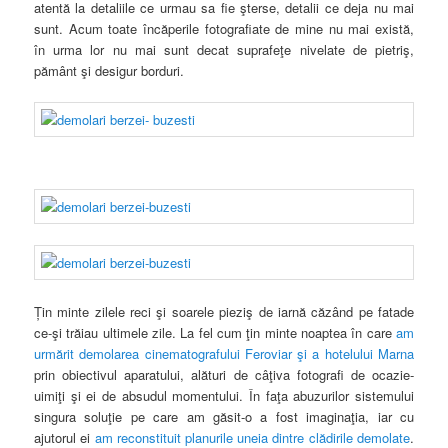
atentă la detaliile ce urmau sa fie şterse, detalii ce deja nu mai
sunt. Acum toate încăperile fotografiate de mine nu mai există,
în urma lor nu mai sunt decat suprafeţe nivelate de pietriş,
pământ şi desigur borduri.
Țin minte zilele reci şi soarele pieziş de iarnă căzând pe fatade
ce-şi trăiau ultimele zile. La fel cum ţin minte noaptea în care
am
urmărit demolarea cinematografului Feroviar şi a hotelului Marna
prin obiectivul aparatului, alături de câţiva fotografi de ocazie-
uimiţi şi ei de absudul momentului. În faţa abuzurilor sistemului
singura soluţie pe care am găsit-o a fost imaginaţia, iar cu
ajutorul ei
am reconstituit planurile uneia dintre clădirile demolate
.