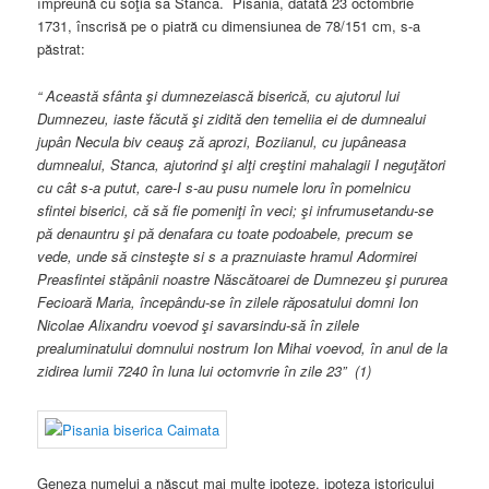
împreună cu soţia sa Stanca. Pisania, datată 23 octombrie
1731, înscrisă pe o piatră cu dimensiunea de 78/151 cm, s-a
păstrat:
“ Această sfânta şi dumnezeiască biserică, cu ajutorul lui
Dumnezeu, iaste făcută şi zidită den temeliia ei de dumnealui
jupân Necula biv ceauş ză aprozi, Boziianul, cu jupâneasa
dumnealui, Stanca, ajutorind şi alţi creştini mahalagii I neguţători
cu cât s-a putut, care-I s-au pusu numele loru în pomelnicu
sfintei biserici, că să fie pomeniţi în veci; şi infrumusetandu-se
pă denauntru şi pă denafara cu toate podoabele, precum se
vede, unde să cinsteşte si s a praznuiaste hramul Adormirei
Preasfintei stăpânii noastre Născătoarei de Dumnezeu şi pururea
Fecioară Maria, începându-se în zilele răposatului domni Ion
Nicolae Alixandru voevod şi savarsindu-să în zilele
prealuminatului domnului nostrum Ion Mihai voevod, în anul de la
zidirea lumii 7240 în luna lui octomvrie în zile 23” (1)
Geneza numelui a născut mai multe ipoteze, ipoteza istoricului