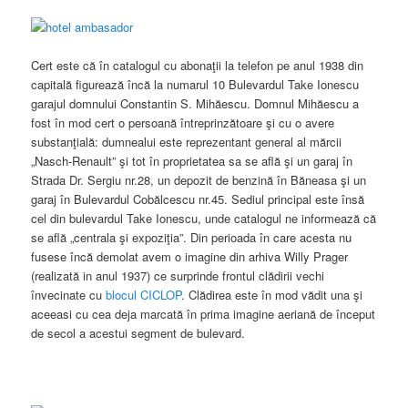
Cert este că în catalogul cu abonaţii la telefon pe anul 1938 din
capitală figurează încă la numarul 10 Bulevardul Take Ionescu
garajul domnului Constantin S. Mihăescu. Domnul Mihăescu a
fost în mod cert o persoană întreprinzătoare şi cu o avere
substanţială: dumnealui este reprezentant general al mărcii
„Nasch-Renault” şi tot în proprietatea sa se află şi un garaj în
Strada Dr. Sergiu nr.28, un depozit de benzină în Băneasa şi un
garaj în Bulevardul Cobălcescu nr.45. Sediul principal este însă
cel din bulevardul Take Ionescu, unde catalogul ne informează că
se află „centrala şi expoziţia”. Din perioada în care acesta nu
fusese încă demolat avem o imagine din arhiva Willy Prager
(realizată in anul 1937) ce surprinde frontul clădirii vechi
învecinate cu
blocul CICLOP
. Clădirea este în mod vădit una şi
aceeasi cu cea deja marcată în prima imagine aeriană de început
de secol a acestui segment de bulevard.