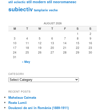
stil modern
stil neoromanesc
stil eclectic
subiectiv
tamplarie veche
AUGUST 2026
M
T
W
T
F
S
S
1
2
3
4
5
6
7
8
9
10
11
12
13
14
15
16
17
18
19
20
21
22
23
24
25
26
27
28
29
30
31
« May
CATEGORII
categorii
RECENT POSTS
Mahalaua Caimata
Roata Lumii
Douăzeci de ani în România (1889-1911)