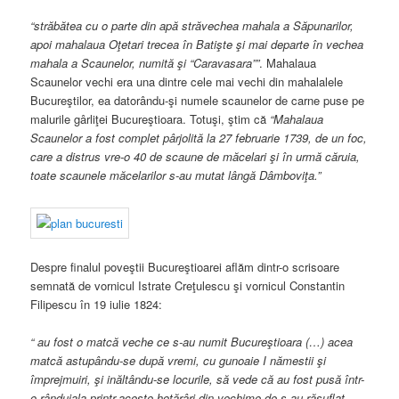
“străbătea cu o parte din apă străvechea mahala a Săpunarilor,
apoi mahalaua Oţetari trecea în Batişte şi mai departe în vechea
mahala a Scaunelor, numită şi “Caravasara””
. Mahalaua
Scaunelor vechi era una dintre cele mai vechi din mahalalele
Bucureştilor, ea datorându-şi numele scaunelor de carne puse pe
malurile gârliţei Bucureştioara. Totuşi, ştim că
“Mahalaua
Scaunelor a fost complet pârjolită la 27 februarie 1739, de un foc,
care a distrus vre-o 40 de scaune de măcelari şi în urmă căruia,
toate scaunele măcelarilor s-au mutat lângă Dâmboviţa.”
Despre finalul poveştii Bucureştioarei aflăm dintr-o scrisoare
semnată de vornicul Istrate Creţulescu şi vornicul Constantin
Filipescu în 19 iulie 1824:
“ au fost o matcă veche ce s-au numit Bucureştioara (…) acea
matcă astupându-se după vremi, cu gunoaie I nămestii şi
împrejmuiri, şi inăltându-se locurile, să vede că au fost pusă într-
o rânduiala printr-aceste hotărâri din vechime de s-au răsuflat