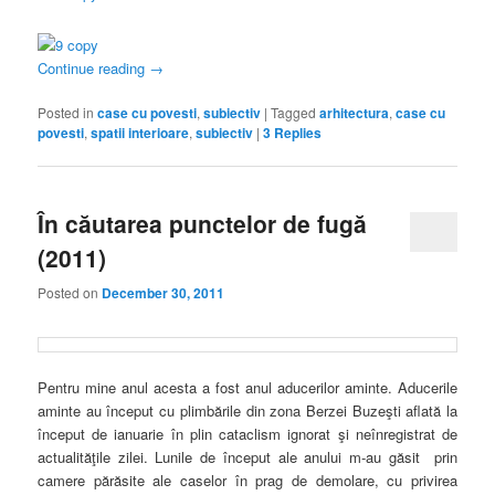
Continue reading
→
Posted in
case cu povesti
,
subiectiv
|
Tagged
arhitectura
,
case cu
povesti
,
spatii interioare
,
subiectiv
|
3
Replies
În căutarea punctelor de fugă
(2011)
Posted on
December 30, 2011
Pentru mine anul acesta a fost anul aducerilor aminte. Aducerile
aminte au început cu plimbările din zona Berzei Buzeşti aflată la
început de ianuarie în plin cataclism ignorat şi neînregistrat de
actualităţile zilei. Lunile de început ale anului m-au găsit prin
camere părăsite ale caselor în prag de demolare, cu privirea