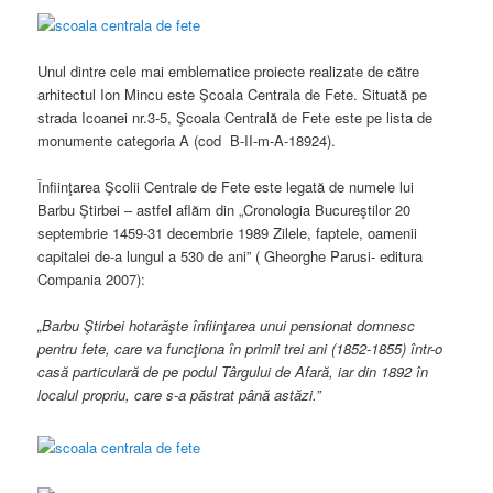
Unul dintre cele mai emblematice proiecte realizate de către
arhitectul Ion Mincu este Şcoala Centrala de Fete. Situată pe
strada Icoanei nr.3-5, Şcoala Centrală de Fete este pe lista de
monumente categoria A (cod B-II-m-A-18924).
Înfiinţarea Şcolii Centrale de Fete este legată de numele lui
Barbu Ştirbei – astfel aflăm din „Cronologia Bucureştilor 20
septembrie 1459-31 decembrie 1989 Zilele, faptele, oamenii
capitalei de-a lungul a 530 de ani” ( Gheorghe Parusi- editura
Compania 2007):
„Barbu
Ş
tirbei hotar
ăş
te
î
nfiin
ţ
area unui pensionat domnesc
pentru fete, care va func
ţ
iona
î
n primii trei ani (1852-1855)
î
ntr-o
cas
ă
particular
ă
de pe podul T
â
rgului de Afar
ă
, iar din 1892
î
n
localul propriu, care s-a p
ă
strat p
â
n
ă
ast
ă
zi.”