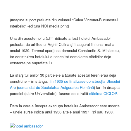
(imagine suport preluată din volumul “Calea Victoriei-Bucureştiul
interbelic” -editura NOI media print)
Una din aceste noi clădiri ridicate a fost hotelul Ambasador
proiectat de arhitectul Arghir Culina şi inaugurat în luna mai a
anului 1939. Terenul aparţinea domnului Constantin S. Mihăescu,
iar construirea hotelului a necesitat demolarea clădirilor deja
existente pe suprafaţa lui.
La sfârşitul anilor 30 parcelele alăturate acestui teren erau deja
construite – în stânga,
în 1935 se finalizase construcţia Blocului
Aro
(
comandat de Societatea Asigurarea Română
) iar în dreapta
parcelei (către Universitate), fusese construită
clădirea CICLOP.
Data la care a început execuţia hotelului Ambasador este incertă
– unele surse indică anul 1936 altele anul 1937
(2)
sau 1938.