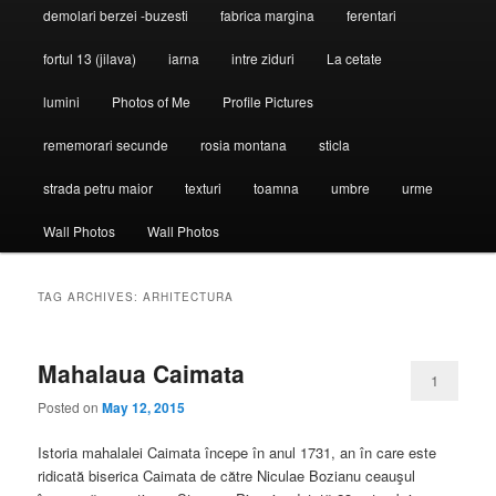
demolari berzei -buzesti
fabrica margina
ferentari
fortul 13 (jilava)
iarna
intre ziduri
La cetate
lumini
Photos of Me
Profile Pictures
rememorari secunde
rosia montana
sticla
strada petru maior
texturi
toamna
umbre
urme
Wall Photos
Wall Photos
TAG ARCHIVES:
ARHITECTURA
Mahalaua Caimata
1
Posted on
May 12, 2015
Istoria mahalalei Caimata începe în anul 1731, an în care este
ridicată biserica Caimata de către Niculae Bozianu ceauşul