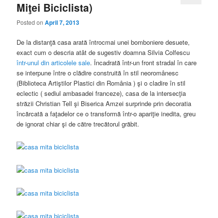
Miţei Biciclista)
Posted on
April 7, 2013
De la distanţă casa arată întrocmai unei bomboniere desuete,
exact cum o descria atât de sugestiv doamna Silvia Colfescu
într-unul din articolele sale
. Încadrată într-un front stradal în care
se interpune între o clădire construită în stil neoromânesc
(Biblioteca Artiştilor Plastici din România ) şi o cladire în stil
eclectic ( sediul ambasadei franceze), casa de la intersecţia
străzii Christian Tell şi Biserica Amzei surprinde prin decoratia
încărcată a faţadelor ce o transformă într-o apariţie inedita, greu
de ignorat chiar şi de către trecătorul grăbit.