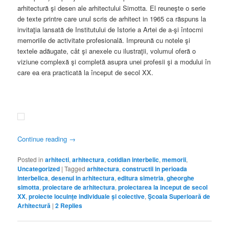
arhitectură şi desen ale arhitectului Simotta. El reuneşte o serie
de texte printre care unul scris de arhitect in 1965 ca răspuns la
invitaţia lansată de Institutului de Istorie a Artei de a-şi întocmi
memoriile de activitate profesională. Impreună cu notele şi
textele adăugate, cât şi anexele cu ilustraţii, volumul oferă o
viziune complexă şi completă asupra unei profesii şi a modului în
care ea era practicată la început de secol XX.
Continue reading
→
Posted in
arhitecti
,
arhitectura
,
cotidian interbelic
,
memorii
,
Uncategorized
|
Tagged
arhitectura
,
constructii in perioada
interbelica
,
desenul in arhitectura
,
editura simetria
,
gheorghe
simotta
,
proiectare de arhitectura
,
proiectarea la inceput de secol
XX
,
proiecte locuinţe individuale şi colective
,
Şcoala Superioară de
Arhitectură
|
2
Replies