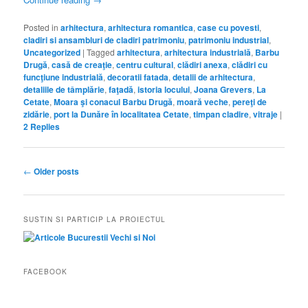
Posted in
arhitectura
,
arhitectura romantica
,
case cu povesti
,
cladiri si ansambluri de cladiri patrimoniu
,
patrimoniu industrial
,
Uncategorized
|
Tagged
arhitectura
,
arhitectura industrială
,
Barbu
Drugă
,
casă de creaţie
,
centru cultural
,
clădiri anexa
,
clădiri cu
funcţiune industrială
,
decoratii fatada
,
detalii de arhitectura
,
detaliile de tâmplărie
,
faţadă
,
istoria locului
,
Joana Grevers
,
La
Cetate
,
Moara şi conacul Barbu Drugă
,
moară veche
,
pereţi de
zidărie
,
port la Dunăre în localitatea Cetate
,
timpan cladire
,
vitraje
|
2
Replies
Post
←
Older posts
navigation
SUSTIN SI PARTICIP LA PROIECTUL
FACEBOOK