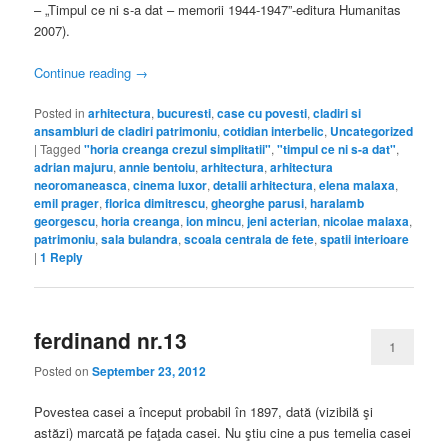
– „Timpul ce ni s-a dat – memorii 1944-1947”-editura Humanitas
2007).
Continue reading
→
Posted in
arhitectura
,
bucuresti
,
case cu povesti
,
cladiri si
ansambluri de cladiri patrimoniu
,
cotidian interbelic
,
Uncategorized
|
Tagged
"horia creanga crezul simplitatii"
,
"timpul ce ni s-a dat"
,
adrian majuru
,
annie bentoiu
,
arhitectura
,
arhitectura
neoromaneasca
,
cinema luxor
,
detalii arhitectura
,
elena malaxa
,
emil prager
,
florica dimitrescu
,
gheorghe parusi
,
haralamb
georgescu
,
horia creanga
,
ion mincu
,
jeni acterian
,
nicolae malaxa
,
patrimoniu
,
sala bulandra
,
scoala centrala de fete
,
spatii interioare
|
1
Reply
ferdinand nr.13
1
Posted on
September 23, 2012
Povestea casei a început probabil în 1897, dată (vizibilă şi
astăzi) marcată pe faţada casei. Nu ştiu cine a pus temelia casei