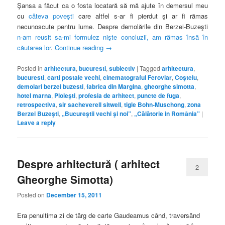
Şansa a făcut ca o fosta locatară să mă ajute în demersul meu
cu
câteva poveşti
care altfel s-ar fi pierdut şi ar fi rămas
necunoscute pentru lume. Despre demolările din Berzei-Buzeşti
n-am reusit sa-mi formulez nişte concluzii, am rămas însă în
căutarea lor
.
Continue reading
→
Posted in
arhitectura
,
bucuresti
,
subiectiv
|
Tagged
arhitectura
,
bucuresti
,
carti postale vechi
,
cinematograful Feroviar
,
Coşteiu
,
demolari berzei buzesti
,
fabrica din Margina
,
gheorghe simotta
,
hotel marna
,
Ploieşti
,
profesia de arhitect
,
puncte de fuga
,
retrospectiva
,
sir sacheverell sitwell
,
tigle Bohn-Muschong
,
zona
Berzei Buzeşti
,
„Bucureştii vechi şi noi”
,
„Călătorie in România”
|
Leave a reply
Despre arhitectură ( arhitect
2
Gheorghe Simotta)
Posted on
December 15, 2011
Era penultima zi de târg de carte Gaudeamus când, traversând