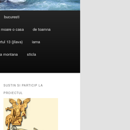
bucuresti
 moare o casa
de toamna
rtul 13 (jilava)
iarna
ia montana
sticla
SUSTIN SI PARTICIP LA
PROIECTUL