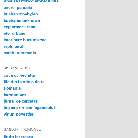
Analiza istorico arhitecturala
andrei pandele
bucharestbabylon
bucharestunknown
explorator urban
idei urbane
istorioare bucurestene
reptilianul
sarah in romania
DE DESCOPERIT
cutia cu vechituri
file din istoria auto în
România
harmonium
jurnal de cercetas
la pas prin tara fagarasului
vinuri povestite
GANDURI FRUMOASE
florin lazarescu