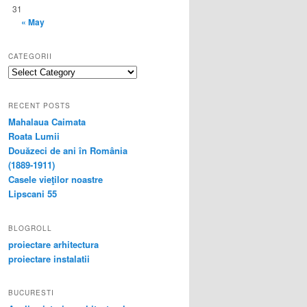
31
« May
CATEGORII
categorii
RECENT POSTS
Mahalaua Caimata
Roata Lumii
Douăzeci de ani în România
(1889-1911)
Casele vieţilor noastre
Lipscani 55
BLOGROLL
proiectare arhitectura
proiectare instalatii
BUCURESTI