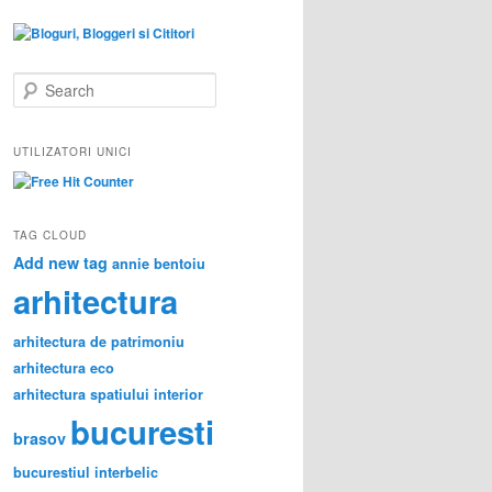
S
e
a
r
UTILIZATORI UNICI
c
h
TAG CLOUD
Add new tag
annie bentoiu
arhitectura
arhitectura de patrimoniu
arhitectura eco
arhitectura spatiului interior
bucuresti
brasov
bucurestiul interbelic