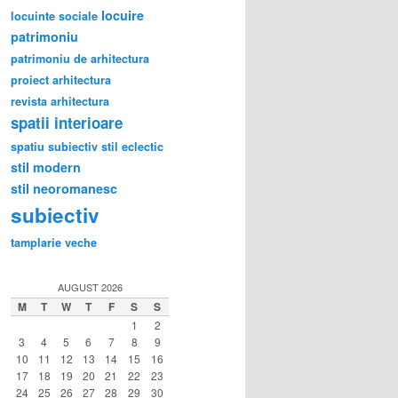
locuire
locuinte sociale
patrimoniu
patrimoniu de arhitectura
proiect arhitectura
revista arhitectura
spatii interioare
spatiu subiectiv
stil eclectic
stil modern
stil neoromanesc
subiectiv
tamplarie veche
AUGUST 2026
M
T
W
T
F
S
S
1
2
3
4
5
6
7
8
9
10
11
12
13
14
15
16
17
18
19
20
21
22
23
24
25
26
27
28
29
30