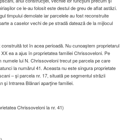
scani, anul construcţiei, vechile lor funcţiuni precum şi
riaşilor ce le-au folosit este destul de greu de aflat astăzi.
gul timpului demolate iar parcelele au fost reconstruite
arte a caselor vechi de pe stradă datează de la mijlocul
t construită tot în acea perioadă. Nu cunoaştem proprietarul
lui XX ea a ajus în proprietatea familiei Chrissoveloni. Pe
m numele lui N. Chrissoveloni trecut pe parcela pe care
 atunci la numărul 41. Aceasta nu este singura proprietate
cani – şi parcela nr. 17, situată pe segmentul străzii
 şi Intrarea Blănari aparţine familiei.
ietatea Chrissoveloni la nr. 41)
5)