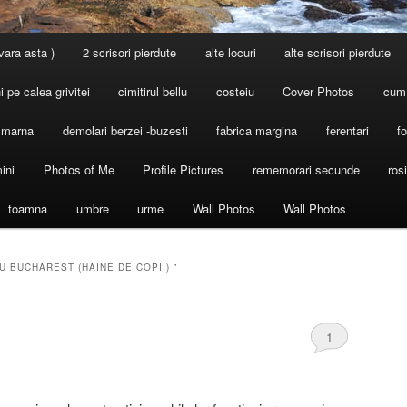
 vara asta )
2 scrisori pierdute
alte locuri
alte scrisori pierdute
 pe calea grivitei
cimitirul bellu
costeiu
Cover Photos
cum
l marna
demolari berzei -buzesti
fabrica margina
ferentari
fo
ini
Photos of Me
Profile Pictures
rememorari secunde
ros
toamna
umbre
urme
Wall Photos
Wall Photos
U BUCHAREST (HAINE DE COPII) ”
1