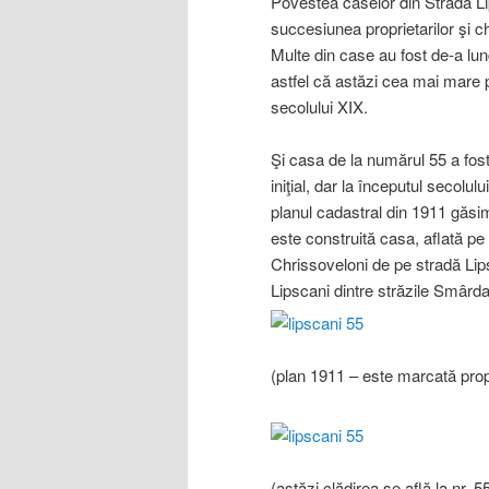
Povestea caselor din Strada Lip
succesiunea proprietarilor şi chi
Multe din case au fost de-a lun
astfel că astăzi cea mai mare p
secolului XIX.
Şi casa de la numărul 55 a fos
iniţial, dar la începutul secolu
planul cadastral din 1911 găsi
este construită casa, aflată pe
Chrissoveloni de pe stradă Lips
Lipscani dintre străzile Smârdan
(plan 1911 – este marcată propr
(astăzi clădirea se află la nr. 5