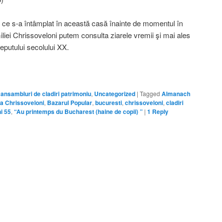
 ce s-a întâmplat în această casă înainte de momentul în
iliei Chrissoveloni putem consulta ziarele vremii şi mai ales
eputului secolului XX.
i ansambluri de cladiri patrimoniu
,
Uncategorized
|
Tagged
Almanach
a Chrissoveloni
,
Bazarul Popular
,
bucuresti
,
chrissoveloni
,
cladiri
i 55
,
“Au printemps du Bucharest (haine de copii) ”
|
1
Reply