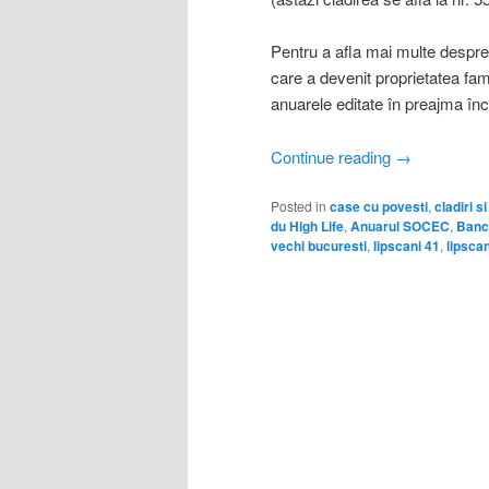
Pentru a afla mai multe despre
care a devenit proprietatea fam
anuarele editate în preajma înc
Continue reading
→
Posted in
case cu povesti
,
cladiri s
du High Life
,
Anuarul SOCEC
,
Banc
vechi bucuresti
,
lipscani 41
,
lipscan