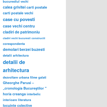
bucurestiul vechi
calea grivitei
carti postale
carti postale vechi
case cu povesti
case vechi
centru
cladiri de patrimoniu
cladiri vechi bucuresti
constructii
corespondenta
demolari berzei buzesti
detalii arhitectura
detalii de
arhitectura
dezvoltare urbana
filme
galati
Gheorghe Parusi –
„cronologia Bucureştilor "
horia creanga
interbelic
interioare
literatura
locuinte colective