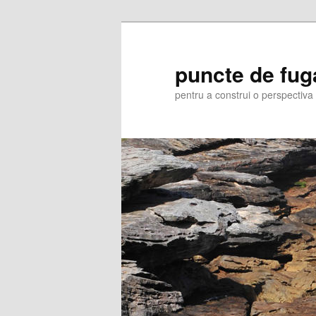
Skip
Skip
to
to
primary
secondary
puncte de fug
content
content
pentru a construi o perspectiva 