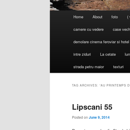
Main
Home
About
foto
(
menu
camere cu vedere
case vechi
demolare cinema feroviar si hote
intre ziduri
La cetate
lum
strada petru maior
texturi
TAG ARCHIVES:
“AU PRINTEMPS D
Lipscani 55
Posted on
June 9, 2014