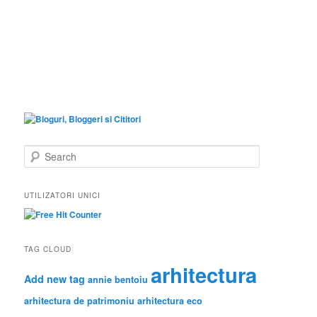
S
e
a
r
UTILIZATORI UNICI
c
h
TAG CLOUD
arhitectura
Add new tag
annie bentoiu
arhitectura de patrimoniu
arhitectura eco