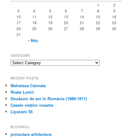
1
2
3
4
5
6
7
8
9
10
11
12
13
14
15
16
17
18
19
20
21
22
23
24
25
26
27
28
29
30
31
« May
CATEGORII
categorii
RECENT POSTS
Mahalaua Caimata
Roata Lumii
Douăzeci de ani în România (1889-1911)
Casele vieţilor noastre
Lipscani 55
BLOGROLL
proiectare arhitectura