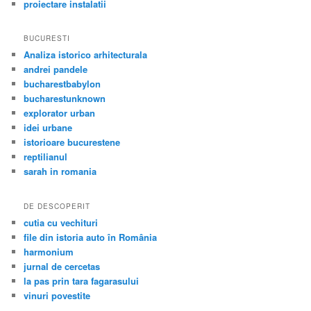
proiectare instalatii
BUCURESTI
Analiza istorico arhitecturala
andrei pandele
bucharestbabylon
bucharestunknown
explorator urban
idei urbane
istorioare bucurestene
reptilianul
sarah in romania
DE DESCOPERIT
cutia cu vechituri
file din istoria auto în România
harmonium
jurnal de cercetas
la pas prin tara fagarasului
vinuri povestite