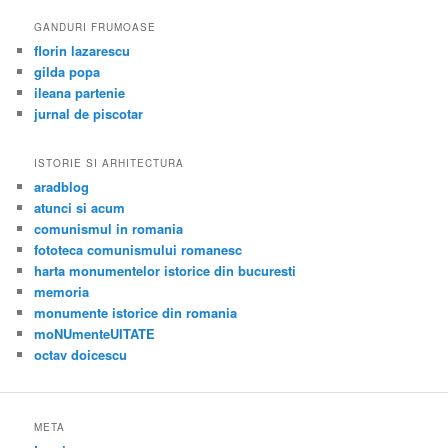
GANDURI FRUMOASE
florin lazarescu
gilda popa
ileana partenie
jurnal de piscotar
ISTORIE SI ARHITECTURA
aradblog
atunci si acum
comunismul in romania
fototeca comunismului romanesc
harta monumentelor istorice din bucuresti
memoria
monumente istorice din romania
moNUmenteUITATE
octav doicescu
META