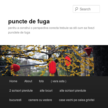
Skip
Skip
to
to
Sear
primary
secondary
content
content
puncte de fuga
pentru a construi o perspectiva corecta trebuie sa stii cum sa fixezi
punctele de fuga
Main
Home
About
foto
( vara asta )
menu
2 scrisori pierdute
alte locuri
alte scrisori pierdute
bucuresti
camere cu vedere
case vechi pe calea grivitei