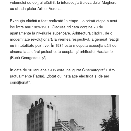
volumului de colţ al clădirii, la intersecţia Bulevardului Magheru
cu strada pictor Arthur Verona.
Execuţia clădirii a fost realizată în etape – o primă etapă a avut
loc între anii 1929-1931. Clădirea ridicată conţine 73 de
apartamente la nivelurile superioare. Arhitectura clădirii, de o
modernitate revoluţionară la vremea respectivă, a generat reacţii
nu în totalitate pozitive. În 1934 este începuta execuţia sălii de
cinema la al cărei proiect este cooptat şi arhitectul Haralamb
(Bubi) Georgescu.
(2)
În data de 16 ianuarie 1935 este inaugurat Cinematograful Aro
(actualmente Patria), „dotat cu instalaţie electrică şi de aer
condiţionat”.