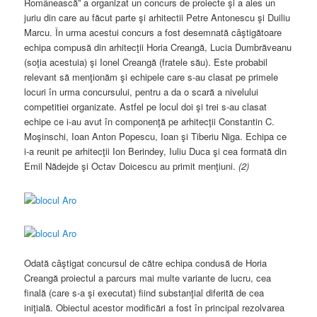
Românească” a organizat un concurs de proiecte şi a ales un
juriu din care au făcut parte şi arhitectii Petre Antonescu şi Duiliu
Marcu. În urma acestui concurs a fost desemnată câştigătoare
echipa compusă din arhitecţii Horia Creangă, Lucia Dumbrăveanu
(soţia acestuia) şi Ionel Creangă (fratele său). Este probabil
relevant să menţionăm şi echipele care s-au clasat pe primele
locuri în urma concursului, pentru a da o scară a nivelului
competitiei organizate. Astfel pe locul doi şi trei s-au clasat
echipe ce i-au avut în componenţă pe arhitecţii Constantin C.
Moşinschi, Ioan Anton Popescu, Ioan şi Tiberiu Niga. Echipa ce
i-a reunit pe arhitecţii Ion Berindey, Iuliu Duca şi cea formată din
Emil Nădejde şi Octav Doicescu au primit menţiuni.
(2)
Odată câştigat concursul de către echipa condusă de Horia
Creangă proiectul a parcurs mai multe variante de lucru, cea
finală (care s-a şi executat) fiind substanţial diferită de cea
iniţială. Obiectul acestor modificări a fost în principal rezolvarea