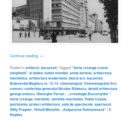
Continue reading
→
Posted in
arhitecti
,
bucuresti
|
Tagged
"horia creanga crezul
simplitatii"
,
al doilea razboi mondial
,
annie bentoiu
,
arhitectura
interbelica
,
arhitectura modernista
,
blocul aro
,
bucuresti
,
Bulevardul Magheru nr. 12-14
,
cinematograf
,
Cinematograful Aro
,
concert
,
conferinţa generalui Nicolae Rădescu
,
detalii arhitectura
,
george enescu
,
Gheorghe Parusi – „cronologia Bucureştilor "
,
horia creanga
,
interbelic
,
luminita machedon
,
Pablo Casals
,
patrimoniu
,
proiect arhitectura
,
sala de spectacole
,
spectacol
,
Willy Pragher
,
Yehudi Menuhin
,
„Asigurarea Românească”
|
5
Replies