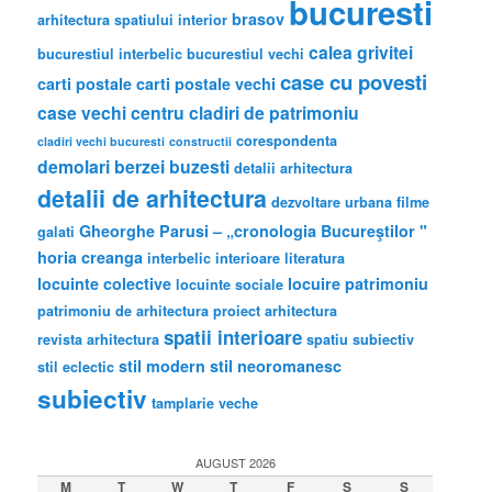
bucuresti
brasov
arhitectura spatiului interior
calea grivitei
bucurestiul interbelic
bucurestiul vechi
case cu povesti
carti postale
carti postale vechi
case vechi
centru
cladiri de patrimoniu
corespondenta
cladiri vechi bucuresti
constructii
demolari berzei buzesti
detalii arhitectura
detalii de arhitectura
dezvoltare urbana
filme
Gheorghe Parusi – „cronologia Bucureştilor "
galati
horia creanga
interbelic
interioare
literatura
locuinte colective
locuire
patrimoniu
locuinte sociale
patrimoniu de arhitectura
proiect arhitectura
spatii interioare
revista arhitectura
spatiu subiectiv
stil modern
stil neoromanesc
stil eclectic
subiectiv
tamplarie veche
AUGUST 2026
M
T
W
T
F
S
S