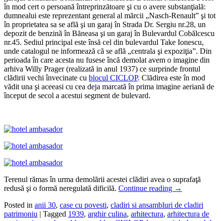
în mod cert o persoană întreprinzătoare şi cu o avere substanţială:
dumnealui este reprezentant general al mărcii „Nasch-Renault” şi tot
în proprietatea sa se află şi un garaj în Strada Dr. Sergiu nr.28, un
depozit de benzină în Băneasa şi un garaj în Bulevardul Cobălcescu
nr.45. Sediul principal este însă cel din bulevardul Take Ionescu,
unde catalogul ne informează că se află „centrala şi expoziţia”. Din
perioada în care acesta nu fusese încă demolat avem o imagine din
arhiva Willy Prager (realizată in anul 1937) ce surprinde frontul
clădirii vechi învecinate cu
blocul CICLOP
. Clădirea este în mod
vădit una şi aceeasi cu cea deja marcată în prima imagine aeriană de
început de secol a acestui segment de bulevard.
Terenul rămas în urma demolării acestei clădiri avea o suprafaţă
redusă şi o formă neregulată dificilă.
Continue reading
→
Posted in
anii 30
,
case cu povesti
,
cladiri si ansambluri de cladiri
patrimoniu
|
Tagged
1939
,
arghir culina
,
arhitectura
,
arhitectura de