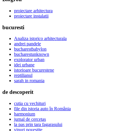
proiectare arhitectura
proiectare instalatii
bucuresti
Analiza istorico arhitecturala
andrei pandele
bucharestbabylon
bucharestunknown
explorator urban
idei urbane
istorioare bucurestene
reptilianul
sarah in romania
de descoperit
cutia cu vechituri
file din istoria auto în România
harmonium
jurnal de cercetas
la pas prin tara fagarasului
vinuri povestite