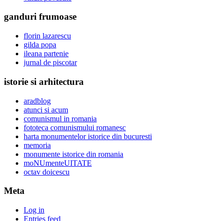
ganduri frumoase
florin lazarescu
gilda popa
ileana partenie
jurnal de piscotar
istorie si arhitectura
aradblog
atunci si acum
comunismul in romania
fototeca comunismului romanesc
harta monumentelor istorice din bucuresti
memoria
monumente istorice din romania
moNUmenteUITATE
octav doicescu
Meta
Log in
Entries feed