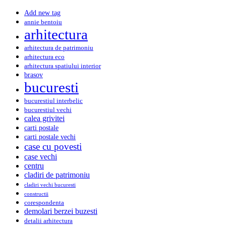
Add new tag
annie bentoiu
arhitectura
arhitectura de patrimoniu
arhitectura eco
arhitectura spatiului interior
brasov
bucuresti
bucurestiul interbelic
bucurestiul vechi
calea grivitei
carti postale
carti postale vechi
case cu povesti
case vechi
centru
cladiri de patrimoniu
cladiri vechi bucuresti
constructii
corespondenta
demolari berzei buzesti
detalii arhitectura