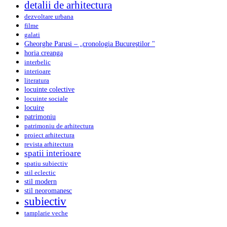
detalii de arhitectura
dezvoltare urbana
filme
galati
Gheorghe Parusi – „cronologia Bucureştilor "
horia creanga
interbelic
interioare
literatura
locuinte colective
locuinte sociale
locuire
patrimoniu
patrimoniu de arhitectura
proiect arhitectura
revista arhitectura
spatii interioare
spatiu subiectiv
stil eclectic
stil modern
stil neoromanesc
subiectiv
tamplarie veche