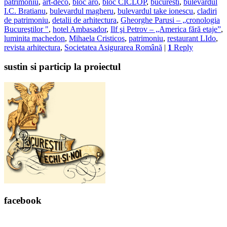
patrimoniu
,
art-deco
,
bloc aro
,
bloc CICLOP
,
bucuresti
,
bulevardul
I.C. Bratianu
,
bulevardul magheru
,
bulevardul take ionescu
,
cladiri
de patrimoniu
,
detalii de arhitectura
,
Gheorghe Parusi – „cronologia
Bucureştilor "
,
hotel Ambasador
,
Ilf şi Petrov – „America fără etaje”
,
luminita machedon
,
Mihaela Cristicos
,
patrimoniu
,
restaurant LIdo
,
revista arhitectura
,
Societatea Asigurarea Română
|
1
Reply
sustin si particip la proiectul
facebook