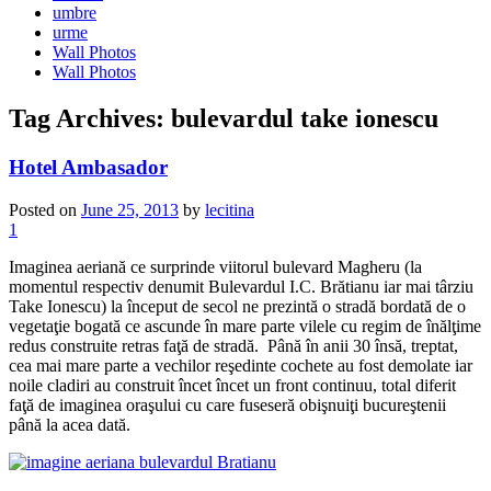
umbre
urme
Wall Photos
Wall Photos
Tag Archives:
bulevardul take ionescu
Hotel Ambasador
Posted on
June 25, 2013
by
lecitina
1
Imaginea aeriană ce surprinde viitorul bulevard Magheru (la
momentul respectiv denumit Bulevardul I.C. Brătianu iar mai târziu
Take Ionescu) la început de secol ne prezintă o stradă bordată de o
vegetaţie bogată ce ascunde în mare parte vilele cu regim de înălţime
redus construite retras faţă de stradă. Până în anii 30 însă, treptat,
cea mai mare parte a vechilor reşedinte cochete au fost demolate iar
noile cladiri au construit încet încet un front continuu, total diferit
faţă de imaginea oraşului cu care fuseseră obişnuiţi bucureştenii
până la acea dată.