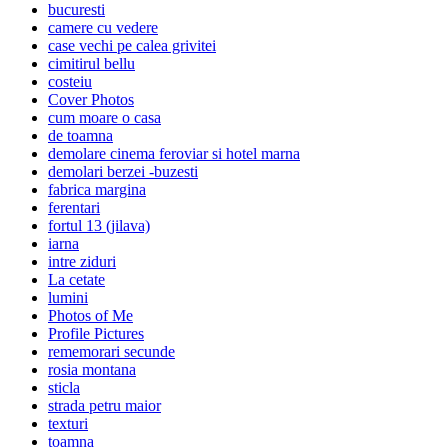
bucuresti
camere cu vedere
case vechi pe calea grivitei
cimitirul bellu
costeiu
Cover Photos
cum moare o casa
de toamna
demolare cinema feroviar si hotel marna
demolari berzei -buzesti
fabrica margina
ferentari
fortul 13 (jilava)
iarna
intre ziduri
La cetate
lumini
Photos of Me
Profile Pictures
rememorari secunde
rosia montana
sticla
strada petru maior
texturi
toamna