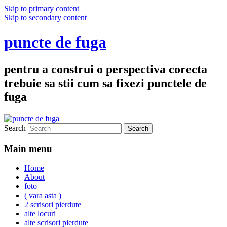
Skip to primary content
Skip to secondary content
puncte de fuga
pentru a construi o perspectiva corecta
trebuie sa stii cum sa fixezi punctele de
fuga
Search
Main menu
Home
About
foto
( vara asta )
2 scrisori pierdute
alte locuri
alte scrisori pierdute