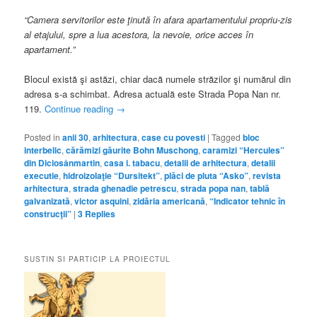
“Camera servitorilor este ţinută în afara apartamentului propriu-zis
al etajului, spre a lua acestora, la nevoie, orice acces în
apartament.”
Blocul există şi astăzi, chiar dacă numele străzilor şi numărul din
adresa s-a schimbat. Adresa actuală este Strada Popa Nan nr.
119.
Continue reading
→
Posted in
anii 30
,
arhitectura
,
case cu povesti
|
Tagged
bloc
interbelic
,
cărămizi găurite Bohn Muschong
,
caramizi “Hercules”
din Diciosânmartin
,
casa i. tabacu
,
detalii de arhitectura
,
detalii
executie
,
hidroizolaţie “Dursitekt”
,
plăci de pluta “Asko”
,
revista
arhitectura
,
strada ghenadie petrescu
,
strada popa nan
,
tablă
galvanizată
,
victor asquini
,
zidăria americană
,
“Indicator tehnic în
construcţii”
|
3
Replies
SUSTIN SI PARTICIP LA PROIECTUL