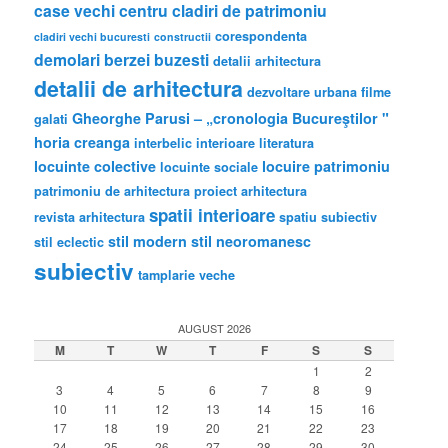
case vechi
centru
cladiri de patrimoniu
corespondenta
cladiri vechi bucuresti
constructii
demolari berzei buzesti
detalii arhitectura
detalii de arhitectura
dezvoltare urbana
filme
Gheorghe Parusi – „cronologia Bucureştilor "
galati
horia creanga
interbelic
interioare
literatura
locuinte colective
locuire
patrimoniu
locuinte sociale
patrimoniu de arhitectura
proiect arhitectura
spatii interioare
revista arhitectura
spatiu subiectiv
stil modern
stil neoromanesc
stil eclectic
subiectiv
tamplarie veche
AUGUST 2026
M
T
W
T
F
S
S
1
2
3
4
5
6
7
8
9
10
11
12
13
14
15
16
17
18
19
20
21
22
23
24
25
26
27
28
29
30