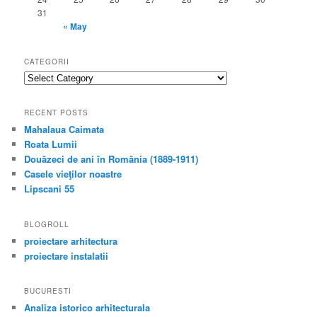
31
« May
CATEGORII
categorii
RECENT POSTS
Mahalaua Caimata
Roata Lumii
Douăzeci de ani în România (1889-1911)
Casele vieţilor noastre
Lipscani 55
BLOGROLL
proiectare arhitectura
proiectare instalatii
BUCURESTI
Analiza istorico arhitecturala