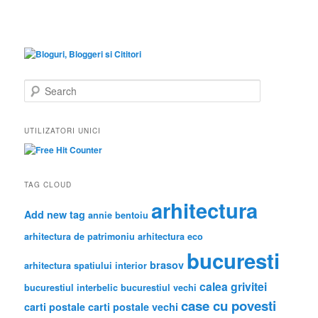
S
e
a
r
UTILIZATORI UNICI
c
h
TAG CLOUD
arhitectura
Add new tag
annie bentoiu
arhitectura de patrimoniu
arhitectura eco
bucuresti
brasov
arhitectura spatiului interior
calea grivitei
bucurestiul interbelic
bucurestiul vechi
case cu povesti
carti postale
carti postale vechi