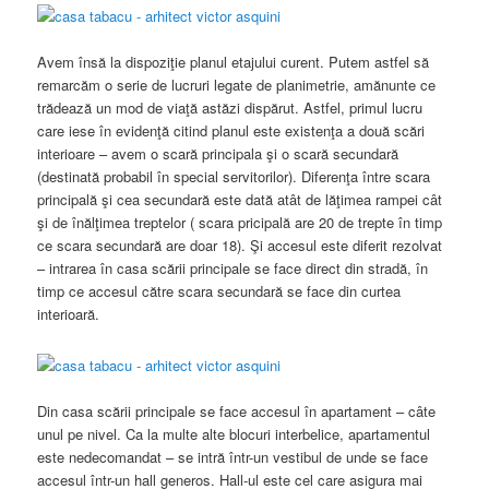
Avem însă la dispoziţie planul etajului curent. Putem astfel să
remarcăm o serie de lucruri legate de planimetrie, amănunte ce
trădează un mod de viaţă astăzi dispărut. Astfel, primul lucru
care iese în evidenţă citind planul este existenţa a două scări
interioare – avem o scară principala şi o scară secundară
(destinată probabil în special servitorilor). Diferenţa între scara
principală şi cea secundară este dată atât de lăţimea rampei cât
şi de înălţimea treptelor ( scara pricipală are 20 de trepte în timp
ce scara secundară are doar 18). Şi accesul este diferit rezolvat
– intrarea în casa scării principale se face direct din stradă, în
timp ce accesul către scara secundară se face din curtea
interioară.
Din casa scării principale se face accesul în apartament – câte
unul pe nivel. Ca la multe alte blocuri interbelice, apartamentul
este nedecomandat – se intră într-un vestibul de unde se face
accesul într-un hall generos. Hall-ul este cel care asigura mai