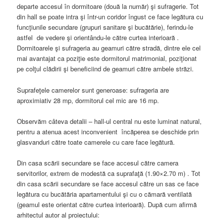
departe accesul în dormitoare (două la număr) şi sufragerie. Tot
din hall se poate intra şi într-un coridor îngust ce face legătura cu
funcţiunile secundare (grupuri sanitare şi bucătărie), ferindu-le
astfel de vedere şi orientându-le către curtea interioară .
Dormitoarele şi sufrageria au geamuri către stradă, dintre ele cel
mai avantajat ca poziţie este dormitorul matrimonial, poziţionat
pe colţul clădirii şi beneficiind de geamuri către ambele străzi.
Suprafeţele camerelor sunt generoase: sufrageria are
aproximiativ 28 mp, dormitorul cel mic are 16 mp.
Observăm câteva detalii – hall-ul central nu este luminat natural,
pentru a atenua acest inconvenient încăperea se deschide prin
glasvanduri către toate camerele cu care face legătură.
Din casa scării secundare se face accesul către camera
servitorilor, extrem de modestă ca suprafaţă (1.90×2.70 m) . Tot
din casa scării secundare se face accesul către un sas ce face
legătura cu bucătăria apartamentului şi cu o cămară ventilată
(geamul este orientat către curtea interioară). După cum afirmă
arhitectul autor al proiectului: