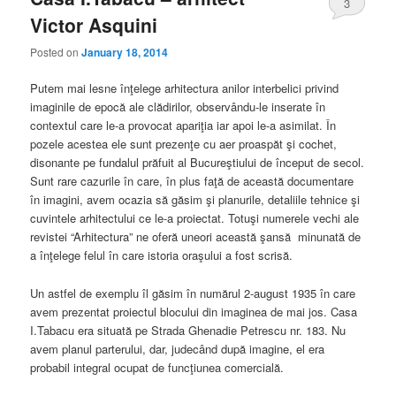
3
Victor Asquini
Posted on
January 18, 2014
Putem mai lesne înţelege arhitectura anilor interbelici privind
imaginile de epocă ale clădirilor, observându-le inserate în
contextul care le-a provocat apariţia iar apoi le-a asimilat. În
pozele acestea ele sunt prezenţe cu aer proaspăt şi cochet,
disonante pe fundalul prăfuit al Bucureştiului de început de secol.
Sunt rare cazurile în care, în plus faţă de această documentare
în imagini, avem ocazia să găsim şi planurile, detaliile tehnice şi
cuvintele arhitectului ce le-a proiectat. Totuşi numerele vechi ale
revistei “Arhitectura” ne oferă uneori această şansă minunată de
a înţelege felul în care istoria oraşului a fost scrisă.
Un astfel de exemplu îl găsim în numărul 2-august 1935 în care
avem prezentat proiectul blocului din imaginea de mai jos. Casa
I.Tabacu era situată pe Strada Ghenadie Petrescu nr. 183. Nu
avem planul parterului, dar, judecând după imagine, el era
probabil integral ocupat de funcţiunea comercială.