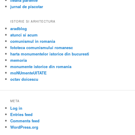
ileana partenie
jurnal de piscotar
ISTORIE SI ARHITECTURA
aradblog
atunci si acum
comunismul in romania
fototeca comunismului romanesc
harta monumentelor istorice din bucuresti
memoria
monumente istorice din romania
moNUmenteUITATE
octav doicescu
META
Log in
Entries feed
Comments feed
WordPress.org