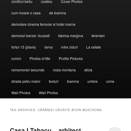
cimitirul bellu
costeiu
Cover Photos
cum moare o casa
de toamna
demolare cinema feroviar si hotel marna
demolari berzei -buzesti
fabrica margina
ferentari
fortul 13 (jilava)
iarna
intre ziduri
La cetate
lumini
Photos of Me
Profile Pictures
rememorari secunde
rosia montana
sticla
strada petru maior
texturi
toamna
umbre
urme
Wall Photos
Wall Photos
TAG ARCHIVES:
CĂRĂMIZI GĂURITE BOHN MUSCHONG
Casa I.Tabacu – arhitect