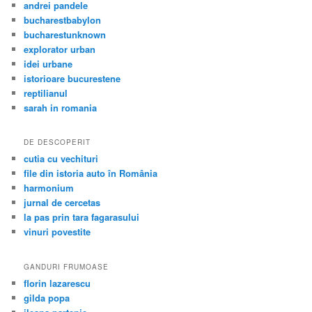
andrei pandele
bucharestbabylon
bucharestunknown
explorator urban
idei urbane
istorioare bucurestene
reptilianul
sarah in romania
DE DESCOPERIT
cutia cu vechituri
file din istoria auto în România
harmonium
jurnal de cercetas
la pas prin tara fagarasului
vinuri povestite
GANDURI FRUMOASE
florin lazarescu
gilda popa