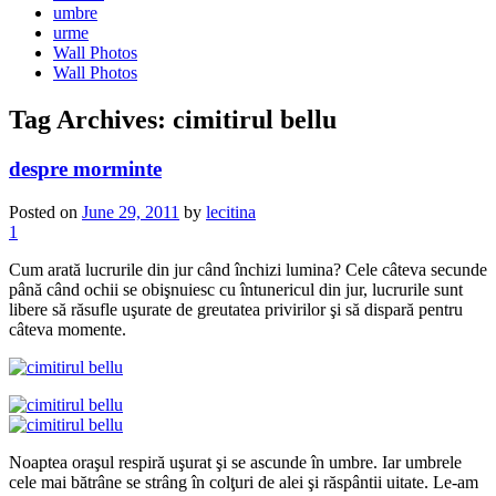
umbre
urme
Wall Photos
Wall Photos
Tag Archives:
cimitirul bellu
despre morminte
Posted on
June 29, 2011
by
lecitina
1
Cum arată lucrurile din jur când închizi lumina? Cele câteva secunde
până când ochii se obişnuiesc cu întunericul din jur, lucrurile sunt
libere să răsufle uşurate de greutatea privirilor şi să dispară pentru
câteva momente.
Noaptea oraşul respiră uşurat şi se ascunde în umbre. Iar umbrele
cele mai bătrâne se strâng în colţuri de alei şi răspântii uitate. Le-am