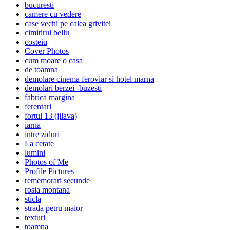
bucuresti
camere cu vedere
case vechi pe calea grivitei
cimitirul bellu
costeiu
Cover Photos
cum moare o casa
de toamna
demolare cinema feroviar si hotel marna
demolari berzei -buzesti
fabrica margina
ferentari
fortul 13 (jilava)
iarna
intre ziduri
La cetate
lumini
Photos of Me
Profile Pictures
rememorari secunde
rosia montana
sticla
strada petru maior
texturi
toamna