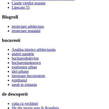
Casele vieţilor noastre
Lipscani 55
Blogroll
proiectare arhitectura
proiectare instalatii
bucuresti
Analiza istorico arhitecturala
andrei pandele
bucharestbabylon
bucharestunknown
explorator urban
idei urbane
istorioare bucurestene
reptilianul
sarah in romania
de descoperit
cutia cu vechituri
file din istoria auto în România