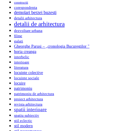
constructii
corespondenta
demolari berzei buzesti
detalii arhitectura
detalii de arhitectura
dezvoltare urbana
filme
galati
Gheorghe Parusi – „cronologia Bucureştilor "
horia creanga
interbelic
interioare
literatura
locuinte colective
locuinte sociale
locuire
patrimoniu
patrimoniu de arhitectura
proiect arhitectura
revista arhitectura
spatii interioare
spatiu subiectiv
stil eclectic
stil modern
stil neoromanesc