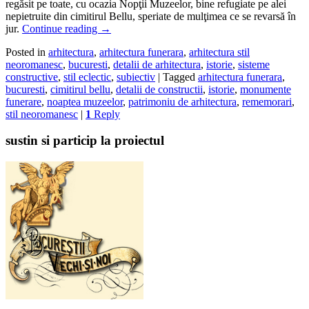
regăsit pe toate, cu ocazia Nopţii Muzeelor, bine refugiate pe alei
nepietruite din cimitirul Bellu, speriate de mulţimea ce se revarsă în
jur.
Continue reading
→
Posted in
arhitectura
,
arhitectura funerara
,
arhitectura stil
neoromanesc
,
bucuresti
,
detalii de arhitectura
,
istorie
,
sisteme
constructive
,
stil eclectic
,
subiectiv
|
Tagged
arhitectura funerara
,
bucuresti
,
cimitirul bellu
,
detalii de constructii
,
istorie
,
monumente
funerare
,
noaptea muzeelor
,
patrimoniu de arhitectura
,
rememorari
,
stil neoromanesc
|
1
Reply
sustin si particip la proiectul