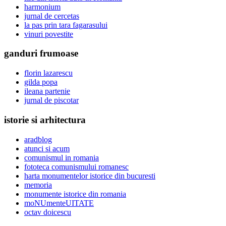
harmonium
jurnal de cercetas
la pas prin tara fagarasului
vinuri povestite
ganduri frumoase
florin lazarescu
gilda popa
ileana partenie
jurnal de piscotar
istorie si arhitectura
aradblog
atunci si acum
comunismul in romania
fototeca comunismului romanesc
harta monumentelor istorice din bucuresti
memoria
monumente istorice din romania
moNUmenteUITATE
octav doicescu