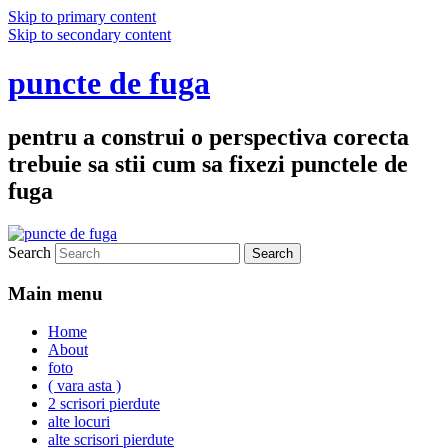
Skip to primary content
Skip to secondary content
puncte de fuga
pentru a construi o perspectiva corecta
trebuie sa stii cum sa fixezi punctele de
fuga
Search
Main menu
Home
About
foto
( vara asta )
2 scrisori pierdute
alte locuri
alte scrisori pierdute