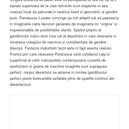
spirala superioara de la care tehnicile sunt stapanite in asa
masura incat se patrunde in taramul steril si geometric al gandirii
pure. Parnassus ii poate convinge pe toti adeptii sai sa paseasca
in imaginatie catre decoruri generate de imaginatia lor “virgina” si
impresionabila de posibilitatile oferite. Spatiul propriu al
ganditorului matur este insa cel al desertului in care rataceste in
tovarasia colegului de vesnicie si complexitate de gandire:
diavolul. Fantezia maturitatii tarzii este in fapt esenta realului.
Pustiul prin care rataceste Paranssus este cotidianul calp si
superficial al vietii metropolelor contemporane cucerite de
oportunism si goana de inavutire.Imaginile sunt suprapuse
perfect, nisipul desertului se asterne in mintea ganditorului
perfect peste bulevardele asfatate pline de spatiile-continut ale
desertaciunii.
Batranetea celui care a considerat toata viata cuvantul ca portal
catre lumea ideii este punctul terminus al fanteziei. Pe masura
ce cuvantul se erodeaza gandul se destrama si disipa. Iris
(Murdoch) isi vede randurile desirate pe masura ce cuvintele se