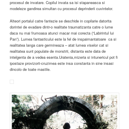
procesul de invatare. Copilul invata sa isi stapaneasca si
modeleze gandirea simultan cu procesul deprinderii cuvintelor.
Alteori portalul catre fantezie se deschide in copilarie datorita
dorintei de evadare dintr-o realitate traumatizanta catre o lume
daca nu mai frumoasa atunci macar mai corecta (“Labirintul lui
Pan”). Lumea fantasticului este la fel de inspaimantatoare ca si
realitatea langa care germineaza – atat lumea viselor cat si
realitatea sunt populate de monstrii, distanta este data de
intelgenta de a vedea esenta.Uratenia,mizeria si intunericul pot fi
ipostaze provizorii-cruzimea este insa constanta in sine insasi
dincolo de toate mastile.