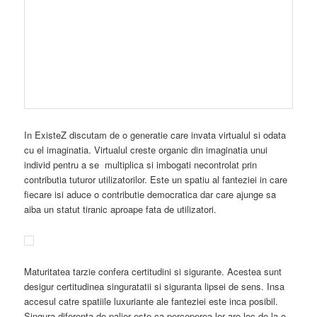
In ExisteZ discutam de o generatie care invata virtualul si odata
cu el imaginatia. Virtualul creste organic din imaginatia unui
individ pentru a se multiplica si imbogati necontrolat prin
contributia tuturor utilizatorilor. Este un spatiu al fanteziei in care
fiecare isi aduce o contributie democratica dar care ajunge sa
aiba un statut tiranic aproape fata de utilizatori.
Maturitatea tarzie confera certitudini si sigurante. Acestea sunt
desigur certitudinea singuratatii si siguranta lipsei de sens. Insa
accesul catre spatiile luxuriante ale fanteziei este inca posibil.
Singura diferenta de palier este ca perceperea lor are loc de la o