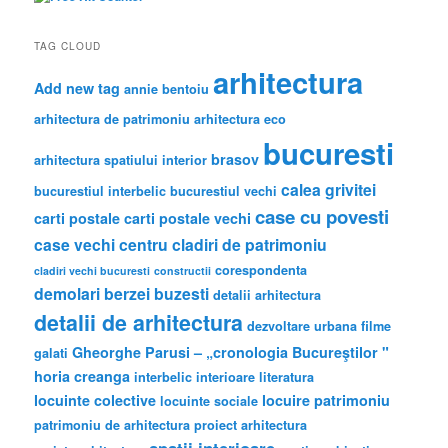
case vechi
centru
cladiri de patrimoniu
corespondenta
cladiri vechi bucuresti
constructii
demolari berzei buzesti
detalii arhitectura
detalii de arhitectura
dezvoltare urbana
filme
Gheorghe Parusi – „cronologia Bucureştilor "
galati
horia creanga
interbelic
interioare
literatura
locuinte colective
locuire
patrimoniu
locuinte sociale
patrimoniu de arhitectura
proiect arhitectura
spatii interioare
revista arhitectura
spatiu subiectiv
stil modern
stil neoromanesc
stil eclectic
subiectiv
tamplarie veche
AUGUST 2026
M
T
W
T
F
S
S
1
2
3
4
5
6
7
8
9
10
11
12
13
14
15
16
17
18
19
20
21
22
23
24
25
26
27
28
29
30