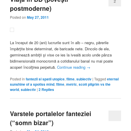
2
postmoderne)
Posted on
May 27, 2011
La început de 20 (ani) lucrurile sunt în alb – negru, părerile
împărţite bine determinat, de baricade nete. Dincolo de ele,
germinează ambiţii şi vise ce ies la iveală acolo unde pânza
bidimensională monocromă a cotidianului banal nu mai poate
acoperi încolţirea perpetuă.
Continue reading
→
Posted in
fantezii si spatii utopice
,
filme
,
subiectiv
|
Tagged
eternal
sunshine of a spotlss mind
,
filme
,
metric
,
scott pilgrim vs the
world
,
subiectiv
|
2
Replies
Varstele portalelor fanteziei
(“somn bizar”)