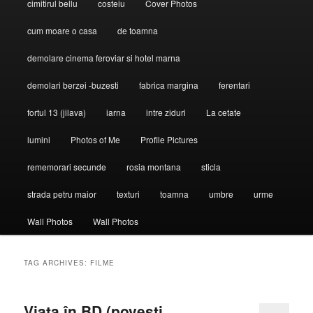
cimitirul bellu
costeiu
Cover Photos
cum moare o casa
de toamna
demolare cinema feroviar si hotel marna
demolari berzei -buzesti
fabrica margina
ferentari
fortul 13 (jilava)
iarna
intre ziduri
La cetate
lumini
Photos of Me
Profile Pictures
rememorari secunde
rosia montana
sticla
strada petru maior
texturi
toamna
umbre
urme
Wall Photos
Wall Photos
TAG ARCHIVES:
FILME
Viaţa în BD (poveşti