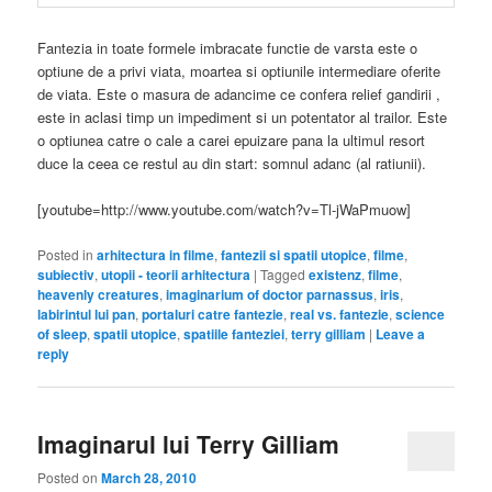
subiectiv
,
utopii - teorii arhitectura
|
Tagged
existenz
,
filme
,
heavenly creatures
,
imaginarium of doctor parnassus
,
iris
,
labirintul lui pan
,
portaluri catre fantezie
,
real vs. fantezie
,
science
of sleep
,
spatii utopice
,
spatiile fanteziei
,
terry gilliam
|
Leave a
reply
Imaginarul lui Terry Gilliam
Posted on
March 28, 2010
O tema interesanta in orice tip de creatie artistica este cea a
transpunerii in concret, prin cuvinte,imagini sau sunete a spatiilor
imaginare. Nesupuse regulilor geometriei euclidiene sau legilor
gravitatiei acestea sunt inselatoare si evanescente iar
transpunerea lor este la limita fina dintre authentic si artificial.
Unul dintre maestrii spatiilor imaginare in domeniul
cinematografiei este in mod incontestabil
Terry Gilliam
, iar ultima
sa realizare
“ The imaginarium of doctor Parnassus”
este un
festin de vise distilate in imagini.
Teza filmului este insasi pledoaria pentru imaginatie ca singura