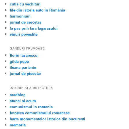
jurnal de piscotar
ISTORIE SI ARHITECTURA
aradblog
atunci si acum
comunismul in romania
fototeca comunismului romanesc
harta monumentelor istorice din bucuresti
memoria
monumente istorice din romania
moNUmenteUITATE
octav doicescu
META
Log in
Entries feed
Comments feed
WordPress.org