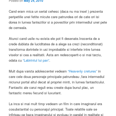
Posted on
May 24, 2010
Cand eram mica un serial cehesc (daca nu ma insel ) prezenta
peripetiile unei fetite micute care patrundea ori de cate ori isi
dorea in lumea fanteziilor si a povestilor prin intermediul unei pete
de cerneala.
Atunci cand usile nu exista ele pot fi desenate.Inocenta de a
crede dublata de luciditatea de a alege sa crezi (neconditionat)
transforma dorintele in usi improbabile si interfete intre lumea
viselor si cea a realitatii. Asta am redescoperit-o si mai tarziu,
odata cu
“Labirintul lui pan”
.
Mult dupa varsta adolescentei vedeam
“Heavenly cretures”
in
care cele doua personaje principale patrundeau ,fara intermediul
niciunui portal altul decat al propriei minti, in lumea fantasticului.
Fantastic ale carui reguli erau create dupa bunul plac, un
fantastic mereu fecund si luxuriant.
La inca si mai mult timp vedeam un film in care imaginarul era
cosubstantial cu personajul principal. Toate relatiile sale se
infiripau pe baza imaginarului si evoluau in paralel in realitate si