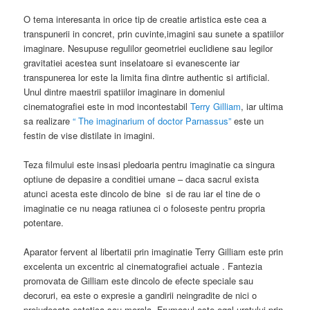
optiune de depasire a conditiei umane – daca sacrul exista
atunci acesta este dincolo de bine si de rau iar el tine de o
imaginatie ce nu neaga ratiunea ci o foloseste pentru propria
potentare.
Aparator fervent al libertatii prin imaginatie Terry Gilliam este prin
excelenta un excentric al cinematografiei actuale . Fantezia
promovata de Gilliam este dincolo de efecte speciale sau
decoruri, ea este o expresie a gandirii neingradite de nici o
prejudecata estetica sau morala. Frumosul este egal uratului prin
complexitate si fantezie.
Premisa de la care porneste Gilliam este una poetica – lumea
exista prin povesti iar atata timp cat ele vor continua a fi spuse,
lumea va continua sa existe. Povestile au multe forme de a se
intrupa , poti spune povesti atata timp cat mintea stie sa
“calatoreasca” si atata timp cat imaginatia e libera. Fara ganduri
si imaginatie “oglinda” n-are profunzime continuand sa reflecte
doar o imagine geometric determinata, o arhitectura sterila fara
suflet.