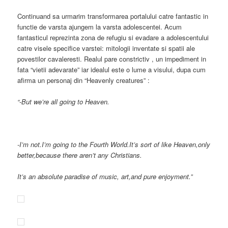
Continuand sa urmarim transformarea portalului catre fantastic in
functie de varsta ajungem la varsta adolescentei. Acum
fantasticul reprezinta zona de refugiu si evadare a adolescentului
catre visele specifice varstei: mitologii inventate si spatii ale
povestilor cavaleresti. Realul pare constrictiv , un impediment in
fata “vietii adevarate” iar idealul este o lume a visului, dupa cum
afirma un personaj din “Heavenly creatures” :
“-But we’re all going to Heaven.
-I’m not.I’m going to the Fourth World.It’s sort of like Heaven,only
better,because there aren’t any Christians.
It’s an absolute paradise of music, art,and pure enjoyment.”