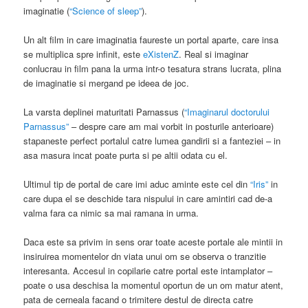
imaginatie (
“Science of sleep”
).
Un alt film in care imaginatia faureste un portal aparte, care insa
se multiplica spre infinit, este
eXistenZ
. Real si imaginar
conlucrau in film pana la urma intr-o tesatura strans lucrata, plina
de imaginatie si mergand pe ideea de joc.
La varsta deplinei maturitati Parnassus (
“Imaginarul doctorului
Parnassus”
– despre care am mai vorbit in posturile anterioare)
stapaneste perfect portalul catre lumea gandirii si a fanteziei – in
asa masura incat poate purta si pe altii odata cu el.
Ultimul tip de portal de care imi aduc aminte este cel din
“Iris”
in
care dupa el se deschide tara nispului in care amintiri cad de-a
valma fara ca nimic sa mai ramana in urma.
Daca este sa privim in sens orar toate aceste portale ale mintii in
insiruirea momentelor dn viata unui om se observa o tranzitie
interesanta. Accesul in copilarie catre portal este intamplator –
poate o usa deschisa la momentul oportun de un om matur atent,
pata de cerneala facand o trimitere destul de directa catre