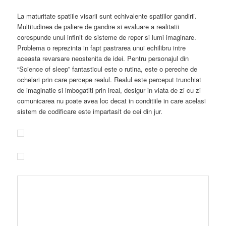
La maturitate spatiile visarii sunt echivalente spatiilor gandirii.
Multitudinea de paliere de gandire si evaluare a realitatii
corespunde unui infinit de sisteme de reper si lumi imaginare.
Problema o reprezinta in fapt pastrarea unui echilibru intre
aceasta revarsare neostenita de idei. Pentru personajul din
“Science of sleep” fantasticul este o rutina, este o pereche de
ochelari prin care percepe realul. Realul este perceput trunchiat
de imaginatie si imbogatiti prin ireal, desigur in viata de zi cu zi
comunicarea nu poate avea loc decat in conditiile in care acelasi
sistem de codificare este impartasit de cei din jur.