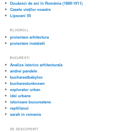
bucharestbabylon
bucharestunknown
explorator urban
idei urbane
istorioare bucurestene
reptilianul
sarah in romania
DE DESCOPERIT
cutia cu vechituri
file din istoria auto în România
harmonium
jurnal de cercetas
la pas prin tara fagarasului
vinuri povestite
GANDURI FRUMOASE
florin lazarescu
gilda popa
ileana partenie