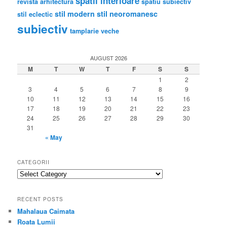
31
« May
CATEGORII
categorii
RECENT POSTS
Mahalaua Caimata
Roata Lumii
Douăzeci de ani în România (1889-1911)
Casele vieţilor noastre
Lipscani 55
BLOGROLL
proiectare arhitectura
proiectare instalatii
BUCURESTI
Analiza istorico arhitecturala
andrei pandele