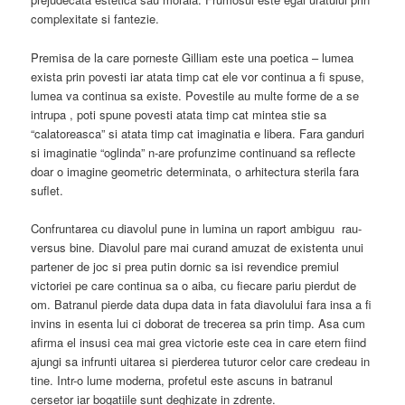
Confruntarea cu diavolul pune in lumina un raport ambiguu rau-
versus bine. Diavolul pare mai curand amuzat de existenta unui
partener de joc si prea putin dornic sa isi revendice premiul
victoriei pe care continua sa o aiba, cu fiecare pariu pierdut de
om. Batranul pierde data dupa data in fata diavolului fara insa a fi
invins in esenta lui ci doborat de trecerea sa prin timp. Asa cum
afirma el insusi cea mai grea victorie este cea in care etern fiind
ajungi sa infrunti uitarea si pierderea tuturor celor care credeau in
tine. Intr-o lume moderna, profetul este ascuns in batranul
cersetor iar bogatiile sunt deghizate in zdrente.
Continue reading
→
Posted in
arhitectura in filme
,
subiectiv
,
utopii - teorii arhitectura
|
Tagged
arhitectura spatiilor fanteziei
,
brazil
,
corabia nebunilor
,
filme
,
filmografie terry gilliam
,
terry gilliam
,
the adventures of