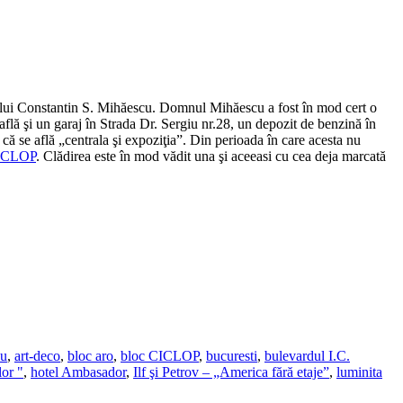
nului Constantin S. Mihăescu. Domnul Mihăescu a fost în mod cert o
află şi un garaj în Strada Dr. Sergiu nr.28, un depozit de benzină în
ă se află „centrala şi expoziţia”. Din perioada în care acesta nu
CICLOP
. Clădirea este în mod vădit una şi aceeasi cu cea deja marcată
iu
,
art-deco
,
bloc aro
,
bloc CICLOP
,
bucuresti
,
bulevardul I.C.
or "
,
hotel Ambasador
,
Ilf şi Petrov – „America fără etaje”
,
luminita