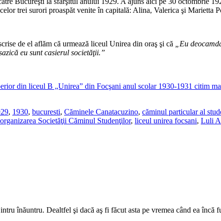
ătre Bucureşti la sfârşitul anului 1929. A ajuns aici pe 30 octombrie 192
 celor trei surori proaspăt venite în capitală: Alina, Valerica şi Marietta 
 scrise de el aflăm că urmează liceul Unirea din oraş şi că
„Eu deocamd
sazic
ă
eu sunt casierul societ
ăţ
ii.”
perior din liceul B „Unirea” din Focşani anul scolar 1930-1931 citim ma
929
,
1930
,
bucuresti
,
Căminele Canatacuzino
,
căminul particular al stu
organizarea Societăţii Căminul Studenţilor
,
liceul unirea focsani
,
Luli A
ntru înăuntru. Dealtfel şi dacă aş fi făcut asta pe vremea când ea încă f