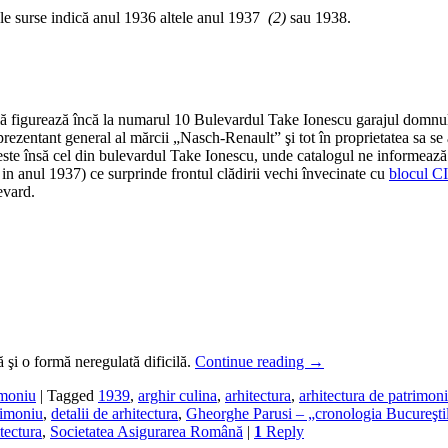
ele surse indică anul 1936 altele anul 1937
(2)
sau 1938.
itală figurează încă la numarul 10 Bulevardul Take Ionescu garajul dom
rezentant general al mărcii „Nasch-Renault” şi tot în proprietatea sa se 
ste însă cel din bulevardul Take Ionescu, unde catalogul ne informează c
in anul 1937) ce surprinde frontul clădirii vechi învecinate cu
blocul 
evard.
 şi o formă neregulată dificilă.
Continue reading
→
imoniu
|
Tagged
1939
,
arghir culina
,
arhitectura
,
arhitectura de patrimon
rimoniu
,
detalii de arhitectura
,
Gheorghe Parusi – „cronologia Bucureştil
itectura
,
Societatea Asigurarea Română
|
1
Reply