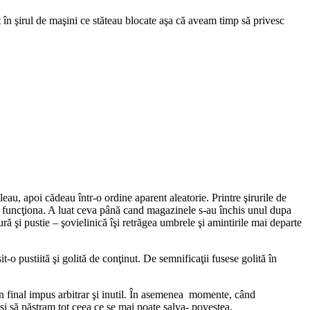
 în şirul de maşini ce stăteau blocate aşa că aveam timp să privesc
eau, apoi cădeau într-o ordine aparent aleatorie. Printre şirurile de
 şi funcţiona. A luat ceva până cand magazinele s-au închis unul dupa
ură şi pustie – şovielinică îşi retrăgea umbrele şi amintirile mai departe
o pustiită şi golită de conţinut. De semnificaţii fusese golită în
un final impus arbitrar şi inutil. În asemenea momente, când
şi să păstram tot ceea ce se mai poate salva- povestea.