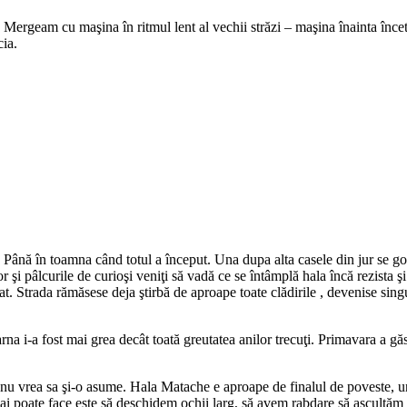
Mergeam cu maşina în ritmul lent al vechii străzi – maşina înainta încet
cia.
. Până în toamna când totul a început. Una dupa alta casele din jur se gol
or şi pâlcurile de curioşi veniţi să vadă ce se întâmplă hala încă rezista
tat. Strada rămăsese deja ştirbă de aproape toate clădirile , devenise sing
i-a fost mai grea decât toată greutatea anilor trecuţi. Primavara a găsit-
ni nu vrea sa şi-o asume. Hala Matache e aproape de finalul de poveste, 
 mai poate face este să deschidem ochii larg, să avem rabdare să ascultăm 