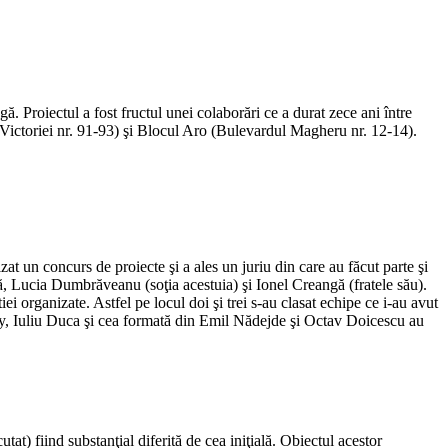
. Proiectul a fost fructul unei colaborări ce a durat zece ani între
Victoriei nr. 91-93) şi Blocul Aro (Bulevardul Magheru nr. 12-14).
t un concurs de proiecte şi a ales un juriu din care au făcut parte şi
, Lucia Dumbrăveanu (soţia acestuia) şi Ionel Creangă (fratele său).
i organizate. Astfel pe locul doi şi trei s-au clasat echipe ce i-au avut
ey, Iuliu Duca şi cea formată din Emil Nădejde şi Octav Doicescu au
t) fiind substanţial diferită de cea iniţială. Obiectul acestor