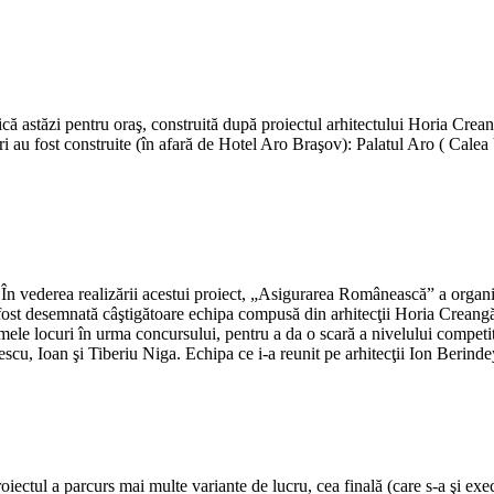
ă astăzi pentru oraş, construită după proiectul arhitectului Horia Creangă
au fost construite (în afară de Hotel Aro Braşov): Palatul Aro ( Calea 
În vederea realizării acestui proiect, „Asigurarea Românească” a organiza
 fost desemnată câştigătoare echipa compusă din arhitecţii Horia Creangă
ele locuri în urma concursului, pentru a da o scară a nivelului competitie
cu, Ioan şi Tiberiu Niga. Echipa ce i-a reunit pe arhitecţii Ion Berind
tul a parcurs mai multe variante de lucru, cea finală (care s-a şi executa