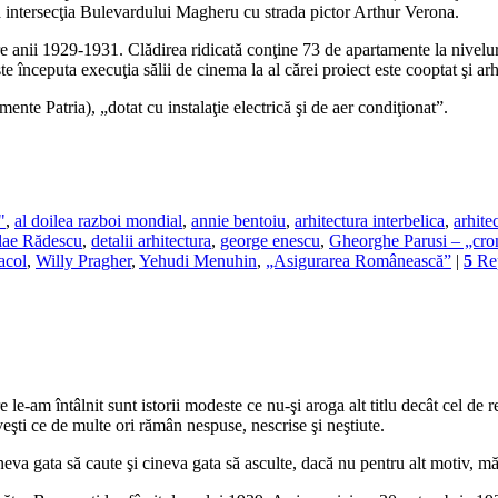
 la intersecţia Bulevardului Magheru cu strada pictor Arthur Verona.
ntre anii 1929-1931. Clădirea ridicată conţine 73 de apartamente la nivelur
este începuta execuţia sălii de cinema la al cărei proiect este cooptat şi
te Patria), „dotat cu instalaţie electrică şi de aer condiţionat”.
"
,
al doilea razboi mondial
,
annie bentoiu
,
arhitectura interbelica
,
arhite
olae Rădescu
,
detalii arhitectura
,
george enescu
,
Gheorghe Parusi – „cron
acol
,
Willy Pragher
,
Yehudi Menuhin
,
„Asigurarea Românească”
|
5
Rep
am întâlnit sunt istorii modeste ce nu-şi aroga alt titlu decât cel de real
veşti ce de multe ori rămân nespuse, nescrise şi neştiute.
eva gata să caute şi cineva gata să asculte, dacă nu pentru alt motiv, mă