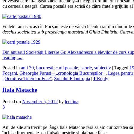
Povestea care m-a găsit zilele trecute şi-a început drumul din Focşani c
cu cerneală neagră. Cartea postală era scrisă de către fratele grijuliu al
Fratele rămas acasă în Focşani este de vârsta liceului iar din rândurile
deschis societatea sub pre
ş
eden
ţ
ia maestrului Ghita Dimitriu. Careva
Din anuarul Societăţii Literare Gr. Alexandrescu a elevilor de curs su
reading
→
Posted in
anii 30
,
bucuresti
,
carti postale
,
istorie
,
subiectiv
|
Tagged
1
Focşani
,
Gheorghe Parusi – „cronologia Bucureştilor "
,
Legea pentru 
„Ocrotirea Tinerelor Fete”
,
Spitalul Filantropia
|
1
Reply
Hala Matache
Posted on
November 5, 2012
by
lecitina
3
Ani de zile am trecut pe lângă hala Matache fără să am curiozitatea să i
închise fragmentate, cu finisaje pestriţe şi plafoane false.