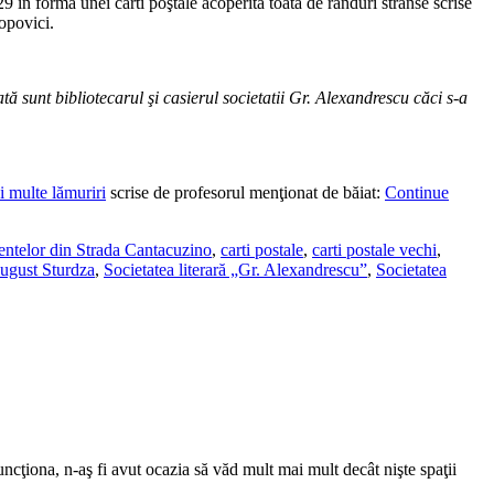
9 în forma unei cărti poştale acoperită toată de rânduri strânse scrise
Popovici.
at
ă
sunt bibliotecarul
ş
i casierul societatii Gr. Alexandrescu c
ă
ci s-a
i multe lămuriri
scrise de profesorul menţionat de băiat:
Continue
dentelor din Strada Cantacuzino
,
carti postale
,
carti postale vechi
,
ugust Sturdza
,
Societatea literară „Gr. Alexandrescu”
,
Societatea
uncţiona, n-aş fi avut ocazia să văd mult mai mult decât nişte spaţii