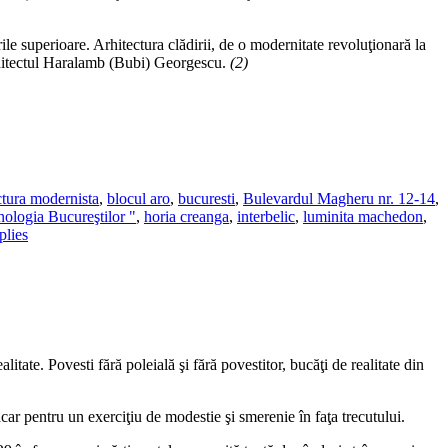
ile superioare. Arhitectura clădirii, de o modernitate revoluţionară la
 arhitectul Haralamb (Bubi) Georgescu.
(2)
ctura modernista
,
blocul aro
,
bucuresti
,
Bulevardul Magheru nr. 12-14
,
ologia Bucureştilor "
,
horia creanga
,
interbelic
,
luminita machedon
,
lies
itate. Povesti fără poleială şi fără povestitor, bucăţi de realitate din
car pentru un exerciţiu de modestie şi smerenie în faţa trecutului.