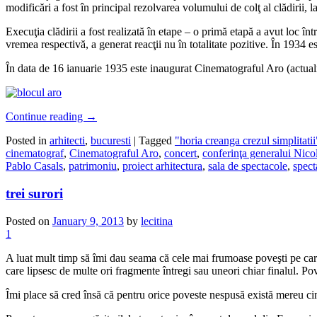
modificări a fost în principal rezolvarea volumului de colţ al clădirii,
Execuţia clădirii a fost realizată în etape – o primă etapă a avut loc î
vremea respectivă, a generat reacţii nu în totalitate pozitive. În 1934 
În data de 16 ianuarie 1935 este inaugurat Cinematograful Aro (actualmen
Continue reading
→
Posted in
arhitecti
,
bucuresti
|
Tagged
"horia creanga crezul simplitatii
cinematograf
,
Cinematograful Aro
,
concert
,
conferinţa generalui Nic
Pablo Casals
,
patrimoniu
,
proiect arhitectura
,
sala de spectacole
,
spect
trei surori
Posted on
January 9, 2013
by
lecitina
1
A luat mult timp să îmi dau seama că cele mai frumoase poveşti pe care le-
care lipsesc de multe ori fragmente întregi sau uneori chiar finalul. Po
Îmi place să cred însă că pentru orice poveste nespusă există mereu cin