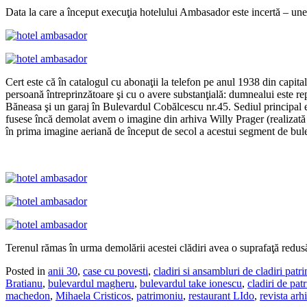
Data la care a început execuţia hotelului Ambasador este incertă – un
Cert este că în catalogul cu abonaţii la telefon pe anul 1938 din cap
persoană întreprinzătoare şi cu o avere substanţială: dumnealui este rep
Băneasa şi un garaj în Bulevardul Cobălcescu nr.45. Sediul principal e
fusese încă demolat avem o imagine din arhiva Willy Prager (realizată 
în prima imagine aeriană de început de secol a acestui segment de bul
Terenul rămas în urma demolării acestei clădiri avea o suprafaţă redusă
Posted in
anii 30
,
case cu povesti
,
cladiri si ansambluri de cladiri patr
Bratianu
,
bulevardul magheru
,
bulevardul take ionescu
,
cladiri de pat
machedon
,
Mihaela Cristicos
,
patrimoniu
,
restaurant LIdo
,
revista arh