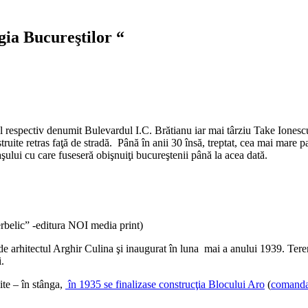
ia Bucureştilor “
respectiv denumit Bulevardul I.C. Brătianu iar mai târziu Take Ionescu)
uite retras faţă de stradă. Până în anii 30 însă, treptat, cea mai mare pa
raşului cu care fuseseră obişnuiţi bucureştenii până la acea dată.
erbelic” -editura NOI media print)
 de arhitectul Arghir Culina şi inaugurat în luna mai a anului 1939. Te
i.
ite – în stânga,
în 1935 se finalizase construcţia Blocului Aro
(
comanda