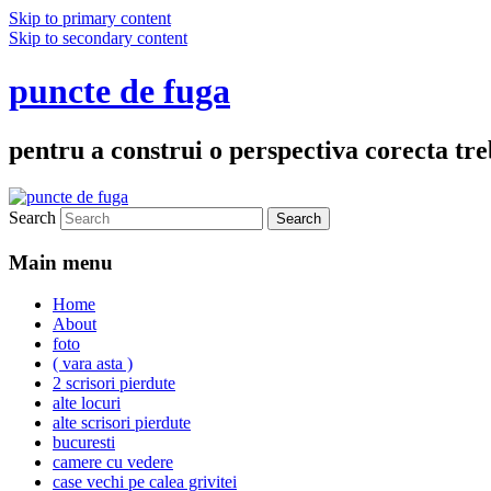
Skip to primary content
Skip to secondary content
puncte de fuga
pentru a construi o perspectiva corecta treb
Search
Main menu
Home
About
foto
( vara asta )
2 scrisori pierdute
alte locuri
alte scrisori pierdute
bucuresti
camere cu vedere
case vechi pe calea grivitei