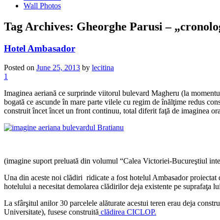
Wall Photos
Tag Archives:
Gheorghe Parusi – „cronolog
Hotel Ambasador
Posted on
June 25, 2013
by
lecitina
1
Imaginea aeriană ce surprinde viitorul bulevard Magheru (la momentul 
bogată ce ascunde în mare parte vilele cu regim de înălţime redus constr
construit încet încet un front continuu, total diferit faţă de imaginea o
(imagine suport preluată din volumul “Calea Victoriei-Bucureştiul int
Una din aceste noi clădiri ridicate a fost hotelul Ambasador proiectat
hotelului a necesitat demolarea clădirilor deja existente pe suprafaţa lu
La sfârşitul anilor 30 parcelele alăturate acestui teren erau deja constru
Universitate), fusese construită
clădirea CICLOP.