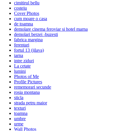
cimitirul bellu
costeiu
Cover Photos
cum moare o casa
de toamna
demolare cinema feroviar si hotel marna
demolari berzei -buzesti
fabrica margina
ferentari
fortul 13 (jilava)
iarna
intre ziduri
La cetate
lumini
Photos of Me
Profile Pictures
rememorari secunde
rosia montana
sticla
strada petru maior
texturi
toamna
umbre
urme
Wall Photos