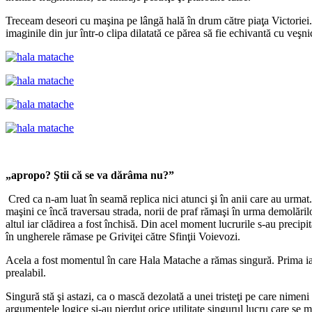
Treceam deseori cu maşina pe lângă hală în drum către piaţa Victoriei. 
imaginile din jur într-o clipa dilatată ce părea să fie echivantă cu veşni
„apropo? Ştii că se va dărâma nu?”
Cred ca n-am luat în seamă replica nici atunci şi în anii care au urmat
maşini ce încă traversau strada, norii de praf rămaşi în urma demolăril
altul iar clădirea a fost închisă. Din acel moment lucrurile s-au precipi
în ungherele rămase pe Griviţei către Sfinţii Voievozi.
Acela a fost momentul în care Hala Matache a rămas singură. Prima iarna 
prealabil.
Singură stă şi astazi, ca o mască dezolată a unei tristeţi pe care nime
argumentele logice şi-au pierdut orice utilitate singurul lucru care se