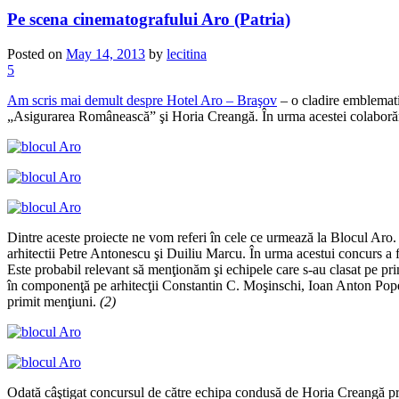
Pe scena cinematografului Aro (Patria)
Posted on
May 14, 2013
by
lecitina
5
Am scris mai demult despre Hotel Aro – Braşov
– o cladire emblematic
„Asigurarea Românească” şi Horia Creangă. În urma acestei colaborări 
Dintre aceste proiecte ne vom referi în cele ce urmează la Blocul Aro. 
arhitectii Petre Antonescu şi Duiliu Marcu. În urma acestui concurs a
Este probabil relevant să menţionăm şi echipele care s-au clasat pe prim
în componenţă pe arhitecţii Constantin C. Moşinschi, Ioan Anton Popes
primit menţiuni.
(2)
Odată câştigat concursul de către echipa condusă de Horia Creangă proiec