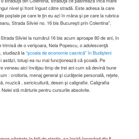
e o străduţă din Colentina, străduţă ce păstrează încă mare
ngur nivel şi front îngust către stradă. Este adresa la care
le poştale pe care le ţin eu azi în mâna şi pe care la rubrica
eanu, Strada Silviei no. 16 bis Bucureşti prin Colentina”.
 Strada Silviei la numărul 16 bis acum aproape 80 de ani, în
e trimisă de o verişoara, Nela Popescu, o adolescenţă
, studiază la
“şcoala de economie casnică” în Budişteni
şi astăzi, totuşi ea nu mai funcţionează că şcoală. Pe
e veneau aici învăţau timp de trei ani cum să devină bune
um : croitoria, menaj general şi curăţenie personală, reţete,
, muzică , sericicultură, desen şi caligrafie. Caligrafia
 a Nelei stă mărturie pentru cursurile absolvite.
mos păstrate în folii de plastic, se înşiră începând din 5