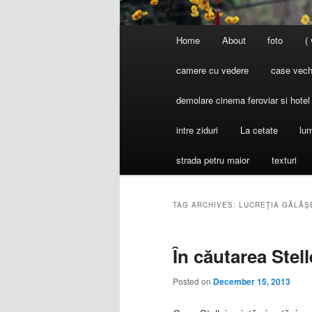
Main
Home
About
foto
(
menu
camere cu vedere
case vechi
demolare cinema feroviar si hote
intre ziduri
La cetate
lum
strada petru maior
texturi
TAG ARCHIVES:
LUCREŢIA GĂLĂŞ
În căutarea Stell
Posted on
December 15, 2013