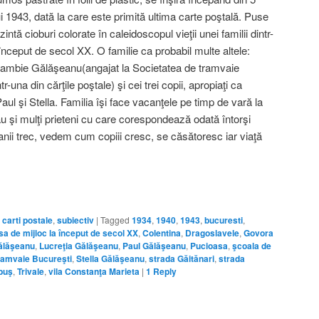
 1943, dată la care este primită ultima carte poştală. Puse
zintă cioburi colorate în caleidoscopul vieţii unei familii dintr-
 început de secol XX. O familie ca probabil multe altele:
alambie Gălăşeanu(angajat la Societatea de tramvaie
-una din cărţile poştale) şi cei trei copii, apropiaţi ca
Paul şi Stella. Familia îşi face vacanţele pe timp de vară la
u şi mulţi prieteni cu care corespondează odată întorşi
ii trec, vedem cum copiii cresc, se căsătoresc iar viaţă
,
carti postale
,
subiectiv
|
Tagged
1934
,
1940
,
1943
,
bucuresti
,
sa de mijloc la început de secol XX
,
Colentina
,
Dragoslavele
,
Govora
ălăşeanu
,
Lucreţia Gălăşeanu
,
Paul Gălăşeanu
,
Pucioasa
,
şcoala de
ramvaie Bucureşti
,
Stella Gălăşeanu
,
strada Găitănari
,
strada
buş
,
Trivale
,
vila Constanţa Marieta
|
1
Reply