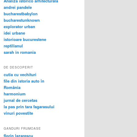
Analiza istorico arhitecturala
andrei pandele
bucharestbabylon
bucharestunknown
explorator urban
idei urbane
istorioare bucurestene
reptilianul
sarah in romania
DE DESCOPERIT
cutia cu vechituri
file din istoria auto în
România
harmonium
jurnal de cercetas
la pas prin tara fagarasului
vinuri povestite
GANDURI FRUMOASE
florin lazarescu