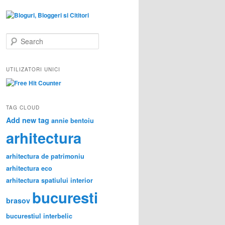
S
e
a
r
UTILIZATORI UNICI
c
h
TAG CLOUD
Add new tag
annie bentoiu
arhitectura
arhitectura de patrimoniu
arhitectura eco
arhitectura spatiului interior
bucuresti
brasov
bucurestiul interbelic