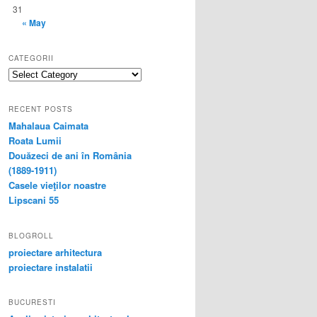
31
« May
CATEGORII
categorii
RECENT POSTS
Mahalaua Caimata
Roata Lumii
Douăzeci de ani în România
(1889-1911)
Casele vieţilor noastre
Lipscani 55
BLOGROLL
proiectare arhitectura
proiectare instalatii
BUCURESTI