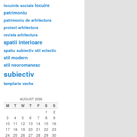
locuire
locuinte sociale
patrimoniu
patrimoniu de arhitectura
proiect arhitectura
revista arhitectura
spatii interioare
spatiu subiectiv
stil eclectic
stil modern
stil neoromanesc
subiectiv
tamplarie veche
AUGUST 2026
M
T
W
T
F
S
S
1
2
3
4
5
6
7
8
9
10
11
12
13
14
15
16
17
18
19
20
21
22
23
24
25
26
27
28
29
30