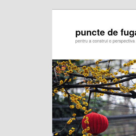
Skip
Skip
to
to
primary
secondary
puncte de fug
content
content
pentru a construi o perspectiva 