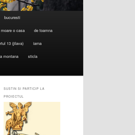
bucuresti
 moare o casa
de toamna
rtul 13 (jilava)
iarna
ia montana
sticla
SUSTIN SI PARTICIP LA
PROIECTUL