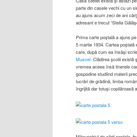
Casa Stellei există şi astăzi p
parte din casele vechi cu un si
au ajuns acum zeci de ani cărţi
adresant e trecut “Stella Gălăş
Prima carte poştală a ajuns pe
5 martie 1934. Cartea poştală 
care, după cum ea însăşi scrie
Muscel.
Clădirea şcolii există 
vremea aceea însă tinerele car
gospodine studiind materii prec
lucrări de grădină, limba română
îngrijită dar totuşi copilăroasă
Mănunchiul de cărţi poştale, fru