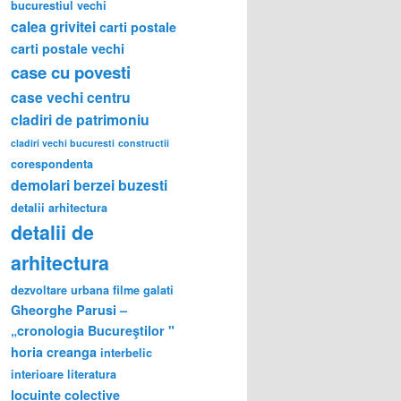
bucurestiul vechi
calea grivitei
carti postale
carti postale vechi
case cu povesti
case vechi
centru
cladiri de patrimoniu
cladiri vechi bucuresti
constructii
corespondenta
demolari berzei buzesti
detalii arhitectura
detalii de
arhitectura
dezvoltare urbana
filme
galati
Gheorghe Parusi –
„cronologia Bucureştilor "
horia creanga
interbelic
interioare
literatura
locuinte colective