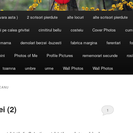
 vara asta )
2 scrisori pierdute
alte locuri
alte scrisori pierdute
 pe calea grivitei
cimitirul bellu
costeiu
Cover Photos
cum
l marna
demolari berzei -buzesti
fabrica margina
ferentari
fo
ini
Photos of Me
Profile Pictures
rememorari secunde
ros
toamna
umbre
urme
Wall Photos
Wall Photos
EANU
ei (2)
1