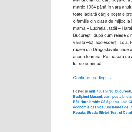
martie 1934 până în vara anului
toate laolaltă cărţile poştale pre
o familie din clasa de mijloc la
mama – Lucreţia , tatăl – Har
Bucureşti, după cum reiese dintr
vârstă –toţi adolescenţi: Lola, 
rudele din Dragoslavele unde a
acasă toamna. Pe măsură ce an
lor se schimbă.
Continue reading
→
Posted in
anii '40
,
anii 30
,
bucuresti
Budişteni Muscel
,
carti postale
,
cla
Băi
,
Haralambie Gălăşeanu
,
Lola G
economie casnică
,
Societatea de t
Regală
,
Strada Silviei
,
Teatrul Cără