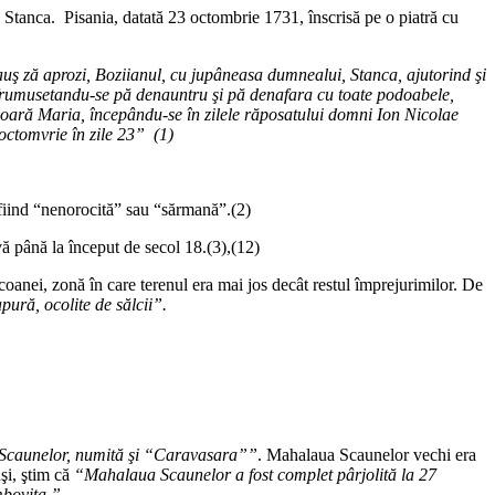
 Stanca. Pisania, datată 23 octombrie 1731, înscrisă pe o piatră cu
auş ză aprozi, Boziianul, cu jupâneasa dumnealui, Stanca, ajutorind şi
i infrumusetandu-se pă denauntru şi pă denafara cu toate podoabele,
ioară Maria, începându-se în zilele răposatului domni Ion Nicolae
octomvrie în zile 23” (1)
 fiind “nenorocită” sau “sărmană”.(2)
ă până la început de secol 18.(3),(12)
oanei, zonă în care terenul era mai jos decât restul împrejurimilor. De
apură, ocolite de sălcii”.
a Scaunelor, numită şi “Caravasara””
. Mahalaua Scaunelor vechi era
şi, ştim că
“Mahalaua Scaunelor a fost complet pârjolită la 27
mboviţa.”