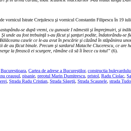
de vornicul Istrate Creţulescu şi vornicul Constantin Filipescu în 19 iul
tupându-se după vremi, cu gunoaie I nămestii şi împrejmuiri, şi inăltân
Şi unde au fost trebuinţă s-au făcut şi şanţuri podite, îndatorându-se fie
lăceanu casele ce le-au avut în pescărie şi căzând în stăpânirea unor gr
lţii de au făcut binale. Precum şi sardarul Matache Clucerescu, ce are 
erge la firească ei scurgere, rămâne că să îi înece cu totul”
(6).
,
Bucureştioara
,
Cartea de adrese a Bucureştilor
,
constructia bulevardulu
nu ceauşul
,
pisanie
,
preotul Marin Dumitrescu
,
pristol
,
Radu Ciolac
,
Sa
erei
,
Strada Radu Cristian
,
Strada Săgeţii
,
Strada Scaunele
,
strada Tudo