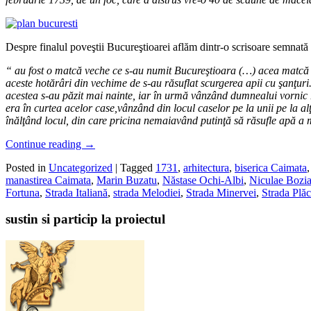
Despre finalul poveştii Bucureştioarei aflăm dintr-o scrisoare semnată 
“ au fost o matcă veche ce s-au numit Bucureştioara (…) acea matcă as
aceste hotărâri din vechime de s-au răsuflat scurgerea apii cu şanţuri. 
acestea s-au păzit mai nainte, iar în urmă vânzând dumnealui vornic Bă
era în curtea acelor case,vânzând din locul caselor pe la unii pe la a
înălţând locul, din care pricina nemaiavând putinţă să răsufle apă a m
Continue reading
→
Posted in
Uncategorized
|
Tagged
1731
,
arhitectura
,
biserica Caimata
manastirea Caimata
,
Marin Buzatu
,
Năstase Ochi-Albi
,
Niculae Bozia
Fortuna
,
Strada Italiană
,
strada Melodiei
,
Strada Minervei
,
Strada Plăc
sustin si particip la proiectul