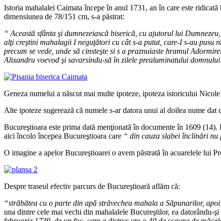
Istoria mahalalei Caimata începe în anul 1731, an în care este ridicat
dimensiunea de 78/151 cm, s-a păstrat:
“ Această sfânta şi dumnezeiască biserică, cu ajutorul lui Dumnezeu, 
alţi creştini mahalagii I neguţători cu cât s-a putut, care-I s-au pusu
precum se vede, unde să cinsteşte si s a praznuiaste hramul Adormire
Alixandru voevod şi savarsindu-să în zilele prealuminatului domnului 
Geneza numelui a născut mai multe ipoteze, ipoteza istoricului Nicole 
Alte ipoteze sugerează că numele s-ar datora unui al doilea nume dat d
Bucureştioara este prima dată menţionată în documente în 1609 (14). Baz
aici încolo începea Bucureştioara care
“ din cauza slabei înclinări nu p
O imagine a apelor Bucureştioarei o avem păstrată în acuarelele lui Pre
Despre traseul efectiv parcurs de Bucureştioară aflăm că:
“străbătea cu o parte din apă străvechea mahala a Săpunarilor, apoi
una dintre cele mai vechi din mahalalele Bucureştilor, ea datorându-şi
februarie 1739, de un foc, care a distrus vre-o 40 de scaune de măce