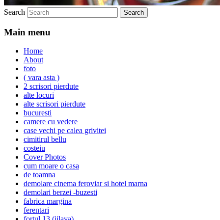
Search
Main menu
Home
About
foto
( vara asta )
2 scrisori pierdute
alte locuri
alte scrisori pierdute
bucuresti
camere cu vedere
case vechi pe calea grivitei
cimitirul bellu
costeiu
Cover Photos
cum moare o casa
de toamna
demolare cinema feroviar si hotel marna
demolari berzei -buzesti
fabrica margina
ferentari
fortul 13 (jilava)