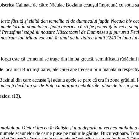
ă biserica Caimata de către Niculae Bozianu ceauşul împreună cu soţia sa
iaste făcută şi zidită den temeliia ei de dumnealui jupân Necula biv ce
 numele loru în pomelnicu sfintei biserici, că să fie pomeniţi în veci; ş
i Preasfintei stăpânii noastre Născătoarei de Dumnezeu şi pururea Fec
nostrum Ion Mihai voevod, în anul de la zidirea lumii 7240 în luna lui 
Iorga este că termenul se trage din limba greacă, semnificaţia rădăcinii
e localnici Bucureştioarei, ale cărei ape treceau prin mahalaua respectiv
inul din care aceasta îşi aduna apele se pare că era în zona grădinii Ic
utea fi decât un şir de Bălţi cu margini nehotărâte, pline de trestii şi p
ziosi (13).
 mahalaua Oţetari trecea în Batişte şi mai departe în vechea mahala 
 numele scaunelor de carne puse pe malurile gârliţei Bucureştioara. Totu
lari şi în urmă căruia, toate scaunele măcelarilor s-au mutat lângă Dâ