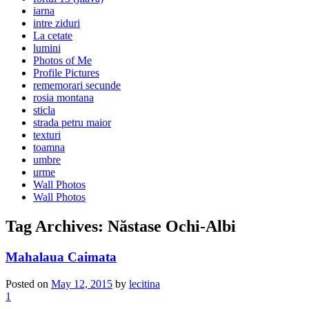
iarna
intre ziduri
La cetate
lumini
Photos of Me
Profile Pictures
rememorari secunde
rosia montana
sticla
strada petru maior
texturi
toamna
umbre
urme
Wall Photos
Wall Photos
Tag Archives:
Năstase Ochi-Albi
Mahalaua Caimata
Posted on
May 12, 2015
by
lecitina
1