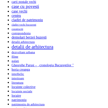
carti postale vechi
case cu povesti
case vechi
centru
cladiri de patrimoniu
cladiri vechi bucuresti
constructii
corespondenta
demolari berzei buzesti
detalii arhitectura
detalii de arhitectura
dezvoltare urbana
filme
galati
Gheorghe Parusi – „cronologia Bucureştilor "
horia creanga
interbelic
interioare
literatura
locuinte colective
locuinte sociale
locuire
patrimoniu
patrimoniu de arhitectura