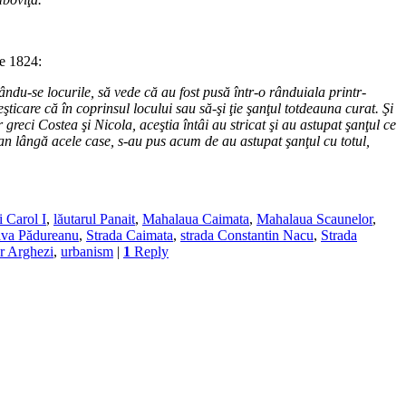
ie 1824:
du-se locurile, să vede că au fost pusă într-o rânduiala printr-
şticare că în coprinsul locului sau să-şi ţie şanţul totdeauna curat. Şi
eci Costea şi Nicola, aceştia întâi au stricat şi au astupat şanţul ce
han lângă acele case, s-au pus acum de au astupat şanţul cu totul,
i Carol I
,
lăutarul Panait
,
Mahalaua Caimata
,
Mahalaua Scaunelor
,
va Pădureanu
,
Strada Caimata
,
strada Constantin Nacu
,
Strada
r Arghezi
,
urbanism
|
1
Reply