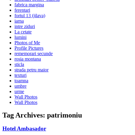
fabrica margina
ferentari
fortul 13 (jilava)
iarna
intre ziduri
La cetate
lumini
Photos of Me
Profile Pictures
rememorari secunde
rosia montana
sticla
strada petru maior
texturi
toamna
umbre
urme
Wall Photos
Wall Photos
Tag Archives:
patrimoniu
Hotel Ambasador