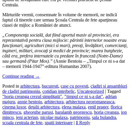
Centrala.
Mărturiile vremii, consemnate în volume de memorii, ne indică
faptul că tinerele care urmau Şcoala Centrala de fete aparţineau
clasei de mijloc a României de atunci.
„Componen
ţ
a socială, dat fiind aportul masiv al provinciei, era
reprezentativă pentru clasa mijlocie: părintii internelor noastre erau
func
ţ
ionari, agricultori (mici si mari), preo
ţ
i, învă
ţ
ători, comercian
ţ
i,
ingineri, militari, avoca
ţ
i
ş
i medici de provincie; marea burghezie,
c
â
tă era, prefera internatele cu predare în franceză (Notre-Dame)
sau germană (Pitar Mos).”
(Annie Bentoiu – „Timpul ce ni s-a dat
– memorii 1944-1947”-editura Humanitas 2007).
Continue reading
→
Posted in
arhitectura
,
bucuresti
,
case cu povesti
,
cladiri si ansambluri
de cladiri patrimoniu
,
cotidian interbelic
,
Uncategorized
|
Tagged
"horia creanga crezul simplitatii"
,
"timpul ce ni s-a dat"
,
adrian
majuru
,
annie bentoiu
,
arhitectura
,
arhitectura neoromaneasca
,
cinema luxor
,
detalii arhitectura
,
elena malaxa
,
emil prager
,
florica
dimitrescu
,
gheorghe parusi
,
haralamb georgescu
,
horia creanga
,
ion
mincu
,
jeni acterian
,
nicolae malaxa
,
patrimoniu
,
sala bulandra
,
scoala centrala de fete
,
spatii interioare
|
1
Reply