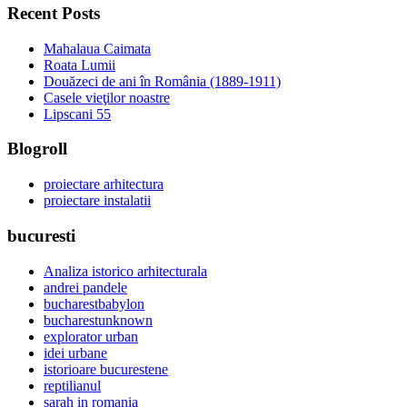
Recent Posts
Mahalaua Caimata
Roata Lumii
Douăzeci de ani în România (1889-1911)
Casele vieţilor noastre
Lipscani 55
Blogroll
proiectare arhitectura
proiectare instalatii
bucuresti
Analiza istorico arhitecturala
andrei pandele
bucharestbabylon
bucharestunknown
explorator urban
idei urbane
istorioare bucurestene
reptilianul
sarah in romania