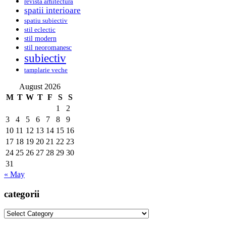
revista arhitectura
spatii interioare
spatiu subiectiv
stil eclectic
stil modern
stil neoromanesc
subiectiv
tamplarie veche
August 2026
M
T
W
T
F
S
S
1
2
3
4
5
6
7
8
9
10
11
12
13
14
15
16
17
18
19
20
21
22
23
24
25
26
27
28
29
30
31
« May
categorii
categorii