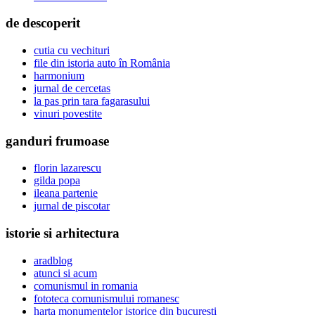
de descoperit
cutia cu vechituri
file din istoria auto în România
harmonium
jurnal de cercetas
la pas prin tara fagarasului
vinuri povestite
ganduri frumoase
florin lazarescu
gilda popa
ileana partenie
jurnal de piscotar
istorie si arhitectura
aradblog
atunci si acum
comunismul in romania
fototeca comunismului romanesc
harta monumentelor istorice din bucuresti