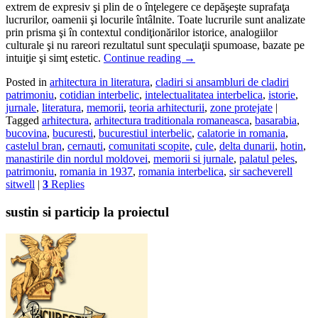
extrem de expresiv şi plin de o înţelegere ce depăşeşte suprafaţa
lucrurilor, oamenii şi locurile întâlnite. Toate lucrurile sunt analizate
prin prisma şi în contextul condiţionărilor istorice, analogiilor
culturale şi nu rareori rezultatul sunt speculaţii spumoase, bazate pe
intuiţie şi simţ estetic.
Continue reading
→
Posted in
arhitectura in literatura
,
cladiri si ansambluri de cladiri
patrimoniu
,
cotidian interbelic
,
intelectualitatea interbelica
,
istorie
,
jurnale
,
literatura
,
memorii
,
teoria arhitecturii
,
zone protejate
|
Tagged
arhitectura
,
arhitectura traditionala romaneasca
,
basarabia
,
bucovina
,
bucuresti
,
bucurestiul interbelic
,
calatorie in romania
,
castelul bran
,
cernauti
,
comunitati scopite
,
cule
,
delta dunarii
,
hotin
,
manastirile din nordul moldovei
,
memorii si jurnale
,
palatul peles
,
patrimoniu
,
romania in 1937
,
romania interbelica
,
sir sacheverell
sitwell
|
3
Replies
sustin si particip la proiectul