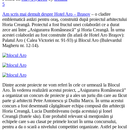
5
Am scris mai demult despre Hotel Aro – Braşov
– o cladire
emblematică astăzi pentru oraş, construită după proiectul arhitectului
Horia Creangă. Proiectul a fost fructul unei colaborări ce a durat
zece ani între „Asigurarea Românească” şi Horia Creangă. În urma
acestei colaborări au fost construite (în afară de Hotel Aro Braşov):
Palatul Aro ( Calea Victoriei nr. 91-93) şi Blocul Aro (Bulevardul
Magheru nr. 12-14).
Dintre aceste proiecte ne vom referi în cele ce urmează la Blocul
Aro. În vederea realizării acestui proiect, „Asigurarea Românească”
a organizat un concurs de proiecte şi a ales un juriu din care au făcut
parte şi arhitectii Petre Antonescu şi Duiliu Marcu. În urma acestui
concurs a fost desemnată câştigătoare echipa compusă din arhitecţii
Horia Creangă, Lucia Dumbrăveanu (soţia acestuia) şi Ionel
Creangă (fratele său). Este probabil relevant să menţionăm şi
echipele care s-au clasat pe primele locuri în urma concursului,
pentru a da o scară a nivelului competitiei organizate. Astfel pe locul