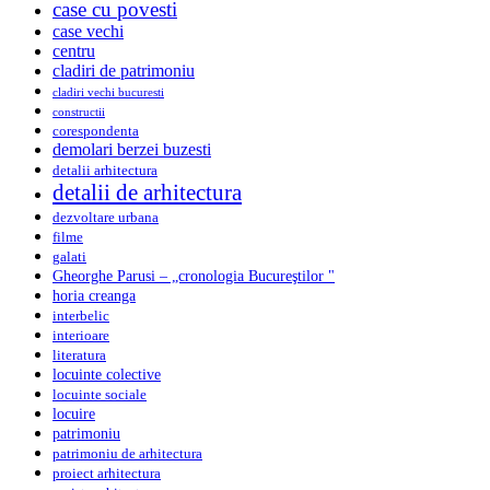
case cu povesti
case vechi
centru
cladiri de patrimoniu
cladiri vechi bucuresti
constructii
corespondenta
demolari berzei buzesti
detalii arhitectura
detalii de arhitectura
dezvoltare urbana
filme
galati
Gheorghe Parusi – „cronologia Bucureştilor "
horia creanga
interbelic
interioare
literatura
locuinte colective
locuinte sociale
locuire
patrimoniu
patrimoniu de arhitectura
proiect arhitectura