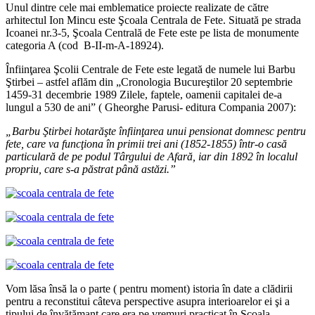
Unul dintre cele mai emblematice proiecte realizate de către
arhitectul Ion Mincu este Şcoala Centrala de Fete. Situată pe strada
Icoanei nr.3-5, Şcoala Centrală de Fete este pe lista de monumente
categoria A (cod B-II-m-A-18924).
Înfiinţarea Şcolii Centrale de Fete este legată de numele lui Barbu
Ştirbei – astfel aflăm din „Cronologia Bucureştilor 20 septembrie
1459-31 decembrie 1989 Zilele, faptele, oamenii capitalei de-a
lungul a 530 de ani” ( Gheorghe Parusi- editura Compania 2007):
„Barbu
Ş
tirbei hotar
ăş
te
î
nfiin
ţ
area unui pensionat domnesc pentru
fete, care va func
ţ
iona
î
n primii trei ani (1852-1855)
î
ntr-o cas
ă
particular
ă
de pe podul T
â
rgului de Afar
ă
, iar din 1892
î
n localul
propriu, care s-a p
ă
strat p
â
n
ă
ast
ă
zi.”
Vom lăsa însă la o parte ( pentru moment) istoria în date a clădirii
pentru a reconstitui câteva perspective asupra interioarelor ei şi a
tipului de învăţămant care era pe vremuri practicat în Şcoala