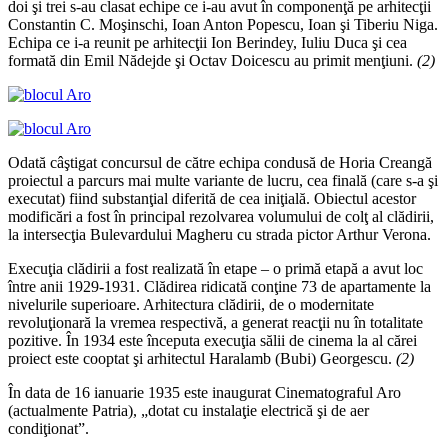
doi şi trei s-au clasat echipe ce i-au avut în componenţă pe arhitecţii
Constantin C. Moşinschi, Ioan Anton Popescu, Ioan şi Tiberiu Niga.
Echipa ce i-a reunit pe arhitecţii Ion Berindey, Iuliu Duca şi cea
formată din Emil Nădejde şi Octav Doicescu au primit menţiuni.
(2)
Odată câştigat concursul de către echipa condusă de Horia Creangă
proiectul a parcurs mai multe variante de lucru, cea finală (care s-a şi
executat) fiind substanţial diferită de cea iniţială. Obiectul acestor
modificări a fost în principal rezolvarea volumului de colţ al clădirii,
la intersecţia Bulevardului Magheru cu strada pictor Arthur Verona.
Execuţia clădirii a fost realizată în etape – o primă etapă a avut loc
între anii 1929-1931. Clădirea ridicată conţine 73 de apartamente la
nivelurile superioare. Arhitectura clădirii, de o modernitate
revoluţionară la vremea respectivă, a generat reacţii nu în totalitate
pozitive. În 1934 este începuta execuţia sălii de cinema la al cărei
proiect este cooptat şi arhitectul Haralamb (Bubi) Georgescu.
(2)
În data de 16 ianuarie 1935 este inaugurat Cinematograful Aro
(actualmente Patria), „dotat cu instalaţie electrică şi de aer
condiţionat”.