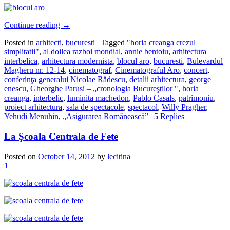
Continue reading
→
Posted in
arhitecti
,
bucuresti
|
Tagged
"horia creanga crezul
simplitatii"
,
al doilea razboi mondial
,
annie bentoiu
,
arhitectura
interbelica
,
arhitectura modernista
,
blocul aro
,
bucuresti
,
Bulevardul
Magheru nr. 12-14
,
cinematograf
,
Cinematograful Aro
,
concert
,
conferinţa generalui Nicolae Rădescu
,
detalii arhitectura
,
george
enescu
,
Gheorghe Parusi – „cronologia Bucureştilor "
,
horia
creanga
,
interbelic
,
luminita machedon
,
Pablo Casals
,
patrimoniu
,
proiect arhitectura
,
sala de spectacole
,
spectacol
,
Willy Pragher
,
Yehudi Menuhin
,
„Asigurarea Românească”
|
5
Replies
La Şcoala Centrala de Fete
Posted on
October 14, 2012
by
lecitina
1