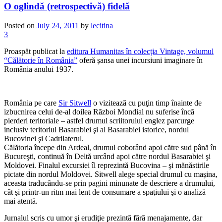
O oglindă (retrospectivă) fidelă
Posted on
July 24, 2011
by
lecitina
3
Proaspăt publicat la
editura Humanitas în colecţia Vintage, volumul
“Călătorie în România”
oferă şansa unei incursiuni imaginare în
România anului 1937.
România pe care
Sir Sitwell
o vizitează cu puţin timp înainte de
izbucnirea celui de-al doilea Război Mondial nu suferise încă
pierderi teritoriale – astfel drumul scriitorului englez parcurge
inclusiv teritoriul Basarabiei şi al Basarabiei istorice, nordul
Bucovinei şi Cadrilaterul.
Călătoria începe din Ardeal, drumul coborând apoi către sud până în
Bucureşti, continuă în Deltă urcând apoi către nordul Basarabiei şi
Moldovei. Finalul excursiei îl reprezintă Bucovina – şi mănăstirile
pictate din nordul Moldovei. Sitwell alege special drumul cu maşina,
aceasta traducându-se prin pagini minunate de descriere a drumului,
cât şi printr-un ritm mai lent de consumare a spaţiului şi o analiză
mai atentă.
Jurnalul scris cu umor şi erudiţie prezintă fără menajamente, dar