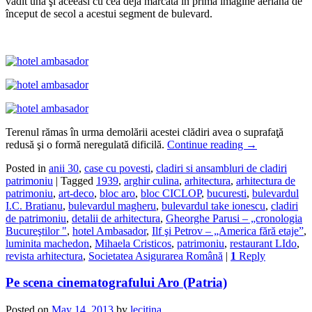
vădit una şi aceeasi cu cea deja marcată în prima imagine aeriană de
început de secol a acestui segment de bulevard.
Terenul rămas în urma demolării acestei clădiri avea o suprafaţă
redusă şi o formă neregulată dificilă.
Continue reading
→
Posted in
anii 30
,
case cu povesti
,
cladiri si ansambluri de cladiri
patrimoniu
|
Tagged
1939
,
arghir culina
,
arhitectura
,
arhitectura de
patrimoniu
,
art-deco
,
bloc aro
,
bloc CICLOP
,
bucuresti
,
bulevardul
I.C. Bratianu
,
bulevardul magheru
,
bulevardul take ionescu
,
cladiri
de patrimoniu
,
detalii de arhitectura
,
Gheorghe Parusi – „cronologia
Bucureştilor "
,
hotel Ambasador
,
Ilf şi Petrov – „America fără etaje”
,
luminita machedon
,
Mihaela Cristicos
,
patrimoniu
,
restaurant LIdo
,
revista arhitectura
,
Societatea Asigurarea Română
|
1
Reply
Pe scena cinematografului Aro (Patria)
Posted on
May 14, 2013
by
lecitina