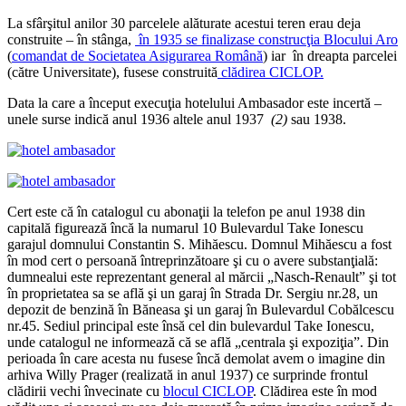
La sfârşitul anilor 30 parcelele alăturate acestui teren erau deja
construite – în stânga,
în 1935 se finalizase construcţia Blocului Aro
(
comandat de Societatea Asigurarea Română
) iar în dreapta parcelei
(către Universitate), fusese construită
clădirea CICLOP.
Data la care a început execuţia hotelului Ambasador este incertă –
unele surse indică anul 1936 altele anul 1937
(2)
sau 1938.
Cert este că în catalogul cu abonaţii la telefon pe anul 1938 din
capitală figurează încă la numarul 10 Bulevardul Take Ionescu
garajul domnului Constantin S. Mihăescu. Domnul Mihăescu a fost
în mod cert o persoană întreprinzătoare şi cu o avere substanţială:
dumnealui este reprezentant general al mărcii „Nasch-Renault” şi tot
în proprietatea sa se află şi un garaj în Strada Dr. Sergiu nr.28, un
depozit de benzină în Băneasa şi un garaj în Bulevardul Cobălcescu
nr.45. Sediul principal este însă cel din bulevardul Take Ionescu,
unde catalogul ne informează că se află „centrala şi expoziţia”. Din
perioada în care acesta nu fusese încă demolat avem o imagine din
arhiva Willy Prager (realizată in anul 1937) ce surprinde frontul
clădirii vechi învecinate cu
blocul CICLOP
. Clădirea este în mod