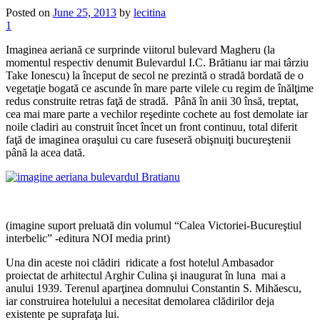
Posted on
June 25, 2013
by
lecitina
1
Imaginea aeriană ce surprinde viitorul bulevard Magheru (la
momentul respectiv denumit Bulevardul I.C. Brătianu iar mai târziu
Take Ionescu) la început de secol ne prezintă o stradă bordată de o
vegetaţie bogată ce ascunde în mare parte vilele cu regim de înălţime
redus construite retras faţă de stradă. Până în anii 30 însă, treptat,
cea mai mare parte a vechilor reşedinte cochete au fost demolate iar
noile cladiri au construit încet încet un front continuu, total diferit
faţă de imaginea oraşului cu care fuseseră obişnuiţi bucureştenii
până la acea dată.
(imagine suport preluată din volumul “Calea Victoriei-Bucureştiul
interbelic” -editura NOI media print)
Una din aceste noi clădiri ridicate a fost hotelul Ambasador
proiectat de arhitectul Arghir Culina şi inaugurat în luna mai a
anului 1939. Terenul aparţinea domnului Constantin S. Mihăescu,
iar construirea hotelului a necesitat demolarea clădirilor deja
existente pe suprafaţa lui.