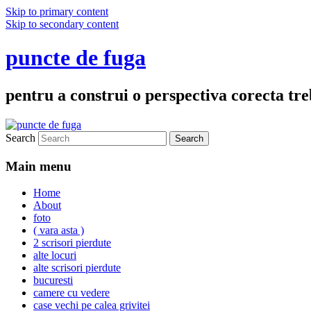
Skip to primary content
Skip to secondary content
puncte de fuga
pentru a construi o perspectiva corecta treb
Search
Main menu
Home
About
foto
( vara asta )
2 scrisori pierdute
alte locuri
alte scrisori pierdute
bucuresti
camere cu vedere
case vechi pe calea grivitei