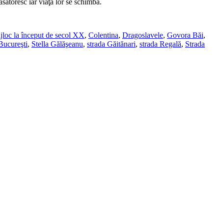
sătoresc iar viaţă lor se schimbă.
ijloc la început de secol XX
,
Colentina
,
Dragoslavele
,
Govora Băi
,
Bucureşti
,
Stella Gălăşeanu
,
strada Găitănari
,
strada Regală
,
Strada