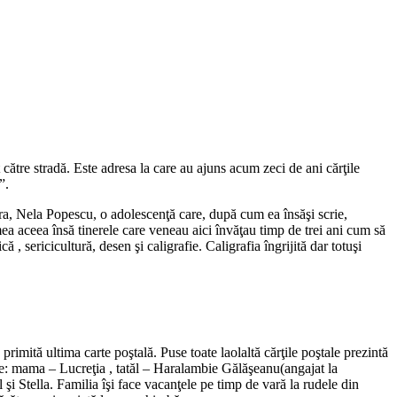
 către stradă. Este adresa la care au ajuns acum zeci de ani cărţile
”.
ara, Nela Popescu, o adolescenţă care, după cum ea însăşi scrie,
mea aceea însă tinerele care veneau aici învăţau timp de trei ani cum să
 sericicultură, desen şi caligrafie. Caligrafia îngrijită dar totuşi
rimită ultima carte poştală. Puse toate laolaltă cărţile poştale prezintă
tele: mama – Lucreţia , tatăl – Haralambie Gălăşeanu(angajat la
 şi Stella. Familia îşi face vacanţele pe timp de vară la rudele din