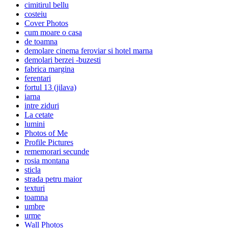
cimitirul bellu
costeiu
Cover Photos
cum moare o casa
de toamna
demolare cinema feroviar si hotel marna
demolari berzei -buzesti
fabrica margina
ferentari
fortul 13 (jilava)
iarna
intre ziduri
La cetate
lumini
Photos of Me
Profile Pictures
rememorari secunde
rosia montana
sticla
strada petru maior
texturi
toamna
umbre
urme
Wall Photos