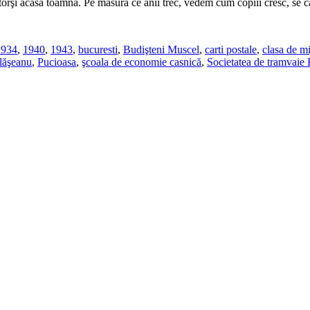
orşi acasă toamna. Pe măsură ce anii trec, vedem cum copiii cresc, se că
1934
,
1940
,
1943
,
bucuresti
,
Budişteni Muscel
,
carti postale
,
clasa de m
lăşeanu
,
Pucioasa
,
şcoala de economie casnică
,
Societatea de tramvaie 