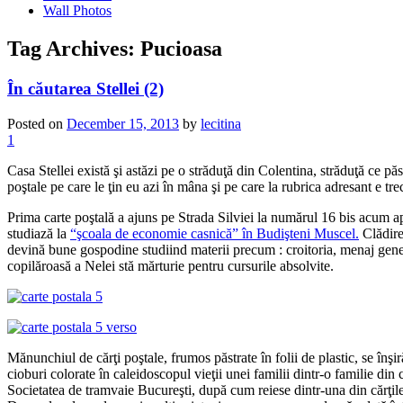
Wall Photos
Tag Archives:
Pucioasa
În căutarea Stellei (2)
Posted on
December 15, 2013
by
lecitina
1
Casa Stellei există şi astăzi pe o străduţă din Colentina, străduţă ce pă
poştale pe care le ţin eu azi în mâna şi pe care la rubrica adresant e tr
Prima carte poştală a ajuns pe Strada Silviei la numărul 16 bis acum a
studiază la
“şcoala de economie casnică” în Budişteni Muscel.
Clădirea
devină bune gospodine studiind materii precum : croitoria, menaj general
copilăroasă a Nelei stă mărturie pentru cursurile absolvite.
Mănunchiul de cărţi poştale, frumos păstrate în folii de plastic, se înşi
cioburi colorate în caleidoscopul vieţii unei familii dintr-o familie d
Societatea de tramvaie Bucureşti, după cum reiese dintr-una din cărţile p