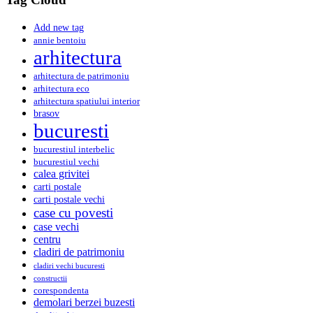
Add new tag
annie bentoiu
arhitectura
arhitectura de patrimoniu
arhitectura eco
arhitectura spatiului interior
brasov
bucuresti
bucurestiul interbelic
bucurestiul vechi
calea grivitei
carti postale
carti postale vechi
case cu povesti
case vechi
centru
cladiri de patrimoniu
cladiri vechi bucuresti
constructii
corespondenta
demolari berzei buzesti