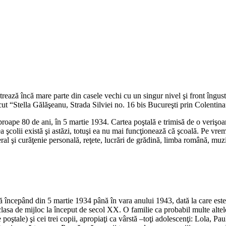
strează încă mare parte din casele vechi cu un singur nivel şi front îngust
ecut “Stella Gălăşeanu, Strada Silviei no. 16 bis Bucureşti prin Colentina
proape 80 de ani, în 5 martie 1934. Cartea poştală e trimisă de o verişo
 şcolii există şi astăzi, totuşi ea nu mai funcţionează că şcoală. Pe vre
 şi curăţenie personală, reţete, lucrări de grădină, limba română, muzică ,
ră începând din 5 martie 1934 până în vara anului 1943, dată la care este p
in clasa de mijloc la început de secol XX. O familie ca probabil multe al
oştale) şi cei trei copii, apropiaţi ca vârstă –toţi adolescenţi: Lola, Paul