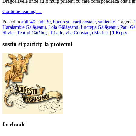
Dragoslavele unde au şi mulţi prieteni cu care corespondează odată înt
Continue reading
→
Posted in
anii '40
,
anii 30
,
bucuresti
,
carti postale
,
subiectiv
|
Tagged
Haralambie Gălăşeanu
,
Lola Gălăşeanu
,
Lucreţia Gălăşeanu
,
Paul Gă
Silviei
,
Teatrul Cărăbuş
,
Trivale
,
vila Constanţa Marieta
|
1
Reply
sustin si particip la proiectul
facebook