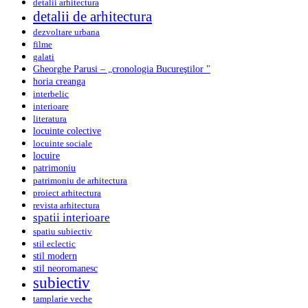
detalii arhitectura
detalii de arhitectura
dezvoltare urbana
filme
galati
Gheorghe Parusi – „cronologia Bucureştilor "
horia creanga
interbelic
interioare
literatura
locuinte colective
locuinte sociale
locuire
patrimoniu
patrimoniu de arhitectura
proiect arhitectura
revista arhitectura
spatii interioare
spatiu subiectiv
stil eclectic
stil modern
stil neoromanesc
subiectiv
tamplarie veche