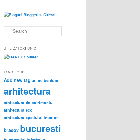
S
e
a
r
UTILIZATORI UNICI
c
h
TAG CLOUD
Add new tag
annie bentoiu
arhitectura
arhitectura de patrimoniu
arhitectura eco
arhitectura spatiului interior
bucuresti
brasov
bucurestiul interbelic