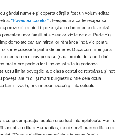
 cu gândul numele şi coperta cărţii a fost un volum editat
etria:
“Povestea caselor”
. Respectiva carte reuşea să
ecupereze din amintiri, poze şi alte documente de arhivă –
r) povestea unor familii şi a caselor zidite de ele. Parte din
 timp demolate dar amintirea lor rămânea încă vie pentru
liilor ce le puseseră piatra de temelie. După cum menţiona
le se centrau exclusiv pe case (sau imobile de raport dar
a mai mare parte a lor fiind construite în perioada
t lucru limita poveştile la o clasa destul de restrânsa şi net
rau poveşti ale micii şi marii burghezii dintre cele două
u familii vechi, mici întreprinzători şi intelectuali.
i sus şi comparaţia făcută nu au fost întâmplătoare. Pentru
ăt lansat la editura Humanitas, se observă marea diferenţa
mului. “Casele vieţilor noastre” da o imagine (mai )