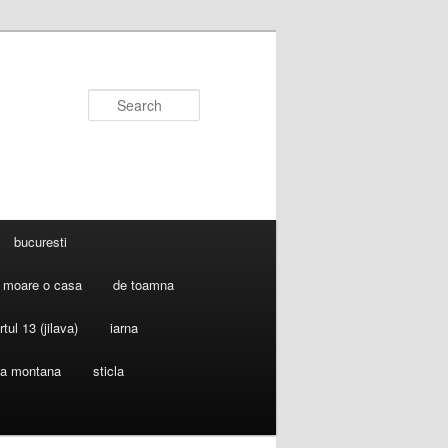
Search
bucuresti
 moare o casa
de toamna
rtul 13 (jilava)
iarna
ia montana
sticla