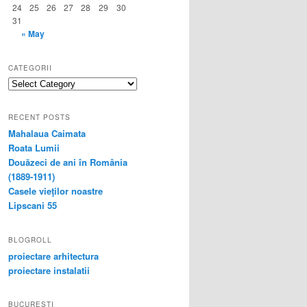
24
25
26
27
28
29
30
31
« May
CATEGORII
categorii
RECENT POSTS
Mahalaua Caimata
Roata Lumii
Douăzeci de ani în România
(1889-1911)
Casele vieţilor noastre
Lipscani 55
BLOGROLL
proiectare arhitectura
proiectare instalatii
BUCURESTI