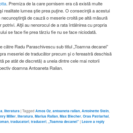
tta
. Premiza de la care pornisem era că există multe
i realitate lumea ştie prea puţine. O consecinţă a acestui
 în necunoştinţă de cauză o meserie croită pe altă măsură
r potrivi. Alţii au nenorocul de a rata întâlnirea cu propria
lui se face fie prea târziu fie nu se face niciodată.
de către Radu Paraschivescu sub titlul „Toamna decanei”
upra meseriei de traducător precum şi o fereastră deschisă
tă pe atât de discretă) a uneia dintre cele mai notorii
pectiv doamna Antoaneta Ralian.
ca
,
literatura
|
Tagged
Amos Oz
,
antoaneta ralian
,
Antoinette Stein
,
nry Miller
,
literatura
,
Marius Ralian
,
Max Blecher
,
Oras Patriarhal
,
oman
,
traducatori
,
traduceri
,
„Toamna decanei”
|
Leave a reply