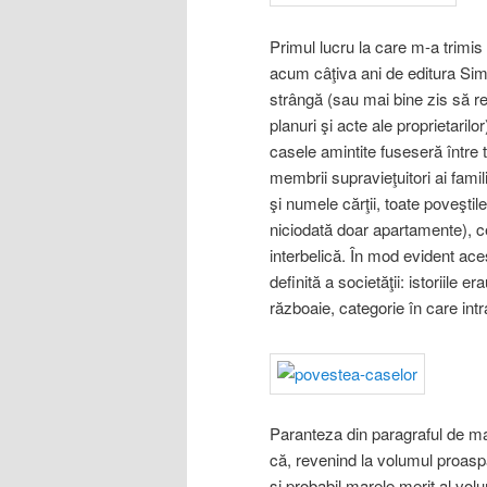
Primul lucru la care m-a trimis
acum câţiva ani de editura Sim
strângă (sau mai bine zis să r
planuri şi acte ale proprietarilo
casele amintite fuseseră între
membrii supravieţuitori ai fami
şi numele cărţii, toate poveşti
niciodată doar apartamente), ce
interbelică. În mod evident aces
definită a societăţii: istoriile e
războaie, categorie în care intra
Paranteza din paragraful de ma
că, revenind la volumul proasp
şi probabil marele merit al volu