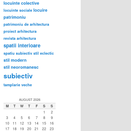
locuinte colective
locuire
locuinte sociale
patrimoniu
patrimoniu de arhitectura
proiect arhitectura
revista arhitectura
spatii interioare
spatiu subiectiv
stil eclectic
stil modern
stil neoromanesc
subiectiv
tamplarie veche
AUGUST 2026
M
T
W
T
F
S
S
1
2
3
4
5
6
7
8
9
10
11
12
13
14
15
16
17
18
19
20
21
22
23