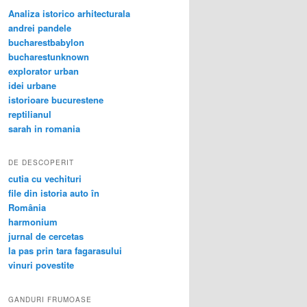
Analiza istorico arhitecturala
andrei pandele
bucharestbabylon
bucharestunknown
explorator urban
idei urbane
istorioare bucurestene
reptilianul
sarah in romania
DE DESCOPERIT
cutia cu vechituri
file din istoria auto în
România
harmonium
jurnal de cercetas
la pas prin tara fagarasului
vinuri povestite
GANDURI FRUMOASE