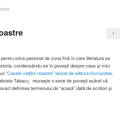
ESCU
noastre
1
t pentru orice pasionat de zona fină în care literatura se
 istoria, condensându-se în poveşti despre case şi mici
mul
“Casele vieţilor noastre” lansat de editura Humanitas
.
 Gabriela Tabacu, reuneşte o serie de poveşti având că
act definirea termenului de “acasă” dată de scriitori şi