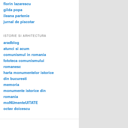
florin lazarescu
gilda popa
ileana partenie
jurnal de piscotar
ISTORIE SI ARHITECTURA
aradblog
atunci si acum
comunismul in romania
fototeca comunismului
romanesc
harta monumentelor istorice
din bucuresti
memoria
monumente istorice din
romania
moNUmenteUITATE
octav doicescu