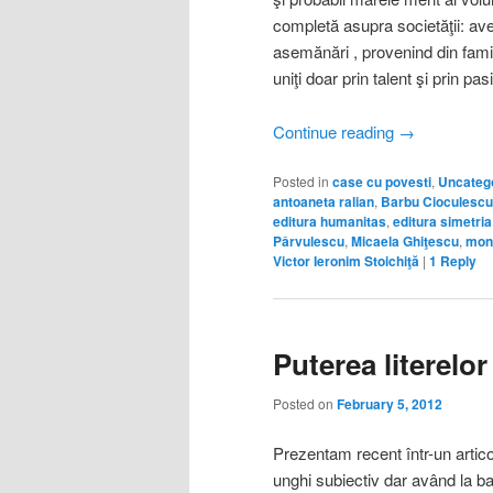
completă asupra societăţii: ave
asemănări , provenind din familii
uniţi doar prin talent şi prin pa
Continue reading
→
Posted in
case cu povesti
,
Uncateg
antoaneta ralian
,
Barbu Cioculescu
editura humanitas
,
editura simetria
Pârvulescu
,
Micaela Ghiţescu
,
moni
Victor Ieronim Stoichiţă
|
1
Reply
Puterea literelo
Posted on
February 5, 2012
Prezentam recent într-un artico
unghi subiectiv dar având la ba