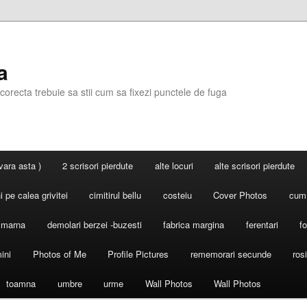
a
corecta trebuie sa stii cum sa fixezi punctele de fuga
 vara asta )
2 scrisori pierdute
alte locuri
alte scrisori pierdute
 pe calea grivitei
cimitirul bellu
costeiu
Cover Photos
cum
l marna
demolari berzei -buzesti
fabrica margina
ferentari
fo
ini
Photos of Me
Profile Pictures
rememorari secunde
ros
toamna
umbre
urme
Wall Photos
Wall Photos