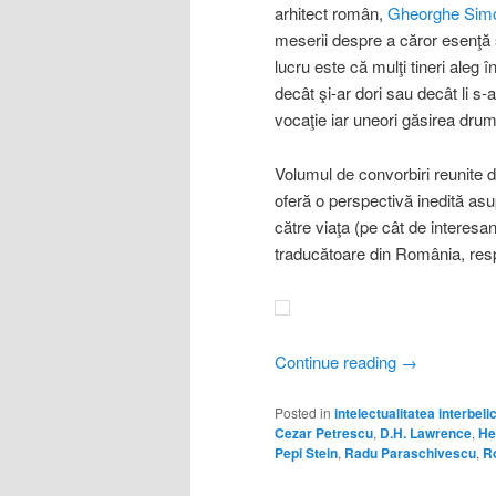
arhitect român,
Gheorghe Simo
meserii despre a căror esenţă ş
lucru este că mulţi tineri aleg
decât şi-ar dori sau decât li s-a
vocaţie iar uneori găsirea drumu
Volumul de convorbiri reunite 
oferă o perspectivă inedită as
către viaţa (pe cât de interesan
traducătoare din România, res
Continue reading
→
Posted in
intelectualitatea interbeli
Cezar Petrescu
,
D.H. Lawrence
,
He
Pepi Stein
,
Radu Paraschivescu
,
R