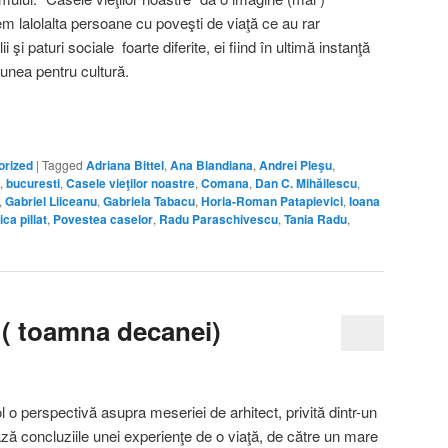
m lalolalta persoane cu poveşti de viaţă ce au rar
 şi paturi sociale foarte diferite, ei fiind în ultimă instanţă
siunea pentru cultură.
orized
|
Tagged
Adriana Bittel
,
Ana Blandiana
,
Andrei Pleşu
,
,
bucuresti
,
Casele vieţilor noastre
,
Comana
,
Dan C. Mihăilescu
,
,
Gabriel Liiceanu
,
Gabriela Tabacu
,
Horia-Roman Patapievici
,
Ioana
ca pillat
,
Povestea caselor
,
Radu Paraschivescu
,
Tania Radu
,
r ( toamna decanei)
l o perspectivă asupra meseriei de arhitect, privită dintr-un
ză concluziile unei experienţe de o viaţă, de către un mare