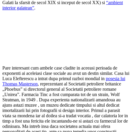
Galati la sfarsit de secol XIX si inceput de secol XX) si
“ambient
interior galatean”
.
Pare interesant cum ambele case cladite in aceeasi perioada de
exponenti ai aceleiasi clase sociale au avut un destin similar. Casa lui
Luca Elefterescu a intrat dupa primul razboi mondial in
posesia lui
Thomas Masterson
, reprezentant al Societatii petroliere britanice
„Phoebus” si directorul general al Societatii petroliere romane
„Unirea”. Farmacia Tinc a fost cumparata tot de un strain, Wolf
Stratman, in 1949 . Dupa experienta nationalizarii amandoua au
ajuns astazi muzee , un muzeu dedicate timpului si altul dedicat
imortalizarii lui prin fotografii si design interior. Primul a parasit
viata sa mondena iar al doilea si-a tradat vocatia , dar calatoria lor in
timp a fost una fericita ele incantandu-ne si astazi cu farmecul lor de
odinioara. Ma intreb insa daca societatea actuala mai ofera
personalitati de acest tip, apte sa puna temelia unor constructii