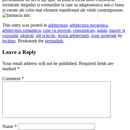
rezistente timpului si vremurilor si care sa adaposteasca intr-o buna
zi esente ale celor mai efemere manifestari ale vietii contemporane.
This entry was posted in
arhitectura
,
arhitectura neogotica
,
arhitectura romantica
,
case cu povesti
,
ceasornicari
,
galati
,
muzee si
expozitii
,
ploiesti
,
stil eclectic
,
teoria arhitecturii
,
zone protejate
by
lecitina
. Bookmark the
permalink
.
Leave a Reply
Your email address will not be published.
Required fields are
marked
*
Comment
*
Name
*