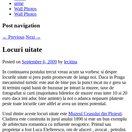
urme
Wall Photos
Wall Photos
Post navigation
←
Previous
Next
→
Locuri uitate
Posted on
September 6, 2009
by
lecitina
In continuarea postului trecut vreau acum sa vorbesc si despre
locurile uitate si prea putin promovate de langa noi. Daca in Praga
mecanismul turistic este atat de bine pus la punct incat nu e greu sa
iti termini rapid banii de buzunar pe intrari la muzee, taxe de
fotografiat si carti (majoritatea biletelor de muzee erau intre 10 si 20
euro daca imi aduc bine aminte) la noi o adanca nepasare pluteste
peste toate locurile care altfel ar avea un imens potential.
Unul dintre aceste locuri uitate este
Muzeul Ceasului din Ploiesti
.
Cladirea este construita in jurul anului 1890 si este un bun exemplu
de arhitectura romantica cu influente neogotice. Primul sau
proprietar a fost Luca Elefterescu, om de afaceri , avocat , petrolist.