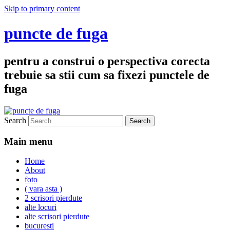
Skip to primary content
puncte de fuga
pentru a construi o perspectiva corecta
trebuie sa stii cum sa fixezi punctele de
fuga
Search
Main menu
Home
About
foto
( vara asta )
2 scrisori pierdute
alte locuri
alte scrisori pierdute
bucuresti