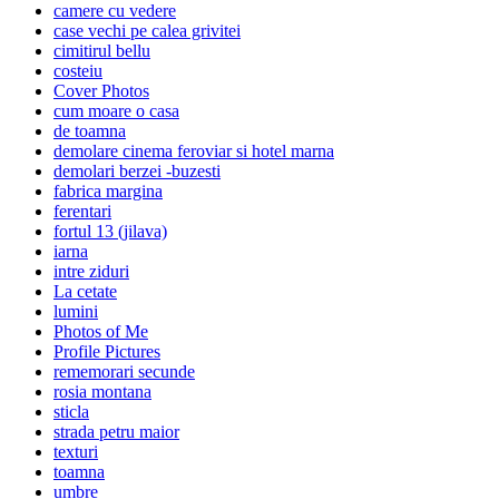
camere cu vedere
case vechi pe calea grivitei
cimitirul bellu
costeiu
Cover Photos
cum moare o casa
de toamna
demolare cinema feroviar si hotel marna
demolari berzei -buzesti
fabrica margina
ferentari
fortul 13 (jilava)
iarna
intre ziduri
La cetate
lumini
Photos of Me
Profile Pictures
rememorari secunde
rosia montana
sticla
strada petru maior
texturi
toamna
umbre