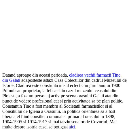
Datand aproape din aceasi perioada,
cladirea vechii farmacii Tinc
din Galati
adaposteste astazi Casa Colectiilor din cadrul Muzeului de
Istorie. Cladirea este construita in stil eclectic in jurul anului 1900.
Primul sau proprietar, la fel ca si in cazul muzeului ceasului din
Ploiesti, a fost un personaj activ pe scena orasului Galati atat din
punct de vedere profesional cat si prin activitatea sa pe plan politic.
Constantin Tinc a fost membru al Societatii farmacistilor si al
Consiliului de Igiena a Orasului. In politica orientarea sa a fost
liberala el fiind consilier comunal si primar al orasului in 1898,
1904-1905 si 1914-1917 si mai tarziu senator de Covurlui. Mai
multe despre isotria casei se pot gasi
aici
.