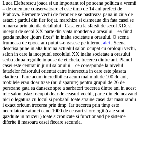
Luca Elefterescu joaca si un important rol pe scena politica a vremii
– de orientare conservatoare el este timp de 14 ani prefect de
Prahova. Elemente vechi de feronerie se pastreaza pana in ziua de
astazi : gardul din fier forjat, marchiza si cismeaua din fata casei se
remarca prin atentia detaliului . Casa era la sfarsit de secol XIX si
inceput de secol XX parte din viata mondena a orasului – ea fiind
gazda multor „jours fixes” in inalta societate a orasului. O scena
frumoasa de epoca am putut s-o gasesc pe internet
aici
. Scena
descrisa pune in alta lumina actualul salon ocupat cu orologii vechi,
salon in care la inceputul secolului XX inalta societate a orasului
serba ,dupa regulile impuse de eticheta, trecerea dintre ani. Planul
casei este centrat in jurul salonului – ce corespunde la nivelul
fatadelor foisorului orientat catre intersectia in care este plasata
cladirea . Pare acum incredibil ca acum mai mult de 100 de ani,
mobilele erau doar trase (nu disparute) pentru grupul de 26 de
persoane gata sa danseze spre a sarbatori trecerea dintre ani in acest
mic salon astazi ocupat doar de ceasuri vechi , parte din ele neavand
nici o legatura cu locul si probabil toate straine casei dar masurandu-
i exact oricum trecerea prin timp. Iar trecerea prin timp este
necrutatoare atunci cand 1000 de ceasuri si orologii (cate sunt
gazduite in muzeu ) toate sicronizate si functionand pe sisteme
diferite ii masoara casei fiecare secunda.