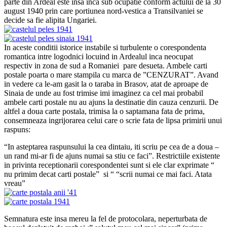
parte din Ardeal este insa inca sub ocupatie conform actului de la 30
august 1940 prin care portiunea nord-vestica a Transilvaniei se
decide sa fie alipita Ungariei.
In aceste conditii istorice instabile si turbulente o corespondenta
romantica intre logodnici locuind in Ardealul inca neocupat
respectiv in zona de sud a Romaniei pare desueta. Ambele carti
postale poarta o mare stampila cu marca de ”CENZURAT”. Avand
in vedere ca le-am gasit la o taraba in Brasov, atat de aproape de
Sinaia de unde au fost trimise imi imaginez ca cel mai probabil
ambele carti postale nu au ajuns la destinatie din cauza cenzurii. De
altfel a doua carte postala, trimisa la o saptamana fata de prima,
consemneaza ingrijorarea celui care o scrie fata de lipsa primirii unui
raspuns:
“In asteptarea raspunsului la cea dintaiu, iti scriu pe cea de a doua –
un rand mi-ar fi de ajuns numai sa stiu ce faci”. Restrictiile existente
in privinta receptionarii corespondentei sunt si ele clar exprimate “
nu primim decat carti postale” si “ “scrii numai ce mai faci. Atata
vreau”
Semnatura este insa mereu la fel de protocolara, neperturbata de