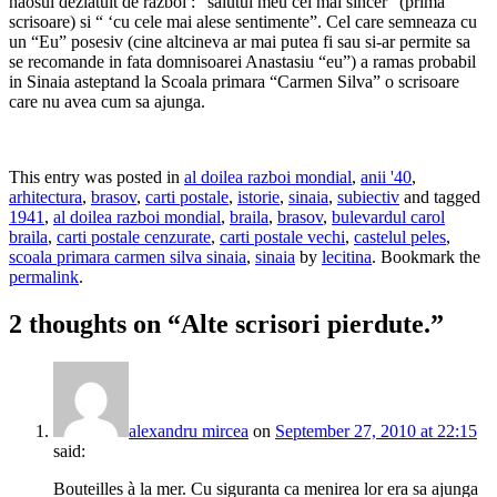
haosul dezlatuit de razboi :” salutul meu cel mai sincer” (prima
scrisoare) si “ ‘cu cele mai alese sentimente”. Cel care semneaza cu
un “Eu” posesiv (cine altcineva ar mai putea fi sau si-ar permite sa
se recomande in fata domnisoarei Anastasiu “eu”) a ramas probabil
in Sinaia asteptand la Scoala primara “Carmen Silva” o scrisoare
care nu avea cum sa ajunga.
This entry was posted in
al doilea razboi mondial
,
anii '40
,
arhitectura
,
brasov
,
carti postale
,
istorie
,
sinaia
,
subiectiv
and tagged
1941
,
al doilea razboi mondial
,
braila
,
brasov
,
bulevardul carol
braila
,
carti postale cenzurate
,
carti postale vechi
,
castelul peles
,
scoala primara carmen silva sinaia
,
sinaia
by
lecitina
. Bookmark the
permalink
.
2 thoughts on “
Alte scrisori pierdute.
”
alexandru mircea
on
September 27, 2010 at 22:15
said:
Bouteilles à la mer. Cu siguranta ca menirea lor era sa ajunga