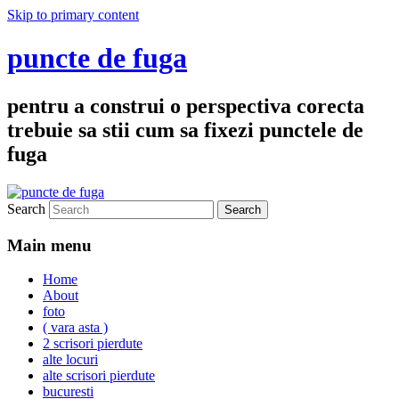
Skip to primary content
puncte de fuga
pentru a construi o perspectiva corecta
trebuie sa stii cum sa fixezi punctele de
fuga
Search
Main menu
Home
About
foto
( vara asta )
2 scrisori pierdute
alte locuri
alte scrisori pierdute
bucuresti