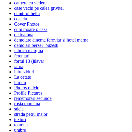
camere cu vedere
case vechi pe calea grivitei
cimitirul bellu
costeiu
Cover Photos
cum moare o casa
de toamna
demolare cinema feroviar si hotel marna
demolari berzei -buzesti
fabrica margina
ferentari
fortul 13 (jilava)
iarna
intre ziduri
La cetate
lumini
Photos of Me
Profile Pictures
rememorari secunde
rosia montana
sticla
strada petru maior
texturi
toamna
umbre