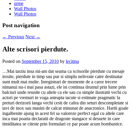
urme
Wall Photos
Wall Photos
Post navigation
←
Previous
Next
→
Alte scrisori pierdute.
Posted on
September 15, 2010
by
lecitina
…Mai tarziu insa mi-am dat seama ca scrisorile pierdute cu mesaje
irosite, pierdute in timp sau pur si simplu nelivrate catre destinatar
sunt mult mai multe. Inregistrari de momente de a caror trecere
nimanui nu-i mai pasa astazi, ele isi continua drumul prin lume prin
balciuri unde reunite cu altele ca ele sau cu simple ilustratii vechi cu
actori pe vremuri in voga asteapta tacute si estimate pragmatic la
preturi derizorii langa vechi cesti de cafea din seturi descompletate si
tavi de inox sau masini de calcat minunat de anacronice. Hartii goale
ingalbenite ajung in acest fel sa valoreze perfect egal cu altele care
inca mai poarta declaratii de dragoste stangace si desuete in care
timiditatea se citeste prin formulari ce par poate acum bombastice.