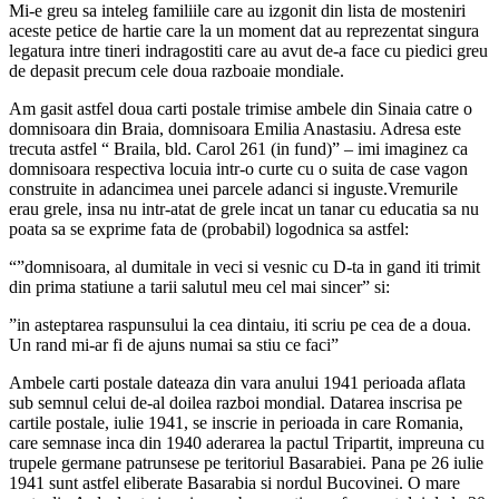
Mi-e greu sa inteleg familiile care au izgonit din lista de mosteniri
aceste petice de hartie care la un moment dat au reprezentat singura
legatura intre tineri indragostiti care au avut de-a face cu piedici greu
de depasit precum cele doua razboaie mondiale.
Am gasit astfel doua carti postale trimise ambele din Sinaia catre o
domnisoara din Braia, domnisoara Emilia Anastasiu. Adresa este
trecuta astfel “ Braila, bld. Carol 261 (in fund)” – imi imaginez ca
domnisoara respectiva locuia intr-o curte cu o suita de case vagon
construite in adancimea unei parcele adanci si inguste.Vremurile
erau grele, insa nu intr-atat de grele incat un tanar cu educatia sa nu
poata sa se exprime fata de (probabil) logodnica sa astfel:
“”domnisoara, al dumitale in veci si vesnic cu D-ta in gand iti trimit
din prima statiune a tarii salutul meu cel mai sincer” si:
”in asteptarea raspunsului la cea dintaiu, iti scriu pe cea de a doua.
Un rand mi-ar fi de ajuns numai sa stiu ce faci”
Ambele carti postale dateaza din vara anului 1941 perioada aflata
sub semnul celui de-al doilea razboi mondial. Datarea inscrisa pe
cartile postale, iulie 1941, se inscrie in perioada in care Romania,
care semnase inca din 1940 aderarea la pactul Tripartit, impreuna cu
trupele germane patrunsese pe teritoriul Basarabiei. Pana pe 26 iulie
1941 sunt astfel eliberate Basarabia si nordul Bucovinei. O mare