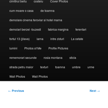
cimitirul bellu
costeiu
Cover Photos
cum moare o casa
de toamna
demolare cinema feroviar si hotel marna
demolari berzei -buzesti
fabrica margina
ferentari
fortul 13 (jilava)
iarna
intre ziduri
La cetate
lumini
Photos of Me
Profile Pictures
rememorari secunde
rosia montana
sticla
strada petru maior
texturi
toamna
umbre
urme
Wall Photos
Wall Photos
Post
←
Previous
Next
→
navigation