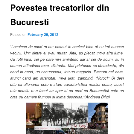
Povestea trecatorilor din
Bucuresti
Posted on
February 29, 2012
“
Locuiesc de cand m-am nascut in acelasi bloc si nu imi cunosc
vecinii. Unii dintre ei s-au mutat. Altii, au plecat intr-o alta lume.
Cu totii insa, cei pe care mi-i amintesc dar si cei de acum, au in
comun atitudinea rece, distanta. Mai prietenos se dovedeste, din
cand in cand, un necunoscut, intr-un magazin. Precum cel care,
atunci cand am stranutat, mi-a urat, zambind, “Noroc!” Si desi
stiu ca alienarea este o stare caracteristica marilor orase, acest
mic detaliu m-a facut sa sper si sa cred ca Bucurestiul este un
oras cu oameni frumosi si inima deschisa.”(Andreea Bilig)