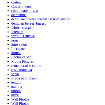
costeiu
Cover Photos
cum moare o casa
de toamna
demolare cinema feroviar si hotel marna
demolari berzei -buzesti
fabrica margina
ferentari
fortul 13 (jilava)
iarna
intre ziduri
La cetate
lumini
Photos of Me
Profile Pictures
rememorari secunde
rosia montana
sticla
strada petru maior
texturi
toamna
umbre
urme
Wall Photos
Wall Photos