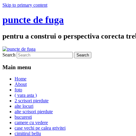
Skip to primary content
puncte de fuga
pentru a construi o perspectiva corecta treb
Search
Main menu
Home
About
foto
( vara asta )
2 scrisori pierdute
alte locuri
alte scrisori pierdute
bucuresti
camere cu vedere
case vechi pe calea grivitei
cimitirul bellu