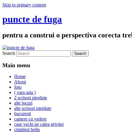
Skip to primary content
puncte de fuga
pentru a construi o perspectiva corecta treb
Search
Main menu
Home
About
foto
( vara asta )
2 scrisori pierdute
alte locuri
alte scrisori pierdute
bucuresti
camere cu vedere
case vechi pe calea grivitei
cimitirul bellu