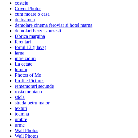
costeiu
Cover Photos
cum moare o casa
de toamna
demolare cinema feroviar si hotel marna
demolari berzei -buzesti
fabrica margina
ferentari
fortul 13 (jilava)
iarna
intre ziduri
La cetate
lumini
Photos of Me
Profile Pictures
rememorari secunde
rosia montana
sticla
strada petru maior
texturi
toamna
umbre
urme
Wall Photos
Wall Photos