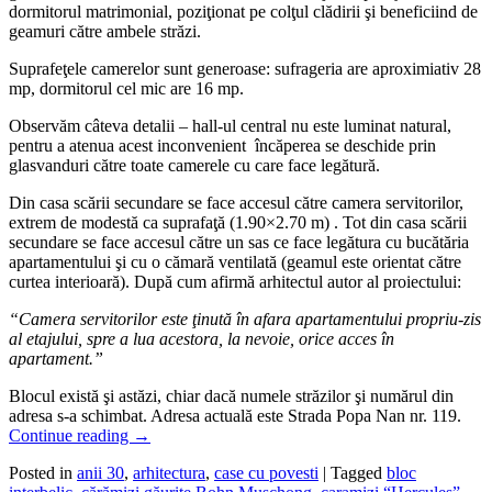
dormitorul matrimonial, poziţionat pe colţul clădirii şi beneficiind de
geamuri către ambele străzi.
Suprafeţele camerelor sunt generoase: sufrageria are aproximiativ 28
mp, dormitorul cel mic are 16 mp.
Observăm câteva detalii – hall-ul central nu este luminat natural,
pentru a atenua acest inconvenient încăperea se deschide prin
glasvanduri către toate camerele cu care face legătură.
Din casa scării secundare se face accesul către camera servitorilor,
extrem de modestă ca suprafaţă (1.90×2.70 m) . Tot din casa scării
secundare se face accesul către un sas ce face legătura cu bucătăria
apartamentului şi cu o cămară ventilată (geamul este orientat către
curtea interioară). După cum afirmă arhitectul autor al proiectului:
“Camera servitorilor este ţinută în afara apartamentului propriu-zis
al etajului, spre a lua acestora, la nevoie, orice acces în
apartament.”
Blocul există şi astăzi, chiar dacă numele străzilor şi numărul din
adresa s-a schimbat. Adresa actuală este Strada Popa Nan nr. 119.
Continue reading
→
Posted in
anii 30
,
arhitectura
,
case cu povesti
|
Tagged
bloc