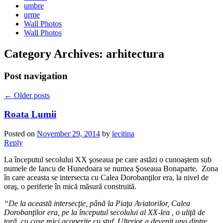
umbre
urme
Wall Photos
Wall Photos
Category Archives:
arhitectura
Post navigation
←
Older posts
Roata Lumii
Posted on
November 29, 2014
by
lecitina
Reply
La începutul secolului XX şoseaua pe care astăzi o cunoaştem sub
numele de Iancu de Hunedoara se numea Şoseaua Bonaparte. Zona
în care aceasta se intersecta cu Calea Dorobanţilor era, la nivel de
oraş, o periferie în mică măsură construită.
“De la această intersecţie, până la Piaţa Aviatorilor, Calea
Dorobanţilor era, pe la începutul secolului al XX-lea , o uliţă de
ţară, cu case mici acoperite cu stuf. Ulterior a devenit una dintre