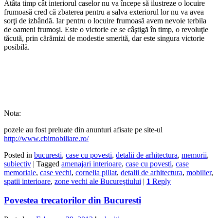
Atâta timp cât interiorul caselor nu va începe să ilustreze o locuire
frumoasă cred că zbaterea pentru a salva exteriorul lor nu va avea
sorţi de izbândă. Iar pentru o locuire frumoasă avem nevoie terbila
de oameni frumoşi. Este o victorie ce se câştigă în timp, o revoluţie
tăcută, prin cărămizi de modestie smerită, dar este singura victorie
posibilă.
Nota:
pozele au fost preluate din anunturi afisate pe site-ul
http://www.cbimobiliare.ro/
Posted in
bucuresti
,
case cu povesti
,
detalii de arhitectura
,
memorii
,
subiectiv
|
Tagged
amenajari interioare
,
case cu povesti
,
case
memoriale
,
case vechi
,
cornelia pillat
,
detalii de arhitectura
,
mobilier
,
spatii interioare
,
zone vechi ale Bucureştiului
|
1
Reply
Povestea trecatorilor din Bucuresti