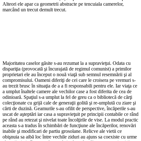
Alteori ele apar ca geometrii abstracte pe tencuiala camerelor,
marcând un trecut demult trecut.
Majoritatea caselor găsite s-au rezumat la a supravieţui. Odata cu
dispariţia (provocată şi încurajată de regimul comunist) a primilor
proprietari ele au început o nouă viaţă sub semnul resemnării şi al
compromisului. Oameni diferiţi de cei care le croisera pe vremuri s-
au trezit brusc în situaţia de a a fi responsabili pentru ele. Iar viaţa ce
a umplut înaltele camere ale vechilor case a fost diferita de cea de
odinioară. Spaţiul s-a umplut la fel de greu ca o bibliotecă de cărţi
colecţionate cu grijă cale de generaţii golită şi re-umplută cu ziare şi
cărti de duzină. Geamurile s-au ofilit de perspective, încăperile s-au
uscat de aşteptări iar casa a supravieţuit pe principii contabile ce rând
pe rând au retezat şi nivelat toate încolţirile de vise. La modul practic
aceasta s-a tradus în schimbări de funcţiune ale încăperilor, renovări
inabile şi modificari de partiu grosolane. Relicve ale vietii ce
obişnuia sa aibă loc între vechile ziduri au ajuns sa coexiste cu urme