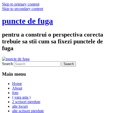
Skip to primary content
Skip to secondary content
puncte de fuga
pentru a construi o perspectiva corecta
trebuie sa stii cum sa fixezi punctele de
fuga
Search
Main menu
Home
About
foto
( vara asta )
2 scrisori pierdute
alte locuri
alte scrisori pierdute