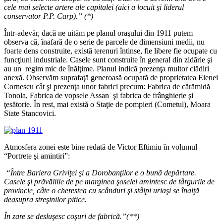
cele mai selecte artere ale capitalei (aici a locuit şi liderul
conservator P.P. Carp).” (*)
Într-adevăr, dacă ne uităm pe planul oraşului din 1911 putem
observa că, înafară de o serie de parcele de dimensiuni medii, nu
foarte dens construite, există terenuri întinse, fie libere fie ocupate cu
funcţiuni industriale. Casele sunt construite în general din zidărie şi
au un regim mic de înălţime. Planul indică prezenţa multor clădiri
anexă. Observăm suprafaţă generoasă ocupată de proprietatea Elenei
Cornescu cât şi prezenţa unor fabrici precum: Fabrica de cărămidă
Tonola, Fabrica de vopsele Assan şi fabrica de frânghierie şi
ţesătorie. În rest, mai există o Staţie de pompieri (Cometul), Moara
State Stancovici.
Atmosfera zonei este bine redată de Victor Eftimiu în volumul
“Portrete şi amintiri”:
“Între Bariera Griviţei şi a Dorobanţilor e o bună depărtare.
Casele şi prăvăliile de pe marginea şoselei amintesc de târgurile de
provincie, câte o cherestea cu scânduri şi stâlpi uriaşi se înalţă
deasupra streşinilor pitice.
În zare se desluşesc coşuri de fabrică.”(**)