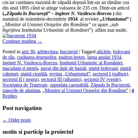
cm iar cantitatea maximă de zăpadă depusă într-un an rămâne cea
din anul 1895 când se atinge valoarea de 235 cm. Dintr-un articol
(„
Zăpada în Bucureşti” – inginer N. Vasilescu-Borcea
)
din
numărul de noiembrie-decembrie
1934
al revistei
„Urbanismul”
(
„Monitor al Uniunei Oraşelor din România”
ce apare „
sub
îngrijirea Institutului Urbanistic al României
”) aflăm mai multe.
Continue reading
→
Posted in
anii 30
,
arhitectura
,
bucuresti
|
Tagged
alicărie
,
bolovani
de râu
,
curăţarea drumurilor
,
gudron-beton
,
Iarna anului 1934
,
inginer N. Vasilescu-Borcea
,
Institutul Urbanistic al României
,
macadam şi pietriş
,
pavaj din dale de bazalt
,
piatră bolovani
,
piatră
calupuri
,
piatră cioplită
,
revista „Urbanismul”
,
sectorul I (galben)
,
sectorul II ( negru)
,
sectorul III (albastru)
,
sectorul IV (verde)
,
Societatea de Tramvaie
,
suprafaţa carosabilă
,
Zăpada în Bucureşti
,
zapezile de altadata
,
„Monitor al Uniunei Oraşelor din România”
|
4
Replies
Post navigation
←
Older posts
sustin si particip la proiectul