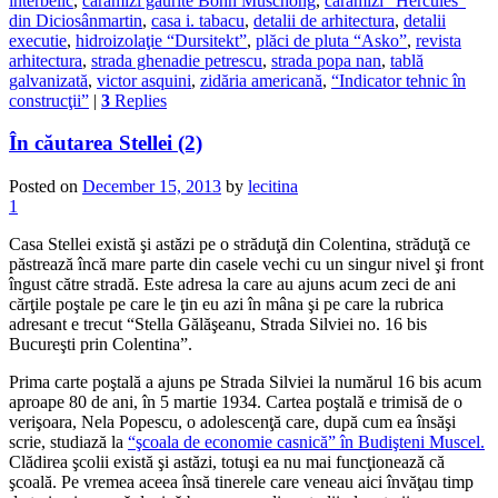
interbelic
,
cărămizi găurite Bohn Muschong
,
caramizi “Hercules”
din Diciosânmartin
,
casa i. tabacu
,
detalii de arhitectura
,
detalii
executie
,
hidroizolaţie “Dursitekt”
,
plăci de pluta “Asko”
,
revista
arhitectura
,
strada ghenadie petrescu
,
strada popa nan
,
tablă
galvanizată
,
victor asquini
,
zidăria americană
,
“Indicator tehnic în
construcţii”
|
3
Replies
În căutarea Stellei (2)
Posted on
December 15, 2013
by
lecitina
1
Casa Stellei există şi astăzi pe o străduţă din Colentina, străduţă ce
păstrează încă mare parte din casele vechi cu un singur nivel şi front
îngust către stradă. Este adresa la care au ajuns acum zeci de ani
cărţile poştale pe care le ţin eu azi în mâna şi pe care la rubrica
adresant e trecut “Stella Gălăşeanu, Strada Silviei no. 16 bis
Bucureşti prin Colentina”.
Prima carte poştală a ajuns pe Strada Silviei la numărul 16 bis acum
aproape 80 de ani, în 5 martie 1934. Cartea poştală e trimisă de o
verişoara, Nela Popescu, o adolescenţă care, după cum ea însăşi
scrie, studiază la
“şcoala de economie casnică” în Budişteni Muscel.
Clădirea şcolii există şi astăzi, totuşi ea nu mai funcţionează că
şcoală. Pe vremea aceea însă tinerele care veneau aici învăţau timp