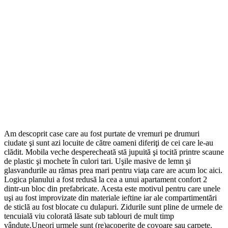
Am descoprit case care au fost purtate de vremuri pe drumuri
ciudate şi sunt azi locuite de către oameni diferiţi de cei care le-au
clădit. Mobila veche desperecheată stă jupuită şi tocită printre scaune
de plastic şi mochete în culori tari. Uşile masive de lemn şi
glasvandurile au rămas prea mari pentru viaţa care are acum loc aici.
Logica planului a fost redusă la cea a unui apartament confort 2
dintr-un bloc din prefabricate. Acesta este motivul pentru care unele
uşi au fost improvizate din materiale ieftine iar ale compartimentări
de sticlă au fost blocate cu dulapuri. Zidurile sunt pline de urmele de
tencuială viu colorată lăsate sub tablouri de mult timp
vândute.Uneori urmele sunt (re)acoperite de covoare sau carpete.