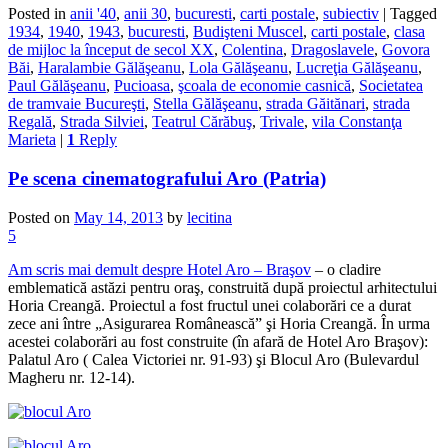
Posted in
anii '40
,
anii 30
,
bucuresti
,
carti postale
,
subiectiv
|
Tagged
1934
,
1940
,
1943
,
bucuresti
,
Budişteni Muscel
,
carti postale
,
clasa
de mijloc la început de secol XX
,
Colentina
,
Dragoslavele
,
Govora
Băi
,
Haralambie Gălăşeanu
,
Lola Gălăşeanu
,
Lucreţia Gălăşeanu
,
Paul Gălăşeanu
,
Pucioasa
,
şcoala de economie casnică
,
Societatea
de tramvaie Bucureşti
,
Stella Gălăşeanu
,
strada Găitănari
,
strada
Regală
,
Strada Silviei
,
Teatrul Cărăbuş
,
Trivale
,
vila Constanţa
Marieta
|
1
Reply
Pe scena cinematografului Aro (Patria)
Posted on
May 14, 2013
by
lecitina
5
Am scris mai demult despre Hotel Aro – Braşov
– o cladire
emblematică astăzi pentru oraş, construită după proiectul arhitectului
Horia Creangă. Proiectul a fost fructul unei colaborări ce a durat
zece ani între „Asigurarea Românească” şi Horia Creangă. În urma
acestei colaborări au fost construite (în afară de Hotel Aro Braşov):
Palatul Aro ( Calea Victoriei nr. 91-93) şi Blocul Aro (Bulevardul
Magheru nr. 12-14).