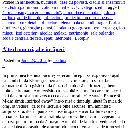
Posted in
arhitectura
,
bucuresti
,
case cu povesti
,
cladiri si ansambluri
de cladiri patrimoniu
,
cotidian interbelic
,
Uncategorized
|
Tagged
"horia creanga crezul simplitatii"
,
"timpul ce ni s-a dat"
,
adrian
majuru
,
annie bentoiu
,
arhitectura
,
arhitectura neoromaneasca
,
cinema luxor
,
detalii arhitectura
,
elena malaxa
,
emil prager
,
florica
dimitrescu
,
gheorghe parusi
,
haralamb georgescu
,
horia creanga
,
ion
mincu
,
jeni acterian
,
nicolae malaxa
,
patrimoniu
,
sala bulandra
,
scoala centrala de fete
,
spatii interioare
|
1
Reply
Alte drumuri, alte încăperi
Posted on
June 29, 2012
by
lecitina
2
În prima mea toamnă bucureşteană am început să explorez oraşul
cautând strada Eforie şi cinemateca la care doream să-mi fac
abonament. Am găsit strada într-o zi ploioasă cu frunze galbene
lipite de trotuare. Am regăsit-o într-o altă zi aurie în care am plecat
mai departe şi am traversat ceea ce acum ştiu că e strada Franceză.
M-am simtit „spirited away” într-o nişă a timpului uitată în miez de
oraş, la vedere , ca toate lucrurile bine ascunse. Îmi amintesc
surpriza străzilor în pantă ascunse în spatele marilor bulevarde şi
imaginea lor în înserarea prăfuita şi portocalie în care începeam să
cunosc pentru prima dată oraşul. Am iubit de la prima vedere ghicita
capacitatea a oraşului de a surprinde mereu, vocaţia sa de turnesol şi