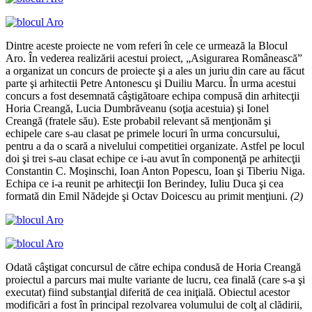
Dintre aceste proiecte ne vom referi în cele ce urmează la Blocul
Aro. În vederea realizării acestui proiect, „Asigurarea Românească”
a organizat un concurs de proiecte şi a ales un juriu din care au făcut
parte şi arhitectii Petre Antonescu şi Duiliu Marcu. În urma acestui
concurs a fost desemnată câştigătoare echipa compusă din arhitecţii
Horia Creangă, Lucia Dumbrăveanu (soţia acestuia) şi Ionel
Creangă (fratele său). Este probabil relevant să menţionăm şi
echipele care s-au clasat pe primele locuri în urma concursului,
pentru a da o scară a nivelului competitiei organizate. Astfel pe locul
doi şi trei s-au clasat echipe ce i-au avut în componenţă pe arhitecţii
Constantin C. Moşinschi, Ioan Anton Popescu, Ioan şi Tiberiu Niga.
Echipa ce i-a reunit pe arhitecţii Ion Berindey, Iuliu Duca şi cea
formată din Emil Nădejde şi Octav Doicescu au primit menţiuni.
(2)
Odată câştigat concursul de către echipa condusă de Horia Creangă
proiectul a parcurs mai multe variante de lucru, cea finală (care s-a şi
executat) fiind substanţial diferită de cea iniţială. Obiectul acestor
modificări a fost în principal rezolvarea volumului de colţ al clădirii,