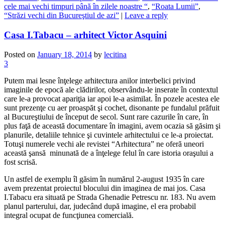
cele mai vechi timpuri până în zilele noastre “
,
“Roata Lumii”
,
“Străzi vechi din Bucureştiul de azi”
|
Leave a reply
Casa I.Tabacu – arhitect Victor Asquini
Posted on
January 18, 2014
by
lecitina
3
Putem mai lesne înţelege arhitectura anilor interbelici privind
imaginile de epocă ale clădirilor, observându-le inserate în contextul
care le-a provocat apariţia iar apoi le-a asimilat. În pozele acestea ele
sunt prezenţe cu aer proaspăt şi cochet, disonante pe fundalul prăfuit
al Bucureştiului de început de secol. Sunt rare cazurile în care, în
plus faţă de această documentare în imagini, avem ocazia să găsim şi
planurile, detaliile tehnice şi cuvintele arhitectului ce le-a proiectat.
Totuşi numerele vechi ale revistei “Arhitectura” ne oferă uneori
această şansă minunată de a înţelege felul în care istoria oraşului a
fost scrisă.
Un astfel de exemplu îl găsim în numărul 2-august 1935 în care
avem prezentat proiectul blocului din imaginea de mai jos. Casa
I.Tabacu era situată pe Strada Ghenadie Petrescu nr. 183. Nu avem
planul parterului, dar, judecând după imagine, el era probabil
integral ocupat de funcţiunea comercială.