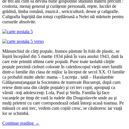
de trei ani cum să devină bune gospodine studiind materii precum :
croitoria, menaj general şi curăţenie personală, reţete, lucrări de
grădină, limba română, muzică , sericicultură, desen şi caligrafie.
Caligrafia îngrijită dar totuşi copilăroasă a Nelei stă mărturie pentru
cursurile absolvite.
Mănunchiul de cărţi poştale, frumos păstrate în folii de plastic, se
înşiră începând din 5 martie 1934 până în vara anului 1943, dată la
care este primită ultima carte poştală. Puse toate laolaltă cărţile
poştale prezintă cioburi colorate în caleidoscopul vieţii unei familii
dintr-o familie din clasa de mijloc la început de secol XX. O familie
ca probabil multe altele: mama – Lucreţia , tatăl – Haralambie
Gălăşeanu(angajat la Societatea de tramvaie Bucureşti, după cum
reiese dintr-una din cărţile poştale) şi cei trei copii, apropiaţi ca
vârstă –toţi adolescenţi: Lola, Paul şi Stella. Familia îşi face
vacanţele pe timp de vară la rudele din Dragoslavele unde au şi
mulţi prieteni cu care corespondează odată întorşi acasă toamna. Pe
măsură ce anii trec, vedem cum copiii cresc, se căsătoresc iar viaţă
lor se schimbă.
Continue reading
→