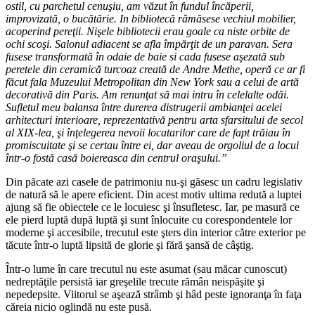
ostil, cu parchetul cenuşiu, am văzut în fundul încăperii,
improvizată, o bucătărie. In bibliotecă rămăsese vechiul mobilier,
acoperind pereţii. Nişele bibliotecii erau goale ca niste orbite de
ochi scoşi. Salonul adiacent se afla împărţit de un paravan. Sera
fusese transformată în odaie de baie si cada fusese aşezată sub
peretele din ceramică turcoaz creată de Andre Methe, operă ce ar fi
făcut fala Muzeului Metropolitan din New York sau a celui de artă
decorativă din Paris. Am renunţat să mai intru în celelalte odăi.
Sufletul meu balansa între durerea distrugerii ambianţei acelei
arhitecturi interioare, reprezentativă pentru arta sfarsitului de secol
al XIX-lea, şi înţelegerea nevoii locatarilor care de fapt trăiau în
promiscuitate şi se certau între ei, dar aveau de orgoliul de a locui
într-o fostă casă boiereasca din centrul oraşului.”
Din păcate azi casele de patrimoniu nu-şi găsesc un cadru legislativ
de natură să le apere eficient. Din acest motiv ultima redută a luptei
ajung să fie obiectele ce le locuiesc şi însufletesc. Iar, pe masură ce
ele pierd luptă după luptă şi sunt înlocuite cu corespondentele lor
moderne şi accesibile, trecutul este şters din interior către exterior pe
tăcute într-o luptă lipsită de glorie şi fără şansă de câştig.
Într-o lume în care trecutul nu este asumat (sau măcar cunoscut)
nedreptăţile persistă iar greşelile trecute rămân neispăşite şi
nepedepsite. Viitorul se aşează strâmb şi hâd peste ignoranţa în faţa
căreia nicio oglindă nu este pusă.