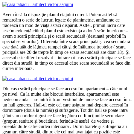
Avem însă la dispoziţie planul etajului curent. Putem astfel să
remarcăm o serie de lucruri legate de planimetrie, amănunte ce
trădează un mod de viaţă astăzi dispărut. Astfel, primul lucru care
iese în evidenţă citind planul este existenţa a două scări interioare –
avem o scară principala şi o scară secundară (destinată probabil în
special servitorilor). Diferenţa între scara principală şi cea secundară
este dată atât de lăţimea rampei cât şi de înălţimea treptelor ( scara
pricipală are 20 de trepte în timp ce scara secundară are doar 18). Şi
accesul este diferit rezolvat – intrarea în casa scării principale se face
direct din stradă, în timp ce accesul către scara secundară se face din
curtea interioară.
Din casa scării principale se face accesul în apartament – câte unul
pe nivel. Ca la multe alte blocuri interbelice, apartamentul este
nedecomandat – se intră într-un vestibul de unde se face accesul într-
un hall generos. Hall-ul este cel care asigura mai departe accesul în
dormitoare (două la număr) şi sufragerie. Tot din hall se poate intra
şi într-un coridor îngust ce face legătura cu funcţiunile secundare
(grupuri sanitare şi bucătărie), ferindu-le astfel de vedere şi
orientându-le către curtea interioară . Dormitoarele şi sufrageria au
geamuri către stradă, dintre ele cel mai avantajat ca poziţie este