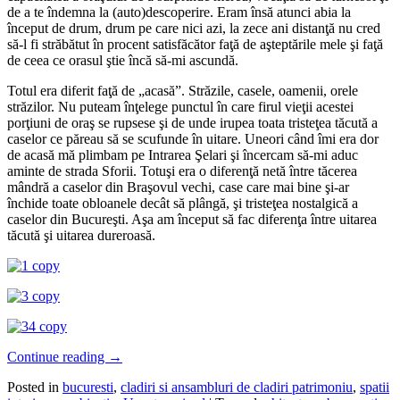
de a te îndemna la (auto)descoperire. Eram însă atunci abia la
început de drum, drum pe care nici azi, la zece ani distanţă nu cred
să-l fi străbătut în procent satisfăcător faţă de aşteptările mele şi faţă
de ceea ce orasul ştie încă să-mi ascundă.
Totul era diferit faţă de „acasă”. Străzile, casele, oamenii, orele
străzilor. Nu puteam înţelege punctul în care firul vieţii acestei
porţiuni de oraş se rupsese şi de unde irupea toata tristeţea tăcută a
caselor ce păreau să se scufunde în uitare. Uneori când îmi era dor
de acasă mă plimbam pe Intrarea Şelari şi încercam să-mi aduc
aminte de strada Sforii. Totuşi era o diferenţă netă între tăcerea
mândră a caselor din Braşovul vechi, case care mai bine şi-ar
închide toate obloanele decât să plângă, şi tristeţea nostalgică a
caselor din Bucureşti. Aşa am început să fac diferenţa între uitarea
tăcută şi uitarea dureroasă.
Continue reading
→
Posted in
bucuresti
,
cladiri si ansambluri de cladiri patrimoniu
,
spatii