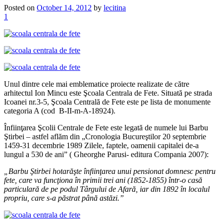
Posted on
October 14, 2012
by
lecitina
1
Unul dintre cele mai emblematice proiecte realizate de către
arhitectul Ion Mincu este Şcoala Centrala de Fete. Situată pe strada
Icoanei nr.3-5, Şcoala Centrală de Fete este pe lista de monumente
categoria A (cod B-II-m-A-18924).
Înfiinţarea Şcolii Centrale de Fete este legată de numele lui Barbu
Ştirbei – astfel aflăm din „Cronologia Bucureştilor 20 septembrie
1459-31 decembrie 1989 Zilele, faptele, oamenii capitalei de-a
lungul a 530 de ani” ( Gheorghe Parusi- editura Compania 2007):
„Barbu
Ş
tirbei hotar
ăş
te
î
nfiin
ţ
area unui pensionat domnesc pentru
fete, care va func
ţ
iona
î
n primii trei ani (1852-1855)
î
ntr-o cas
ă
particular
ă
de pe podul T
â
rgului de Afar
ă
, iar din 1892
î
n localul
propriu, care s-a p
ă
strat p
â
n
ă
ast
ă
zi.”