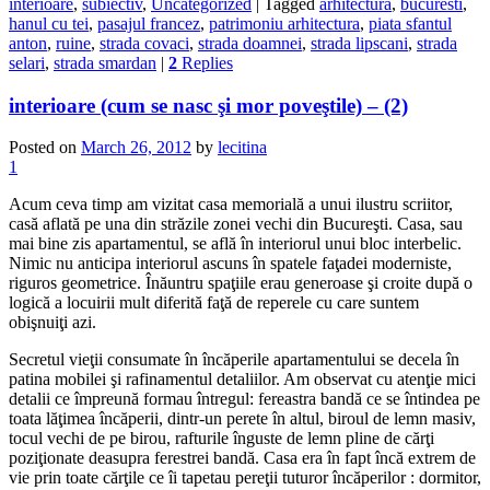
interioare
,
subiectiv
,
Uncategorized
|
Tagged
arhitectura
,
bucuresti
,
hanul cu tei
,
pasajul francez
,
patrimoniu arhitectura
,
piata sfantul
anton
,
ruine
,
strada covaci
,
strada doamnei
,
strada lipscani
,
strada
selari
,
strada smardan
|
2
Replies
interioare (cum se nasc şi mor poveştile) – (2)
Posted on
March 26, 2012
by
lecitina
1
Acum ceva timp am vizitat casa memorială a unui ilustru scriitor,
casă aflată pe una din străzile zonei vechi din Bucureşti. Casa, sau
mai bine zis apartamentul, se află în interiorul unui bloc interbelic.
Nimic nu anticipa interiorul ascuns în spatele faţadei moderniste,
riguros geometrice. Înăuntru spaţiile erau generoase şi croite după o
logică a locuirii mult diferită faţă de reperele cu care suntem
obişnuiţi azi.
Secretul vieţii consumate în încăperile apartamentului se decela în
patina mobilei şi rafinamentul detaliilor. Am observat cu atenţie mici
detalii ce împreună formau întregul: fereastra bandă ce se întindea pe
toata lăţimea încăperii, dintr-un perete în altul, biroul de lemn masiv,
tocul vechi de pe birou, rafturile înguste de lemn pline de cărţi
poziţionate deasupra ferestrei bandă. Casa era în fapt încă extrem de
vie prin toate cărţile ce îi tapetau pereţii tuturor încăperilor : dormitor,