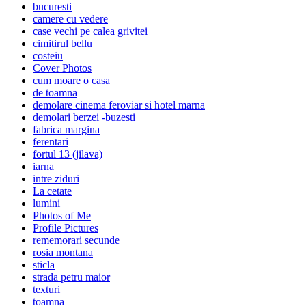
bucuresti
camere cu vedere
case vechi pe calea grivitei
cimitirul bellu
costeiu
Cover Photos
cum moare o casa
de toamna
demolare cinema feroviar si hotel marna
demolari berzei -buzesti
fabrica margina
ferentari
fortul 13 (jilava)
iarna
intre ziduri
La cetate
lumini
Photos of Me
Profile Pictures
rememorari secunde
rosia montana
sticla
strada petru maior
texturi
toamna