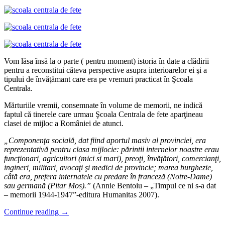
Vom lăsa însă la o parte ( pentru moment) istoria în date a clădirii
pentru a reconstitui câteva perspective asupra interioarelor ei şi a
tipului de învăţămant care era pe vremuri practicat în Şcoala
Centrala.
Mărturiile vremii, consemnate în volume de memorii, ne indică
faptul că tinerele care urmau Şcoala Centrala de fete aparţineau
clasei de mijloc a României de atunci.
„Componen
ţ
a socială, dat fiind aportul masiv al provinciei, era
reprezentativă pentru clasa mijlocie: părintii internelor noastre erau
func
ţ
ionari, agricultori (mici si mari), preo
ţ
i, învă
ţ
ători, comercian
ţ
i,
ingineri, militari, avoca
ţ
i
ş
i medici de provincie; marea burghezie,
c
â
tă era, prefera internatele cu predare în franceză (Notre-Dame)
sau germană (Pitar Mos).”
(Annie Bentoiu – „Timpul ce ni s-a dat
– memorii 1944-1947”-editura Humanitas 2007).
Continue reading
→