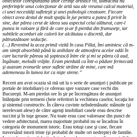
obiectelor corespunzând unor cerinţe artistice vii, tălmăcind nu
preferinţele unui colecţionar de artă sau ale vreunui calcul material,
ci unei necesităţi sufleteşti şi unei psihologii creatoare. Fiecare
obiect avea destul de mult spaţiu în jur pentru a putea fi privit în
sine, dar părea cerut de ideea sau aspectul celui alăturat, care-l
punea in valoare şi fără de care şi-ar fi pierdut din frumuseţe, iar
subtilele acorduri ale culorii lor alcătuiau o discretă, dar
pătrunzătoare seducţie.
(…) Revenind la acea primă vizită în casa Pillat, îmi amintesc că m-
am simţit absorbită până la anihilare de atmosfera acelor odăi în
care lucrurile păreau să şoptească între ele şi mi se părea că aud,
îngânate, melodii vrăjite. Eram pierdută ca într-o pădure fermecată
şi auzeam zvonurile unor suflete străine de mine, care mă
ademeneau în lumea lor ca nişte sirene.”
Recent am avut ocazia să mă uit la o serie de anunţuri ( publicate pe
portale de imobiliare) ce ofereau spre vanzare case vechi din
Bucureşti. M-am pierdut ore în şir pe încrengătura de anunţuri
înlănţuite prin termeni cheie referitori la vechimea caselor, locaţia lor
şi sistemul constructiv. În câteva cuvinte neîndemânatic mânuite (şi
nerelevant alese) de către agenţi imobiliari casele erau descrise
succint şi în tuşe groase. Nu toate erau case valoroase din punct de
vedere arhitectural, marea majoritate probabil nu se încadrau în
categoria de monument istoric. Erau totuşi case şi case, fiecare
traversând istorii triste (şi probabil de multe ori nedrepte) de familie.