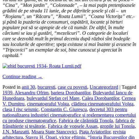
“Cina”, “Mon jardin”, “Colonnade”, – la mai puţin pretenţioasele
grădini de pe strada 11 iunie, de pe diferitele şosele şi căi – un
“Roşianu”, un “Răcaru”, “Roata Lumii”, “Coana Victoriţa” etc.-
şi până la puzderia de consumuri, ospătării, locante şi birturi
populare pot să se apropie de ele că număr. De altfel, în multe
cârciumi se iau şi gustări, “mezelicuri”. O categorie de localuri
care se dezvoltă mult în primul deceniu după război sînt bodegile
sau localurile de aperitive; speţa existase si mai înainte şi avusese în
“Tripcovici” un exemplar de soi, bine cunoscut şi apreciat în
capitală.”
Continue reading
→
Posted in
anii 30
,
bucuresti
,
case cu povesti
,
Uncategorized
|
Tagged
1939
,
Alexandru Ofrim
,
bariera Dorobanţilor
,
Bulevardul Iancu de
Hunedoara
,
bulevardul Ştefan cel Mare
,
Calea Dorobanţilor
,
Cernea
V. Dumitru
,
cinematograful Volga
,
clădirea cinematografului Volga
,
clasa I risc seismic
,
Constantin C. Giurescu
,
decretul 303 pentru
naţionalizarea industriei cinematografice şi reglementarea comerţului
cu produse cinematografice
,
Fabrica de cărămidă Tonola
,
fabrica de
frânghierie şi ţesătorie
,
Fabrica de vopsele Assan
,
gropile lui Tonola
,
J.N. Manzatti
,
Moara State Stancovici
,
Piaţa Aviatorilor
,
revista
arhitectura
,
Stavru H. Opari
,
victor eftimiu
,
“Istoria Bucureştilor din