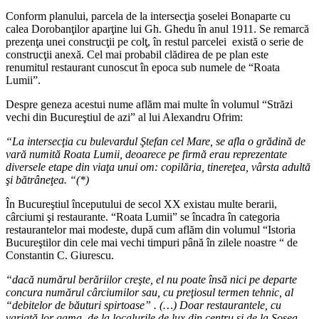
Conform planului, parcela de la intersecţia şoselei Bonaparte cu
calea Dorobanţilor aparţine lui Gh. Ghedu în anul 1911. Se remarcă
prezenţa unei construcţii pe colţ, în restul parcelei există o serie de
construcţii anexă. Cel mai probabil clădirea de pe plan este
renumitul restaurant cunoscut în epoca sub numele de “Roata
Lumii”.
Despre geneza acestui nume aflăm mai multe în volumul “Străzi
vechi din Bucureştiul de azi” al lui Alexandru Ofrim:
“La intersecţia cu bulevardul Ştefan cel Mare, se afla o grădină de
vară numită Roata Lumii, deoarece pe firmă erau reprezentate
diversele etape din viaţa unui om: copilăria, tinereţea, vârsta adultă
şi bătrâneţea. “(*)
În Bucureştiul începutului de secol XX existau multe berarii,
cârciumi şi restaurante. “Roata Lumii” se încadra în categoria
restaurantelor mai modeste, după cum aflăm din volumul “Istoria
Bucureştilor din cele mai vechi timpuri până în zilele noastre “ de
Constantin C. Giurescu.
“dacă numărul berăriilor creşte, el nu poate însă nici pe departe
concura numărul cârciumilor sau, cu preţiosul termen tehnic, al
“debitelor de băuturi spirtoase” . (…) Doar restaurantele, cu
variată lor gama, de la localurile de lux din centru şi de la Şosea –