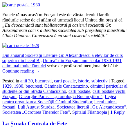
Fratele rămas acasă în Focşani este de vârsta liceului iar din
rândurile scrise de el aflăm că urmează liceul Unirea din oraş şi că
„Eu deocamdat
ă
sunt bibliotecarul
ş
i casierul societatii Gr.
Alexandrescu c
ă
ci s-a deschis societatea sub pre
ş
eden
ţ
ia maestrului
Ghita Dimitriu. Carevasazic
ă
eu sunt casierul societ
ăţ
ii.”
Din anuarul Societăţii Literare Gr. Alexandrescu a elevilor de curs
superior din liceul B „Unirea” din Focşani anul scolar 1930-1931
citim mai multe lămuriri
scrise de profesorul menţionat de băiat:
Continue reading
→
Posted in
anii 30
,
bucuresti
,
carti postale
,
istorie
,
subiectiv
|
Tagged
1929
,
1930
,
bucuresti
,
Căminele Canatacuzino
,
căminul particular al
studentelor din Strada Cantacuzino
,
carti postale
,
carti postale vechi
,
Focşani
,
Gheorghe Parusi – „cronologia Bucureştilor "
,
Legea
pentru organizarea Societăţii Căminul Studenţilor
,
liceul unirea
focsani
,
Luli August Sturdza
,
Societatea literară „Gr. Alexandrescu”
,
Societatea „Ocrotirea Tinerelor Fete”
,
Spitalul Filantropia
|
1
Reply
La Şcoala Centrala de Fete