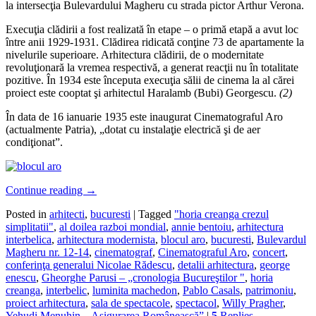
la intersecţia Bulevardului Magheru cu strada pictor Arthur Verona.
Execuţia clădirii a fost realizată în etape – o primă etapă a avut loc
între anii 1929-1931. Clădirea ridicată conţine 73 de apartamente la
nivelurile superioare. Arhitectura clădirii, de o modernitate
revoluţionară la vremea respectivă, a generat reacţii nu în totalitate
pozitive. În 1934 este începuta execuţia sălii de cinema la al cărei
proiect este cooptat şi arhitectul Haralamb (Bubi) Georgescu.
(2)
În data de 16 ianuarie 1935 este inaugurat Cinematograful Aro
(actualmente Patria), „dotat cu instalaţie electrică şi de aer
condiţionat”.
Continue reading
→
Posted in
arhitecti
,
bucuresti
|
Tagged
"horia creanga crezul
simplitatii"
,
al doilea razboi mondial
,
annie bentoiu
,
arhitectura
interbelica
,
arhitectura modernista
,
blocul aro
,
bucuresti
,
Bulevardul
Magheru nr. 12-14
,
cinematograf
,
Cinematograful Aro
,
concert
,
conferinţa generalui Nicolae Rădescu
,
detalii arhitectura
,
george
enescu
,
Gheorghe Parusi – „cronologia Bucureştilor "
,
horia
creanga
,
interbelic
,
luminita machedon
,
Pablo Casals
,
patrimoniu
,
proiect arhitectura
,
sala de spectacole
,
spectacol
,
Willy Pragher
,
Yehudi Menuhin
,
„Asigurarea Românească”
|
5
Replies