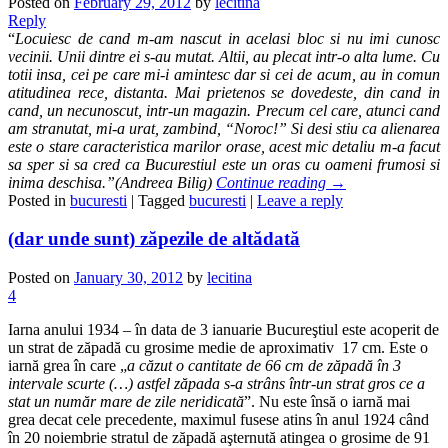
Posted on
February 29, 2012
by
lecitina
Reply
“
Locuiesc de cand m-am nascut in acelasi bloc si nu imi cunosc
vecinii. Unii dintre ei s-au mutat. Altii, au plecat intr-o alta lume. Cu
totii insa, cei pe care mi-i amintesc dar si cei de acum, au in comun
atitudinea rece, distanta. Mai prietenos se dovedeste, din cand in
cand, un necunoscut, intr-un magazin. Precum cel care, atunci cand
am stranutat, mi-a urat, zambind, “Noroc!” Si desi stiu ca alienarea
este o stare caracteristica marilor orase, acest mic detaliu m-a facut
sa sper si sa cred ca Bucurestiul este un oras cu oameni frumosi si
inima deschisa.”(Andreea Bilig)
Continue reading
→
Posted in
bucuresti
|
Tagged
bucuresti
|
Leave a reply
(dar unde sunt) zăpezile de altădată
Posted on
January 30, 2012
by
lecitina
4
Iarna anului 1934 – în data de 3 ianuarie Bucureştiul este acoperit de
un strat de zăpadă cu grosime medie de aproximativ 17 cm. Este o
iarnă grea în care „
a căzut o cantitate de 66 cm de zăpadă în 3
intervale scurte (…) astfel zăpada s-a strâns într-un strat gros ce a
stat un număr mare de zile neridicată
”. Nu este însă o iarnă mai
grea decat cele precedente, maximul fusese atins în anul 1924 când
în 20 noiembrie stratul de zăpadă aşternută atingea o grosime de 91