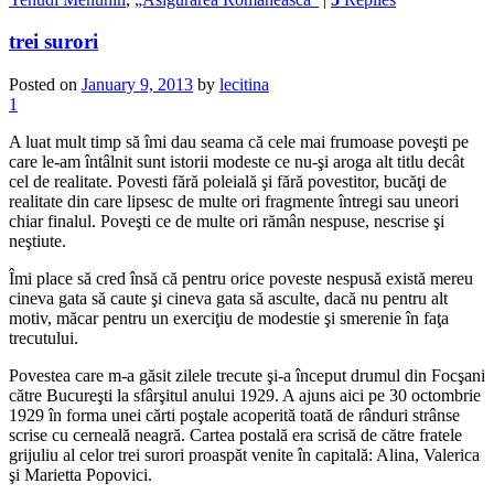
trei surori
Posted on
January 9, 2013
by
lecitina
1
A luat mult timp să îmi dau seama că cele mai frumoase poveşti pe
care le-am întâlnit sunt istorii modeste ce nu-şi aroga alt titlu decât
cel de realitate. Povesti fără poleială şi fără povestitor, bucăţi de
realitate din care lipsesc de multe ori fragmente întregi sau uneori
chiar finalul. Poveşti ce de multe ori rămân nespuse, nescrise şi
neştiute.
Îmi place să cred însă că pentru orice poveste nespusă există mereu
cineva gata să caute şi cineva gata să asculte, dacă nu pentru alt
motiv, măcar pentru un exerciţiu de modestie şi smerenie în faţa
trecutului.
Povestea care m-a găsit zilele trecute şi-a început drumul din Focşani
către Bucureşti la sfârşitul anului 1929. A ajuns aici pe 30 octombrie
1929 în forma unei cărti poştale acoperită toată de rânduri strânse
scrise cu cerneală neagră. Cartea postală era scrisă de către fratele
grijuliu al celor trei surori proaspăt venite în capitală: Alina, Valerica
şi Marietta Popovici.