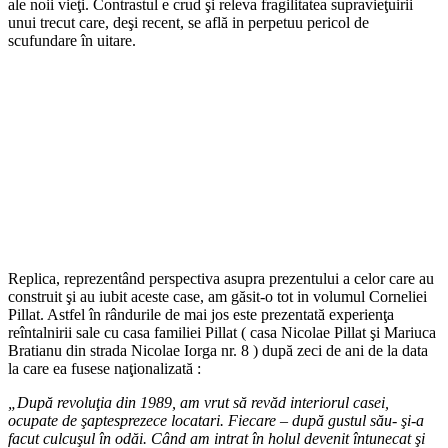
ale noii vieţi. Contrastul e crud şi releva fragilitatea supravieţuirii
unui trecut care, deşi recent, se află in perpetuu pericol de
scufundare în uitare.
Replica, reprezentând perspectiva asupra prezentului a celor care au
construit şi au iubit aceste case, am găsit-o tot in volumul Corneliei
Pillat. Astfel în rândurile de mai jos este prezentată experienţa
reîntalnirii sale cu casa familiei Pillat ( casa Nicolae Pillat şi Mariuca
Bratianu din strada Nicolae Iorga nr. 8 ) după zeci de ani de la data
la care ea fusese naţionalizată :
„După revoluţia din 1989, am vrut să revăd interiorul casei,
ocupate de şaptesprezece locatari. Fiecare – după gustul său- şi-a
facut culcuşul în odăi. Când am intrat în holul devenit întunecat şi