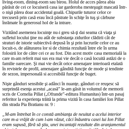
living-room, dining-room sau birou. Holul de acces părea abia
părăsit de cei ce locuiseră casa iar garderoba mesteşugit mascată într-
o nişă părea doar accidental goală. Chipurile tuturor celor ce
trecuseră prin casă erau încă păstrate în schiţe în tuş şi cărbune
înrămate în generosul hol de la intrare.
Vizitând asemenea locuinţe nu-i greu să-ţi dai seama că viaţa şi
sufletul locului ţine nu atât de substanţa zidurilor clădirii cât de
straturi de istorie subiectivă depusă în şi prin lucrurile celor ce au
locuit-o, de alăturarea lor si de chimia rezultată între ele în urma
folosirii lor de către cei ce au fost. Din acest motiv casa memorială la
care m-am referit mai sus era mai vie decât o casă locuită astăzi de o
familie oarecare. Şi mai vie decât orice amenajare interioară etalată
în revistele de profil, amenajare gândită funcţie de mode şi tendinte
de sezon, impersonală si accesibilă funcţie de buget.
Nişte gânduri sensibile şi adânci în nuanţe, gânduri ce reuşesc să
surprindă esenţa acestui „acasă” le-am găsit in volumul de memorii
scris de Cornelia Pillat („Ofrande”-editura Humanitas) într-un pasaj
referitor la experienţa trăită la prima vizită în casa familiei Ion Pillat
din strada Pia Bratianu nr. 9 :
„M-am întrebat în ce constă ambianţa de neuitat a acelui interior
care m-a vrăjit de cum l-am văzut, căci înăuntru casei lui Ion Pillat
eram supusă, fără să ştiu, unei incantaţii rezultate din aranjamentul