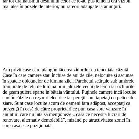
Iar tot dramatismul destinului celor ce le-au pus temelia era vizibil
mai ales în pozele de interior, nu rareori adaugate la anunţuri.
Am privit case care plâng în tăcerea zidurilor cu tencuiala căzută.
Case în care camere stau închise de ani de zile, nelocuite şi ascunse
în spatele obloanelor de lumina zilei. Parchetul scârţaie sub umbrele
franjurate de felii de lumina prin jaluzele vechi de lemn iar ochiurile
de geam şuiera sparte în bătaia vântului. Puţinele camere încă locuite
sunt încălzite cu reşouri electrice iar pereţii sunt tapetaţi cu petice de
ziare. Sunt case locuite acum de oameni fara adăpost, acceptaţi ca
prezenţă în casă de către proprietari ce pun casa spre vânzare în
anunţuri care nu uită să menţioneze „ casă ce necesită lucrări de
renovare, alternativ demolabilă”, mizând pe atractivitatea zonei în
care casa este poziţionată.