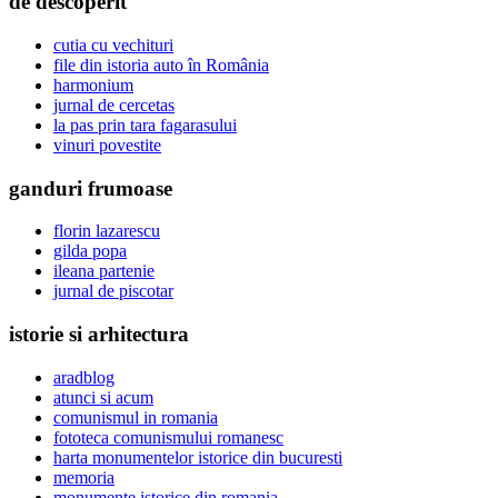
de descoperit
cutia cu vechituri
file din istoria auto în România
harmonium
jurnal de cercetas
la pas prin tara fagarasului
vinuri povestite
ganduri frumoase
florin lazarescu
gilda popa
ileana partenie
jurnal de piscotar
istorie si arhitectura
aradblog
atunci si acum
comunismul in romania
fototeca comunismului romanesc
harta monumentelor istorice din bucuresti
memoria
monumente istorice din romania