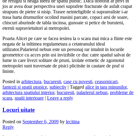
de refugiu si neaga ideea de spatiu public. Daca doborat ar privi in
jos ar avea doar perspectiva unei suprafete fracturate de asfalt crapat
strapuns de pietre si nisip. Trasee neinteligibile si suprarealiste i-ar
trasa harta drumurilor ocolind masini parcate, copaci arsi de soare,
chiscuri aburinde de tabla incinsa, gunoaie si petice de buruieni,
eternii supravietuitori ai metropolei.
Poarta Alicei pe care se facea iesirea la o scara mai mica a fiinte este
negata de la inltimea regulametara a cetateanului ideal
utilizator.Palarierul nebun este un personaj rar intalnit in locurile
geometrice cu acces prin usi invizibile ce duc catre spatiul salvat de
lume in care livezi solitare de pruni, izolate ermetic de zgomotul
metropolei sunt traversate de pisici plictisite in cautare de praf si
liniste.
Posted in
arhitectura
,
bucuresti
,
case cu povesti
,
ceasornicari
,
fantezii si spatii utopice
,
subiectiv
|
Tagged
alice in tara minunilor
,
arhitectura spatiului interior
,
bucuresti
,
palarierul nebun
,
probleme de
scara
,
spatii interioare
|
Leave a reply
Locuri uitate
Posted on
September 6, 2009
by
lecitina
Reply