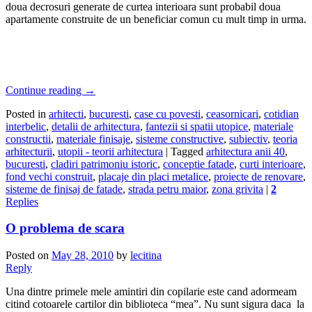
doua decrosuri generate de curtea interioara sunt probabil doua
apartamente construite de un beneficiar comun cu mult timp in urma.
Continue reading
→
Posted in
arhitecti
,
bucuresti
,
case cu povesti
,
ceasornicari
,
cotidian
interbelic
,
detalii de arhitectura
,
fantezii si spatii utopice
,
materiale
constructii
,
materiale finisaje
,
sisteme constructive
,
subiectiv
,
teoria
arhitecturii
,
utopii - teorii arhitectura
|
Tagged
arhitectura anii 40
,
bucuresti
,
cladiri patrimoniu istoric
,
conceptie fatade
,
curti interioare
,
fond vechi construit
,
placaje din placi metalice
,
proiecte de renovare
,
sisteme de finisaj de fatade
,
strada petru maior
,
zona grivita
|
2
Replies
O problema de scara
Posted on
May 28, 2010
by
lecitina
Reply
Una dintre primele mele amintiri din copilarie este cand adormeam
citind cotoarele cartilor din biblioteca “mea”. Nu sunt sigura daca la