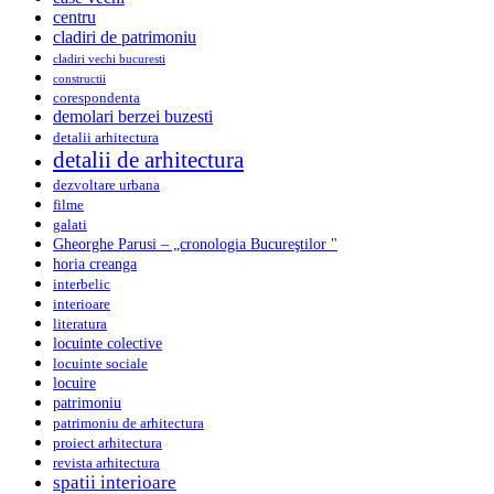
centru
cladiri de patrimoniu
cladiri vechi bucuresti
constructii
corespondenta
demolari berzei buzesti
detalii arhitectura
detalii de arhitectura
dezvoltare urbana
filme
galati
Gheorghe Parusi – „cronologia Bucureştilor "
horia creanga
interbelic
interioare
literatura
locuinte colective
locuinte sociale
locuire
patrimoniu
patrimoniu de arhitectura
proiect arhitectura
revista arhitectura
spatii interioare