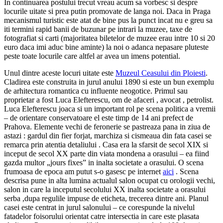
In continuarea postului trecut vreau acum sa vorbesc si despre
locurile uitate si prea putin promovate de langa noi. Daca in Praga
mecanismul turistic este atat de bine pus la punct incat nu e greu sa
iti termini rapid banii de buzunar pe intrari la muzee, taxe de
fotografiat si carti (majoritatea biletelor de muzee erau intre 10 si 20
euro daca imi aduc bine aminte) la noi o adanca nepasare pluteste
peste toate locurile care altfel ar avea un imens potential.
Unul dintre aceste locuri uitate este
Muzeul Ceasului din Ploiesti
.
Cladirea este construita in jurul anului 1890 si este un bun exemplu
de arhitectura romantica cu influente neogotice. Primul sau
proprietar a fost Luca Elefterescu, om de afaceri , avocat , petrolist.
Luca Elefterescu joaca si un important rol pe scena politica a vremii
– de orientare conservatoare el este timp de 14 ani prefect de
Prahova. Elemente vechi de feronerie se pastreaza pana in ziua de
astazi : gardul din fier forjat, marchiza si cismeaua din fata casei se
remarca prin atentia detaliului . Casa era la sfarsit de secol XIX si
inceput de secol XX parte din viata mondena a orasului – ea fiind
gazda multor „jours fixes” in inalta societate a orasului. O scena
frumoasa de epoca am putut s-o gasesc pe internet
aici
. Scena
descrisa pune in alta lumina actualul salon ocupat cu orologii vechi,
salon in care la inceputul secolului XX inalta societate a orasului
serba ,dupa regulile impuse de eticheta, trecerea dintre ani. Planul
casei este centrat in jurul salonului – ce corespunde la nivelul
fatadelor foisorului orientat catre intersectia in care este plasata