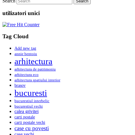
Search
utilizatori unici
Tag Cloud
Add new tag
annie bentoiu
arhitectura
arhitectura de patrimoniu
arhitectura eco
arhitectura spatiului interior
brasov
bucuresti
bucurestiul interbelic
bucurestiul vechi
calea grivitei
carti postale
carti postale vechi
case cu povesti
case vechi