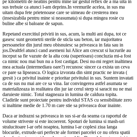
pe kilometrii de neatins pentru mine iar gestul reflex de a ma uita in
sus trebuie ca atunci l-am deprins.In vremurile acelea, in sus ma
uitam dupa fete prietenoase care se uimeau de cresterea mea
(insesizabila pentru mine si neasumata) si dupa mingea rosie cu
buline albe si baloane de sapun.
Repetand exercitiul privirii in sus, acum, la multi ani dupa, tot ce
gasesc sunt geometrii sterile de sticla sau beton, iar majoritatea
persoanelor din jurul meu obisnuiesc sa priveasca in fata sau in
jos.Dealtfel atunci cand asemeni lui Alice am crescut si lucrurile au
inceput sa fie vazute de la alta cota (superioara) concluzia mi-a fost
ca nimic nou mai bun nu a fost castigat. Desi nu-mi regret inaltimea
mea actuala (intermediara oare?) recunosc sincer ca exista un ceva
ce pare sa lipseasca. O logica izvorata din simt practic ne invata (
gresit ) ca privitul inainte e prioritar privitului in sus. Suntem invatati
ca de sus nu mai are ce sa vina. Iar convingerea astfel asumata se
materializeaza in realitatea din jur iar cerul sterp si saracit nu ne mai
daruieste nimic. Totul stagneaza in lumina de caldura topita.
Cladirile sunt proiectate pentru individul STAS cu sensibilitate zero
si inaltime medie de 1.70 m care stie sa priveasca doar inainte.
Daca ar indrazni sa priveasca in sus si-ar da seama ca raportul de
volume striveste si este incoerent. Spoturi de lumina si mash-uri
stralucitoare l-ar orbi noaptea, lumina l-ar coplesi ziua langa
blocurile, extrude-uri perfecte ale formei parcelei ce nu ofera spatii