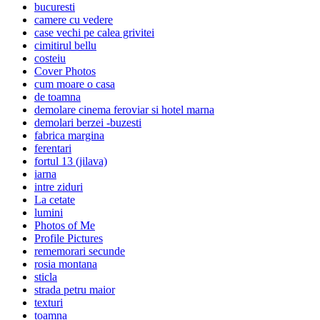
bucuresti
camere cu vedere
case vechi pe calea grivitei
cimitirul bellu
costeiu
Cover Photos
cum moare o casa
de toamna
demolare cinema feroviar si hotel marna
demolari berzei -buzesti
fabrica margina
ferentari
fortul 13 (jilava)
iarna
intre ziduri
La cetate
lumini
Photos of Me
Profile Pictures
rememorari secunde
rosia montana
sticla
strada petru maior
texturi
toamna