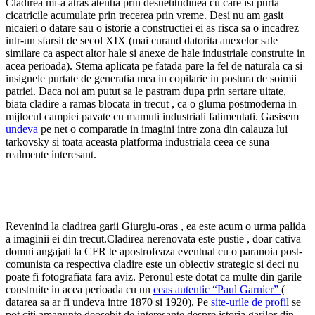
Cladirea mi-a atras atentia prin desuetitudinea cu care isi purta
cicatricile acumulate prin trecerea prin vreme. Desi nu am gasit
nicaieri o datare sau o istorie a constructiei ei as risca sa o incadrez
intr-un sfarsit de secol XIX (mai curand datorita anexelor sale
similare ca aspect altor hale si anexe de hale industriale construite in
acea perioada). Stema aplicata pe fatada pare la fel de naturala ca si
insignele purtate de generatia mea in copilarie in postura de soimii
patriei. Daca noi am putut sa le pastram dupa prin sertare uitate,
biata cladire a ramas blocata in trecut , ca o gluma postmoderna in
mijlocul campiei pavate cu mamuti industriali falimentati. Gasisem
undeva
pe net o comparatie in imagini intre zona din calauza lui
tarkovsky si toata aceasta platforma industriala ceea ce suna
realmente interesant.
Revenind la cladirea garii Giurgiu-oras , ea este acum o urma palida
a imaginii ei din trecut.Cladirea nerenovata este pustie , doar cativa
domni angajati la CFR te apostrofeaza eventual cu o paranoia post-
comunista ca respectiva cladire este un obiectiv strategic si deci nu
poate fi fotografiata fara aviz. Peronul este dotat ca multe din garile
construite in acea perioada cu un
ceas autentic “Paul Garnier”
(
datarea sa ar fi undeva intre 1870 si 1920). Pe
site-urile de profil
se
pot citi amanunte deosebit de interesante despre istoria garilor din