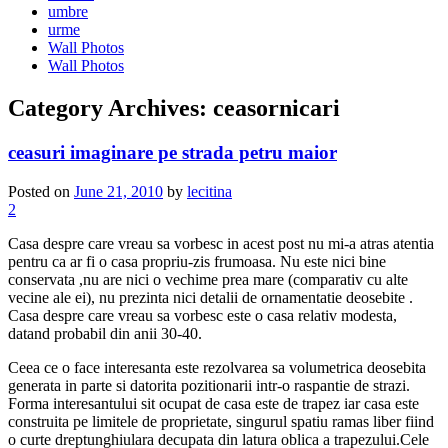
umbre
urme
Wall Photos
Wall Photos
Category Archives:
ceasornicari
ceasuri imaginare pe strada petru maior
Posted on
June 21, 2010
by
lecitina
2
Casa despre care vreau sa vorbesc in acest post nu mi-a atras atentia
pentru ca ar fi o casa propriu-zis frumoasa. Nu este nici bine
conservata ,nu are nici o vechime prea mare (comparativ cu alte
vecine ale ei), nu prezinta nici detalii de ornamentatie deosebite .
Casa despre care vreau sa vorbesc este o casa relativ modesta,
datand probabil din anii 30-40.
Ceea ce o face interesanta este rezolvarea sa volumetrica deosebita
generata in parte si datorita pozitionarii intr-o raspantie de strazi.
Forma interesantului sit ocupat de casa este de trapez iar casa este
construita pe limitele de proprietate, singurul spatiu ramas liber fiind
o curte dreptunghiulara decupata din latura oblica a trapezului.Cele