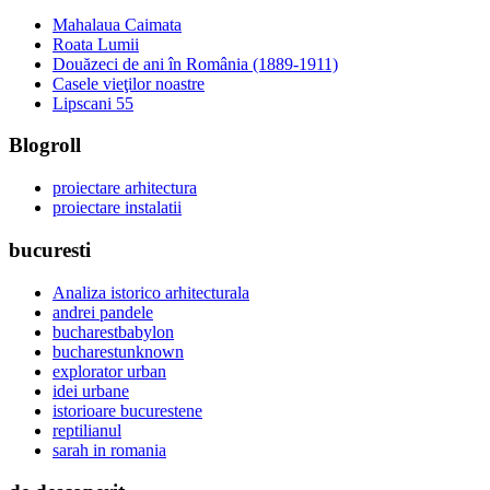
Mahalaua Caimata
Roata Lumii
Douăzeci de ani în România (1889-1911)
Casele vieţilor noastre
Lipscani 55
Blogroll
proiectare arhitectura
proiectare instalatii
bucuresti
Analiza istorico arhitecturala
andrei pandele
bucharestbabylon
bucharestunknown
explorator urban
idei urbane
istorioare bucurestene
reptilianul
sarah in romania