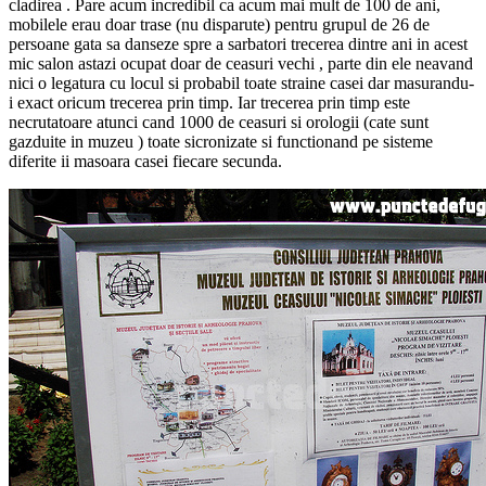
cladirea . Pare acum incredibil ca acum mai mult de 100 de ani,
mobilele erau doar trase (nu disparute) pentru grupul de 26 de
persoane gata sa danseze spre a sarbatori trecerea dintre ani in acest
mic salon astazi ocupat doar de ceasuri vechi , parte din ele neavand
nici o legatura cu locul si probabil toate straine casei dar masurandu-
i exact oricum trecerea prin timp. Iar trecerea prin timp este
necrutatoare atunci cand 1000 de ceasuri si orologii (cate sunt
gazduite in muzeu ) toate sicronizate si functionand pe sisteme
diferite ii masoara casei fiecare secunda.