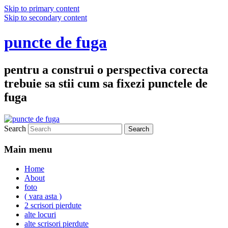
Skip to primary content
Skip to secondary content
puncte de fuga
pentru a construi o perspectiva corecta
trebuie sa stii cum sa fixezi punctele de
fuga
Search
Main menu
Home
About
foto
( vara asta )
2 scrisori pierdute
alte locuri
alte scrisori pierdute