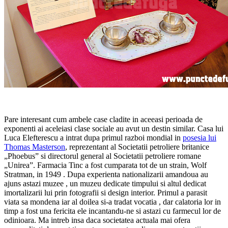
Pare interesant cum ambele case cladite in aceeasi perioada de
exponenti ai aceleiasi clase sociale au avut un destin similar. Casa lui
Luca Elefterescu a intrat dupa primul razboi mondial in
posesia lui
Thomas Masterson
, reprezentant al Societatii petroliere britanice
„Phoebus” si directorul general al Societatii petroliere romane
„Unirea”. Farmacia Tinc a fost cumparata tot de un strain, Wolf
Stratman, in 1949 . Dupa experienta nationalizarii amandoua au
ajuns astazi muzee , un muzeu dedicate timpului si altul dedicat
imortalizarii lui prin fotografii si design interior. Primul a parasit
viata sa mondena iar al doilea si-a tradat vocatia , dar calatoria lor in
timp a fost una fericita ele incantandu-ne si astazi cu farmecul lor de
odinioara. Ma intreb insa daca societatea actuala mai ofera