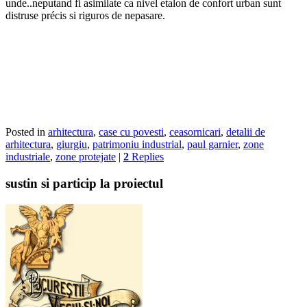
unde..neputand fi asimilate ca nivel etalon de confort urban sunt
distruse précis si riguros de nepasare.
Posted in
arhitectura
,
case cu povesti
,
ceasornicari
,
detalii de
arhitectura
,
giurgiu
,
patrimoniu industrial
,
paul garnier
,
zone
industriale
,
zone protejate
|
2
Replies
sustin si particip la proiectul