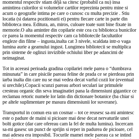
momentul respectiv stiam déjà sa citesc (probabil ca nu) insa
amintirea culorilor si volumelor cartilor reprezinta pentru mine si
acum o geografie intima pe care o cunosc cu multa precizie . Stiu
locatia (si datarea pozitionarii ei) pentru fiecare carte in parte din
biblioteca mea. Editura, an, miros, culoare toate sunt bine fixate in
memorie.O alta amintire din copilarie este cea cu biblioteca bunicilor
ce parea la momentul respectiv cam ca bibliotecile facultatilor
engleze din filme – ingusta,inalta cat 3 nivele, scaldata intr-o vaga
lumina aurie a geamului ingust. Lungimea bibliotecii se multiplica
prin sisteme de oglinzi invizibile ochiului liber pe adancimi de
neimaginat.
Tot in aceeasi perioada gradina copilariei mele parea o “dumbrava
minunata” in care pisicile pareau feline de prada ce se pierdeau prin
iarba inalta din care nu se mai vedea decat varful cozii lor (eventual
si urechile).Copacii scunzi pareau arbori seculari iar primulele
cresteau organic din seva imaginatiei pana la dimensiuni gigantice ce
reclamau retoric numele lor latin din dictionare botanice (ba chiar si
pe altele suplimentare pe masura dimensiunii lor suverane).
Transportul in comun era un cosmar – tot ce reusesc sa-mi amintesc
este o padure de maini si picioare mai dese decat nervaturile unei
bolti gotice (dar care ofereau cam la fel de multa lumina). Incercam
sa-mi gasesc un punct de sprijin si reper in padurea de picioare, cel
mai adesea era imposibil. Tocurile mamei mele pareau ca se intind