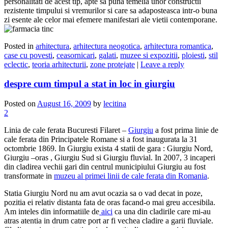
personalitati de acest tip, apte sa puna temelia unor constructii
rezistente timpului si vremurilor si care sa adaposteasca intr-o buna
zi esente ale celor mai efemere manifestari ale vietii contemporane.
Posted in
arhitectura
,
arhitectura neogotica
,
arhitectura romantica
,
case cu povesti
,
ceasornicari
,
galati
,
muzee si expozitii
,
ploiesti
,
stil
eclectic
,
teoria arhitecturii
,
zone protejate
|
Leave a reply
despre cum timpul a stat in loc in giurgiu
Posted on
August 16, 2009
by
lecitina
2
Linia de cale ferata Bucuresti Filaret –
Giurgiu
a fost prima linie de
cale ferata din Principatele Romane si a fost inaugurata la 31
octombrie 1869. In Giurgiu exista 4 statii de gara : Giurgiu Nord,
Giurgiu –oras , Giurgiu Sud si Giurgiu fluvial. In 2007, 3 incaperi
din cladirea vechii gari din centrul municipiului Giurgiu au fost
transformate in
muzeu al primei linii de cale ferata din Romania
.
Statia Giurgiu Nord nu am avut ocazia sa o vad decat in poze,
pozitia ei relativ distanta fata de oras facand-o mai greu accesibila.
Am inteles din informatiile de
aici
ca una din cladirile care mi-au
atras atentia in drum catre port ar fi vechea cladire a garii fluviale.