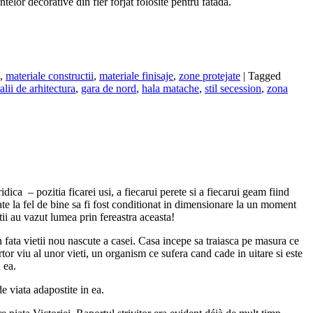
ntelor decorative din fier forjat folosite pentru fatada.
,
materiale constructii
,
materiale finisaje
,
zone protejate
|
Tagged
alii de arhitectura
,
gara de nord
,
hala matache
,
stil secession
,
zona
ridica – pozitia ficarei usi, a fiecarui perete si a fiecarui geam fiind
ate la fel de bine sa fi fost conditionat in dimensionare la un moment
atii au vazut lumea prin fereastra aceasta!
 fata vietii nou nascute a casei. Casa incepe sa traiasca pe masura ce
rtor viu al unor vieti, un organism ce sufera cand cade in uitare si este
 ea.
e viata adapostite in ea.