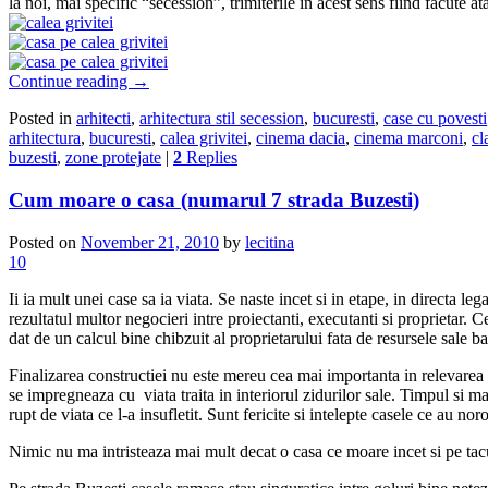
la noi, mai specific “secession”, trimiterile in acest sens fiind facute a
Continue reading
→
Posted in
arhitecti
,
arhitectura stil secession
,
bucuresti
,
case cu povesti
arhitectura
,
bucuresti
,
calea grivitei
,
cinema dacia
,
cinema marconi
,
cl
buzesti
,
zone protejate
|
2
Replies
Cum moare o casa (numarul 7 strada Buzesti)
Posted on
November 21, 2010
by
lecitina
10
Ii ia mult unei case sa ia viata. Se naste incet si in etape, in directa leg
rezultatul multor negocieri intre proiectanti, executanti si proprietar
dat de un calcul bine chibzuit al proprietarului fata de resursele sale ba
Finalizarea constructiei nu este mereu cea mai importanta in relevarea 
se impregneaza cu viata traita in interiorul zidurilor sale. Timpul si ma
rupt de viata ce l-a insufletit. Sunt fericite si intelepte casele ce au n
Nimic nu ma intristeaza mai mult decat o casa ce moare incet si pe tacut