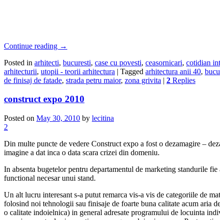
Continue reading
→
Posted in
arhitecti
,
bucuresti
,
case cu povesti
,
ceasornicari
,
cotidian in
arhitecturii
,
utopii - teorii arhitectura
|
Tagged
arhitectura anii 40
,
bucu
de finisaj de fatade
,
strada petru maior
,
zona grivita
|
2
Replies
construct expo 2010
Posted on
May 30, 2010
by
lecitina
2
Din multe puncte de vedere Construct expo a fost o dezamagire – dezama
imagine a dat inca o data scara crizei din domeniu.
In absenta bugetelor pentru departamentul de marketing standurile fie a
functional necesar unui stand.
Un alt lucru interesant s-a putut remarca vis-a vis de categoriile de mat
folosind noi tehnologii sau finisaje de foarte buna calitate acum aria de
o calitate indoielnica) in general adresate programului de locuinta indiv