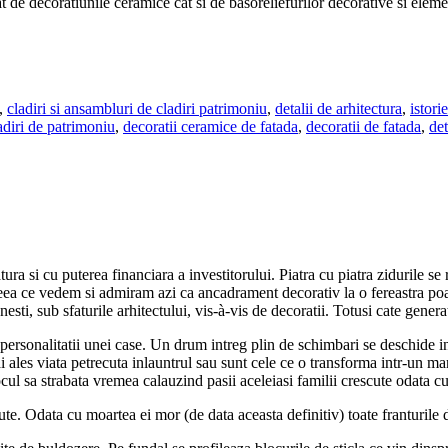
tat de decoratiunile ceramice cat si de basoreliefurilor decorative si eleme
,
cladiri si ansambluri de cladiri patrimoniu
,
detalii de arhitectura
,
istorie
adiri de patrimoniu
,
decoratii ceramice de fatada
,
decoratii de fatada
,
det
atura si cu puterea financiara a investitorului. Piatra cu piatra zidurile se 
. Ceea ce vedem si admiram azi ca ancadrament decorativ la o fereastra po
nesti, sub sfaturile arhitectului, vis-à-vis de decoratii. Totusi cate gener
personalitatii unei case. Un drum intreg plin de schimbari se deschide in
i ales viata petrecuta inlauntrul sau sunt cele ce o transforma intr-un ma
orocul sa strabata vremea calauzind pasii aceleiasi familii crescute odata cu
e. Odata cu moartea ei mor (de data aceasta definitiv) toate franturile d