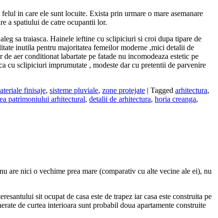
de felul in care ele sunt locuite. Exista prin urmare o mare asemanare
re a spatiului de catre ocupantii lor.
leg sa traiasca. Hainele ieftine cu sclipiciuri si croi dupa tipare de
litate inutila pentru majoritatea femeilor moderne ,mici detalii de
or de aer conditionat labartate pe fatade nu incomodeaza estetic pe
aca cu sclipiciuri imprumutate , modeste dar cu pretentii de parvenire
teriale finisaje
,
sisteme pluviale
,
zone protejate
|
Tagged
arhitectura
,
ea patrimoniului arhitectural
,
detalii de arhitectura
,
horia creanga
,
,nu are nici o vechime prea mare (comparativ cu alte vecine ale ei), nu
eresantului sit ocupat de casa este de trapez iar casa este construita pe
enerate de curtea interioara sunt probabil doua apartamente construite