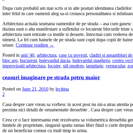
Dupa cum probabil am mai scris si in alte posturi identitatea cladirilor 
intre felul in care oamenii aleg sa-si croiasca personalitatea si infatisar
Arhitectura actuala seamana oamenilor de pe strada – asa cum gasesc de cu
duzina sunt o alta manifestare a sufletului ce locuieste blocurile triste
arhitectura sunt retezate ca inutile si desuete. Intocmai cum vederea d
nimeni. La fel cum hainele de pe strada sunt copii dupa copii de haine d
uriase.
Continue reading
→
Posted in
anii '40
,
arhitectura
,
case cu povesti
,
cladiri si ansambluri de
bloc aro
,
bucuresti
,
bulevardul dacia
,
bulevardul magheru
,
centru vec
improvizatii arhitectura
,
locuire
,
stil modern
,
tamplarie
,
vernacular
,
zon
ceasuri imaginare pe strada petru maior
Posted on
June 21, 2010
by
lecitina
2
Casa despre care vreau sa vorbesc in acest post nu mi-a atras atentia p
prezinta nici detalii de ornamentatie deosebite . Casa despre care vrea
Ceea ce o face interesanta este rezolvarea sa volumetrica deosebita gener
limitele de proprietate, singurul spatiu ramas liber fiind o curte drep
de un beneficiar comun cu mult timp in urma.