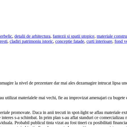
terbelic
,
detalii de arhitectura
,
fantezii si spatii utopice
,
materiale constru
resti
,
cladiri patrimoniu istoric
,
conceptie fatade
,
curti interioare
,
fond ve
gire la nivel de prezentare dar mai ales dezamagire intrucat lipsa unor
u utilizat materialele mai vechi, fie au improvizat amenajari cu bugete 
eriale promovate. Daca in anii trecuti in spot-light se aflau materiale ext
 interes s-a schimbat. In prim plan s-au aflat standuri ce comercializau m
iduala. Probabil publicul tinta vizat au fost tineri cu posibilitati financi