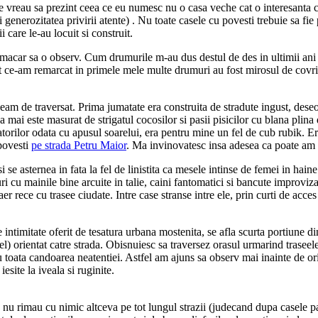
e vreau sa prezint ceea ce eu numesc nu o casa veche cat o interesanta ca
 generozitatea privirii atente) . Nu toate casele cu povesti trebuie sa fie
 care le-au locuit si construit.
macar sa o observ. Cum drumurile m-au dus destul de des in ultimii ani 
 ce-am remarcat in primele mele multe drumuri au fost mirosul de covrigi
am de traversat. Prima jumatate era construita de stradute ingust, deseor
a mai este masurat de strigatul cocosilor si pasii pisicilor cu blana plina
atorilor odata cu apusul soarelui, era pentru mine un fel de cub rubik. Er
povesti
pe strada Petru Maior
. Ma invinovatesc insa adesea ca poate am r
e asternea in fata la fel de linistita ca mesele intinse de femei in haine p
ri cu mainile bine arcuite in talie, caini fantomatici si bancute improviz
aer rece cu trasee ciudate. Intre case stranse intre ele, prin curti de acce
e intimitate oferit de tesatura urbana mostenita, se afla scurta portiune di
 orientat catre strada. Obisnuiesc sa traversez orasul urmarind traseele st
 toata candoarea neatentiei. Astfel am ajuns sa observ mai inainte de oric
esite la iveala si ruginite.
nu rimau cu nimic altceva pe tot lungul strazii (judecand dupa casele past