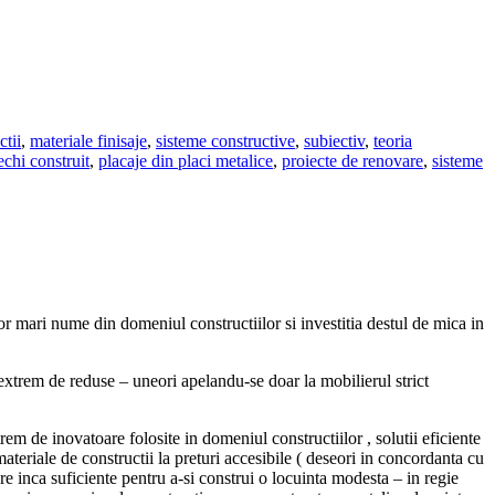
ctii
,
materiale finisaje
,
sisteme constructive
,
subiectiv
,
teoria
chi construit
,
placaje din placi metalice
,
proiecte de renovare
,
sisteme
 mari nume din domeniul constructiilor si investitia destul de mica in
extrem de reduse – uneori apelandu-se doar la mobilierul strict
rem de inovatoare folosite in domeniul constructiilor , solutii eficiente
ateriale de constructii la preturi accesibile ( deseori in concordanta cu
are inca suficiente pentru a-si construi o locuinta modesta – in regie