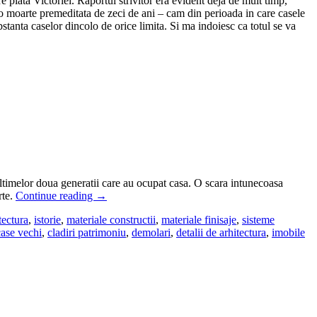
e piata Victoriei. Raportul strivitor era evident déjà de mult timp,
t o moarte premeditata de zeci de ani – cam din perioada in care casele
bstanta caselor dincolo de orice limita. Si ma indoiesc ca totul se va
ultimelor doua generatii care au ocupat casa. O scara intunecoasa
rte.
Continue reading
→
tectura
,
istorie
,
materiale constructii
,
materiale finisaje
,
sisteme
case vechi
,
cladiri patrimoniu
,
demolari
,
detalii de arhitectura
,
imobile