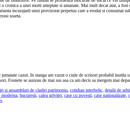
te de buldozere. Pe fundal se profileaza blocurile de sticla ce vin dinspr
t o cronica a unei morti asteptate si amanate. Mai mult decat atat, a fos
varianta incurajarii unui provizorat perpetuu care a erodat si consumat su
eeasi soarta.
 jumatate cazut. In stanga am vazut o cutie de scrisori probabil inutila 
crisori. Fosnete se auzeau de mai sus asa ca am decis sa mergem mai depa
iri si ansambluri de cladiri patrimoniu
,
cotidian interbelic
,
detalii de arhi
ra moderna
,
bucuresti
,
calea grivitei
,
case cu povesti
,
case nationalizate
,
es