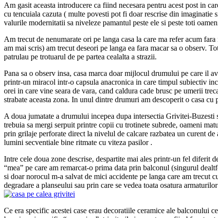
Am gasit aceasta introducere ca fiind necesara pentru acest post in car
cu tencuiala cazuta ( multe povesti pot fi doar rescrise din imaginatie si
valurile modernitatii sa niveleze pamantul peste ele si peste toti oamenii
Am trecut de nenumarate ori pe langa casa la care ma refer acum fara 
am mai scris) am trecut deseori pe langa ea fara macar sa o observ. Tot
patrulau pe trotuarul de pe partea cealalta a strazii.
Pana sa o observ insa, casa marca doar mijlocul drumului pe care il ave
printr-un miracol intr-o capsula anacronica in care timpul subiectiv inc
orei in care vine seara de vara, cand caldura cade brusc pe umerii trec
strabate aceasta zona. In unul dintre drumuri am descoperit o casa cu 
A doua jumatate a drumului incepea dupa intersectia Grivitei-Buzesti si s
trebuia sa mergi serpuit printre copii cu trotinete subrede, oameni matu
prin grilaje perforate direct la nivelul de calcare razbatea un curent de 
lumini secventiale bine ritmate cu viteza pasilor .
Intre cele doua zone descrise, despartite mai ales printr-un fel diferit d
“mea” pe care am remarcat-o prima data prin balconul (singurul dealtfel)
si doar norocul m-a salvat de mici accidente pe langa care am trecut cu
degradare a planseului sau prin care se vedea toata osatura armaturilor i
Ce era specific acestei case erau decoratiile ceramice ale balconului ce 