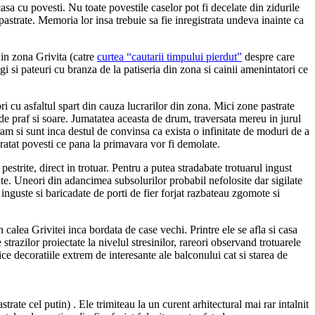
sa cu povesti. Nu toate povestile caselor pot fi decelate din zidurile
 pastrate. Memoria lor insa trebuie sa fie inregistrata undeva inainte ca
in zona Grivita (catre
curtea “cautarii timpului pierdut”
despre care
 si pateuri cu branza de la patiseria din zona si cainii amenintatori ce
i cu asfaltul spart din cauza lucrarilor din zona. Mici zone pastrate
 de praf si soare. Jumatatea aceasta de drum, traversata mereu in jurul
am si sunt inca destul de convinsa ca exista o infinitate de moduri de a
atat povesti ce pana la primavara vor fi demolate.
estrite, direct in trotuar. Pentru a putea stradabate trotuarul ingust
ate. Uneori din adancimea subsolurilor probabil nefolosite dar sigilate
s inguste si baricadate de porti de fier forjat razbateau zgomote si
n calea Grivitei inca bordata de case vechi. Printre ele se afla si casa
razilor proiectate la nivelul stresinilor, rareori observand trotuarele
e decoratiile extrem de interesante ale balconului cat si starea de
rate cel putin) . Ele trimiteau la un curent arhitectural mai rar intalnit