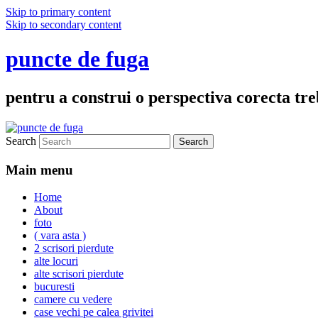
Skip to primary content
Skip to secondary content
puncte de fuga
pentru a construi o perspectiva corecta treb
Search
Main menu
Home
About
foto
( vara asta )
2 scrisori pierdute
alte locuri
alte scrisori pierdute
bucuresti
camere cu vedere
case vechi pe calea grivitei