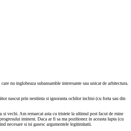
col care nu inglobeaza subansamble interesante sau unicat de arhitectura.
.
iitor nascut prin nestiinta si ignoranta ochilor inchisi (cu forta sau din
 si vechi. Am remarcat asta cu tristete la ultimul post facut de mine
progresului iminent. Daca ar fi sa ma pozitionez in aceasta lupta (cu
ind necesare si isi gasesc argumentele legitimitatii.