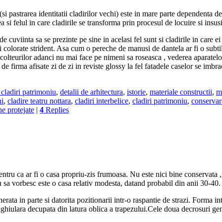
(si pastrarea identitatii cladirilor vechi) este in mare parte dependenta 
ea si felul in care cladirile se transforma prin procesul de locuire si insusi
viinta sa se prezinte pe sine in acelasi fel sunt si cladirile in care ei a
 si colorate strident. Asa cum o pereche de manusi de dantela ar fi o subti
ecolteurilor adanci nu mai face pe nimeni sa roseasca , vederea aparatel
e firma afisate zi de zi in reviste glossy la fel fatadele caselor se imbr
 cladiri patrimoniu
,
detalii de arhitectura
,
istorie
,
materiale constructii
,
ma
hi
,
cladire teatru nottara
,
cladiri interbelice
,
cladiri patrimoniu
,
conservar
e protejate
|
4
Replies
entru ca ar fi o casa propriu-zis frumoasa. Nu este nici bine conservata 
u sa vorbesc este o casa relativ modesta, datand probabil din anii 30-40.
ata in parte si datorita pozitionarii intr-o raspantie de strazi. Forma int
tunghiulara decupata din latura oblica a trapezului.Cele doua decrosuri g