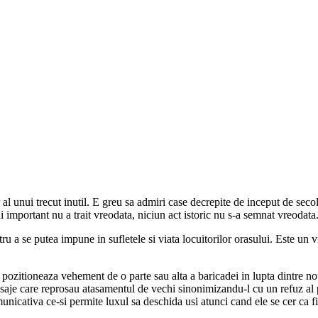
tor al unui trecut inutil. E greu sa admiri case decrepite de inceput de se
important nu a trait vreodata, niciun act istoric nu s-a semnat vreodata
ntru a se putea impune in sufletele si viata locuitorilor orasului. Este un v
pozitioneaza vehement de o parte sau alta a baricadei in lupta dintre nou
esaje care reprosau atasamentul de vechi sinonimizandu-l cu un refuz al 
unicativa ce-si permite luxul sa deschida usi atunci cand ele se cer ca fi