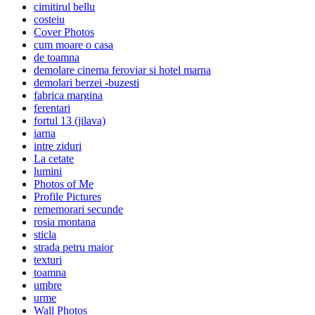
cimitirul bellu
costeiu
Cover Photos
cum moare o casa
de toamna
demolare cinema feroviar si hotel marna
demolari berzei -buzesti
fabrica margina
ferentari
fortul 13 (jilava)
iarna
intre ziduri
La cetate
lumini
Photos of Me
Profile Pictures
rememorari secunde
rosia montana
sticla
strada petru maior
texturi
toamna
umbre
urme
Wall Photos