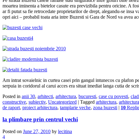
Pe strada Buzesti casele ramase stau singuratice intre goluri bine netezi
moartea iminenta a bietelor casute era previzibila pentru oricine. A fos
ar fi putut sa fie retrocedate proprietarilor de drept, alegandu-se insa 
opri aici – probabil toata aria intre Buzesti si Gara de Nord va avea ac
Am intrat sovaielnic in curtea casei prin gangul intunecos cu plafon pe
serpuia in coridorul al carui acces era situat imediat langa cutia de s
Posted in
anii 30
,
arhitecti
,
arhitectura
,
bucuresti
,
case cu povesti
,
clad
constructive
,
subiectiv
,
Uncategorized
|
Tagged
arhitectura
,
arhitectu
de raport
,
proiect arhitectura
,
tamplarie veche
,
zona buzesti
|
10
Repli
la plimbare prin centrul vechi
Posted on
June 27, 2010
by
lecitina
4