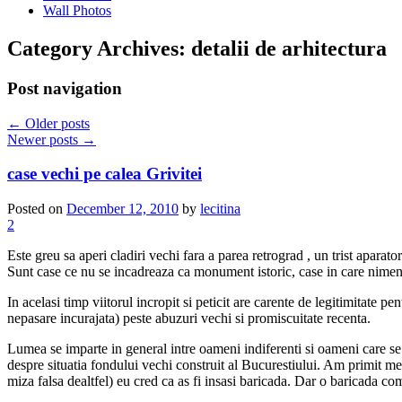
Wall Photos
Category Archives:
detalii de arhitectura
Post navigation
←
Older posts
Newer posts
→
case vechi pe calea Grivitei
Posted on
December 12, 2010
by
lecitina
2
Este greu sa aperi cladiri vechi fara a parea retrograd , un trist apara
Sunt case ce nu se incadreaza ca monument istoric, case in care nimeni 
In acelasi timp viitorul incropit si peticit are carente de legitimitate pe
nepasare incurajata) peste abuzuri vechi si promiscuitate recenta.
Lumea se imparte in general intre oameni indiferenti si oameni care se 
despre situatia fondului vechi construit al Bucurestiului. Am primit m
miza falsa dealtfel) eu cred ca as fi insasi baricada. Dar o baricada com