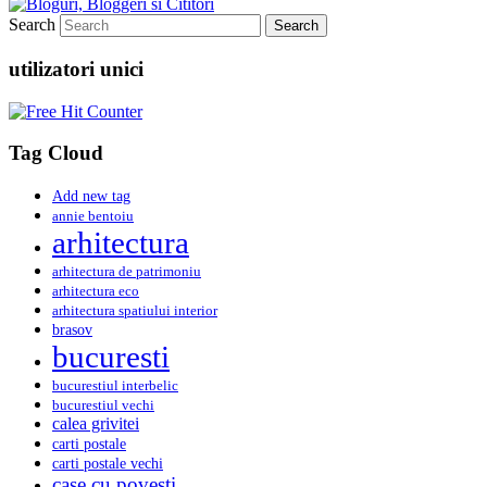
Search
utilizatori unici
Tag Cloud
Add new tag
annie bentoiu
arhitectura
arhitectura de patrimoniu
arhitectura eco
arhitectura spatiului interior
brasov
bucuresti
bucurestiul interbelic
bucurestiul vechi
calea grivitei
carti postale
carti postale vechi
case cu povesti