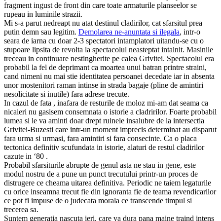
fragment ingust de front din care toate armaturile planseelor se
rupeau in luminile strazii.
Mi s-a parut nedreapt nu atat destinul cladirilor, cat sfarsitul prea
putin demn sau legitim.
Demolarea ne-anuntata si ilegala
, intr-o
seara de iarna cu doar 2-3 spectatori intamplatori uitandu-se cu o
stupoare lipsita de revolta la spectacolul neasteptat intalnit. Masinile
treceau in continuare nestingherite pe calea Grivitei. Spectacolul era
probabil la fel de deprimant ca moartea unui batran printre straini,
cand nimeni nu mai stie identitatea persoanei decedate iar in absenta
unor mostenitori raman intinse in strada bagaje (pline de amintiri
nesolicitate si inutile) fara adrese trecute.
In cazul de fata , inafara de resturile de moloz mi-am dat seama ca
nicaieri nu gasisem consemnata o istorie a cladririlor. Foarte probabil
lumea si le va aminti doar drept ruinele insalubre de la intersectia
Grivitei-Buzesti care intr-un moment imprecis determinat au disparut
fara urma si urmasi, fara amintiri si fara consecinte. Ca o placa
tectonica definitiv scufundata in istorie, alaturi de restul cladirilor
cazute in ‘80 .
Probabil sfarsiturile abrupte de genul asta ne stau in gene, este
modul nostru de a pune un punct trecutului printr-un proces de
distrugere ce cheama uitarea definitiva. Periodic ne taiem legaturile
cu orice inseamna trecut fie din ignoranta fie de teama revendicarilor
ce pot fi impuse de o judecata morala ce transcende timpul si
trecerea sa.
Suntem generatia nascuta ieri, care va dura pana maine traind intens