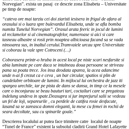
Norvegian”. exista un pasaj ce descrie zona Elisabeta – Universitate
pe timp de noapte:
“cateva ore mai tarziu cei doi ziaristi iesisera in frigul de afara al
orasului si o luara spre bulevardul Elisabeta, unde se afla bomba
numita Tunelul Norvegian”. Orasul arata feeric in jocul de lumini
al reclamelor si al cinematografelor, numeroase si aici si care
tasneau albastre si rosii prin noaptea albicioasa facand sa se vada
ninsoarea sus, in inaltul cerului.Tramvaiele urcau spre Universitate
si coborau la vale spre Cotroceni (…)
Coborasera printr-o hruba in acest local pe niste scari nesfarsite si
abia luminate pe care daca se intalneau doua persoane se striveau
pana sa poata trece. Jos insa deodata aparea, la acea adancime
unde n-ai fi crezut ca e ceva , un bar circular, spatios si plin de
candelabre orbitoare de lumini. In mijlocul lui orchestra de jazz iti
spargea urechile, iar pe pista de dans se dansa, in timp ce la mesele
care o inconjurau se beau bauturi tari, coctailuri care se pregateau
indelung undeva in spate.Deasupra si jur imprejurul salii se vedeau
un fel de loji, separeurile , cu perdele de catifea rosie desfacute,
lasand sa se zareasca domni eleganti, la mese cu femei in rochii de
seara decoltate, sau cu spinarile goale.”
Descrierea localului ar putea face trimitere catre localul de noapte
“Tunel de France” existent la subsolul cladirii Grand Hotel Lafayette