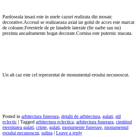
Pardoseala insasi este in unele cazuri realizata din mosaic
decorative.Accesul se realizaeaza axial iar golul de acces este marcat
de coloane.Ferestrele de pe fatadele laterale (fie oarbe sau nu)
prezinta ancadramente bogat decorate.Cornisa este puternic macata.
Un alt caz este cel reprezentat de monumental eroului necunoscut.
Posted in
arhitectura funerara
,
detalii de arhitectura
,
galati
,
stil
eclectic
|
Tagged
arhitectura eclectica
,
arhitectura funerara
,
cimitirul
eternitatea galati
,
cripte
,
galati
,
monumente funerare
,
monumentul
eroului necunoscut
,
sulina
|
Leave a reply