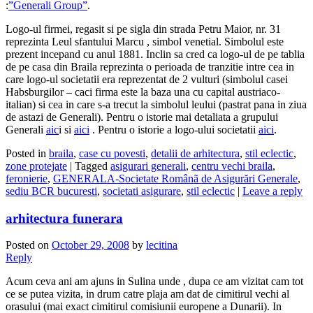
:
”Generali Group”
.
Logo-ul firmei, regasit si pe sigla din strada Petru Maior, nr. 31
reprezinta Leul sfantului Marcu , simbol venetial. Simbolul este
prezent incepand cu anul 1881. Inclin sa cred ca logo-ul de pe tablia
de pe casa din Braila reprezinta o perioada de tranzitie intre cea in
care logo-ul societatii era reprezentat de 2 vulturi (simbolul casei
Habsburgilor – caci firma este la baza una cu capital austriaco-
italian) si cea in care s-a trecut la simbolul leului (pastrat pana in ziua
de astazi de Generali). Pentru o istorie mai detaliata a grupului
Generali
aic
i si
aici
. Pentru o istorie a logo-ului societatii
aici
.
Posted in
braila
,
case cu povesti
,
detalii de arhitectura
,
stil eclectic
,
zone protejate
|
Tagged
asigurari generali
,
centru vechi braila
,
feronierie
,
GENERALA-Societate Românã de Asigurări Generale
,
sediu BCR bucuresti
,
societati asigurare
,
stil eclectic
|
Leave a reply
arhitectura funerara
Posted on
October 29, 2008
by
lecitina
Reply
Acum ceva ani am ajuns in Sulina unde , dupa ce am vizitat cam tot
ce se putea vizita, in drum catre plaja am dat de cimitirul vechi al
orasului (mai exact cimitirul comisiunii europene a Dunarii). In