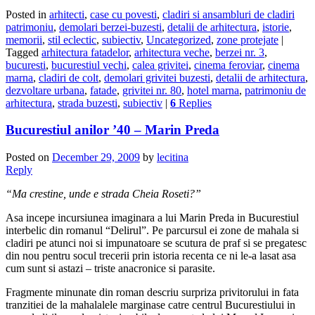
Posted in
arhitecti
,
case cu povesti
,
cladiri si ansambluri de cladiri
patrimoniu
,
demolari berzei-buzesti
,
detalii de arhitectura
,
istorie
,
memorii
,
stil eclectic
,
subiectiv
,
Uncategorized
,
zone protejate
|
Tagged
arhitectura fatadelor
,
arhitectura veche
,
berzei nr. 3
,
bucuresti
,
bucurestiul vechi
,
calea grivitei
,
cinema feroviar
,
cinema
marna
,
cladiri de colt
,
demolari grivitei buzesti
,
detalii de arhitectura
,
dezvoltare urbana
,
fatade
,
grivitei nr. 80
,
hotel marna
,
patrimoniu de
arhitectura
,
strada buzesti
,
subiectiv
|
6
Replies
Bucurestiul anilor ’40 – Marin Preda
Posted on
December 29, 2009
by
lecitina
Reply
“Ma crestine, unde e strada Cheia Roseti?”
Asa incepe incursiunea imaginara a lui Marin Preda in Bucurestiul
interbelic din romanul “Delirul”. Pe parcursul ei zone de mahala si
cladiri pe atunci noi si impunatoare se scutura de praf si se pregatesc
din nou pentru socul trecerii prin istoria recenta ce ni le-a lasat asa
cum sunt si astazi – triste anacronice si parasite.
Fragmente minunate din roman descriu surpriza privitorului in fata
tranzitiei de la mahalalele marginase catre centrul Bucurestiului in