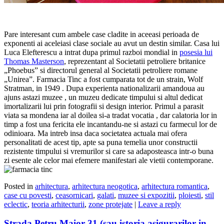
Pare interesant cum ambele case cladite in aceeasi perioada de
exponenti ai aceleiasi clase sociale au avut un destin similar. Casa lui
Luca Elefterescu a intrat dupa primul razboi mondial in
posesia lui
Thomas Masterson
, reprezentant al Societatii petroliere britanice
„Phoebus” si directorul general al Societatii petroliere romane
„Unirea”. Farmacia Tinc a fost cumparata tot de un strain, Wolf
Stratman, in 1949 . Dupa experienta nationalizarii amandoua au
ajuns astazi muzee , un muzeu dedicate timpului si altul dedicat
imortalizarii lui prin fotografii si design interior. Primul a parasit
viata sa mondena iar al doilea si-a tradat vocatia , dar calatoria lor in
timp a fost una fericita ele incantandu-ne si astazi cu farmecul lor de
odinioara. Ma intreb insa daca societatea actuala mai ofera
personalitati de acest tip, apte sa puna temelia unor constructii
rezistente timpului si vremurilor si care sa adaposteasca intr-o buna
zi esente ale celor mai efemere manifestari ale vietii contemporane.
Posted in
arhitectura
,
arhitectura neogotica
,
arhitectura romantica
,
case cu povesti
,
ceasornicari
,
galati
,
muzee si expozitii
,
ploiesti
,
stil
eclectic
,
teoria arhitecturii
,
zone protejate
|
Leave a reply
Strada Petru Maior 31 (sau istoria asigurarilor in