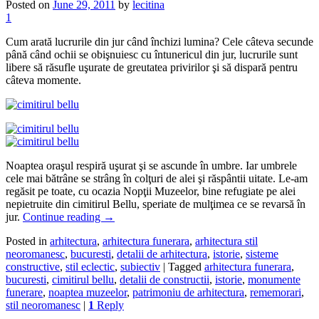
Posted on
June 29, 2011
by
lecitina
1
Cum arată lucrurile din jur când închizi lumina? Cele câteva secunde
până când ochii se obişnuiesc cu întunericul din jur, lucrurile sunt
libere să răsufle uşurate de greutatea privirilor şi să dispară pentru
câteva momente.
Noaptea oraşul respiră uşurat şi se ascunde în umbre. Iar umbrele
cele mai bătrâne se strâng în colţuri de alei şi răspântii uitate. Le-am
regăsit pe toate, cu ocazia Nopţii Muzeelor, bine refugiate pe alei
nepietruite din cimitirul Bellu, speriate de mulţimea ce se revarsă în
jur.
Continue reading
→
Posted in
arhitectura
,
arhitectura funerara
,
arhitectura stil
neoromanesc
,
bucuresti
,
detalii de arhitectura
,
istorie
,
sisteme
constructive
,
stil eclectic
,
subiectiv
|
Tagged
arhitectura funerara
,
bucuresti
,
cimitirul bellu
,
detalii de constructii
,
istorie
,
monumente
funerare
,
noaptea muzeelor
,
patrimoniu de arhitectura
,
rememorari
,
stil neoromanesc
|
1
Reply