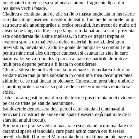
imaginatiei nu reusea sa suplineasca atunci fragmente lipsa din
realitatea vechii fatade.
Cladirea a continuat ani de zile sa fie o masca inghetata in ras isteric
sau plans tragic asemeni mastilor de teatru, functie de umbrele lungi
sau scurte ale anotimpurilor si orelor orasului. Am trecut de multe ori
absenta pe langa cladire, ca pe langa o ruda batrana a carei prezenta
este considerata de la sine inteleasa, in timp ce treptat treptat se
evapora spre a nu mai exista deloc material, intr-o zi, desi greu
previzibila, inevitabila. Zidurile goale de tamplarie si continut erau
pentru mine mai ales un reper cunoscut si asumat iar ziua in care
naruirea lor se va fi finalizat parea ca toate despartirile definitive
mult prea departe pentru a fi luata in considerare.
Chiar si stirea de mult vehiculata privitoare la demolarea zidurilor
erodate avea mai putina substanta in constiinta mea decat greutatea
zidurilor ce se mai tineau in picioare. Cunosteam prea bine umbrele
si anotimpurile strazii ca sa pot crede ca ele vor inceta vreodata sa
existe.
Totusi m-am gasit in una din serile trecute pusa in fata unei evidente
pe cat de triste pe atat de neanuntate.
Buldozerele demolasera déjà peretii catre strada ai cinema-ului
feroviar ( constructiile anexe din spate fusesera déjà maturate de la
sfarsitul anului trecut).
Prin norii de praf se vedeau macarale escaladand acum maldare de
caramizi sparte si tencuiala care pana acum cateva ore fusesera
peretii cladirii. Din hotel Marna abia de se mai tinea pe picioare un