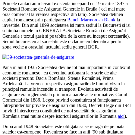
Primele cautari au relevant existenta incepand cu 19 martie 1897 a
Societatii Romane de Asigurari Generale in Braila ( cel mai mare
oras comercial la vremea respectiva din tara). Societatea detinea
capital romanesc prin participarea
Bancii Marmorosh Blank
la
investitie. Din anul 1899 societatea isi muta sediul la Bucuresti si isi
schimba numele in GENERALA-Societate Românã de Asigurări
Generale ( textul gasit si pe tablita de la care au inceput cercetarile).
Sediul bucuresten al societatii este o cladire emblematica pentru
zona veche a orasului, actualul sediu general BCR.
Pana in anul 1935 Societatea devine tot mai importanta in contextul
economic romanesc , ea devenind actionara la o serie de alte
societati precum: Dacia-România, Steaua României, Prima
Ardeleană. La vremea respectiva asigurararile de bunuri vizau in
principal ramurile incendiu si transport. Evolutia activitatii de
asigurare era reglementata prin urmatoarele acte normative:
Codul
Comercial din 1886, Legea privind constituirea şi funcţionarea
întreprinderilor private de asigurări din 1930, Decretul lege din 1941
privind interzicerea constituirii de noi societăţi de asigurări în
România (mai multe despre istoricul asigurarilor in Romania
aici
).
Dupa anul 1948 Societatea este obligata sa se retraga de pe piata
statelor est-europene .Revenirea se face in anii ’90 sub titulatura