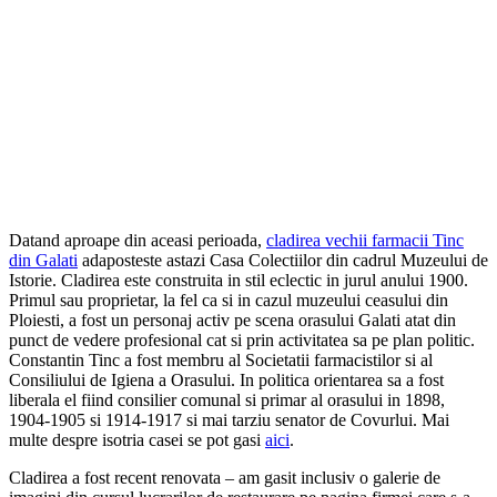
Datand aproape din aceasi perioada,
cladirea vechii farmacii Tinc
din Galati
adaposteste astazi Casa Colectiilor din cadrul Muzeului de
Istorie. Cladirea este construita in stil eclectic in jurul anului 1900.
Primul sau proprietar, la fel ca si in cazul muzeului ceasului din
Ploiesti, a fost un personaj activ pe scena orasului Galati atat din
punct de vedere profesional cat si prin activitatea sa pe plan politic.
Constantin Tinc a fost membru al Societatii farmacistilor si al
Consiliului de Igiena a Orasului. In politica orientarea sa a fost
liberala el fiind consilier comunal si primar al orasului in 1898,
1904-1905 si 1914-1917 si mai tarziu senator de Covurlui. Mai
multe despre isotria casei se pot gasi
aici
.
Cladirea a fost recent renovata – am gasit inclusiv o galerie de