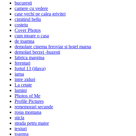
bucuresti
camere cu vedere
case vechi pe calea grivitei
cimitirul bellu
costeiu
Cover Photos
cum moare o casa
de toamna
demolare cinema feroviar si hotel marna
demolari berzei -buzesti
fabrica margina
ferentari
fortul 13 (jilava)
iarna
intre ziduri
La cetate
lumini
Photos of Me
Profile Pictures
rememorari secunde
rosia montana
sticla
strada petru maior
texturi
toamna