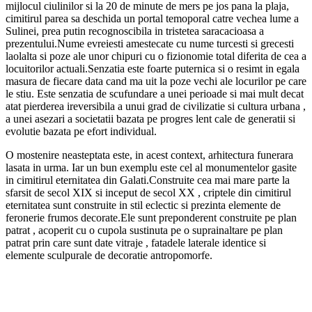
mijlocul ciulinilor si la 20 de minute de mers pe jos pana la plaja,
cimitirul parea sa deschida un portal temoporal catre vechea lume a
Sulinei, prea putin recognoscibila in tristetea saracacioasa a
prezentului.Nume evreiesti amestecate cu nume turcesti si grecesti
laolalta si poze ale unor chipuri cu o fizionomie total diferita de cea a
locuitorilor actuali.Senzatia este foarte puternica si o resimt in egala
masura de fiecare data cand ma uit la poze vechi ale locurilor pe care
le stiu. Este senzatia de scufundare a unei perioade si mai mult decat
atat pierderea ireversibila a unui grad de civilizatie si cultura urbana ,
a unei asezari a societatii bazata pe progres lent cale de generatii si
evolutie bazata pe efort individual.
O mostenire neasteptata este, in acest context, arhitectura funerara
lasata in urma. Iar un bun exemplu este cel al monumentelor gasite
in cimitirul eternitatea din Galati.Construite cea mai mare parte la
sfarsit de secol XIX si inceput de secol XX , criptele din cimitirul
eternitatea sunt construite in stil eclectic si prezinta elemente de
feronerie frumos decorate.Ele sunt preponderent construite pe plan
patrat , acoperit cu o cupola sustinuta pe o suprainaltare pe plan
patrat prin care sunt date vitraje , fatadele laterale identice si
elemente sculpurale de decoratie antropomorfe.