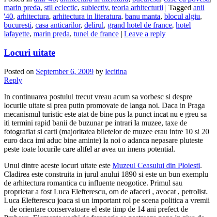
marin preda
,
stil eclectic
,
subiectiv
,
teoria arhitecturii
|
Tagged
anii
'40
,
arhitectura
,
arhitectura in literatura
,
banu manta
,
blocul algiu
,
bucuresti
,
casa anticarilor
,
delirul
,
grand hotel de france
,
hotel
lafayette
,
marin preda
,
tunel de france
|
Leave a reply
Locuri uitate
Posted on
September 6, 2009
by
lecitina
Reply
In continuarea postului trecut vreau acum sa vorbesc si despre
locurile uitate si prea putin promovate de langa noi. Daca in Praga
mecanismul turistic este atat de bine pus la punct incat nu e greu sa
iti termini rapid banii de buzunar pe intrari la muzee, taxe de
fotografiat si carti (majoritatea biletelor de muzee erau intre 10 si 20
euro daca imi aduc bine aminte) la noi o adanca nepasare pluteste
peste toate locurile care altfel ar avea un imens potential.
Unul dintre aceste locuri uitate este
Muzeul Ceasului din Ploiesti
.
Cladirea este construita in jurul anului 1890 si este un bun exemplu
de arhitectura romantica cu influente neogotice. Primul sau
proprietar a fost Luca Elefterescu, om de afaceri , avocat , petrolist.
Luca Elefterescu joaca si un important rol pe scena politica a vremii
– de orientare conservatoare el este timp de 14 ani prefect de