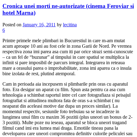
Cronica unei morti ne-autorizate (cinema Feroviar si
hotel Marna)
Posted on
January 16, 2011
by
lecitina
6
Printre primele mele plimbari in Bucurestiul in care m-am mutat
acum aproape 10 ani au fost cele in zona Garii de Nord. Pe vremea
respectiva zona imi parea asa cum iti par orice strazi semi-cunoscute
– ca un fel de “buzunar” al timpului in care spatiul se multiplica la
infinit si pare imposibil de parcurs integral. Integrarea in reteaua
mare a orasului parea o improbabilitate, zona imi aparea ca o insula
bine izolata de rest, plutind atemporal.
Cam in perioada aia incepusem si plimbarile prin oras cu aparatul
foto. Era desigur un aparat cu film. Spun asta pentru ca asa cum
tehnologia a schimbat raportul intre cel care fotografiaza si peisajul
fotografiat si atitudinea multora fata de oras s-a schimbat ( nu
neaparat din aceleasi motive dar dupa un proces similar). La
momentul respectiv, sesiunile foto trebuiau sa se incadreze in
lungimea unui film cu maxim 36 pozitii (plus uneori un bonus de 2-
3 pozitii). Multe poze nu ieseau, aparatul se bloca uneori tragand
filmul cand imi era lumea mai draga. Emotiile tineau pana la
developarea care uneori compromitea definitiv culorile peliculei sau