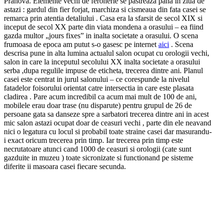
Prahova. Elemente vechi de feronerie se pastreaza pana in ziua de
astazi : gardul din fier forjat, marchiza si cismeaua din fata casei se
remarca prin atentia detaliului . Casa era la sfarsit de secol XIX si
inceput de secol XX parte din viata mondena a orasului – ea fiind
gazda multor „jours fixes” in inalta societate a orasului. O scena
frumoasa de epoca am putut s-o gasesc pe internet
aici
. Scena
descrisa pune in alta lumina actualul salon ocupat cu orologii vechi,
salon in care la inceputul secolului XX inalta societate a orasului
serba ,dupa regulile impuse de eticheta, trecerea dintre ani. Planul
casei este centrat in jurul salonului – ce corespunde la nivelul
fatadelor foisorului orientat catre intersectia in care este plasata
cladirea . Pare acum incredibil ca acum mai mult de 100 de ani,
mobilele erau doar trase (nu disparute) pentru grupul de 26 de
persoane gata sa danseze spre a sarbatori trecerea dintre ani in acest
mic salon astazi ocupat doar de ceasuri vechi , parte din ele neavand
nici o legatura cu locul si probabil toate straine casei dar masurandu-
i exact oricum trecerea prin timp. Iar trecerea prin timp este
necrutatoare atunci cand 1000 de ceasuri si orologii (cate sunt
gazduite in muzeu ) toate sicronizate si functionand pe sisteme
diferite ii masoara casei fiecare secunda.