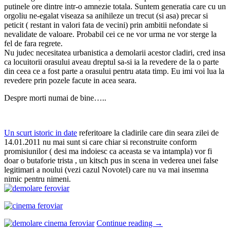
putinele ore dintre intr-o amnezie totala. Suntem generatia care cu un
orgoliu ne-egalat viseaza sa anihileze un trecut (si asa) precar si
peticit ( restant in valori fata de vecini) prin ambitii nefondate si
nevalidate de valoare. Probabil cei ce ne vor urma ne vor sterge la
fel de fara regrete.
Nu judec necesitatea urbanistica a demolarii acestor cladiri, cred insa
ca locuitorii orasului aveau dreptul sa-si ia la revedere de la o parte
din ceea ce a fost parte a orasului pentru atata timp. Eu imi voi lua la
revedere prin pozele facute in acea seara.
Despre morti numai de bine…..
Un scurt istoric in date
referitoare la cladirile care din seara zilei de
14.01.2011 nu mai sunt si care chiar si reconstruite conform
promisiunilor ( desi ma indoiesc ca aceasta se va intampla) vor fi
doar o butaforie trista , un kitsch pus in scena in vederea unei false
legitimari a noului (vezi cazul Novotel) care nu va mai insemna
nimic pentru nimeni.
Continue reading
→