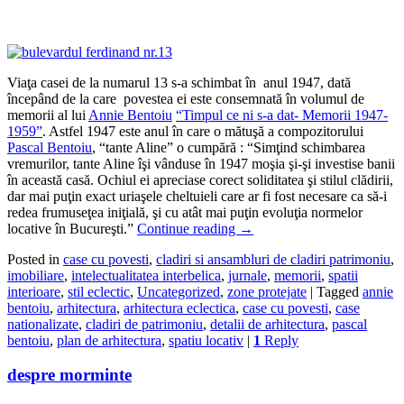
Viaţa casei de la numarul 13 s-a schimbat în anul 1947, dată
începând de la care povestea ei este consemnată în volumul de
memorii al lui
Annie Bentoiu
“Timpul ce ni s-a dat- Memorii 1947-
1959”
. Astfel 1947 este anul în care o mătuşă a compozitorului
Pascal Bentoiu
, “tante Aline” o cumpără : “Simţind schimbarea
vremurilor, tante Aline îşi vânduse în 1947 moşia şi-şi investise banii
în această casă. Ochiul ei apreciase corect soliditatea şi stilul clădirii,
dar mai puţin exact uriaşele cheltuieli care ar fi fost necesare ca să-i
redea frumuseţea iniţială, şi cu atât mai puţin evoluţia normelor
locative în Bucureşti.”
Continue reading
→
Posted in
case cu povesti
,
cladiri si ansambluri de cladiri patrimoniu
,
imobiliare
,
intelectualitatea interbelica
,
jurnale
,
memorii
,
spatii
interioare
,
stil eclectic
,
Uncategorized
,
zone protejate
|
Tagged
annie
bentoiu
,
arhitectura
,
arhitectura eclectica
,
case cu povesti
,
case
nationalizate
,
cladiri de patrimoniu
,
detalii de arhitectura
,
pascal
bentoiu
,
plan de arhitectura
,
spatiu locativ
|
1
Reply
despre morminte