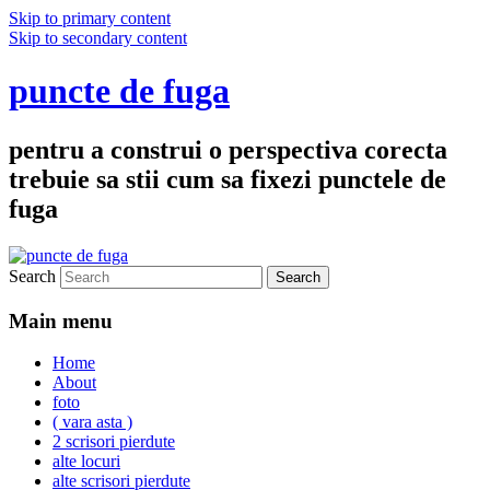
Skip to primary content
Skip to secondary content
puncte de fuga
pentru a construi o perspectiva corecta
trebuie sa stii cum sa fixezi punctele de
fuga
Search
Main menu
Home
About
foto
( vara asta )
2 scrisori pierdute
alte locuri
alte scrisori pierdute