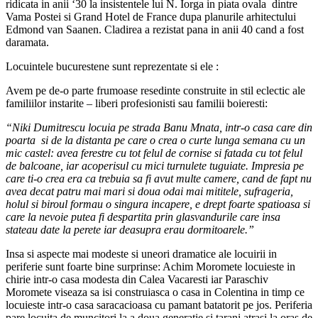
ridicata in anii ‘30 la insistentele lui N. Iorga in piata ovala dintre
Vama Postei si Grand Hotel de France dupa planurile arhitectului
Edmond van Saanen. Cladirea a rezistat pana in anii 40 cand a fost
daramata.
Locuintele bucurestene sunt reprezentate si ele :
Avem pe de-o parte frumoase resedinte construite in stil eclectic ale
familiilor instarite – liberi profesionisti sau familii boieresti:
“Niki Dumitrescu locuia pe strada Banu Mnata, intr-o casa care din
poarta si de la distanta pe care o crea o curte lunga semana cu un
mic castel: avea ferestre cu tot felul de cornise si fatada cu tot felul
de balcoane, iar acoperisul cu mici turnulete tuguiate. Impresia pe
care ti-o crea era ca trebuia sa fi avut multe camere, cand de fapt nu
avea decat patru mai mari si doua odai mai mititele, sufrageria,
holul si biroul formau o singura incapere, e drept foarte spatioasa si
care la nevoie putea fi despartita prin glasvandurile care insa
stateau date la perete iar deasupra erau dormitoarele.”
Insa si aspecte mai modeste si uneori dramatice ale locuirii in
periferie sunt foarte bine surprinse: Achim Moromete locuieste in
chirie intr-o casa modesta din Calea Vacaresti iar Paraschiv
Moromete viseaza sa isi construiasca o casa in Colentina in timp ce
locuieste intr-o casa saracacioasa cu pamant batatorit pe jos. Periferia
pare locuita de muncitori la a doua generatie si tarani atrasi la oras de