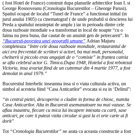
( fost Hotel de France) construit dupa planurile arhitectilor Ioan I. si
George Rosnoveanu (Cronologia Bucurestilor – Gheorge Parusi).
Spatiul ocupat de localul “Tunel de France” a functionat initial (in
jurul anului 1905) ca cinematograf ( de unde probabil si descierea lui
Preda a spatiului neasteptat de amplu ) iar in perioada dintre cele
doua razboaie mondiale s-a transformat in local de noapte “cu o
faima nu prea buna, dar cautat de un anumit gen de petrecareti”. In
“Bucuresti-povestea unei geografii umane”
Adrian Majuru
completeaza
“Intre cele doua razboaie mondiale, restaurantul de
aici era frecventat de scriitori si actori, ba mai mult, personalul,
chelnerii si piccolo erau angajati de o “comisie” in fruntea careia
se afla celebrul actor G. Timica.Dupa 1948, Hotelul a fost rebotezat
Victoria, insa avariat fiind de un cutremur din 4 martie 1977, a fost
demolat in anul 1979.”
Bucurestiul Interbelic inseamna insa si o viata culturala activa, un
simbol al acesteia fiind “Casa Anticarilor” evocata si ea in ‘Delirul”:
“in centrul pietei, descoperise o cladire in forma de chiosc, numita
Casa Anticarilor. Alta in Bucuresti asemanatoare nu mai vazuse. Se
aflau inauntru, fiecare cu mica lui incapere intesata cu carti, sase
anticari, pe care ii puteai vizita circular si gasi la ei orie carte ai fi
dorit”
Tot
“Cronologia Bucurestilor”
ne arata ca aceasta constructie a fost