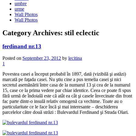
umbre
urme
Wall Photos
Wall Photos
Category Archives:
stil eclectic
ferdinand nr.13
Posted on
September 23, 2012
by
lecitina
1
Povestea casei a început probabil în 1897, dată (vizibilă şi astăzi)
marcată pe faţada casei. Nu ştiu cine a pus temelia casei şi nici
secretul asemănării între casa de la numarul 13 şi cea de la numarul
15, case ce la prima vedere par chiar identice. Ceea ce poate fi spus
fără urmă de îndoială este că atât ea cât şi casele învecinate din front
fac parte dintr-o insulă relativ omogenă ca vechime. Toate au o
particularitate ce le face încă şi mai interesante – deschiderea
parcelelor către două străzi : Bulevardul Ferdinand şi Strada Olari.