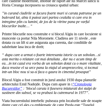
care cladirile moderniste, imobile de raport ale lui Marcel Iancu si
Horia Creanga incepusera sa croiasca spatiul urban:
”in curand cladirile se facura foarte mari si caruta patrunse pe un
bulevard lat, abia ii puteai zari partea cealalta si care era in
intregime plin cu lumini, de jos de la vitrine pana pe varful
blocurilor inalte… “
Printre blocurile nou construite e si blocul Algiu in care locuieste si
munceste ca portar Nila Moromete. Cladirea are 11 nivele , este
dotata cu un lift si are asigurata apa curenta, dar conditiile de
salubritate lasa inca de dorit;
“ dupa care a urmat o foarte interesanta istorie cu un sobolan…si
asta merita o relatare cat mai detaliata , dar nu e acum timp de
ea…in tot cazul era vorba de un sobolan dotat cu o mare vitalitate,
daca reusise el sa urce pana la etajul al unsprezecelea, si tocmai
intr-un bloc nou si sa-si faca o gaura in cimentul proaspat”
Blocul Algiu a fost construit in jurul anului 1930 dupa planurile
arhitectului Emil Nadejde. Dupa cum apare in
:
“Cronologia
Bucurestilor”
: ’blocul caruia ii fusesera inlaturati doi stalpi de
sustinere din subsol, se va prabusi la cutremurul in 1977”
.
Viata bucurestiului interbelic pulseaza prin localurile sale de noapte
dintre care cel ales ca emblematic de catre Preda este “Tunelul