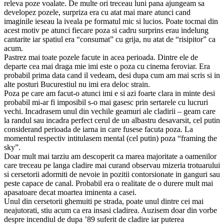
releva poze voalate. De multe ori treceau luni pana ajungeam sa
developez pozele, surpriza era cu atat mai mare atunci cand
imaginile ieseau la iveala pe formatul mic si lucios. Poate tocmai din
acest motiv pe atunci fiecare poza si cadru surprins erau indelung
cantarite iar spatiul era “consumat” cu grija, nu atat de “risipitor” ca
acum.
Pastrez mai toate pozele facute in acea perioada. Dintre ele de
departe cea mai draga mie imi este o poza cu cinema feroviar. Era
probabil prima data cand il vedeam, desi dupa cum am mai scris si in
alte posturi Bucurestiul nu imi era deloc strain.
Poza pe care am facut-o atunci imi e si azi foarte clara in minte desi
probabil mi-ar fi imposibil s-o mai gasesc prin sertarele cu lucruri
vechi. Incadrasem unul din vechile geamuri ale cladirii – geam care
la randul sau incadra perfect cerul de un albastru desavarsit, cel putin
considerand perioada de iarna in care fusese facuta poza. La
momentul respectiv intitulasem mental (cel putin) poza “framing the
sky”.
Doar mult mai tarziu am descoperit ca marea majoritate a oamenilor
care treceau pe langa cladire mai curand observau mizeria trotuarului
si cersetorii adormiti de nevoie in pozitii contorsionate in ganguri sau
peste capace de canal. Probabil era o realitate de o durere mult mai
apasatoare decat moartea iminenta a casei.
Unul din cersetorii ghemuiti pe strada, poate unul dintre cei mai
neajutorati, stiu acum ca era insasi cladirea. Auzisem doar din vorbe
despre incendiul de dupa ’89 suferit de cladire iar puterea