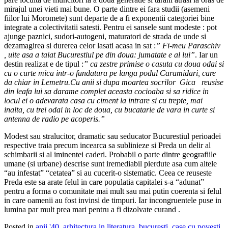
mirajul unei vieti mai bune. O parte dintre ei fara studii (asemeni
fiilor lui Moromete) sunt departe de a fi exponentii categoriei bine
integrate a colectivitatii satesti. Pentru ei sansele sunt modeste : pot
ajunge paznici, sudori-autogeni, maturatori de strada de unde si
dezamagirea si durerea celor lasati acasa in sat :
” Fi-meu Paraschiv
, uite asa a taiat Bucurestiul pe din doua: jumatate e al lui”
. Iar un
destin realizat e de tipul :
” ca zestre primise o casuta cu doua odai si
cu o curte mica intr-o fundatura pe langa podul Caramidari, care
da chiar in Lemetru.Cu anii si dupa moartea socrilor Gica reusise
din leafa lui sa darame complet aceasta cocioaba si sa ridice in
locul ei o adevarata casa cu ciment la intrare si cu trepte, mai
inalta, cu trei odai in loc de doua, cu bucatarie de vara in curte si
antenna de radio pe acoperis.”
Modest sau stralucitor, dramatic sau seducator Bucurestiul perioadei
respective traia precum incearca sa sublinieze si Preda un delir al
schimbarii si al iminentei caderi. Probabil o parte dintre geografiile
umane (si urbane) descrise sunt iremediabil pierdute asa cum altele
“au infestat” “cetatea” si au cucerit-o sistematic. Ceea ce reuseste
Preda este sa arate felul in care populatia capitalei s-a “adunat”
pentru a forma o comunitate mai mult sau mai putin coerenta si felul
in care oamenii au fost invinsi de timpuri. Iar incongruentele puse in
lumina par mult prea mari pentru a fi dizolvate curand .
Posted in
anii '40
,
arhitectura in literatura
,
bucuresti
,
case cu povesti
,