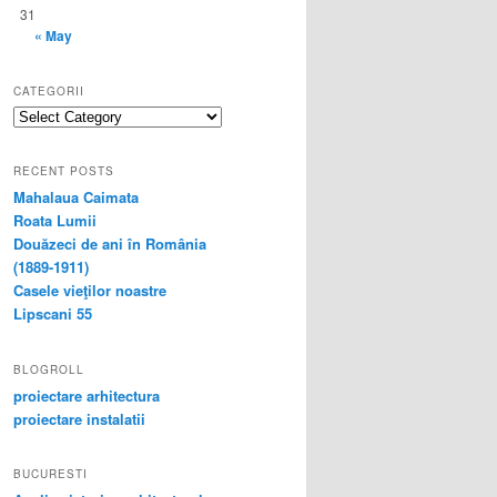
31
« May
CATEGORII
categorii
RECENT POSTS
Mahalaua Caimata
Roata Lumii
Douăzeci de ani în România
(1889-1911)
Casele vieţilor noastre
Lipscani 55
BLOGROLL
proiectare arhitectura
proiectare instalatii
BUCURESTI