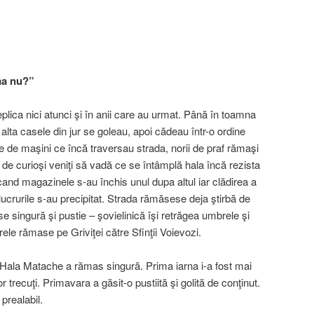
ma nu?”
lica nici atunci şi în anii care au urmat. Până în toamna
alta casele din jur se goleau, apoi cădeau într-o ordine
ile de maşini ce încă traversau strada, norii de praf rămaşi
e de curioşi veniţi să vadă ce se întâmplă hala încă rezista
cand magazinele s-au închis unul dupa altul iar clădirea a
ucrurile s-au precipitat. Strada rămăsese deja ştirbă de
se singură şi pustie – şovielinică îşi retrăgea umbrele şi
ele rămase pe Griviţei către Sfinţii Voievozi.
Hala Matache a rămas singură. Prima iarna i-a fost mai
r trecuţi. Primavara a găsit-o pustiită şi golită de conţinut.
 prealabil.