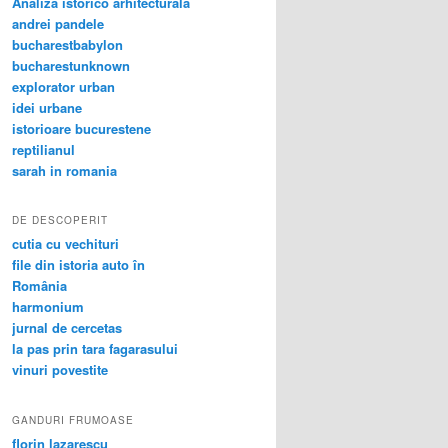
Analiza istorico arhitecturala
andrei pandele
bucharestbabylon
bucharestunknown
explorator urban
idei urbane
istorioare bucurestene
reptilianul
sarah in romania
DE DESCOPERIT
cutia cu vechituri
file din istoria auto în
România
harmonium
jurnal de cercetas
la pas prin tara fagarasului
vinuri povestite
GANDURI FRUMOASE
florin lazarescu