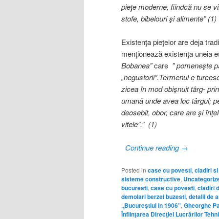
pie
ţ
e moderne, fiindc
ă
nu se vi
stofe, bibelouri
ş
i alimente” (1)
Existenţa pieţelor are deja tra
menţionează existenţa uneia e
Bobanea”
care
” pomene
ş
te p
„negustorii”.Termenul e turce
zicea
î
n mod obi
ş
nuit t
â
rg- pri
uman
ă
unde avea loc t
â
rgul; p
deosebit, obor, care are
ş
i
î
n
ţ
e
vitele”.” (1)
Continue reading
→
Posted in
case cu povesti
,
cladiri s
sisteme constructive
,
Uncategoriz
bucuresti
,
case cu povesti
,
cladiri
demolari berzei buzesti
,
detalii de 
„Bucureştiul in 1906”
,
Gheorghe Par
Înfiinţarea Direcţiei Lucrărilor Tehn