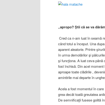
„apropo? Ştii că se va dărâ
Cred ca n-am luat în seamă rep
când totul a început. Una dupa 
aparent aleatorie. Printre şirur
în urma demolărilor şi pâlcuril
şi funcţiona. A luat ceva până 
fost închisă. Din acel moment l
aproape toate clădirile , deveni
amintirile mai departe în ungher
Acela a fost momentul în care 
grea decât toată greutatea anilo
De semnificaţii fusese golită în