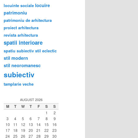
locuire
locuinte sociale
patrimoniu
patrimoniu de arhitectura
proiect arhitectura
revista arhitectura
spatii interioare
spatiu subiectiv
stil eclectic
stil modern
stil neoromanesc
subiectiv
tamplarie veche
AUGUST 2026
M
T
W
T
F
S
S
1
2
3
4
5
6
7
8
9
10
11
12
13
14
15
16
17
18
19
20
21
22
23
24
25
26
27
28
29
30