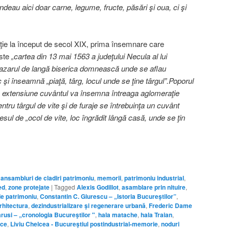
ndeau aici doar carne, legume, fructe, p
ă
s
ă
ri
ş
i oua, ci
ş
i
diţie la început de secol XIX, prima însemnare care
ste
„cartea din 13 mai 1563 a jude
ţ
ului Necula al lui
azarul de lang
ă
biserica domneasc
ă
unde se aflau
sc
ş
i
î
nseamn
ă
„pia
ţă
, t
â
rg, locul unde se
ţ
ine t
â
rgul”.Poporul
n extensiune cuv
â
ntul va
î
nsemna
î
ntreaga aglomera
ţ
ie
entru t
â
rgul de vite
ş
i de furaje se
î
ntrebuin
ţ
a un cuv
â
nt
lesul de „ocol de vite, loc
î
ngr
ă
dit l
â
ng
ă
cas
ă
, unde se
ţ
in
i ansambluri de cladiri patrimoniu
,
memorii
,
patrimoniu industrial
,
ed
,
zone protejate
|
Tagged
Alexis Godillot
,
asamblare prin nituire
,
 de patrimoniu
,
Constantin C. Giurescu – „Istoria Bucureştilor”
,
arhitectura
,
dezindustrializare şi regenerare urbană
,
Frederic Dame
usi – „cronologia Bucureştilor "
,
hala matache
,
hala Traian
,
ice
,
Liviu Chelcea - Bucureştiul postindustrial-memorie
,
noduri