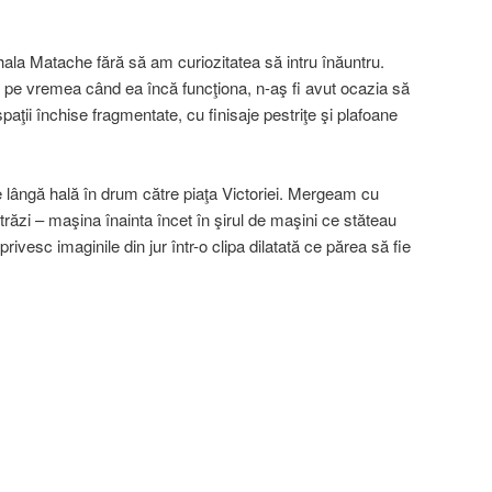
hala Matache fără să am curiozitatea să intru înăuntru.
ta pe vremea când ea încă funcţiona, n-aş fi avut ocazia să
aţii închise fragmentate, cu finisaje pestriţe şi plafoane
lângă hală în drum către piaţa Victoriei. Mergeam cu
străzi – maşina înainta încet în şirul de maşini ce stăteau
vesc imaginile din jur într-o clipa dilatată ce părea să fie