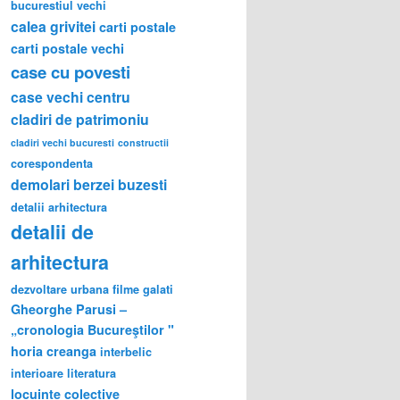
bucurestiul vechi
calea grivitei
carti postale
carti postale vechi
case cu povesti
case vechi
centru
cladiri de patrimoniu
cladiri vechi bucuresti
constructii
corespondenta
demolari berzei buzesti
detalii arhitectura
detalii de
arhitectura
dezvoltare urbana
filme
galati
Gheorghe Parusi –
„cronologia Bucureştilor "
horia creanga
interbelic
interioare
literatura
locuinte colective