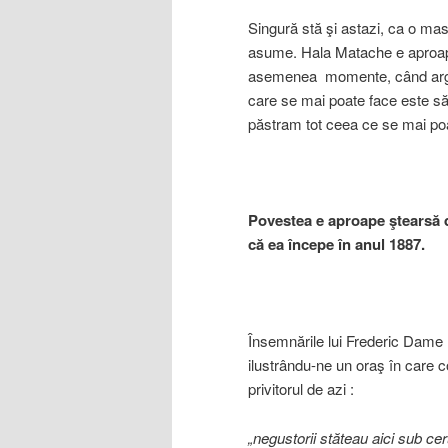
Singură stă şi astazi, ca o mas
asume. Hala Matache e aproape d
asemenea momente, când argumen
care se mai poate face este s
păstram tot ceea ce se mai po
Povestea e aproape
ş
tears
ă
d
că
ea
î
ncepe
î
n anul 1887.
Însemnările lui Frederic Dame 
ilustrându-ne un oraş în care c
privitorul de azi :
„negustorii st
ă
teau aici sub ceru