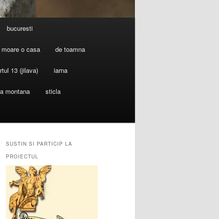
bucuresti
 moare o casa
de toamna
rtul 13 (jilava)
iarna
ia montana
sticla
SUSTIN SI PARTICIP LA
PROIECTUL