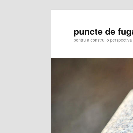
Skip
Skip
to
to
primary
secondary
puncte de fug
content
content
pentru a construi o perspectiva 