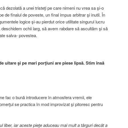
că dezolată a unei tristeţi pe care nimeni nu vrea sa şi-o
e finalul de poveste, un final impus arbitrar şi inutil. În
tele logice şi-au pierdut orice utilitate singurul lucru
ă deschidem ochii larg, să avem rabdare să ascultăm şi să
ate salva- povestea.
e uitare
ş
i pe mari por
ţ
iuni are piese lips
ă
. Stim
î
ns
ă
ne fac o bună introducere în atmosfera vremii, ele
omerţul se practica în mod improvizat şi pitoresc pentru
l liber, iar aceste pie
ţ
e aduceau mai mult a t
â
rguri dec
â
t a