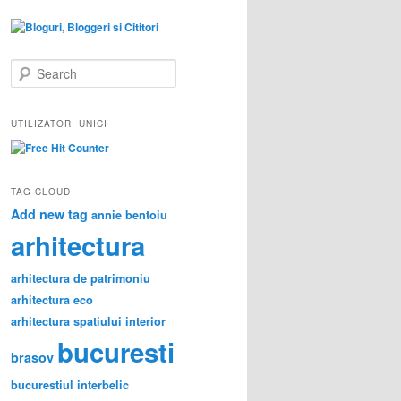
S
e
a
r
UTILIZATORI UNICI
c
h
TAG CLOUD
Add new tag
annie bentoiu
arhitectura
arhitectura de patrimoniu
arhitectura eco
arhitectura spatiului interior
bucuresti
brasov
bucurestiul interbelic