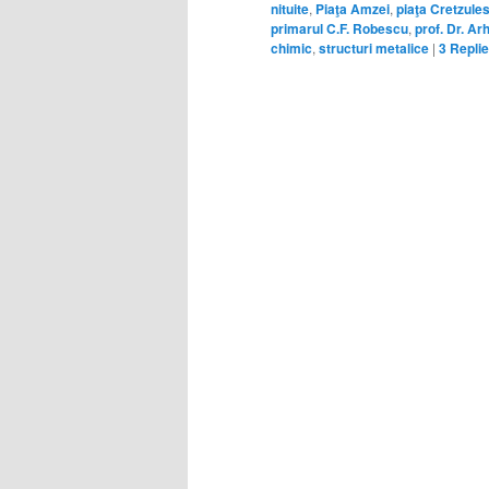
nituite
,
Piaţa Amzei
,
piaţa Cretzule
primarul C.F. Robescu
,
prof. Dr. A
chimic
,
structuri metalice
|
3
Repli