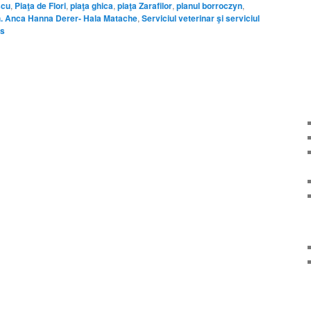
scu
,
Piaţa de Flori
,
piaţa ghica
,
piaţa Zarafilor
,
planul borroczyn
,
rh. Anca Hanna Derer- Hala Matache
,
Serviciul veterinar şi serviciul
es