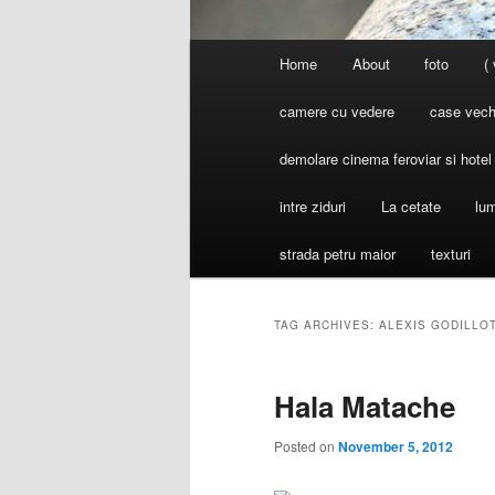
Main
Home
About
foto
(
menu
camere cu vedere
case vechi
demolare cinema feroviar si hote
intre ziduri
La cetate
lum
strada petru maior
texturi
TAG ARCHIVES:
ALEXIS GODILLO
Hala Matache
Posted on
November 5, 2012