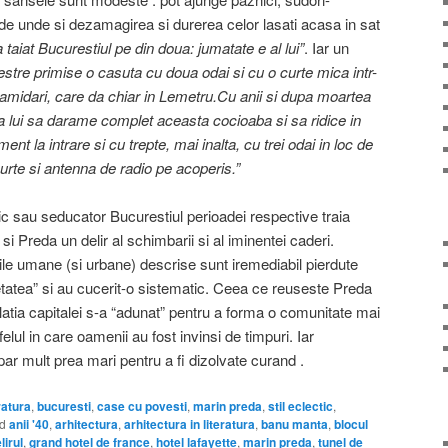
de unde si dezamagirea si durerea celor lasati acasa in sat
 taiat Bucurestiul pe din doua: jumatate e al lui”
. Iar un
estre primise o casuta cu doua odai si cu o curte mica intr-
amidari, care da chiar in Lemetru.Cu anii si dupa moartea
a lui sa darame complet aceasta cocioaba si sa ridice in
nt la intrare si cu trepte, mai inalta, cu trei odai in loc de
urte si antenna de radio pe acoperis.”
ic sau seducator Bucurestiul perioadei respective traia
i Preda un delir al schimbarii si al iminentei caderi.
iile umane (si urbane) descrise sunt iremediabil pierdute
etatea” si au cucerit-o sistematic. Ceea ce reuseste Preda
ulatia capitalei s-a “adunat” pentru a forma o comunitate mai
elul in care oamenii au fost invinsi de timpuri. Iar
ar mult prea mari pentru a fi dizolvate curand .
ratura
,
bucuresti
,
case cu povesti
,
marin preda
,
stil eclectic
,
d
anii '40
,
arhitectura
,
arhitectura in literatura
,
banu manta
,
blocul
lirul
,
grand hotel de france
,
hotel lafayette
,
marin preda
,
tunel de