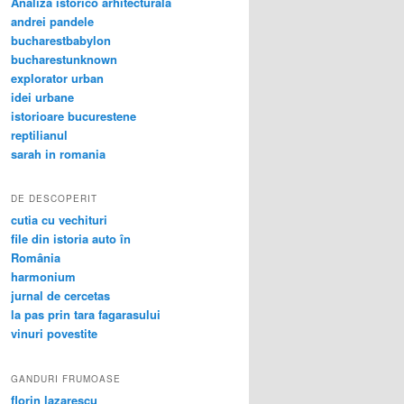
Analiza istorico arhitecturala
andrei pandele
bucharestbabylon
bucharestunknown
explorator urban
idei urbane
istorioare bucurestene
reptilianul
sarah in romania
DE DESCOPERIT
cutia cu vechituri
file din istoria auto în
România
harmonium
jurnal de cercetas
la pas prin tara fagarasului
vinuri povestite
GANDURI FRUMOASE
florin lazarescu