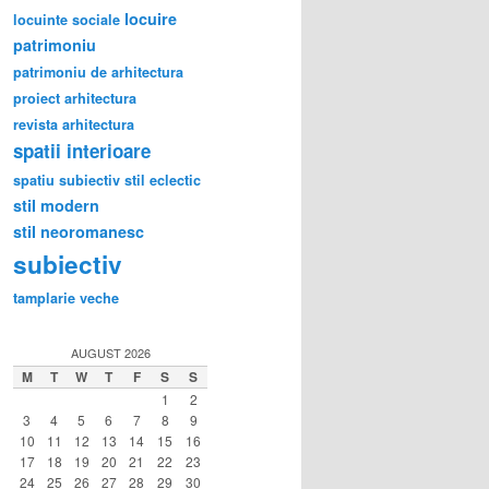
locuire
locuinte sociale
patrimoniu
patrimoniu de arhitectura
proiect arhitectura
revista arhitectura
spatii interioare
spatiu subiectiv
stil eclectic
stil modern
stil neoromanesc
subiectiv
tamplarie veche
AUGUST 2026
M
T
W
T
F
S
S
1
2
3
4
5
6
7
8
9
10
11
12
13
14
15
16
17
18
19
20
21
22
23
24
25
26
27
28
29
30