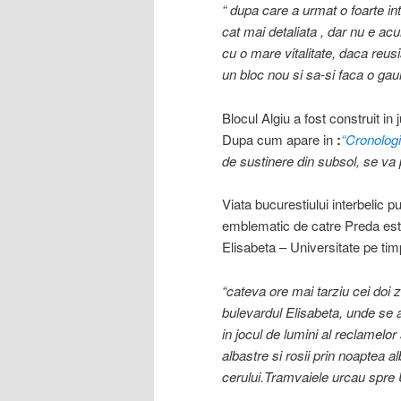
“ dupa care a urmat o foarte in
cat mai detaliata , dar nu e a
cu o mare vitalitate, daca reusi
un bloc nou si sa-si faca o gau
Blocul Algiu a fost construit in
Dupa cum apare in
:
“Cronologi
de sustinere din subsol, se va 
Viata bucurestiului interbelic p
emblematic de catre Preda est
Elisabeta – Universitate pe ti
“cateva ore mai tarziu cei doi zi
bulevardul Elisabeta, unde se 
in jocul de lumini al reclamelo
albastre si rosii prin noaptea a
cerului.Tramvaiele urcau spre 