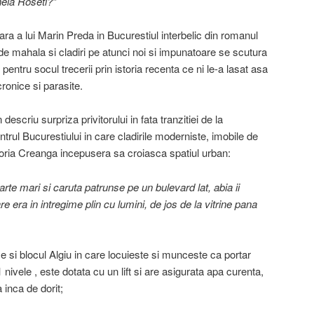
eia Roseti?”
ra a lui Marin Preda in Bucurestiul interbelic din romanul
 de mahala si cladiri pe atunci noi si impunatoare se scutura
pentru socul trecerii prin istoria recenta ce ni le-a lasat asa
ronice si parasite.
criu surpriza privitorului in fata tranzitiei de la
rul Bucurestiului in care cladirile moderniste, imobile de
Horia Creanga incepusera sa croiasca spatiul urban:
oarte mari si caruta patrunse pe un bulevard lat, abia ii
re era in intregime plin cu lumini, de jos de la vitrine pana
 e si blocul Algiu in care locuieste si munceste ca portar
nivele , este dotata cu un lift si are asigurata apa curenta,
a inca de dorit;