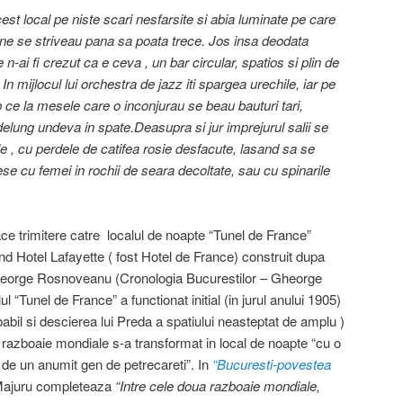
est local pe niste scari nesfarsite si abia luminate pe care
ne se striveau pana sa poata trece. Jos insa deodata
-ai fi crezut ca e ceva , un bar circular, spatios si plin de
In mijlocul lui orchestra de jazz iti spargea urechile, iar pe
 ce la mesele care o inconjurau se beau bauturi tari,
delung undeva in spate.Deasupra si jur imprejurul salii se
le , cu perdele de catifea rosie desfacute, lasand sa se
e cu femei in rochii de seara decoltate, sau cu spinarile
ace trimitere catre localul de noapte “Tunel de France”
and Hotel Lafayette ( fost Hotel de France) construit dupa
 si George Rosnoveanu (Cronologia Bucurestilor – Gheorge
l “Tunel de France” a functionat initial (in jurul anului 1905)
bil si descierea lui Preda a spatiului neasteptat de amplu )
a razboaie mondiale s-a transformat in local de noapte “cu o
 de un anumit gen de petrecareti”. In
“Bucuresti-povestea
Majuru completeaza
“Intre cele doua razboaie mondiale,