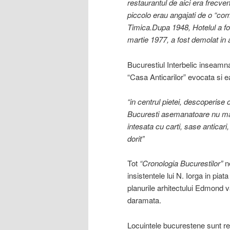
restaurantul de aici era frecvent
piccolo erau angajati de o “comi
Timica.Dupa 1948, Hotelul a fos
martie 1977, a fost demolat in 
Bucurestiul Interbelic inseamna 
“Casa Anticarilor” evocata si ea 
“in centrul pietei, descoperise 
Bucuresti asemanatoare nu mai 
intesata cu carti, sase anticari, 
dorit”
Tot
“Cronologia Bucurestilor”
ne
insistentele lui N. Iorga in pi
planurile arhitectului Edmond v
daramata.
Locuintele bucurestene sunt rep