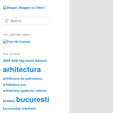
S
e
a
r
UTILIZATORI UNICI
c
h
TAG CLOUD
Add new tag
annie bentoiu
arhitectura
arhitectura de patrimoniu
arhitectura eco
arhitectura spatiului interior
bucuresti
brasov
bucurestiul interbelic