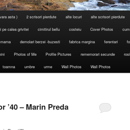
 vara asta )
2 scrisori pierdute
alte locuri
alte scrisori pierdute
 pe calea grivitei
cimitirul bellu
costeiu
Cover Photos
cum
l marna
demolari berzei -buzesti
fabrica margina
ferentari
fo
ini
Photos of Me
Profile Pictures
rememorari secunde
ros
toamna
umbre
urme
Wall Photos
Wall Photos
or ’40 – Marin Preda