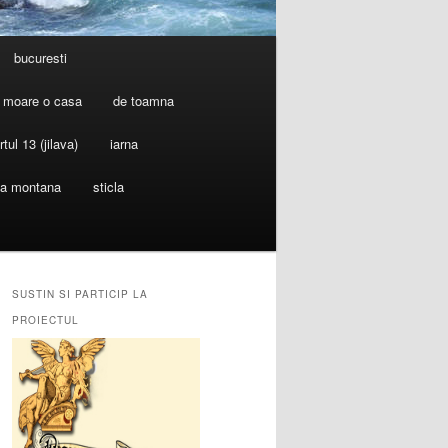
bucuresti
 moare o casa
de toamna
rtul 13 (jilava)
iarna
ia montana
sticla
SUSTIN SI PARTICIP LA
PROIECTUL