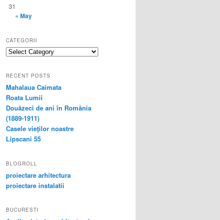
31
« May
CATEGORII
categorii
RECENT POSTS
Mahalaua Caimata
Roata Lumii
Douăzeci de ani în România
(1889-1911)
Casele vieţilor noastre
Lipscani 55
BLOGROLL
proiectare arhitectura
proiectare instalatii
BUCURESTI