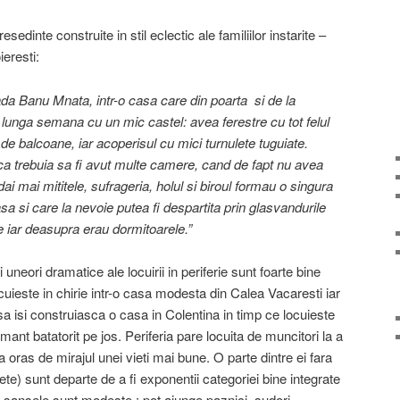
dinte construite in stil eclectic ale familiilor instarite –
ieresti:
ada Banu Mnata, intr-o casa care din poarta si de la
 lunga semana cu un mic castel: avea ferestre cu tot felul
l de balcoane, iar acoperisul cu mici turnulete tuguiate.
 ca trebuia sa fi avut multe camere, cand de fapt nu avea
i mai mititele, sufrageria, holul si biroul formau o singura
sa si care la nevoie putea fi despartita prin glasvandurile
e iar deasupra erau dormitoarele.”
neori dramatice ale locuirii in periferie sunt foarte bine
ieste in chirie intr-o casa modesta din Calea Vacaresti iar
isi construiasca o casa in Colentina in timp ce locuieste
ant batatorit pe jos. Periferia pare locuita de muncitori la a
la oras de mirajul unei vieti mai bune. O parte dintre ei fara
ete) sunt departe de a fi exponentii categoriei bine integrate
 ei sansele sunt modeste : pot ajunge paznici, sudori-