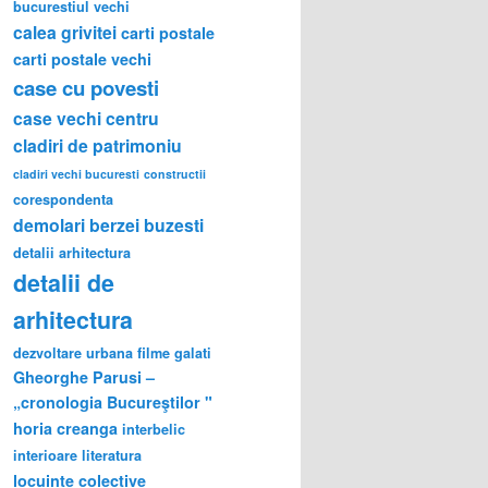
bucurestiul vechi
calea grivitei
carti postale
carti postale vechi
case cu povesti
case vechi
centru
cladiri de patrimoniu
cladiri vechi bucuresti
constructii
corespondenta
demolari berzei buzesti
detalii arhitectura
detalii de
arhitectura
dezvoltare urbana
filme
galati
Gheorghe Parusi –
„cronologia Bucureştilor "
horia creanga
interbelic
interioare
literatura
locuinte colective