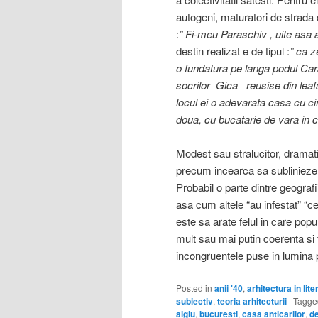
autogeni, maturatori de strada 
:
” Fi-meu Paraschiv , uite asa a
destin realizat e de tipul :
” ca z
o fundatura pe langa podul Car
socrilor Gica reusise din leaf
locul ei o adevarata casa cu cime
doua, cu bucatarie de vara in c
Modest sau stralucitor, dramat
precum incearca sa sublinieze s
Probabil o parte dintre geograf
asa cum altele “au infestat” “c
este sa arate felul in care pop
mult sau mai putin coerenta si f
incongruentele puse in lumina p
Posted in
anii '40
,
arhitectura in lite
subiectiv
,
teoria arhitecturii
|
Tagge
algiu
,
bucuresti
,
casa anticarilor
,
de