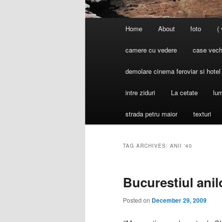
Main
Home
About
foto
(
menu
camere cu vedere
case vechi
demolare cinema feroviar si hote
intre ziduri
La cetate
lum
strada petru maior
texturi
TAG ARCHIVES:
ANII '40
Bucurestiul anil
Posted on
December 29, 2009