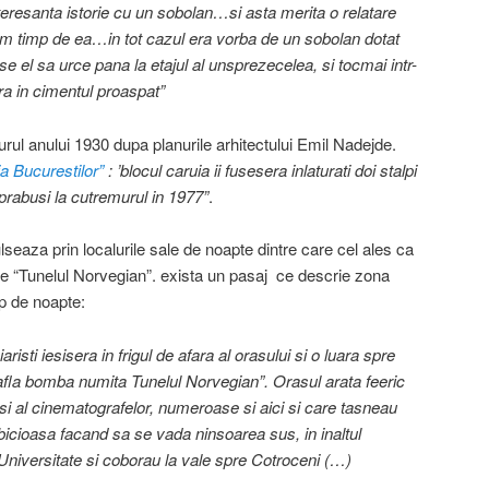
teresanta istorie cu un sobolan…si asta merita o relatare
cum timp de ea…in tot cazul era vorba de un sobolan dotat
se el sa urce pana la etajul al unsprezecelea, si tocmai intr-
ra in cimentul proaspat”
 jurul anului 1930 dupa planurile arhitectului Emil Nadejde.
a Bucurestilor”
: ’blocul caruia ii fusesera inlaturati doi stalpi
prabusi la cutremurul in 1977”
.
ulseaza prin localurile sale de noapte dintre care cel ales ca
e “Tunelul Norvegian”. exista un pasaj ce descrie zona
mp de noapte:
aristi iesisera in frigul de afara al orasului si o luara spre
afla bomba numita Tunelul Norvegian”. Orasul arata feeric
r si al cinematografelor, numeroase si aici si care tasneau
lbicioasa facand sa se vada ninsoarea sus, in inaltul
Universitate si coborau la vale spre Cotroceni (…)