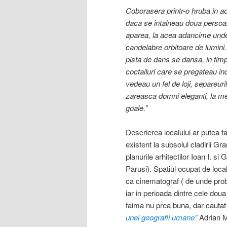
Coborasera printr-o hruba in ac
daca se intalneau doua persoa
aparea, la acea adancime unde n
candelabre orbitoare de lumini. 
pista de dans se dansa, in timp
coctailuri care se pregateau in
vedeau un fel de loji, separeuri
zareasca domni eleganti, la mes
goale.”
Descrierea localului ar putea f
existent la subsolul cladirii Gr
planurile arhitectilor Ioan I.
Parusi). Spatiul ocupat de localu
ca cinematograf ( de unde proba
iar in perioada dintre cele dou
faima nu prea buna, dar cautat
unei geografii umane”
Adrian 