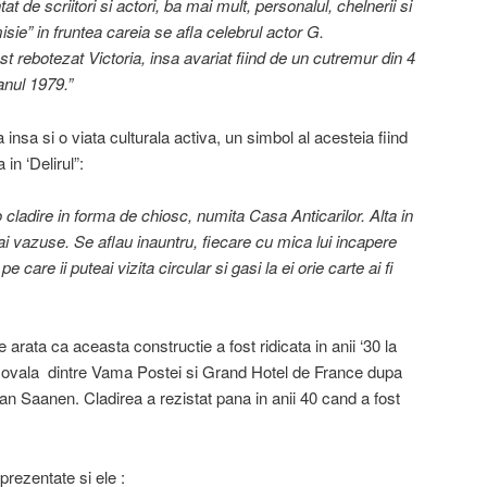
at de scriitori si actori, ba mai mult, personalul, chelnerii si
sie” in fruntea careia se afla celebrul actor G.
t rebotezat Victoria, insa avariat fiind de un cutremur din 4
anul 1979.”
insa si o viata culturala activa, un simbol al acesteia fiind
in ‘Delirul”:
o cladire in forma de chiosc, numita Casa Anticarilor. Alta in
vazuse. Se aflau inauntru, fiecare cu mica lui incapere
pe care ii puteai vizita circular si gasi la ei orie carte ai fi
 arata ca aceasta constructie a fost ridicata in anii ‘30 la
ata ovala dintre Vama Postei si Grand Hotel de France dupa
an Saanen. Cladirea a rezistat pana in anii 40 cand a fost
rezentate si ele :