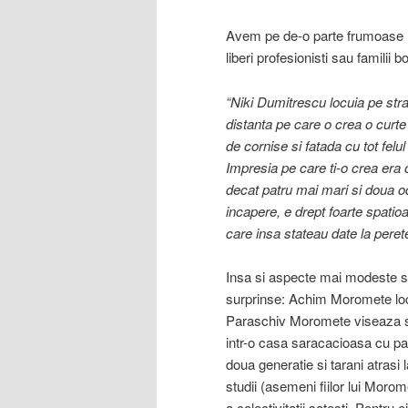
Avem pe de-o parte frumoase rese
liberi profesionisti sau familii bo
“Niki Dumitrescu locuia pe str
distanta pe care o crea o curte
de cornise si fatada cu tot felu
Impresia pe care ti-o crea era
decat patru mai mari si doua oda
incapere, e drept foarte spatioa
care insa stateau date la peret
Insa si aspecte mai modeste si u
surprinse: Achim Moromete locu
Paraschiv Moromete viseaza sa 
intr-o casa saracacioasa cu pam
doua generatie si tarani atrasi 
studii (asemeni fiilor lui Morom
a colectivitatii satesti. Pentru