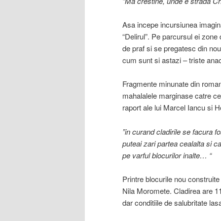
“Ma crestine, unde e strada Ch
Asa incepe incursiunea imagina
“Delirul”. Pe parcursul ei zone
de praf si se pregatesc din nou 
cum sunt si astazi – triste anac
Fragmente minunate din roman des
mahalalele marginase catre cent
raport ale lui Marcel Iancu si 
”in curand cladirile se facura f
puteai zari partea cealalta si ca
pe varful blocurilor inalte… “
Printre blocurile nou construite
Nila Moromete. Cladirea are 11 
dar conditiile de salubritate las