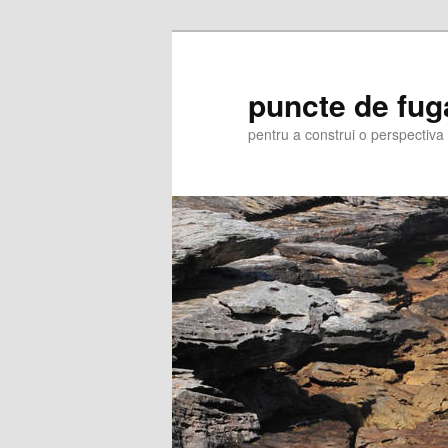
Skip
Skip
to
to
primary
secondary
puncte de fug
content
content
pentru a construi o perspectiva 