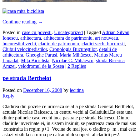
Continue reading
→
Posted in
case cu povesti
,
Uncategorized
|
Tagged
Adrian Silvan
Ionescu
,
arhitectura
,
arhitectura de patrimoniu
,
art nouveau
,
bucurestiul vechi
,
cladiri de patrimoniu
,
cladiri vechi bucuresti
,
Clubul velocipedistilor
,
Cronologia Bucureştilor
,
detalii de
arhitectura
,
Gheoghe Parusi
,
Maria Mihăescu
,
Marius Marcu
Lapadat
,
Miţa Biciclista
,
Nicolae C. Mihăescu
,
strada Biserica
Amzei
,
velodromul de la Şosea
|
2
Replies
pe strada Berthelot
Posted on
December 16, 2008
by
lecitina
Reply
Cladirea din pozele ce urmeaza se afla pe strada General Berthelot,
actuala Nicolae Balcescu, in centru vechi al Galatiului.Ea este una
dintre putinele case vechi inca pastrate pe strada Balcescu.Dintre
cladirile invecinate ei, in sistem insiruit, se pastreaza casa de mai sus
,construita in regim p+1. Vecina de mai jos, o cladire p+m , mai este
astazi vizibila ca urma pe calcanul descoperit al cladirii p+2.