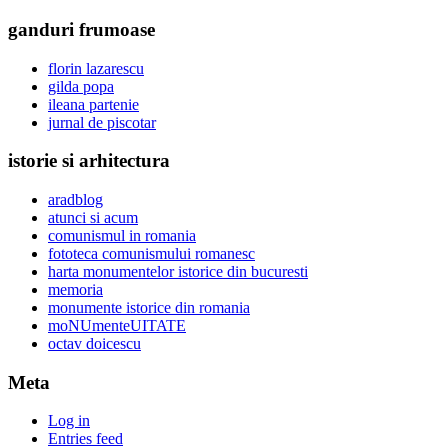
ganduri frumoase
florin lazarescu
gilda popa
ileana partenie
jurnal de piscotar
istorie si arhitectura
aradblog
atunci si acum
comunismul in romania
fototeca comunismului romanesc
harta monumentelor istorice din bucuresti
memoria
monumente istorice din romania
moNUmenteUITATE
octav doicescu
Meta
Log in
Entries feed