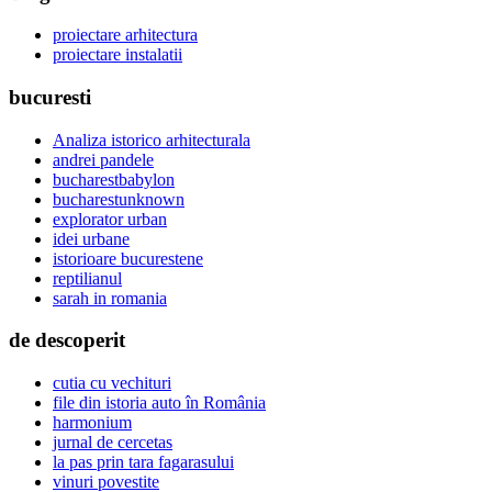
proiectare arhitectura
proiectare instalatii
bucuresti
Analiza istorico arhitecturala
andrei pandele
bucharestbabylon
bucharestunknown
explorator urban
idei urbane
istorioare bucurestene
reptilianul
sarah in romania
de descoperit
cutia cu vechituri
file din istoria auto în România
harmonium
jurnal de cercetas
la pas prin tara fagarasului
vinuri povestite