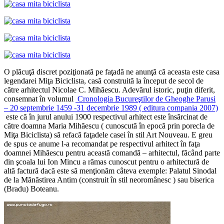
O plăcuţă discret poziţionată pe faţadă ne anunţă că aceasta este casa
legendarei Miţa Biciclista, casă construită la început de secol de
către arhitectul Nicolae C. Mihăescu. Adevărul istoric, puţin diferit,
consemnat în volumul
Cronologia Bucureştilor de Gheoghe Parusi
– 20 septembrie 1459 -31 decembrie 1989 ( editura compania 2007)
este că în jurul anului 1900 respectivul arhitect este însărcinat de
către doamna Maria Mihăescu ( cunoscută în epocă prin porecla de
Miţa Biciclista) să refacă faţadele casei în stil Art Nouveau. E greu
de spus ce anume l-a recomandat pe respectivul arhitect în faţa
doamnei Mihăescu pentru această comandă – arhitectul, făcând parte
din şcoala lui Ion Mincu a rămas cunoscut pentru o arhitectură de
altă factură dacă este să menţionăm câteva exemple: Palatul Sinodal
de la Mănăstirea Antim (construit în stil neoromânesc ) sau biserica
(Bradu) Boteanu.