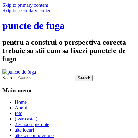
Skip to primary content
Skip to secondary content
puncte de fuga
pentru a construi o perspectiva corecta
trebuie sa stii cum sa fixezi punctele de
fuga
Search
Main menu
Home
About
foto
( vara asta )
2 scrisori pierdute
alte locuri
alte scrisori pierdute