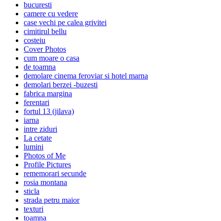
bucuresti
camere cu vedere
case vechi pe calea grivitei
cimitirul bellu
costeiu
Cover Photos
cum moare o casa
de toamna
demolare cinema feroviar si hotel marna
demolari berzei -buzesti
fabrica margina
ferentari
fortul 13 (jilava)
iarna
intre ziduri
La cetate
lumini
Photos of Me
Profile Pictures
rememorari secunde
rosia montana
sticla
strada petru maior
texturi
toamna