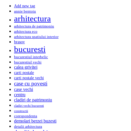
Add new tag
annie bentoiu
arhitectura
arhitectura de patrimoniu
arhitectura eco
arhitectura spatiului interior
brasov
bucuresti
bucurestiul interbelic
bucurestiul vechi
calea grivitei
carti postale
carti postale vechi
case cu povesti
case vechi
centru
cladiri de patrimoniu
cladiri vechi bucuresti
constructii
corespondenta
demolari berzei buzesti
detalii arhitectura