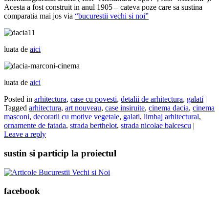
Acesta a fost construit in anul 1905 – cateva poze care sa sustina
comparatia mai jos via
“bucurestii vechi si noi”
luata de
aici
luata de
aici
Posted in
arhitectura
,
case cu povesti
,
detalii de arhitectura
,
galati
|
Tagged
arhitectura
,
art nouveau
,
case insiruite
,
cinema dacia
,
cinema
masconi
,
decoratii cu motive vegetale
,
galati
,
limbaj arhitectural
,
ornamente de fatada
,
strada berthelot
,
strada nicolae balcescu
|
Leave a reply
sustin si particip la proiectul
facebook