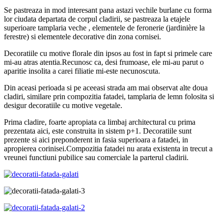
Se pastreaza in mod interesant pana astazi vechile burlane cu forma
lor ciudata departata de corpul cladirii, se pastreaza la etajele
superioare tamplaria veche , elementele de feronerie (jardinière la
ferestre) si elementele decorative din zona cornisei.
Decoratiile cu motive florale din ipsos au fost in fapt si primele care
mi-au atras atentia.Recunosc ca, desi frumoase, ele mi-au parut o
aparitie insolita a carei filiatie mi-este necunoscuta.
Din aceasi perioada si pe aceeasi strada am mai observat alte doua
cladiri, similare prin compozitia fatadei, tamplaria de lemn folosita si
desigur decoratiile cu motive vegetale.
Prima cladire, foarte apropiata ca limbaj architectural cu prima
prezentata aici, este construita in sistem p+1. Decoratiile sunt
prezente si aici preponderent in fasia superioara a fatadei, in
apropierea corinisei.Compozitia fatadei nu arata existenta in trecut a
vreunei functiuni pubilice sau comerciale la parterul cladirii.