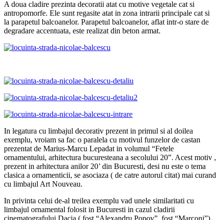
A doua cladire prezinta decoratii atat cu motive vegetale cat si
antropomorfe. Ele sunt regasite atat in zona intrarii principale cat si
la parapetul balcoanelor. Parapetul balcoanelor, aflat intr-o stare de
degradare accentuata, este realizat din beton armat.
In legatura cu limbajul decorativ prezent in primul si al doilea
exemplu, vroiam sa fac o paralela cu motivul funzelor de castan
prezentat de Marius-Marcu Lepadat in volumul “Fetele
ornamentului, arhitectura bucuresteana a secolului 20”. Acest motiv ,
prezent in arhitectura anilor 20’ din Bucuresti, desi nu este o tema
clasica a ornamenticii, se asociaza ( de catre autorul citat) mai curand
cu limbajul Art Nouveau.
In privinta celui de-al treilea exemplu vad unele similaritati cu
limbajul ornamental folosit in Bucuresti in cazul cladirii
cinematografului Dacia ( fost “Alexandru Popov”, fost “Marconi”).