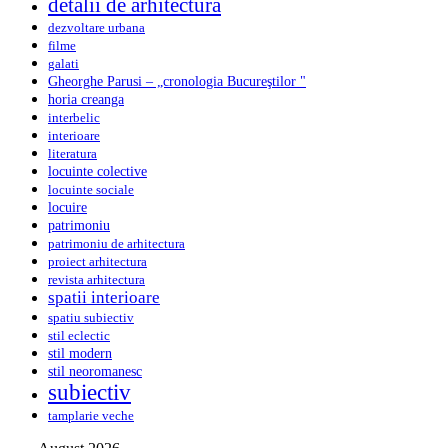
detalii de arhitectura
dezvoltare urbana
filme
galati
Gheorghe Parusi – „cronologia Bucureştilor "
horia creanga
interbelic
interioare
literatura
locuinte colective
locuinte sociale
locuire
patrimoniu
patrimoniu de arhitectura
proiect arhitectura
revista arhitectura
spatii interioare
spatiu subiectiv
stil eclectic
stil modern
stil neoromanesc
subiectiv
tamplarie veche