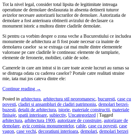
Tot la nivel legal, consider total lipsita de legitimitate intreaga
operatiune de demolare desfasurata in absenta detinerii tuturor
avizelor necesare autorizarii lucrarilor de demolare. Autorizatia de
demolare a fost anterioara obtinerii avizului de declasare ca
monument istoric a multora dintre cladirile demolate.
Si pentru ca vorbim despre o zona veche a Bucurestiului ce includea
monumente de arhitectura ar fi fost poate necesar ca inainte de
demolarea caselor sa se extraga cat mai multe dintre elementele
valoroase pe care cladirile le contineau: elemente de tamplarie,
elemente de feronerie, mobilier, cahle de sobe.
Camerele in care am intrat si in care toate aceste lucruri au ramas sa
se distruga odata cu caderea caselor? Portale catre realitati straine
mie, iata mai jos cateva dintre ele:
Continue reading
→
Posted in
arhitectura
,
arhitectura stil neoromanesc
,
bucuresti
,
case cu
povesti
,
cladiri si ansambluri de cladiri patrimoniu
,
demolari berzei-
buzesti
,
detalii de arhitectura
,
istorie
,
materiale constructii
,
materiale
finisaje
,
spatii interioare
,
subiectiv
,
Uncategorized
|
Tagged
arhitectura
,
arhitectura 1900
,
autorizare de construire
,
autorizare de
demolare
,
aviz comisia monumentelor
,
cahle
,
case cu povesti
,
case
vagon
,
case vechi
,
decoratiuni interioara
,
demolari
,
demolari berzei