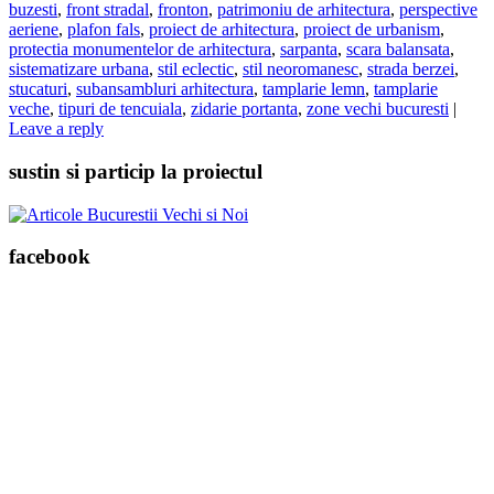
buzesti
,
front stradal
,
fronton
,
patrimoniu de arhitectura
,
perspective
aeriene
,
plafon fals
,
proiect de arhitectura
,
proiect de urbanism
,
protectia monumentelor de arhitectura
,
sarpanta
,
scara balansata
,
sistematizare urbana
,
stil eclectic
,
stil neoromanesc
,
strada berzei
,
stucaturi
,
subansambluri arhitectura
,
tamplarie lemn
,
tamplarie
veche
,
tipuri de tencuiala
,
zidarie portanta
,
zone vechi bucuresti
|
Leave a reply
sustin si particip la proiectul
facebook