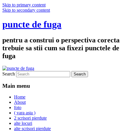
Skip to primary content
Skip to secondary content
puncte de fuga
pentru a construi o perspectiva corecta
trebuie sa stii cum sa fixezi punctele de
fuga
Search
Main menu
Home
About
foto
( vara asta )
2 scrisori pierdute
alte locuri
alte scrisori pierdute