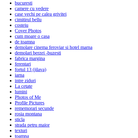
bucuresti
camere cu vedere
case vechi pe calea grivitei
cimitirul bellu
costeiu
Cover Photos
cum moare o casa
de toamna
demolare cinema feroviar si hotel marna
demolari berzei -buzesti
fabrica margina
ferentari
fortul 13 (jilava)
iarna
intre ziduri
La cetate
lumini
Photos of Me
Profile Pictures
rememorari secunde
rosia montana
sticla
strada petru maior
texturi
toamna