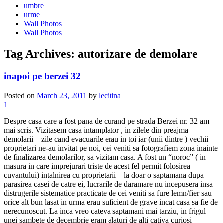
umbre
urme
Wall Photos
Wall Photos
Tag Archives:
autorizare de demolare
inapoi pe berzei 32
Posted on
March 23, 2011
by
lecitina
1
Despre casa care a fost pana de curand pe strada Berzei nr. 32 am
mai scris. Vizitasem casa intamplator , in zilele din preajma
demolarii – zile cand evacuarile erau in toi iar (unii dintre ) vechii
proprietari ne-au invitat pe noi, cei veniti sa fotografiem zona inainte
de finalizarea demolarilor, sa vizitam casa. A fost un “noroc” ( in
masura in care imprejurari triste de acest fel permit folosirea
cuvantului) intalnirea cu proprietarii – la doar o saptamana dupa
parasirea casei de catre ei, lucrarile de daramare nu incepusera insa
distrugerile sistematice practicate de cei veniti sa fure lemn/fier sau
orice alt bun lasat in urma erau suficient de grave incat casa sa fie de
nerecunoscut. La inca vreo cateva saptamani mai tarziu, in frigul
unei sambete de decembrie eram alaturi de alti cativa curiosi