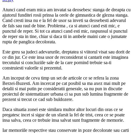
Atunci cand eram mica am invatat sa deosebesc stanga de dreapta cu
ajutorul funditei rosii prinsa la orele de gimnastica de glezna stanga.
Cand cresti insa nu e la fel de usor sa inveti sa deosebesti adevarul
de fals sau raul de bine. Problema , ca si atunci cand esti mic, e
punctul de reper. Si tot ca atunci cand esti mic, raspunsul si punctul
de reper sta in tine, chiar si daca tii in ambele maini cate o jumatate
rupta de panglica decolorata.
Este greu sa judeci adevarurile, dreptatea si viitorul visat sau dorit de
ce din jur. Ce este insa usor de reconsiderat si cantarit este imaginea
trecutului si concluziile sale de la care pornind trebuie sa-ti
construiesti valorile si prezentul.
Am inceput de ceva timp un set de articole ce se refera la zona
Berzei-Buzesti. Am incercat pe cat posibil sa ma axez mai mult pe
detalii si mai putin pe consideratii generale, sa nu pun in discutie
proiectul de sistematizare urbana ci sa pun sub lumina fragmente de
prezent si trecut ce cad sub buldozere.
Daca situatia zonei este similara multor altor locuri din oras ce se
pregatesc incet si sigur de un sfarsit la fel de trist, ceea ce se poate
insa salva, ceea ce trebuie insa salvat sunt fragmente de memorie.
Iar memoriile respective stau conservate in poze decolorate sau carti