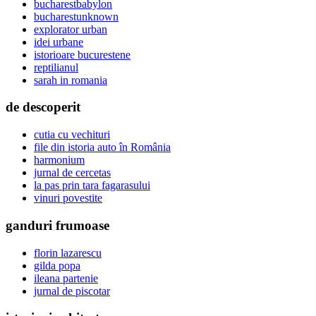
bucharestbabylon
bucharestunknown
explorator urban
idei urbane
istorioare bucurestene
reptilianul
sarah in romania
de descoperit
cutia cu vechituri
file din istoria auto în România
harmonium
jurnal de cercetas
la pas prin tara fagarasului
vinuri povestite
ganduri frumoase
florin lazarescu
gilda popa
ileana partenie
jurnal de piscotar