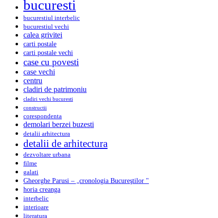
bucuresti
bucurestiul interbelic
bucurestiul vechi
calea grivitei
carti postale
carti postale vechi
case cu povesti
case vechi
centru
cladiri de patrimoniu
cladiri vechi bucuresti
constructii
corespondenta
demolari berzei buzesti
detalii arhitectura
detalii de arhitectura
dezvoltare urbana
filme
galati
Gheorghe Parusi – „cronologia Bucureştilor "
horia creanga
interbelic
interioare
literatura