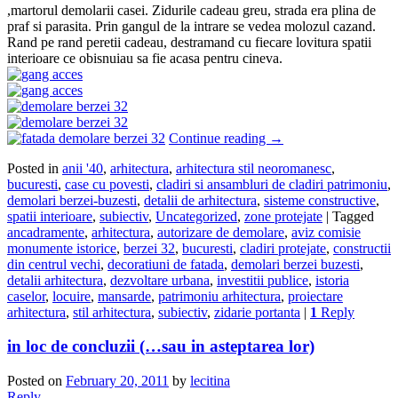
,martorul demolarii casei. Zidurile cadeau greu, strada era plina de
praf si parasita. Prin gangul de la intrare se vedea molozul cazand.
Rand pe rand peretii cadeau, destramand cu fiecare lovitura spatii
interioare ce obisnuiau sa fie acasa pentru cineva.
Continue reading
→
Posted in
anii '40
,
arhitectura
,
arhitectura stil neoromanesc
,
bucuresti
,
case cu povesti
,
cladiri si ansambluri de cladiri patrimoniu
,
demolari berzei-buzesti
,
detalii de arhitectura
,
sisteme constructive
,
spatii interioare
,
subiectiv
,
Uncategorized
,
zone protejate
|
Tagged
ancadramente
,
arhitectura
,
autorizare de demolare
,
aviz comisie
monumente istorice
,
berzei 32
,
bucuresti
,
cladiri protejate
,
constructii
din centrul vechi
,
decoratiuni de fatada
,
demolari berzei buzesti
,
detalii arhitectura
,
dezvoltare urbana
,
investitii publice
,
istoria
caselor
,
locuire
,
mansarde
,
patrimoniu arhitectura
,
proiectare
arhitectura
,
stil arhitectura
,
subiectiv
,
zidarie portanta
|
1
Reply
in loc de concluzii (…sau in asteptarea lor)
Posted on
February 20, 2011
by
lecitina
Reply