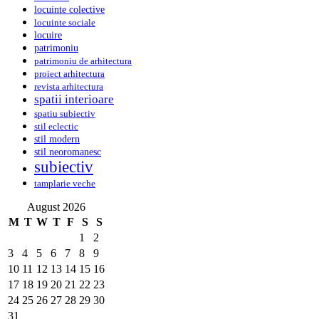
locuinte colective
locuinte sociale
locuire
patrimoniu
patrimoniu de arhitectura
proiect arhitectura
revista arhitectura
spatii interioare
spatiu subiectiv
stil eclectic
stil modern
stil neoromanesc
subiectiv
tamplarie veche
August 2026
M
T
W
T
F
S
S
1
2
3
4
5
6
7
8
9
10
11
12
13
14
15
16
17
18
19
20
21
22
23
24
25
26
27
28
29
30
31