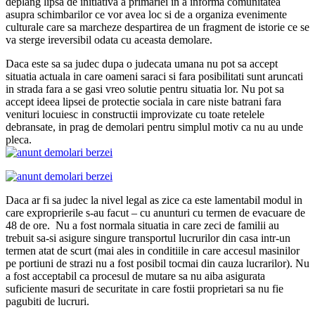
deplang lipsa de initiativa a primariei in a informa comunitatea
asupra schimbarilor ce vor avea loc si de a organiza evenimente
culturale care sa marcheze despartirea de un fragment de istorie ce se
va sterge ireversibil odata cu aceasta demolare.
Daca este sa sa judec dupa o judecata umana nu pot sa accept
situatia actuala in care oameni saraci si fara posibilitati sunt aruncati
in strada fara a se gasi vreo solutie pentru situatia lor. Nu pot sa
accept ideea lipsei de protectie sociala in care niste batrani fara
venituri locuiesc in constructii improvizate cu toate retelele
debransate, in prag de demolari pentru simplul motiv ca nu au unde
pleca.
Daca ar fi sa judec la nivel legal as zice ca este lamentabil modul in
care exproprierile s-au facut – cu anunturi cu termen de evacuare de
48 de ore. Nu a fost normala situatia in care zeci de familii au
trebuit sa-si asigure singure transportul lucrurilor din casa intr-un
termen atat de scurt (mai ales in conditiile in care accesul masinilor
pe portiuni de strazi nu a fost posibil tocmai din cauza lucrarilor). Nu
a fost acceptabil ca procesul de mutare sa nu aiba asigurata
suficiente masuri de securitate in care fostii proprietari sa nu fie
pagubiti de lucruri.