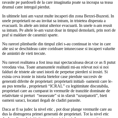
ravasite pe pardoseli de la care imaginatia poate sa inceapa sa teasa
drumul catre intregul pierdut.
In ultimele luni am vazut multe incaperi din zona Berzei-Buzesti. In
unele proprietarii ne-au invitat sa intram, in tristetea disperata a
evacuarii. In altele am intrat ulterior evacuarii. In unele n-am reusit
sa intram. Pe altele le-am vazut doar in timpul demolarii, prin nori de
praf si maldare de caramizi sparte.
Nu rareori plimbarile din timpul zilei s-au continuat in vise in care
alte usi se deschideau catre coridoare intunecoase si incaperi valurite
de amintiri de vieti trecute.
Nu rareori realitatea a fost insa mai spectaculoasa decat ce as fi putut
vreodata visa. Toate amanuntele realitatii mi-au relevat noi si noi
falduri de tristete ale unei istorii de perpetue pierderi si irosiri. Si
exista ceva ironie in istoria bietelor case pierdute succesiv de
generatii diferite de proprietari: proprietarii initiali- oamenii care le-
au pus temelia , proprietarii “ICRAL” cu legitimitate discutabila,
proprietari care au cumparat in vremurile de tranzitie dominate de
relativitate si preturi “neasezate” si in sfarsit “uzurpatorii”, bieti
oameni saraci, locatari ilegali de cladiri parasite.
Daca ar fi sa judec la nivel etic , pot doar plange vremurile care au
dus la distrugerea primei generatii de proprietari. Tot la nivel etic