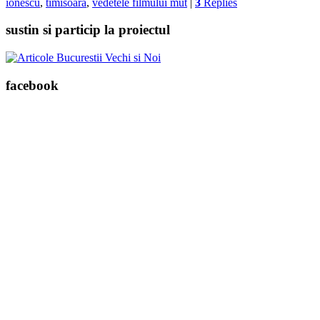
ionescu
,
timisoara
,
vedetele filmului mut
|
3
Replies
sustin si particip la proiectul
facebook