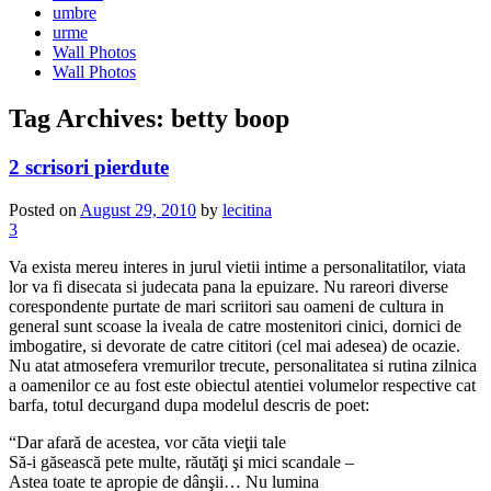
umbre
urme
Wall Photos
Wall Photos
Tag Archives:
betty boop
2 scrisori pierdute
Posted on
August 29, 2010
by
lecitina
3
Va exista mereu interes in jurul vietii intime a personalitatilor, viata
lor va fi disecata si judecata pana la epuizare. Nu rareori diverse
corespondente purtate de mari scriitori sau oameni de cultura in
general sunt scoase la iveala de catre mostenitori cinici, dornici de
imbogatire, si devorate de catre cititori (cel mai adesea) de ocazie.
Nu atat atmosefera vremurilor trecute, personalitatea si rutina zilnica
a oamenilor ce au fost este obiectul atentiei volumelor respective cat
barfa, totul decurgand dupa modelul descris de poet:
“Dar afară de acestea, vor căta vieţii tale
Să-i găsească pete multe, răutăţi şi mici scandale –
Astea toate te apropie de dânşii… Nu lumina