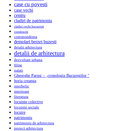
case cu povesti
case vechi
centru
cladiri de patrimoniu
cladiri vechi bucuresti
constructii
corespondenta
demolari berzei buzesti
detalii arhitectura
detalii de arhitectura
dezvoltare urbana
filme
galati
Gheorghe Parusi – „cronologia Bucureştilor "
horia creanga
interbelic
interioare
literatura
locuinte colective
locuinte sociale
locuire
patrimoniu
patrimoniu de arhitectura
proiect arhitectura