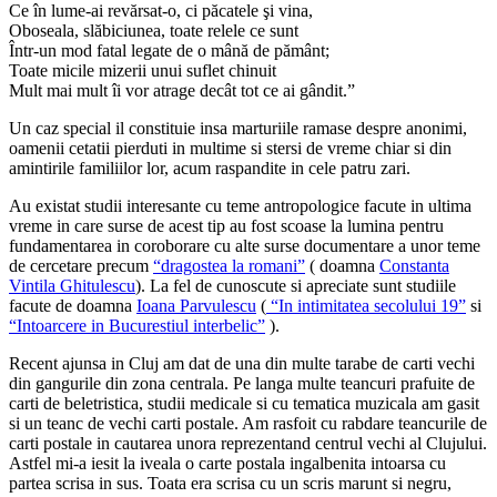
Ce în lume-ai revărsat-o, ci păcatele şi vina,
Oboseala, slăbiciunea, toate relele ce sunt
Într-un mod fatal legate de o mână de pământ;
Toate micile mizerii unui suflet chinuit
Mult mai mult îi vor atrage decât tot ce ai gândit.”
Un caz special il constituie insa marturiile ramase despre anonimi,
oamenii cetatii pierduti in multime si stersi de vreme chiar si din
amintirile familiilor lor, acum raspandite in cele patru zari.
Au existat studii interesante cu teme antropologice facute in ultima
vreme in care surse de acest tip au fost scoase la lumina pentru
fundamentarea in coroborare cu alte surse documentare a unor teme
de cercetare precum
“dragostea la romani”
( doamna
Constanta
Vintila Ghitulescu
). La fel de cunoscute si apreciate sunt studiile
facute de doamna
Ioana Parvulescu
(
“In intimitatea secolului 19”
si
“Intoarcere in Bucurestiul interbelic”
).
Recent ajunsa in Cluj am dat de una din multe tarabe de carti vechi
din gangurile din zona centrala. Pe langa multe teancuri prafuite de
carti de beletristica, studii medicale si cu tematica muzicala am gasit
si un teanc de vechi carti postale. Am rasfoit cu rabdare teancurile de
carti postale in cautarea unora reprezentand centrul vechi al Clujului.
Astfel mi-a iesit la iveala o carte postala ingalbenita intoarsa cu
partea scrisa in sus. Toata era scrisa cu un scris marunt si negru,