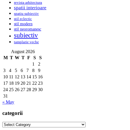
revista arhitectura
spatii interioare
spatiu subiectiv
stil eclectic
stil modern
stil neoromanesc
subiectiv
tamplarie veche
August 2026
M
T
W
T
F
S
S
1
2
3
4
5
6
7
8
9
10
11
12
13
14
15
16
17
18
19
20
21
22
23
24
25
26
27
28
29
30
31
« May
categorii
categorii