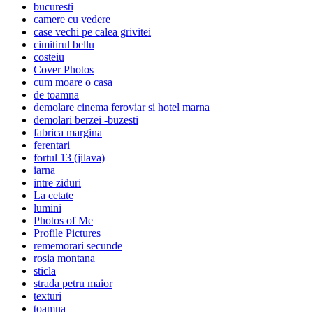
bucuresti
camere cu vedere
case vechi pe calea grivitei
cimitirul bellu
costeiu
Cover Photos
cum moare o casa
de toamna
demolare cinema feroviar si hotel marna
demolari berzei -buzesti
fabrica margina
ferentari
fortul 13 (jilava)
iarna
intre ziduri
La cetate
lumini
Photos of Me
Profile Pictures
rememorari secunde
rosia montana
sticla
strada petru maior
texturi
toamna