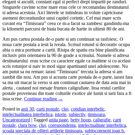
elegant si ascutit, constant egal si perfect drept impartit pe randuri.
Singurele cuvinte scrise mare erau cele ce recomandau destinatarul
si adresa acestuia. Aici literele se intindeau in volute capricioase
asemeni decoratiunilor unui capitel corintic. Cel mai mare scris
cuvant era “Timisoara” ceea ce m-a facut sa zambesc gandindu-ma
la kilometri parcursi de biata bucata de hartie in ultimii 80 de ani.
Am pus cartea postala de-o parte si am continuat sa rasfoiesc. O
noua carte postala a iesit la iveala. Scrisul rotund si decorativ ocupa
abia o mica portiune a cartii. Risipa de spatiu era bine planificata
inclusiv prin orientarea la 90 de grade a scrisului. Numele si adresa
destinatarului erau scrise cu caractere egale ca inaltime si cu acelasi
scris rotunjor si naiv in mod sigur apartinand unei adolescente. Nu
am putut sa nu remarc iarasi “Timisoara” trecuta la adresa si am
zambit din nou. Am pus si aceasta carte postala de-o parte, iarasi fara
sa ma uit macar la verso si am continuat cautarea de data asta mai in
alerta , cautand noi mesaje frumos caligrafiate. Insa restul cartilor
postale proveneau din toate colturile exotice ale lumii si tarii fara a fi
insa scrise.
Continue reading
→
Posted in
anii 30
,
carti postale
,
cluj
,
cotidian interbelic
,
intelectualitatea interbelica
,
istorie
,
subiectiv
,
timisoara
,
Uncategorized
|
Tagged
anita page
,
betty boop
,
caligrafie
,
carti
postale
,
clara bow
,
cluj
,
corespondenta
,
intelectualitate interbelica
,
scoala speciala de ofiteri artilerie timisoara
,
sublocotenent ioan b.