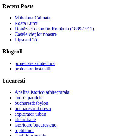
Recent Posts
Mahalaua Caimata
Roata Lumii
Douăzeci de ani în România (1889-1911)
Casele vieţilor noastre
Lipscani 55
Blogroll
proiectare arhitectura
proiectare instalatii
bucuresti
Analiza istorico arhitecturala
andrei pandele
bucharestbabylon
bucharestunknown
explorator urban
idei urbane
istorioare bucurestene
reptilianul
sarah in romania