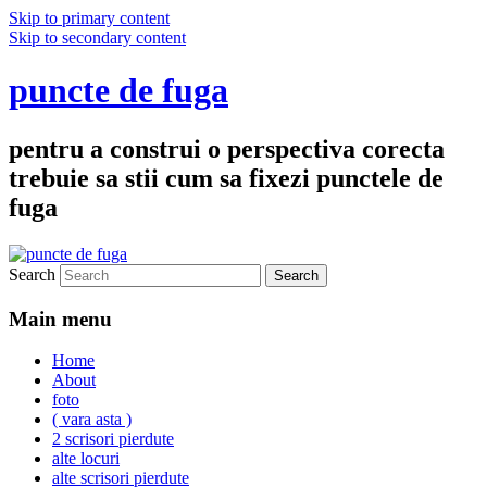
Skip to primary content
Skip to secondary content
puncte de fuga
pentru a construi o perspectiva corecta
trebuie sa stii cum sa fixezi punctele de
fuga
Search
Main menu
Home
About
foto
( vara asta )
2 scrisori pierdute
alte locuri
alte scrisori pierdute