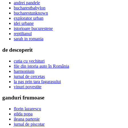
andrei pandele
bucharestbabylon
bucharestunknown
explorator urban
idei urbane
istorioare bucurestene
reptilianul
sarah in romania
de descoperit
cutia cu vechituri
file din istoria auto în România
harmonium
jurnal de cercetas
la pas prin tara fagarasului
vinuri povestite
ganduri frumoase
florin lazarescu
gilda popa
ileana partenie
jurnal de piscotar