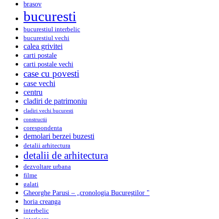
brasov
bucuresti
bucurestiul interbelic
bucurestiul vechi
calea grivitei
carti postale
carti postale vechi
case cu povesti
case vechi
centru
cladiri de patrimoniu
cladiri vechi bucuresti
constructii
corespondenta
demolari berzei buzesti
detalii arhitectura
detalii de arhitectura
dezvoltare urbana
filme
galati
Gheorghe Parusi – „cronologia Bucureştilor "
horia creanga
interbelic