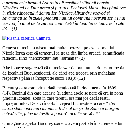
a praznuiaste hramul Adormirei Preasfintei stăpânii noastre
Născătoarei de Dumnezeu şi pururea Fecioară Maria, începându-se
în zilele răposatului domni Ion Nicolae Alixandru voevod şi
savarsindu-să în zilele prealuminatului domnului nostrum Ion Mihai
voevod, în anul de la zidirea lumii 7240 în luna lui octomvrie în zile
23” (1)
Geneza numelui a născut mai multe ipoteze, ipoteza istoricului
Nicole Iorga este că termenul se trage din limba greacă, semnificaţia
rădăcinii fiind “nenorocită” sau “sărmană”.(2)
Alte ipoteze sugerează că numele s-ar datora unui al doilea nume dat
de localnici Bucureştioarei, ale cărei ape treceau prin mahalaua
respectivă până la început de secol 18.(3),(12)
Bucureştioara este prima dată menţionată în documente în 1609
(14). Bazinul din care aceasta îşi aduna apele se pare că era în zona
grădinii Icoanei, zonă în care terenul era mai jos decât restul
împrejurimilor. De aici încolo începea Bucureştioara care
“ din
cauza slabei înclinări nu putea fi decât un şir de Bălţi cu margini
nehotărâte, pline de trestii şi papură, ocolite de sălcii”.
O imagine a apelor Bucureştioarei o avem păstrată în acuarelele lui