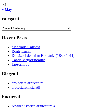
31
« May
categorii
categorii
Recent Posts
Mahalaua Caimata
Roata Lumii
Douăzeci de ani în România (1889-1911)
Casele vieţilor noastre
Lipscani 55
Blogroll
proiectare arhitectura
proiectare instalatii
bucuresti
Analiza istorico arhitecturala