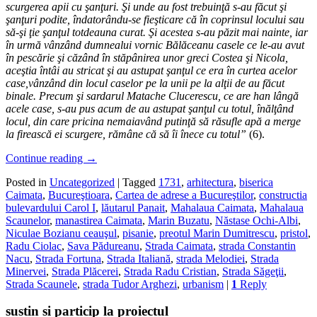
scurgerea apii cu şanţuri. Şi unde au fost trebuinţă s-au făcut şi
şanţuri podite, îndatorându-se fieşticare că în coprinsul locului sau
să-şi ţie şanţul totdeauna curat. Şi acestea s-au păzit mai nainte, iar
în urmă vânzând dumnealui vornic Bălăceanu casele ce le-au avut
în pescărie şi căzând în stăpânirea unor greci Costea şi Nicola,
aceştia întâi au stricat şi au astupat şanţul ce era în curtea acelor
case,vânzând din locul caselor pe la unii pe la alţii de au făcut
binale. Precum şi sardarul Matache Clucerescu, ce are han lângă
acele case, s-au pus acum de au astupat şanţul cu totul, înălţând
locul, din care pricina nemaiavând putinţă să răsufle apă a merge
la firească ei scurgere, rămâne că să îi înece cu totul”
(6).
Continue reading
→
Posted in
Uncategorized
|
Tagged
1731
,
arhitectura
,
biserica
Caimata
,
Bucureştioara
,
Cartea de adrese a Bucureştilor
,
constructia
bulevardului Carol I
,
lăutarul Panait
,
Mahalaua Caimata
,
Mahalaua
Scaunelor
,
manastirea Caimata
,
Marin Buzatu
,
Năstase Ochi-Albi
,
Niculae Bozianu ceauşul
,
pisanie
,
preotul Marin Dumitrescu
,
pristol
,
Radu Ciolac
,
Sava Pădureanu
,
Strada Caimata
,
strada Constantin
Nacu
,
Strada Fortuna
,
Strada Italiană
,
strada Melodiei
,
Strada
Minervei
,
Strada Plăcerei
,
Strada Radu Cristian
,
Strada Săgeţii
,
Strada Scaunele
,
strada Tudor Arghezi
,
urbanism
|
1
Reply
sustin si particip la proiectul