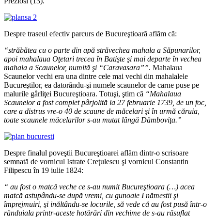
Preziosi (13).
Despre traseul efectiv parcurs de Bucureştioară aflăm că:
“străbătea cu o parte din apă străvechea mahala a Săpunarilor,
apoi mahalaua Oţetari trecea în Batişte şi mai departe în vechea
mahala a Scaunelor, numită şi “Caravasara””
. Mahalaua
Scaunelor vechi era una dintre cele mai vechi din mahalalele
Bucureştilor, ea datorându-şi numele scaunelor de carne puse pe
malurile gârliţei Bucureştioara. Totuşi, ştim că
“Mahalaua
Scaunelor a fost complet pârjolită la 27 februarie 1739, de un foc,
care a distrus vre-o 40 de scaune de măcelari şi în urmă căruia,
toate scaunele măcelarilor s-au mutat lângă Dâmboviţa.”
Despre finalul poveştii Bucureştioarei aflăm dintr-o scrisoare
semnată de vornicul Istrate Creţulescu şi vornicul Constantin
Filipescu în 19 iulie 1824:
“ au fost o matcă veche ce s-au numit Bucureştioara (…) acea
matcă astupându-se după vremi, cu gunoaie I nămestii şi
împrejmuiri, şi inăltându-se locurile, să vede că au fost pusă într-o
rânduiala printr-aceste hotărâri din vechime de s-au răsuflat