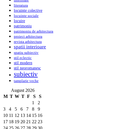
interioare
literatura
locuinte colective
locuinte sociale
locuire
patrimoniu
patrimoniu de arhitectura
proiect arhitectura
revista arhitectura
spatii interioare
spatiu subiectiv
stil eclectic
stil modern
stil neoromanesc
subiectiv
tamplarie veche
August 2026
M
T
W
T
F
S
S
1
2
3
4
5
6
7
8
9
10
11
12
13
14
15
16
17
18
19
20
21
22
23
24
25
26
27
28
29
30