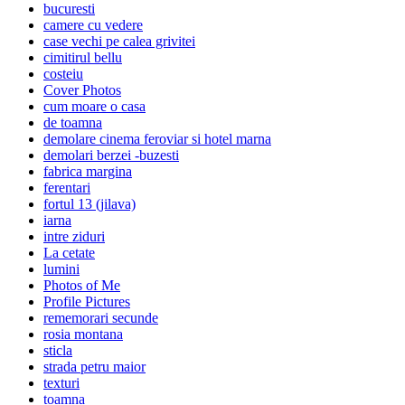
bucuresti
camere cu vedere
case vechi pe calea grivitei
cimitirul bellu
costeiu
Cover Photos
cum moare o casa
de toamna
demolare cinema feroviar si hotel marna
demolari berzei -buzesti
fabrica margina
ferentari
fortul 13 (jilava)
iarna
intre ziduri
La cetate
lumini
Photos of Me
Profile Pictures
rememorari secunde
rosia montana
sticla
strada petru maior
texturi
toamna