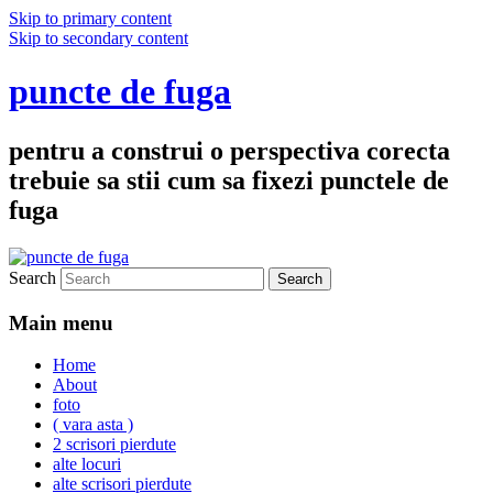
Skip to primary content
Skip to secondary content
puncte de fuga
pentru a construi o perspectiva corecta
trebuie sa stii cum sa fixezi punctele de
fuga
Search
Main menu
Home
About
foto
( vara asta )
2 scrisori pierdute
alte locuri
alte scrisori pierdute