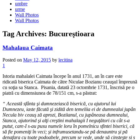
umbre
urme
Wall Photos
Wall Photos
Tag Archives:
Bucureştioara
Mahalaua Caimata
Posted on
May 12, 2015
by
lecitina
1
Istoria mahalalei Caimata începe în anul 1731, an în care este
ridicată biserica Caimata de către Niculae Bozianu ceauşul împreună
cu soţia sa Stanca. Pisania, datată 23 octombrie 1731, înscrisă pe o
piatră cu dimensiunea de 78/151 cm, s-a păstrat:
“ Această sfânta şi dumnezeiască biserică, cu ajutorul lui
Dumnezeu, iaste făcută şi zidită den temeliia ei de dumnealui jupân
Necula biv ceauş ză aprozi, Boziianul, cu jupâneasa dumnealui,
Stanca, ajutorind şi alţi creştini mahalagii I neguţători cu cât s-a
putut, care-I s-au pusu numele loru în pomelnicu sfintei biserici, că
să fie pomeniţi în veci; şi infrumusetandu-se pă denauntru şi pă
denafara cu toate podoabele, precum se vede, unde să cinsteşte si s