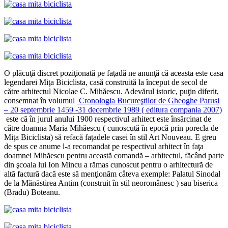
O plăcuţă discret poziţionată pe faţadă ne anunţă că aceasta este casa
legendarei Miţa Biciclista, casă construită la început de secol de
către arhitectul Nicolae C. Mihăescu. Adevărul istoric, puţin diferit,
consemnat în volumul
Cronologia Bucureştilor de Gheoghe Parusi
– 20 septembrie 1459 -31 decembrie 1989 ( editura compania 2007)
este că în jurul anului 1900 respectivul arhitect este însărcinat de
către doamna Maria Mihăescu ( cunoscută în epocă prin porecla de
Miţa Biciclista) să refacă faţadele casei în stil Art Nouveau. E greu
de spus ce anume l-a recomandat pe respectivul arhitect în faţa
doamnei Mihăescu pentru această comandă – arhitectul, făcând parte
din şcoala lui Ion Mincu a rămas cunoscut pentru o arhitectură de
altă factură dacă este să menţionăm câteva exemple: Palatul Sinodal
de la Mănăstirea Antim (construit în stil neoromânesc ) sau biserica
(Bradu) Boteanu.