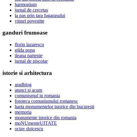
harmonium
jurnal de cercetas
la pas prin tara fagarasului
vinuri povestite
ganduri frumoase
florin lazarescu
gilda popa
ileana partenie
jurnal de piscotar
istorie si arhitectura
aradblog
atunci si acum
comunismul in romania
fototeca comunismului romanesc
harta monumentelor istorice din bucuresti
memoria
monumente istorice din romania
moNUmenteUITATE
octav doicescu