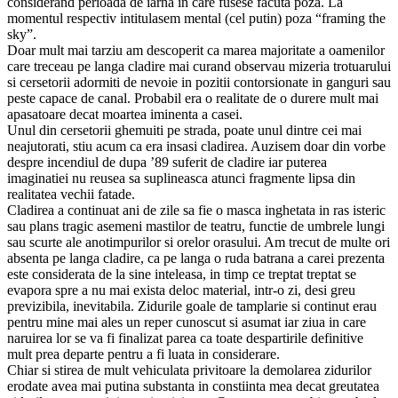
considerand perioada de iarna in care fusese facuta poza. La
momentul respectiv intitulasem mental (cel putin) poza “framing the
sky”.
Doar mult mai tarziu am descoperit ca marea majoritate a oamenilor
care treceau pe langa cladire mai curand observau mizeria trotuarului
si cersetorii adormiti de nevoie in pozitii contorsionate in ganguri sau
peste capace de canal. Probabil era o realitate de o durere mult mai
apasatoare decat moartea iminenta a casei.
Unul din cersetorii ghemuiti pe strada, poate unul dintre cei mai
neajutorati, stiu acum ca era insasi cladirea. Auzisem doar din vorbe
despre incendiul de dupa ’89 suferit de cladire iar puterea
imaginatiei nu reusea sa suplineasca atunci fragmente lipsa din
realitatea vechii fatade.
Cladirea a continuat ani de zile sa fie o masca inghetata in ras isteric
sau plans tragic asemeni mastilor de teatru, functie de umbrele lungi
sau scurte ale anotimpurilor si orelor orasului. Am trecut de multe ori
absenta pe langa cladire, ca pe langa o ruda batrana a carei prezenta
este considerata de la sine inteleasa, in timp ce treptat treptat se
evapora spre a nu mai exista deloc material, intr-o zi, desi greu
previzibila, inevitabila. Zidurile goale de tamplarie si continut erau
pentru mine mai ales un reper cunoscut si asumat iar ziua in care
naruirea lor se va fi finalizat parea ca toate despartirile definitive
mult prea departe pentru a fi luata in considerare.
Chiar si stirea de mult vehiculata privitoare la demolarea zidurilor
erodate avea mai putina substanta in constiinta mea decat greutatea