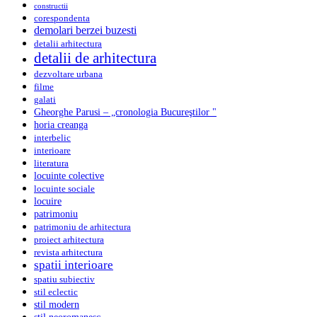
constructii
corespondenta
demolari berzei buzesti
detalii arhitectura
detalii de arhitectura
dezvoltare urbana
filme
galati
Gheorghe Parusi – „cronologia Bucureştilor "
horia creanga
interbelic
interioare
literatura
locuinte colective
locuinte sociale
locuire
patrimoniu
patrimoniu de arhitectura
proiect arhitectura
revista arhitectura
spatii interioare
spatiu subiectiv
stil eclectic
stil modern