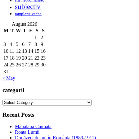
stil neoromanesc
subiectiv
tamplarie veche
August 2026
M
T
W
T
F
S
S
1
2
3
4
5
6
7
8
9
10
11
12
13
14
15
16
17
18
19
20
21
22
23
24
25
26
27
28
29
30
31
« May
categorii
categorii
Recent Posts
Mahalaua Caimata
Roata Lumii
Douăzeci de ani în România (1889-1911)