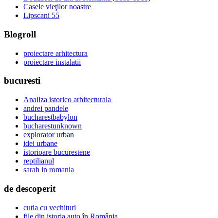
Casele vieţilor noastre
Lipscani 55
Blogroll
proiectare arhitectura
proiectare instalatii
bucuresti
Analiza istorico arhitecturala
andrei pandele
bucharestbabylon
bucharestunknown
explorator urban
idei urbane
istorioare bucurestene
reptilianul
sarah in romania
de descoperit
cutia cu vechituri
file din istoria auto în România