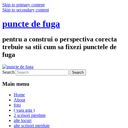
Skip to primary content
Skip to secondary content
puncte de fuga
pentru a construi o perspectiva corecta
trebuie sa stii cum sa fixezi punctele de
fuga
Search
Main menu
Home
About
foto
( vara asta )
2 scrisori pierdute
alte locuri
alte scrisori pierdute