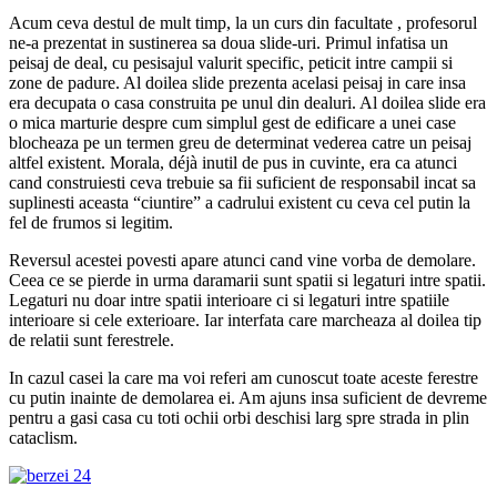
Acum ceva destul de mult timp, la un curs din facultate , profesorul
ne-a prezentat in sustinerea sa doua slide-uri. Primul infatisa un
peisaj de deal, cu pesisajul valurit specific, peticit intre campii si
zone de padure. Al doilea slide prezenta acelasi peisaj in care insa
era decupata o casa construita pe unul din dealuri. Al doilea slide era
o mica marturie despre cum simplul gest de edificare a unei case
blocheaza pe un termen greu de determinat vederea catre un peisaj
altfel existent. Morala, déjà inutil de pus in cuvinte, era ca atunci
cand construiesti ceva trebuie sa fii suficient de responsabil incat sa
suplinesti aceasta “ciuntire” a cadrului existent cu ceva cel putin la
fel de frumos si legitim.
Reversul acestei povesti apare atunci cand vine vorba de demolare.
Ceea ce se pierde in urma daramarii sunt spatii si legaturi intre spatii.
Legaturi nu doar intre spatii interioare ci si legaturi intre spatiile
interioare si cele exterioare. Iar interfata care marcheaza al doilea tip
de relatii sunt ferestrele.
In cazul casei la care ma voi referi am cunoscut toate aceste ferestre
cu putin inainte de demolarea ei. Am ajuns insa suficient de devreme
pentru a gasi casa cu toti ochii orbi deschisi larg spre strada in plin
cataclism.