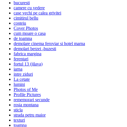
bucuresti
camere cu vedere
case vechi pe calea grivitei
cimitirul bellu
costeiu
Cover Photos
cum moare o casa
de toamna
demolare cinema feroviar si hotel marna
demolari berzei -buzesti
fabrica margina
ferentari
fortul 13 (jilava)
iarna
intre ziduri
La cetate
lumini
Photos of Me
Profile Pictures
rememorari secunde
rosia montana
sticla
strada petru maior
texturi
toamna