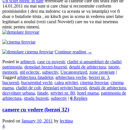
Un scurt istoric in date
referitoare la cladirile care din seara zilei de
14.01.2011 nu mai sunt si care chiar si reconstruite conform
promisiunilor ( desi ma indoiesc ca aceasta se va intampla) vor fi
doar o butaforie trista , un kitsch pus in scena in vederea unei false
legitimari a noului (vezi cazul Novotel) care nu va mai insemna
nimic pentru nimeni.
Continue reading
→
Posted in
arhitecti
,
case cu povesti
,
cladiri si ansambluri de cladiri
patrimoniu
,
demolari berzei-buzesti
,
detalii de arhitectura
,
istorie
,
memorii
,
stil eclectic
,
subiectiv
,
Uncategorized
,
zone protejate
|
Tagged
arhitectura fatadelor
,
arhitectura veche
,
berzei nr. 3
,
bucuresti
,
bucurestiul vechi
,
calea grivitei
,
cinema feroviar
,
cinema
marna
,
cladiri de colt
,
demolari grivitei buzesti
,
detalii de arhitectura
,
dezvoltare urbana
,
fatade
,
grivitei nr. 80
,
hotel marna
,
patrimoniu de
arhitectura
,
strada buzesti
,
subiectiv
|
6
Replies
camere cu vedere (berzei 32)
Posted on
January 10, 2011
by
lecitina
4