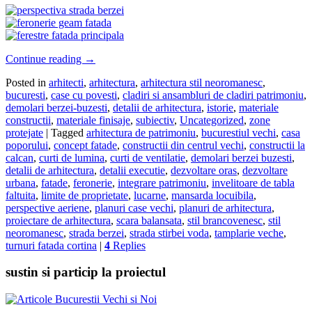
Continue reading
→
Posted in
arhitecti
,
arhitectura
,
arhitectura stil neoromanesc
,
bucuresti
,
case cu povesti
,
cladiri si ansambluri de cladiri patrimoniu
,
demolari berzei-buzesti
,
detalii de arhitectura
,
istorie
,
materiale
constructii
,
materiale finisaje
,
subiectiv
,
Uncategorized
,
zone
protejate
|
Tagged
arhitectura de patrimoniu
,
bucurestiul vechi
,
casa
poporului
,
concept fatade
,
constructii din centrul vechi
,
constructii la
calcan
,
curti de lumina
,
curti de ventilatie
,
demolari berzei buzesti
,
detalii de arhitectura
,
detalii executie
,
dezvoltare oras
,
dezvoltare
urbana
,
fatade
,
feronerie
,
integrare patrimoniu
,
invelitoare de tabla
faltuita
,
limite de proprietate
,
lucarne
,
mansarda locuibila
,
perspective aeriene
,
planuri case vechi
,
planuri de arhitectura
,
proiectare de arhitectura
,
scara balansata
,
stil brancovenesc
,
stil
neoromanesc
,
strada berzei
,
strada stirbei voda
,
tamplarie veche
,
turnuri fatada cortina
|
4
Replies
sustin si particip la proiectul