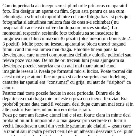
Cam in perioada aia incepusem si plimbarile prin oras cu aparatul
foto. Era desigur un aparat cu film. Spun asta pentru ca asa cum
tehnologia a schimbat raportul intre cel care fotografiaza si peisajul
fotografiat si atitudinea multora fata de oras s-a schimbat ( nu
neaparat din aceleasi motive dar dupa un proces similar). La
momentul respectiv, sesiunile foto trebuiau sa se incadreze in
lungimea unui film cu maxim 36 pozitii (plus uneori un bonus de 2-
3 pozitii). Multe poze nu ieseau, aparatul se bloca uneori tragand
filmul cand imi era lumea mai draga. Emotiile tineau pana la
developarea care uneori compromitea definitiv culorile peliculei sau
releva poze voalate. De multe ori treceau luni pana ajungeam sa
developez pozele, surpriza era cu atat mai mare atunci cand
imaginile ieseau la iveala pe formatul mic si lucios. Poate tocmai din
acest motiv pe atunci fiecare poza si cadru surprins erau indelung
cantarite iar spatiul era “consumat” cu grija, nu atat de “risipitor” ca
acum.
Pastrez mai toate pozele facute in acea perioada. Dintre ele de
departe cea mai draga mie imi este o poza cu cinema feroviar. Era
probabil prima data cand il vedeam, desi dupa cum am mai scris si in
alte posturi Bucurestiul nu imi era deloc strain.
Poza pe care am facut-o atunci imi e si azi foarte clara in minte desi
probabil mi-ar fi imposibil s-o mai gasesc prin sertarele cu lucruri
vechi. Incadrasem unul din vechile geamuri ale cladirii – geam care
la randul sau incadra perfect cerul de un albastru desavarsit, cel putin