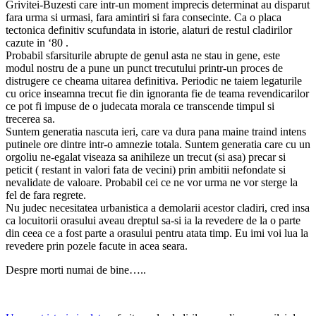
Grivitei-Buzesti care intr-un moment imprecis determinat au disparut
fara urma si urmasi, fara amintiri si fara consecinte. Ca o placa
tectonica definitiv scufundata in istorie, alaturi de restul cladirilor
cazute in ‘80 .
Probabil sfarsiturile abrupte de genul asta ne stau in gene, este
modul nostru de a pune un punct trecutului printr-un proces de
distrugere ce cheama uitarea definitiva. Periodic ne taiem legaturile
cu orice inseamna trecut fie din ignoranta fie de teama revendicarilor
ce pot fi impuse de o judecata morala ce transcende timpul si
trecerea sa.
Suntem generatia nascuta ieri, care va dura pana maine traind intens
putinele ore dintre intr-o amnezie totala. Suntem generatia care cu un
orgoliu ne-egalat viseaza sa anihileze un trecut (si asa) precar si
peticit ( restant in valori fata de vecini) prin ambitii nefondate si
nevalidate de valoare. Probabil cei ce ne vor urma ne vor sterge la
fel de fara regrete.
Nu judec necesitatea urbanistica a demolarii acestor cladiri, cred insa
ca locuitorii orasului aveau dreptul sa-si ia la revedere de la o parte
din ceea ce a fost parte a orasului pentru atata timp. Eu imi voi lua la
revedere prin pozele facute in acea seara.
Despre morti numai de bine…..