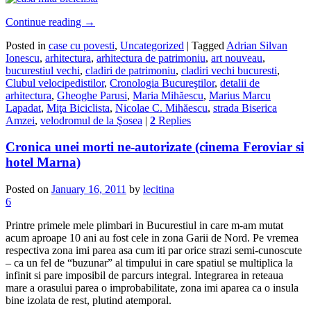
Continue reading
→
Posted in
case cu povesti
,
Uncategorized
|
Tagged
Adrian Silvan
Ionescu
,
arhitectura
,
arhitectura de patrimoniu
,
art nouveau
,
bucurestiul vechi
,
cladiri de patrimoniu
,
cladiri vechi bucuresti
,
Clubul velocipedistilor
,
Cronologia Bucureştilor
,
detalii de
arhitectura
,
Gheoghe Parusi
,
Maria Mihăescu
,
Marius Marcu
Lapadat
,
Miţa Biciclista
,
Nicolae C. Mihăescu
,
strada Biserica
Amzei
,
velodromul de la Şosea
|
2
Replies
Cronica unei morti ne-autorizate (cinema Feroviar si
hotel Marna)
Posted on
January 16, 2011
by
lecitina
6
Printre primele mele plimbari in Bucurestiul in care m-am mutat
acum aproape 10 ani au fost cele in zona Garii de Nord. Pe vremea
respectiva zona imi parea asa cum iti par orice strazi semi-cunoscute
– ca un fel de “buzunar” al timpului in care spatiul se multiplica la
infinit si pare imposibil de parcurs integral. Integrarea in reteaua
mare a orasului parea o improbabilitate, zona imi aparea ca o insula
bine izolata de rest, plutind atemporal.