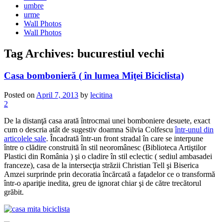
umbre
urme
Wall Photos
Wall Photos
Tag Archives:
bucurestiul vechi
Casa bombonieră ( în lumea Miţei Biciclista)
Posted on
April 7, 2013
by
lecitina
2
De la distanţă casa arată întrocmai unei bomboniere desuete, exact
cum o descria atât de sugestiv doamna Silvia Colfescu
într-unul din
articolele sale
. Încadrată într-un front stradal în care se interpune
între o clădire construită în stil neoromânesc (Biblioteca Artiştilor
Plastici din România ) şi o cladire în stil eclectic ( sediul ambasadei
franceze), casa de la intersecţia străzii Christian Tell şi Biserica
Amzei surprinde prin decoratia încărcată a faţadelor ce o transformă
într-o apariţie inedita, greu de ignorat chiar şi de către trecătorul
grăbit.