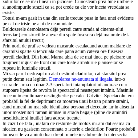
zidurilor ce se mai tineau in picioare. Cunosteam prea bine umbrele
si anotimpurile strazii ca sa pot crede ca ele vor inceta vreodata sa
existe.
Totusi m-am gasit in una din serile trecute pusa in fata unei evidente
pe cat de triste pe atat de neanuntate.
Buldozerele demolasera déjà peretii catre strada ai cinema-ului
feroviar ( constructiile anexe din spate fusesera déjà maturate de la
sfarsitul anului trecut).
Prin norii de praf se vedeau macarale escaladand acum maldare de
caramizi sparte si tencuiala care pana acum cateva ore fusesera
peretii cladirii. Din hotel Marna abia de se mai tinea pe picioare un
fragment ingust de front din care toate armaturile planseelor se
rupeau in luminile strazii.
Mi s-a parut nedreapt nu atat destinul cladirilor, cat sfarsitul prea
putin demn sau legitim.
Demolarea ne-anuntata si ilegala
, intr-o
seara de iarna cu doar 2-3 spectatori intamplatori uitandu-se cu o
stupoare lipsita de revolta la spectacolul neasteptat intalnit. Masinile
treceau in continuare nestingherite pe calea Grivitei. Spectacolul era
probabil la fel de deprimant ca moartea unui batran printre straini,
cand nimeni nu mai stie identitatea persoanei decedate iar in absenta
unor mostenitori raman intinse in strada bagaje (pline de amintiri
nesolicitate si inutile) fara adrese trecute.
In cazul de fata , inafara de resturile de moloz mi-am dat seama ca
nicaieri nu gasisem consemnata o istorie a cladririlor. Foarte probabil
lumea si le va aminti doar drept ruinele insalubre de la intersectia