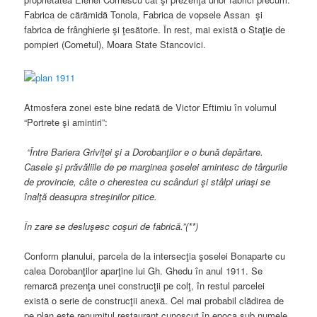
Fabrica de cărămidă Tonola, Fabrica de vopsele Assan şi
fabrica de frânghierie şi ţesătorie. În rest, mai există o Staţie de
pompieri (Cometul), Moara State Stancovici.
Atmosfera zonei este bine redată de Victor Eftimiu în volumul
“Portrete şi amintiri”:
“Între Bariera Griviţei şi a Dorobanţilor e o bună depărtare.
Casele şi prăvăliile de pe marginea şoselei amintesc de târgurile
de provincie, câte o cherestea cu scânduri şi stâlpi uriaşi se
înalţă deasupra streşinilor pitice.
În zare se desluşesc coşuri de fabrică.”(**)
Conform planului, parcela de la intersecţia şoselei Bonaparte cu
calea Dorobanţilor aparţine lui Gh. Ghedu în anul 1911. Se
remarcă prezenţa unei construcţii pe colţ, în restul parcelei
există o serie de construcţii anexă. Cel mai probabil clădirea de
pe plan este renumitul restaurant cunoscut în epoca sub numele