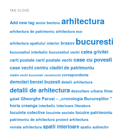
TAG CLOUD
arhitectura
Add new tag
annie bentoiu
arhitectura de patrimoniu
arhitectura eco
bucuresti
brasov
arhitectura spatiului interior
calea grivitei
bucurestiul interbelic
bucurestiul vechi
case cu povesti
carti postale
carti postale vechi
case vechi
centru
cladiri de patrimoniu
corespondenta
cladiri vechi bucuresti
constructii
demolari berzei buzesti
detalii arhitectura
detalii de arhitectura
dezvoltare urbana
filme
Gheorghe Parusi – „cronologia Bucureştilor "
galati
horia creanga
interbelic
interioare
literatura
locuinte colective
locuire
patrimoniu
locuinte sociale
patrimoniu de arhitectura
proiect arhitectura
spatii interioare
revista arhitectura
spatiu subiectiv