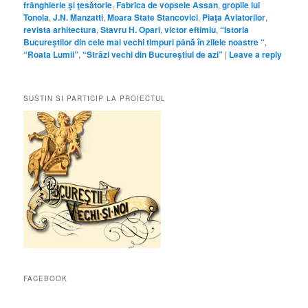
frânghierie şi ţesătorie
,
Fabrica de vopsele Assan
,
gropile lui
Tonola
,
J.N. Manzatti
,
Moara State Stancovici
,
Piaţa Aviatorilor
,
revista arhitectura
,
Stavru H. Opari
,
victor eftimiu
,
“Istoria
Bucureştilor din cele mai vechi timpuri până în zilele noastre “
,
“Roata Lumii”
,
“Străzi vechi din Bucureştiul de azi”
|
Leave a reply
SUSTIN SI PARTICIP LA PROIECTUL
FACEBOOK