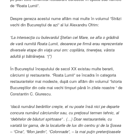
de “Roata Lumii”.
Despre geneza acestui nume aflăm mai multe în volumul “Străzi
vechi din Bucureştiul de azi” al lui Alexandru Ofrim:
“La intersecţia cu bulevardul Ştefan cel Mare, se afla o grădină
de vară numită Roata Lumii, deoarece pe firmă erau reprezentate
diversele etape din viaţa unui om: copilăria, tinereţea, vârsta
adultă şi bătrâneţea. “(*)
În Bucureştiul începutului de secol XX existau multe berarii,
cârciumi şi restaurante. “Roata Lumii” se încadra în categoria
restaurantelor mai modeste, după cum aflăm din volumul “Istoria
Bucureştilor din cele mai vechi timpuri până în zilele noastre “ de
Constantin C. Giurescu.
“dacă numărul berăriilor creşte, el nu poate însă nici pe departe
concura numărul cârciumilor sau, cu preţiosul termen tehnic, al
“debitelor de băuturi spirtoase” . (…) Doar restaurantele, cu
variată lor gama, de la localurile de lux din centru şi de la Şosea
– “Cina”, “Mon jardin”, “Colonnade”, – la mai puţin pretenţioasele