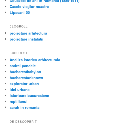
Douăzeci de ani în România (1889-1911)
Casele vieţilor noastre
Lipscani 55
BLOGROLL
proiectare arhitectura
proiectare instalatii
BUCURESTI
Analiza istorico arhitecturala
andrei pandele
bucharestbabylon
bucharestunknown
explorator urban
idei urbane
istorioare bucurestene
reptilianul
sarah in romania
DE DESCOPERIT