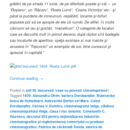
grădini de pe strada 11 iunie, de pe diferitele şosele şi căi – un
“Roşianu”, un “Răcaru”, “Roata Lumii”, “Coana Victoriţa” etc.- şi
până la puzderia de consumuri, ospătării, locante şi birturi
populare pot să se apropie de ele că număr. De altfel, în multe
cârciumi se iau şi gustări, “mezelicuri”. O categorie de localuri
care se dezvoltă mult în primul deceniu după război sînt bodegile
sau localurile de aperitive; speţa existase si mai înainte şi
avusese în “Tripcovici” un exemplar de soi, bine cunoscut şi
apreciat în capitală.”
Continue reading
→
Posted in
anii 30
,
bucuresti
,
case cu povesti
,
Uncategorized
|
Tagged
1939
,
Alexandru Ofrim
,
bariera Dorobanţilor
,
Bulevardul
Iancu de Hunedoara
,
bulevardul Ştefan cel Mare
,
Calea
Dorobanţilor
,
Cernea V. Dumitru
,
cinematograful Volga
,
clădirea
cinematografului Volga
,
clasa I risc seismic
,
Constantin C.
Giurescu
,
decretul 303 pentru naţionalizarea industriei
cinematografice şi reglementarea comerţului cu produse
cinematografice
,
Fabrica de cărămidă Tonola
,
fabrica de