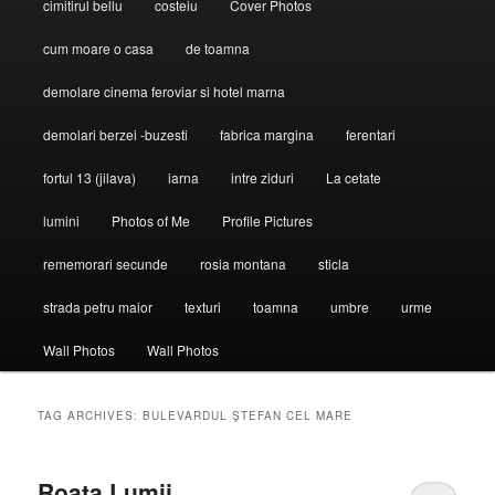
cimitirul bellu
costeiu
Cover Photos
cum moare o casa
de toamna
demolare cinema feroviar si hotel marna
demolari berzei -buzesti
fabrica margina
ferentari
fortul 13 (jilava)
iarna
intre ziduri
La cetate
lumini
Photos of Me
Profile Pictures
rememorari secunde
rosia montana
sticla
strada petru maior
texturi
toamna
umbre
urme
Wall Photos
Wall Photos
TAG ARCHIVES:
BULEVARDUL ŞTEFAN CEL MARE
Roata Lumii