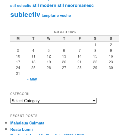
stil modern
stil neoromanesc
stil eclectic
subiectiv
tamplarie veche
AUGUST 2026
M
T
W
T
F
S
S
1
2
3
4
5
6
7
8
9
10
11
12
13
14
15
16
17
18
19
20
21
22
23
24
25
26
27
28
29
30
31
« May
CATEGORII
categorii
RECENT POSTS
Mahalaua Caimata
Roata Lumii