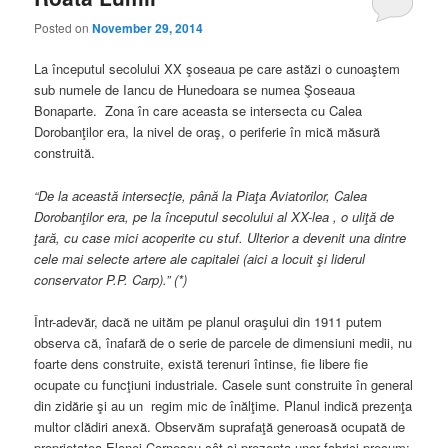
Posted on
November 29, 2014
La începutul secolului XX şoseaua pe care astăzi o cunoaştem
sub numele de Iancu de Hunedoara se numea Şoseaua
Bonaparte. Zona în care aceasta se intersecta cu Calea
Dorobanţilor era, la nivel de oraş, o periferie în mică măsură
construită.
“De la această intersecţie, până la Piaţa Aviatorilor, Calea
Dorobanţilor era, pe la începutul secolului al XX-lea , o uliţă de
ţară, cu case mici acoperite cu stuf. Ulterior a devenit una dintre
cele mai selecte artere ale capitalei (aici a locuit şi liderul
conservator P.P. Carp).” (*)
Într-adevăr, dacă ne uităm pe planul oraşului din 1911 putem
observa că, înafară de o serie de parcele de dimensiuni medii, nu
foarte dens construite, există terenuri întinse, fie libere fie
ocupate cu funcţiuni industriale. Casele sunt construite în general
din zidărie şi au un regim mic de înălţime. Planul indică prezenţa
multor clădiri anexă. Observăm suprafaţă generoasă ocupată de
proprietatea Elenei Cornescu cât şi prezenţa unor fabrici precum: