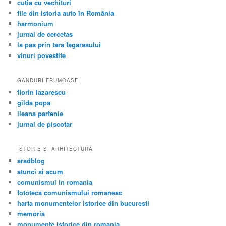
cutia cu vechituri
file din istoria auto în România
harmonium
jurnal de cercetas
la pas prin tara fagarasului
vinuri povestite
GANDURI FRUMOASE
florin lazarescu
gilda popa
ileana partenie
jurnal de piscotar
ISTORIE SI ARHITECTURA
aradblog
atunci si acum
comunismul in romania
fototeca comunismului romanesc
harta monumentelor istorice din bucuresti
memoria
monumente istorice din romania