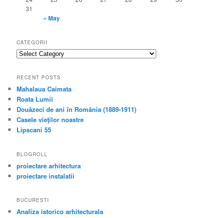
31
« May
CATEGORII
categorii
RECENT POSTS
Mahalaua Caimata
Roata Lumii
Douăzeci de ani în România (1889-1911)
Casele vieţilor noastre
Lipscani 55
BLOGROLL
proiectare arhitectura
proiectare instalatii
BUCURESTI
Analiza istorico arhitecturala