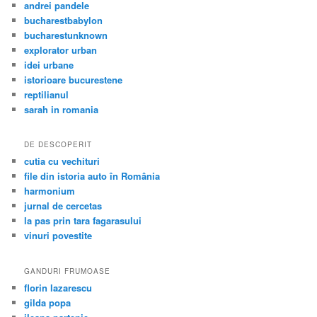
andrei pandele
bucharestbabylon
bucharestunknown
explorator urban
idei urbane
istorioare bucurestene
reptilianul
sarah in romania
DE DESCOPERIT
cutia cu vechituri
file din istoria auto în România
harmonium
jurnal de cercetas
la pas prin tara fagarasului
vinuri povestite
GANDURI FRUMOASE
florin lazarescu
gilda popa