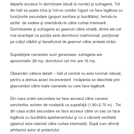
departe accesul în dormitoare (două la număr) şi sufragerie. Tot
din hall se poate intra şi într-un coridor îngust ce face legătura cu
funcţiunile secundare (grupuri sanitare şi bucătărie), ferindu-le
astfel de vedere şi orientându-le către curtea interioară .
Dormitoarele şi sufrageria au geamuri către stradă, dintre ele cel
mai avantajat ca poziţie este dormitorul matrimonial, poziţionat
pe colţul clădirii şi beneficiind de geamuri către ambele străzi.
Suprafeţele camerelor sunt generoase: sufrageria are
aproximiativ 28 mp, dormitorul cel mic are 16 mp.
Observăm câteva detalii – hall-ul central nu este luminat natural,
pentru a atenua acest inconvenient încăperea se deschide prin
glasvanduri către toate camerele cu care face legătură.
Din casa scării secundare se face accesul către camera
servitorilor, extrem de modestă ca suprafaţă (1.90×2.70 m) . Tot
din casa scării secundare se face accesul către un sas ce face
legătura cu bucătăria apartamentului şi cu o cămară ventilată
(geamul este orientat către curtea interioară). După cum afirmă
arhitectul autor al proiectului: