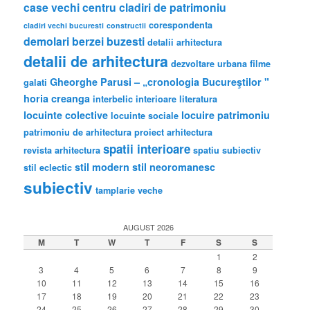
case vechi
centru
cladiri de patrimoniu
corespondenta
cladiri vechi bucuresti
constructii
demolari berzei buzesti
detalii arhitectura
detalii de arhitectura
dezvoltare urbana
filme
Gheorghe Parusi – „cronologia Bucureştilor "
galati
horia creanga
interbelic
interioare
literatura
locuinte colective
locuire
patrimoniu
locuinte sociale
patrimoniu de arhitectura
proiect arhitectura
spatii interioare
revista arhitectura
spatiu subiectiv
stil modern
stil neoromanesc
stil eclectic
subiectiv
tamplarie veche
AUGUST 2026
M
T
W
T
F
S
S
1
2
3
4
5
6
7
8
9
10
11
12
13
14
15
16
17
18
19
20
21
22
23
24
25
26
27
28
29
30