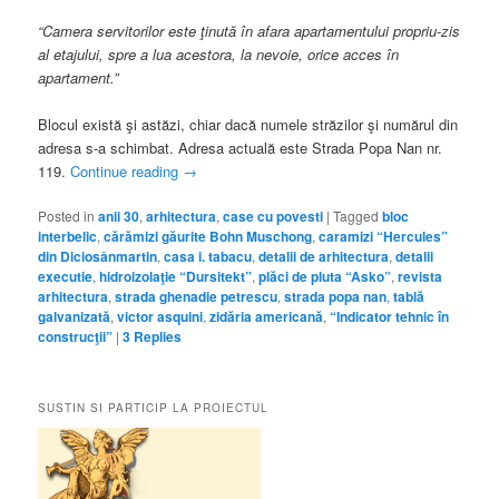
“Camera servitorilor este ţinută în afara apartamentului propriu-zis
al etajului, spre a lua acestora, la nevoie, orice acces în
apartament.”
Blocul există şi astăzi, chiar dacă numele străzilor şi numărul din
adresa s-a schimbat. Adresa actuală este Strada Popa Nan nr.
119.
Continue reading
→
Posted in
anii 30
,
arhitectura
,
case cu povesti
|
Tagged
bloc
interbelic
,
cărămizi găurite Bohn Muschong
,
caramizi “Hercules”
din Diciosânmartin
,
casa i. tabacu
,
detalii de arhitectura
,
detalii
executie
,
hidroizolaţie “Dursitekt”
,
plăci de pluta “Asko”
,
revista
arhitectura
,
strada ghenadie petrescu
,
strada popa nan
,
tablă
galvanizată
,
victor asquini
,
zidăria americană
,
“Indicator tehnic în
construcţii”
|
3
Replies
SUSTIN SI PARTICIP LA PROIECTUL