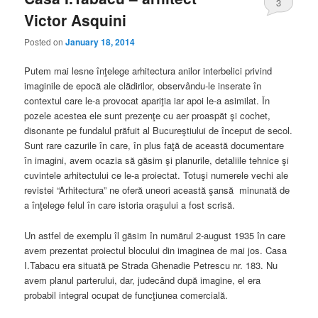
3
Victor Asquini
Posted on
January 18, 2014
Putem mai lesne înţelege arhitectura anilor interbelici privind
imaginile de epocă ale clădirilor, observându-le inserate în
contextul care le-a provocat apariţia iar apoi le-a asimilat. În
pozele acestea ele sunt prezenţe cu aer proaspăt şi cochet,
disonante pe fundalul prăfuit al Bucureştiului de început de secol.
Sunt rare cazurile în care, în plus faţă de această documentare
în imagini, avem ocazia să găsim şi planurile, detaliile tehnice şi
cuvintele arhitectului ce le-a proiectat. Totuşi numerele vechi ale
revistei “Arhitectura” ne oferă uneori această şansă minunată de
a înţelege felul în care istoria oraşului a fost scrisă.
Un astfel de exemplu îl găsim în numărul 2-august 1935 în care
avem prezentat proiectul blocului din imaginea de mai jos. Casa
I.Tabacu era situată pe Strada Ghenadie Petrescu nr. 183. Nu
avem planul parterului, dar, judecând după imagine, el era
probabil integral ocupat de funcţiunea comercială.