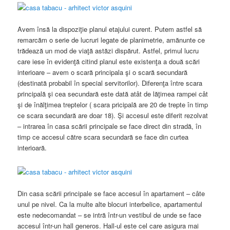
Avem însă la dispoziţie planul etajului curent. Putem astfel să
remarcăm o serie de lucruri legate de planimetrie, amănunte ce
trădează un mod de viaţă astăzi dispărut. Astfel, primul lucru
care iese în evidenţă citind planul este existenţa a două scări
interioare – avem o scară principala şi o scară secundară
(destinată probabil în special servitorilor). Diferenţa între scara
principală şi cea secundară este dată atât de lăţimea rampei cât
şi de înălţimea treptelor ( scara pricipală are 20 de trepte în timp
ce scara secundară are doar 18). Şi accesul este diferit rezolvat
– intrarea în casa scării principale se face direct din stradă, în
timp ce accesul către scara secundară se face din curtea
interioară.
Din casa scării principale se face accesul în apartament – câte
unul pe nivel. Ca la multe alte blocuri interbelice, apartamentul
este nedecomandat – se intră într-un vestibul de unde se face
accesul într-un hall generos. Hall-ul este cel care asigura mai