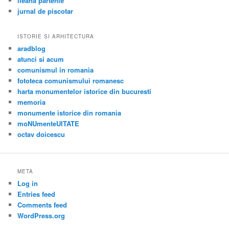
ileana partenie
jurnal de piscotar
ISTORIE SI ARHITECTURA
aradblog
atunci si acum
comunismul in romania
fototeca comunismului romanesc
harta monumentelor istorice din bucuresti
memoria
monumente istorice din romania
moNUmenteUITATE
octav doicescu
META
Log in
Entries feed
Comments feed
WordPress.org