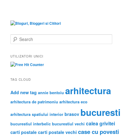
S
e
a
r
UTILIZATORI UNICI
c
h
TAG CLOUD
arhitectura
Add new tag
annie bentoiu
arhitectura de patrimoniu
arhitectura eco
bucuresti
brasov
arhitectura spatiului interior
calea grivitei
bucurestiul interbelic
bucurestiul vechi
case cu povesti
carti postale
carti postale vechi