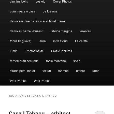
cimitirul bellu
costeiu
Cover Photos
cum moare o casa
de toamna
demolare cinema feroviar si hotel marna
demolari berzei -buzesti
fabrica margina
ferentari
fortul 13 (jilava)
iarna
intre ziduri
La cetate
lumini
Photos of Me
Profile Pictures
rememorari secunde
rosia montana
sticla
strada petru maior
texturi
toamna
umbre
urme
Wall Photos
Wall Photos
TAG ARCHIVES:
CASA I. TABACU
Casa I.Tabacu – arhitect