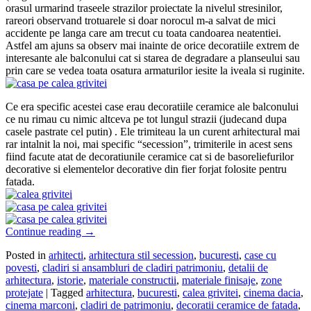
orasul urmarind traseele strazilor proiectate la nivelul stresinilor,
rareori observand trotuarele si doar norocul m-a salvat de mici
accidente pe langa care am trecut cu toata candoarea neatentiei.
Astfel am ajuns sa observ mai inainte de orice decoratiile extrem de
interesante ale balconului cat si starea de degradare a planseului sau
prin care se vedea toata osatura armaturilor iesite la iveala si ruginite.
Ce era specific acestei case erau decoratiile ceramice ale balconului
ce nu rimau cu nimic altceva pe tot lungul strazii (judecand dupa
casele pastrate cel putin) . Ele trimiteau la un curent arhitectural mai
rar intalnit la noi, mai specific “secession”, trimiterile in acest sens
fiind facute atat de decoratiunile ceramice cat si de basoreliefurilor
decorative si elementelor decorative din fier forjat folosite pentru
fatada.
Continue reading
→
Posted in
arhitecti
,
arhitectura stil secession
,
bucuresti
,
case cu
povesti
,
cladiri si ansambluri de cladiri patrimoniu
,
detalii de
arhitectura
,
istorie
,
materiale constructii
,
materiale finisaje
,
zone
protejate
|
Tagged
arhitectura
,
bucuresti
,
calea grivitei
,
cinema dacia
,
cinema marconi
,
cladiri de patrimoniu
,
decoratii ceramice de fatada
,