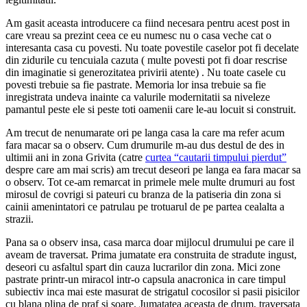
Am gasit aceasta introducere ca fiind necesara pentru acest post in
care vreau sa prezint ceea ce eu numesc nu o casa veche cat o
interesanta casa cu povesti. Nu toate povestile caselor pot fi decelate
din zidurile cu tencuiala cazuta ( multe povesti pot fi doar rescrise
din imaginatie si generozitatea privirii atente) . Nu toate casele cu
povesti trebuie sa fie pastrate. Memoria lor insa trebuie sa fie
inregistrata undeva inainte ca valurile modernitatii sa niveleze
pamantul peste ele si peste toti oamenii care le-au locuit si construit.
Am trecut de nenumarate ori pe langa casa la care ma refer acum
fara macar sa o observ. Cum drumurile m-au dus destul de des in
ultimii ani in zona Grivita (catre
curtea “cautarii timpului pierdut”
despre care am mai scris) am trecut deseori pe langa ea fara macar sa
o observ. Tot ce-am remarcat in primele mele multe drumuri au fost
mirosul de covrigi si pateuri cu branza de la patiseria din zona si
cainii amenintatori ce patrulau pe trotuarul de pe partea cealalta a
strazii.
Pana sa o observ insa, casa marca doar mijlocul drumului pe care il
aveam de traversat. Prima jumatate era construita de stradute ingust,
deseori cu asfaltul spart din cauza lucrarilor din zona. Mici zone
pastrate printr-un miracol intr-o capsula anacronica in care timpul
subiectiv inca mai este masurat de strigatul cocosilor si pasii pisicilor
cu blana plina de praf si soare. Jumatatea aceasta de drum, traversata