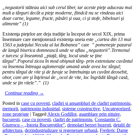
„negustorii st
ă
teau aici sub cerul liber, iar aceste pie
ţ
e aduceau mai
mult a t
â
rguri dec
â
t a pie
ţ
e moderne, fiindc
ă
nu se vindeau aici
doar carne, legume, fructe, p
ă
s
ă
ri
ş
i oua, ci
ş
i stofe, bibelouri
ş
i
alimente” (1)
Existenţa pieţelor are deja tradiţie la început de secol XIX, prima
însemnare care menţionează existenţa uneia este
„cartea din 13 mai
1563 a jude
ţ
ului Necula al lui Bobanea”
care
” pomene
ş
te pazarul
de lang
ă
biserica domneasc
ă
unde se aflau „negustorii”.Termenul
e turcesc
ş
i
î
nseamn
ă
„pia
ţă
, t
â
rg, locul unde se
ţ
ine
t
â
rgul”.Poporul zicea
î
n mod obi
ş
nuit t
â
rg- prin extensiune cuv
â
ntul
va
î
nsemna
î
ntreaga aglomera
ţ
ie uman
ă
unde avea loc t
â
rgul;
pentru t
â
rgul de vite
ş
i de furaje se
î
ntrebuin
ţ
a un cuv
â
nt deosebit,
obor, care are
ş
i
î
n
ţ
elesul de „ocol de vite, loc
î
ngr
ă
dit l
â
ng
ă
cas
ă
,
unde se
ţ
in vitele”.” (1)
Continue reading
→
Posted in
case cu povesti
,
cladiri si ansambluri de cladiri patrimoniu
,
memorii
,
patrimoniu industrial
,
sisteme constructive
,
Uncategorized
,
zone protejate
|
Tagged
Alexis Godillot
,
asamblare prin nituire
,
bucuresti
,
case cu povesti
,
cladiri de patrimoniu
,
Constantin C.
Giurescu – „Istoria Bucureştilor”
,
demolari berzei buzesti
,
detalii de
arhitectura
,
dezindustrializare şi regenerare urbană
,
Frederic Dame