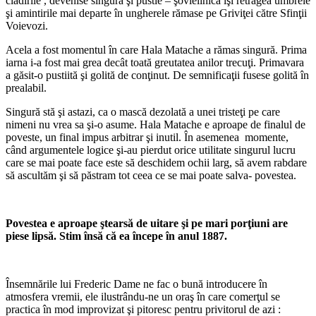
clădirile , devenise singură şi pustie – şovielinică îşi retrăgea umbrele
şi amintirile mai departe în ungherele rămase pe Griviţei către Sfinţii
Voievozi.
Acela a fost momentul în care Hala Matache a rămas singură. Prima
iarna i-a fost mai grea decât toată greutatea anilor trecuţi. Primavara
a găsit-o pustiită şi golită de conţinut. De semnificaţii fusese golită în
prealabil.
Singură stă şi astazi, ca o mască dezolată a unei tristeţi pe care
nimeni nu vrea sa şi-o asume. Hala Matache e aproape de finalul de
poveste, un final impus arbitrar şi inutil. În asemenea momente,
când argumentele logice şi-au pierdut orice utilitate singurul lucru
care se mai poate face este să deschidem ochii larg, să avem rabdare
să ascultăm şi să păstram tot ceea ce se mai poate salva- povestea.
Povestea e aproape
ş
tears
ă
de uitare
ş
i pe mari por
ţ
iuni are
piese lips
ă
. Stim
î
ns
ă că
ea
î
ncepe
î
n anul 1887.
Însemnările lui Frederic Dame ne fac o bună introducere în
atmosfera vremii, ele ilustrându-ne un oraş în care comerţul se
practica în mod improvizat şi pitoresc pentru privitorul de azi :