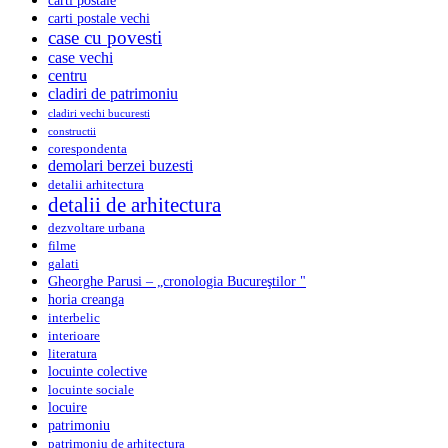
carti postale
carti postale vechi
case cu povesti
case vechi
centru
cladiri de patrimoniu
cladiri vechi bucuresti
constructii
corespondenta
demolari berzei buzesti
detalii arhitectura
detalii de arhitectura
dezvoltare urbana
filme
galati
Gheorghe Parusi – „cronologia Bucureştilor "
horia creanga
interbelic
interioare
literatura
locuinte colective
locuinte sociale
locuire
patrimoniu
patrimoniu de arhitectura