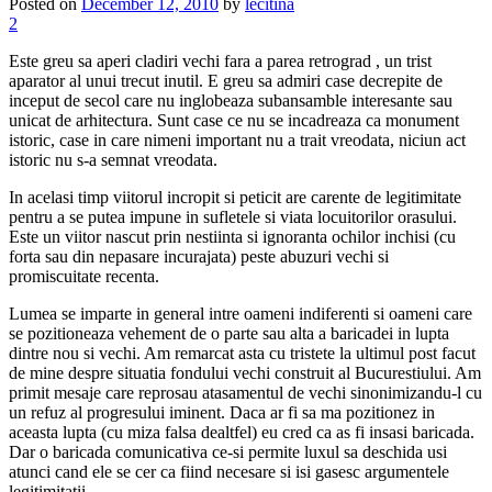
Posted on
December 12, 2010
by
lecitina
2
Este greu sa aperi cladiri vechi fara a parea retrograd , un trist
aparator al unui trecut inutil. E greu sa admiri case decrepite de
inceput de secol care nu inglobeaza subansamble interesante sau
unicat de arhitectura. Sunt case ce nu se incadreaza ca monument
istoric, case in care nimeni important nu a trait vreodata, niciun act
istoric nu s-a semnat vreodata.
In acelasi timp viitorul incropit si peticit are carente de legitimitate
pentru a se putea impune in sufletele si viata locuitorilor orasului.
Este un viitor nascut prin nestiinta si ignoranta ochilor inchisi (cu
forta sau din nepasare incurajata) peste abuzuri vechi si
promiscuitate recenta.
Lumea se imparte in general intre oameni indiferenti si oameni care
se pozitioneaza vehement de o parte sau alta a baricadei in lupta
dintre nou si vechi. Am remarcat asta cu tristete la ultimul post facut
de mine despre situatia fondului vechi construit al Bucurestiului. Am
primit mesaje care reprosau atasamentul de vechi sinonimizandu-l cu
un refuz al progresului iminent. Daca ar fi sa ma pozitionez in
aceasta lupta (cu miza falsa dealtfel) eu cred ca as fi insasi baricada.
Dar o baricada comunicativa ce-si permite luxul sa deschida usi
atunci cand ele se cer ca fiind necesare si isi gasesc argumentele
legitimitatii.