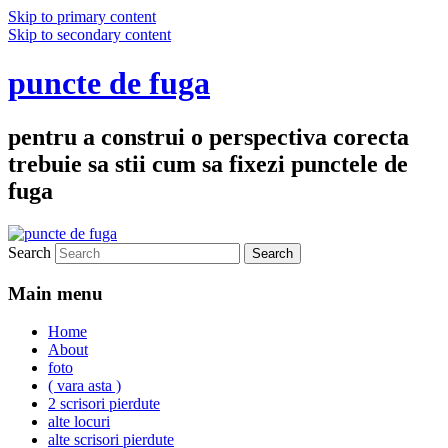
Skip to primary content
Skip to secondary content
puncte de fuga
pentru a construi o perspectiva corecta
trebuie sa stii cum sa fixezi punctele de
fuga
Search
Main menu
Home
About
foto
( vara asta )
2 scrisori pierdute
alte locuri
alte scrisori pierdute