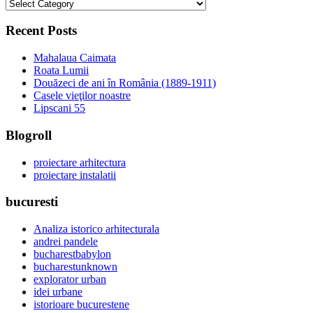
categorii
Recent Posts
Mahalaua Caimata
Roata Lumii
Douăzeci de ani în România (1889-1911)
Casele vieţilor noastre
Lipscani 55
Blogroll
proiectare arhitectura
proiectare instalatii
bucuresti
Analiza istorico arhitecturala
andrei pandele
bucharestbabylon
bucharestunknown
explorator urban
idei urbane
istorioare bucurestene