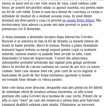
mereu in jurul orei in care vine seara de vara, cand caldura cade
brusc pe umerii trecatorilor odata cu apusul soarelui, era pentru mine
un fel de cub rubik. Eram si sunt inca destul de convinsa ca exista o
infinitate de moduri de a strabate aceasta zona. In unul dintre
drumuri am descoperit o casa cu povesti
pe strada Petru Maior
. Ma
invinovatesc insa adesea ca poate am ratat povesti ce pana la
primavara vor fi demolate.
A doua jumatate a drumului incepea dupa intersectia Grivitei-
Buzesti si se asternea in fata la fel de linistita ca mesele intinse de
femei in haine pestrite, direct in trotuar. Pentru a putea stradabate
trotuarul ingust trebuia sa mergi serpuit printre copii cu trotinete
subrede, oameni maturi cu mainile bine arcuite in talie, caini
fantomatici si bancute improvizate. Uneori din adancimea
subsolurilor probabil nefolosite dar sigilate prin grilaje perforate
direct la nivelul de calcare razbatea un curent de aer rece cu trasee
ciudate. Intre case stranse intre ele, prin curti de acces inguste si
baricadate de porti de fier forjat razbateau zgomote si lumini
secventiale bine ritmate cu viteza pasilor .
Intre cele doua zone descrise, despartite mai ales printr-un fel diferit
de intimitate oferit de tesatura urbana mostenita, se afla scurta
portiune din calea Grivitei inca bordata de case vechi. Printre ele se
afla si casa “mea” pe care am remarcat-o prima data prin balconul
(singurul dealtfel) orientat catre strada. Obisnuiesc sa traversez