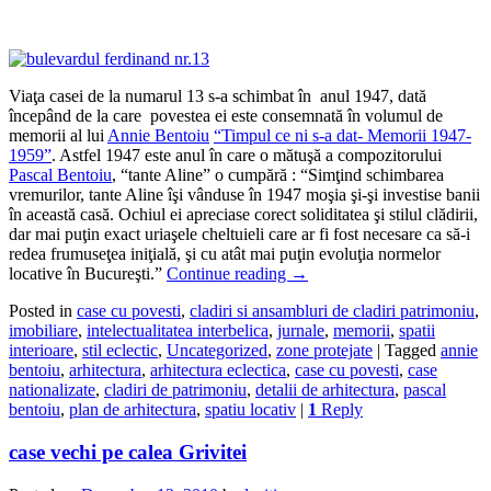
Viaţa casei de la numarul 13 s-a schimbat în anul 1947, dată
începând de la care povestea ei este consemnată în volumul de
memorii al lui
Annie Bentoiu
“Timpul ce ni s-a dat- Memorii 1947-
1959”
. Astfel 1947 este anul în care o mătuşă a compozitorului
Pascal Bentoiu
, “tante Aline” o cumpără : “Simţind schimbarea
vremurilor, tante Aline îşi vânduse în 1947 moşia şi-şi investise banii
în această casă. Ochiul ei apreciase corect soliditatea şi stilul clădirii,
dar mai puţin exact uriaşele cheltuieli care ar fi fost necesare ca să-i
redea frumuseţea iniţială, şi cu atât mai puţin evoluţia normelor
locative în Bucureşti.”
Continue reading
→
Posted in
case cu povesti
,
cladiri si ansambluri de cladiri patrimoniu
,
imobiliare
,
intelectualitatea interbelica
,
jurnale
,
memorii
,
spatii
interioare
,
stil eclectic
,
Uncategorized
,
zone protejate
|
Tagged
annie
bentoiu
,
arhitectura
,
arhitectura eclectica
,
case cu povesti
,
case
nationalizate
,
cladiri de patrimoniu
,
detalii de arhitectura
,
pascal
bentoiu
,
plan de arhitectura
,
spatiu locativ
|
1
Reply
case vechi pe calea Grivitei