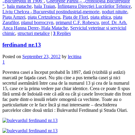
„Bucureştiul in 1906”
,
Gheorghe Parusi – „cronologia Bucureştilor
"
,
hala matache
,
hala Traian
,
Înfiinţarea Direcţiei Lucrărilor Tehnice
,
Liviu Chelcea - Bucureştiul postindustrial-memorie
,
noduri nituite
,
Piaţa Amzei
,
piaţa Cretzulescu
,
Piaţa de Flori
,
piaţa ghica
,
piaţa
Zarafilor
,
planul borroczyn
,
primarul C.F. Robescu
,
prof. Dr. Arh.
Anca Hanna Derer- Hala Matache
,
Serviciul veterinar şi serviciul
chimic
,
structuri metalice
|
3
Replies
ferdinand nr.13
Posted on
September 23, 2012
by
lecitina
1
Povestea casei a început probabil în 1897, dată (vizibilă şi astăzi)
marcată pe faţada casei. Nu ştiu cine a pus temelia casei şi nici
secretul asemănării între casa de la numarul 13 şi cea de la numarul
15, case ce la prima vedere par chiar identice. Ceea ce poate fi spus
fără urmă de îndoială este că atât ea cât şi casele învecinate din front
fac parte dintr-o insulă relativ omogenă ca vechime. Toate au o
particularitate ce le face încă şi mai interesante – deschiderea
parcelelor către două străzi : Bulevardul Ferdinand şi Strada Olari.