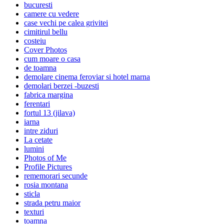
bucuresti
camere cu vedere
case vechi pe calea grivitei
cimitirul bellu
costeiu
Cover Photos
cum moare o casa
de toamna
demolare cinema feroviar si hotel marna
demolari berzei -buzesti
fabrica margina
ferentari
fortul 13 (jilava)
iarna
intre ziduri
La cetate
lumini
Photos of Me
Profile Pictures
rememorari secunde
rosia montana
sticla
strada petru maior
texturi
toamna