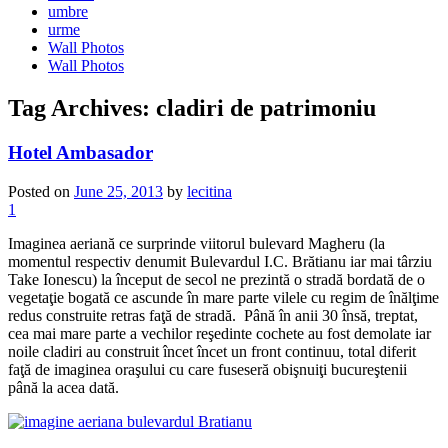
umbre
urme
Wall Photos
Wall Photos
Tag Archives:
cladiri de patrimoniu
Hotel Ambasador
Posted on
June 25, 2013
by
lecitina
1
Imaginea aeriană ce surprinde viitorul bulevard Magheru (la
momentul respectiv denumit Bulevardul I.C. Brătianu iar mai târziu
Take Ionescu) la început de secol ne prezintă o stradă bordată de o
vegetaţie bogată ce ascunde în mare parte vilele cu regim de înălţime
redus construite retras faţă de stradă. Până în anii 30 însă, treptat,
cea mai mare parte a vechilor reşedinte cochete au fost demolate iar
noile cladiri au construit încet încet un front continuu, total diferit
faţă de imaginea oraşului cu care fuseseră obişnuiţi bucureştenii
până la acea dată.