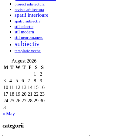
proiect arhitectura
revista arhitectura
spatii interioare
spatiu subiectiv
stil eclectic
stil modern
stil neoromanesc
subiectiv
tamplarie veche
August 2026
M
T
W
T
F
S
S
1
2
3
4
5
6
7
8
9
10
11
12
13
14
15
16
17
18
19
20
21
22
23
24
25
26
27
28
29
30
31
« May
categorii