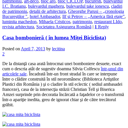
patrimoniu
,
art-deco
,
bloc aro
,
bloc CICLOP
,
bucuresti
,
bulevardul
I.C. Bratianu
,
bulevardul magheru
,
bulevardul take ionescu
,
cladiri
de patrimoniu
,
detalii de arhitectura
,
Gheorghe Parusi – „cronologia
Bucureştilor "
,
hotel Ambasador
,
Ilf şi Petrov – „America fără etaje”
,
luminita machedon
,
Mihaela Cristicos
,
patrimoniu
,
restaurant LIdo
,
revista arhitectura
,
Societatea Asigurarea Română
|
1
Reply
Casa bombonieră ( în lumea Miţei Biciclista)
Posted on
April 7, 2013
by
lecitina
2
De la distanţă casa arată întrocmai unei bomboniere desuete, exact
cum o descria atât de sugestiv doamna Silvia Colfescu
într-unul din
articolele sale
. Încadrată într-un front stradal în care se interpune
între o clădire construită în stil neoromânesc (Biblioteca Artiştilor
Plastici din România ) şi o cladire în stil eclectic ( sediul ambasadei
franceze), casa de la intersecţia străzii Christian Tell şi Biserica
Amzei surprinde prin decoratia încărcată a faţadelor ce o transformă
într-o apariţie inedita, greu de ignorat chiar şi de către trecătorul
grăbit.