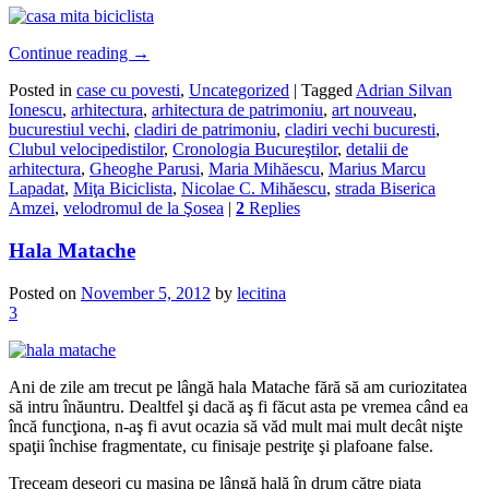
Continue reading
→
Posted in
case cu povesti
,
Uncategorized
|
Tagged
Adrian Silvan
Ionescu
,
arhitectura
,
arhitectura de patrimoniu
,
art nouveau
,
bucurestiul vechi
,
cladiri de patrimoniu
,
cladiri vechi bucuresti
,
Clubul velocipedistilor
,
Cronologia Bucureştilor
,
detalii de
arhitectura
,
Gheoghe Parusi
,
Maria Mihăescu
,
Marius Marcu
Lapadat
,
Miţa Biciclista
,
Nicolae C. Mihăescu
,
strada Biserica
Amzei
,
velodromul de la Şosea
|
2
Replies
Hala Matache
Posted on
November 5, 2012
by
lecitina
3
Ani de zile am trecut pe lângă hala Matache fără să am curiozitatea
să intru înăuntru. Dealtfel şi dacă aş fi făcut asta pe vremea când ea
încă funcţiona, n-aş fi avut ocazia să văd mult mai mult decât nişte
spaţii închise fragmentate, cu finisaje pestriţe şi plafoane false.
Treceam deseori cu maşina pe lângă hală în drum către piaţa