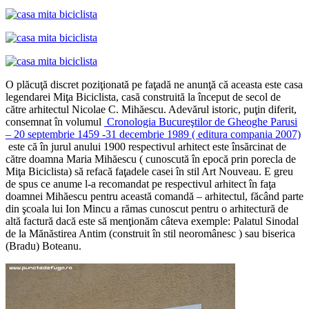
O plăcuţă discret poziţionată pe faţadă ne anunţă că aceasta este casa
legendarei Miţa Biciclista, casă construită la început de secol de
către arhitectul Nicolae C. Mihăescu. Adevărul istoric, puţin diferit,
consemnat în volumul
Cronologia Bucureştilor de Gheoghe Parusi
– 20 septembrie 1459 -31 decembrie 1989 ( editura compania 2007)
este că în jurul anului 1900 respectivul arhitect este însărcinat de
către doamna Maria Mihăescu ( cunoscută în epocă prin porecla de
Miţa Biciclista) să refacă faţadele casei în stil Art Nouveau. E greu
de spus ce anume l-a recomandat pe respectivul arhitect în faţa
doamnei Mihăescu pentru această comandă – arhitectul, făcând parte
din şcoala lui Ion Mincu a rămas cunoscut pentru o arhitectură de
altă factură dacă este să menţionăm câteva exemple: Palatul Sinodal
de la Mănăstirea Antim (construit în stil neoromânesc ) sau biserica
(Bradu) Boteanu.