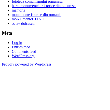
fototeca comunismului romanesc
harta monumentelor istorice din bucuresti
memoria
monumente istorice din romania
moNUmenteUITATE
octav doicescu
Meta
Log in
Entries feed
Comments feed
WordPress.org
Proudly powered by WordPress