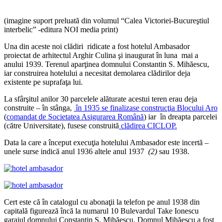
(imagine suport preluată din volumul “Calea Victoriei-Bucureştiul
interbelic” -editura NOI media print)
Una din aceste noi clădiri ridicate a fost hotelul Ambasador
proiectat de arhitectul Arghir Culina şi inaugurat în luna mai a
anului 1939. Terenul aparţinea domnului Constantin S. Mihăescu,
iar construirea hotelului a necesitat demolarea clădirilor deja
existente pe suprafaţa lui.
La sfârşitul anilor 30 parcelele alăturate acestui teren erau deja
construite – în stânga,
în 1935 se finalizase construcţia Blocului Aro
(
comandat de Societatea Asigurarea Română
) iar în dreapta parcelei
(către Universitate), fusese construită
clădirea CICLOP.
Data la care a început execuţia hotelului Ambasador este incertă –
unele surse indică anul 1936 altele anul 1937
(2)
sau 1938.
Cert este că în catalogul cu abonaţii la telefon pe anul 1938 din
capitală figurează încă la numarul 10 Bulevardul Take Ionescu
garajul domnului Constantin S. Mihăescu. Domnul Mihăescu a fost