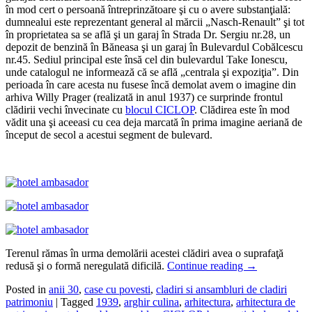
în mod cert o persoană întreprinzătoare şi cu o avere substanţială:
dumnealui este reprezentant general al mărcii „Nasch-Renault” şi tot
în proprietatea sa se află şi un garaj în Strada Dr. Sergiu nr.28, un
depozit de benzină în Băneasa şi un garaj în Bulevardul Cobălcescu
nr.45. Sediul principal este însă cel din bulevardul Take Ionescu,
unde catalogul ne informează că se află „centrala şi expoziţia”. Din
perioada în care acesta nu fusese încă demolat avem o imagine din
arhiva Willy Prager (realizată in anul 1937) ce surprinde frontul
clădirii vechi învecinate cu
blocul CICLOP
. Clădirea este în mod
vădit una şi aceeasi cu cea deja marcată în prima imagine aeriană de
început de secol a acestui segment de bulevard.
Terenul rămas în urma demolării acestei clădiri avea o suprafaţă
redusă şi o formă neregulată dificilă.
Continue reading
→
Posted in
anii 30
,
case cu povesti
,
cladiri si ansambluri de cladiri
patrimoniu
|
Tagged
1939
,
arghir culina
,
arhitectura
,
arhitectura de