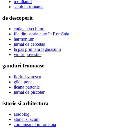
reptilianul
sarah in romania
de descoperit
cutia cu vechituri
file din istoria auto în România
harmonium
jurnal de cercetas
la pas prin tara fagarasului
vinuri povestite
ganduri frumoase
florin lazarescu
gilda popa
ileana partenie
jurnal de piscotar
istorie si arhitectura
aradblog
atunci si acum
comunismul in romania