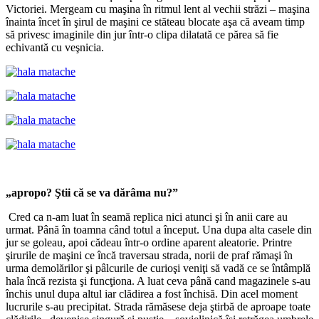
Victoriei. Mergeam cu maşina în ritmul lent al vechii străzi – maşina
înainta încet în şirul de maşini ce stăteau blocate aşa că aveam timp
să privesc imaginile din jur într-o clipa dilatată ce părea să fie
echivantă cu veşnicia.
„apropo? Ştii că se va dărâma nu?”
Cred ca n-am luat în seamă replica nici atunci şi în anii care au
urmat. Până în toamna când totul a început. Una dupa alta casele din
jur se goleau, apoi cădeau într-o ordine aparent aleatorie. Printre
şirurile de maşini ce încă traversau strada, norii de praf rămaşi în
urma demolărilor şi pâlcurile de curioşi veniţi să vadă ce se întâmplă
hala încă rezista şi funcţiona. A luat ceva până cand magazinele s-au
închis unul dupa altul iar clădirea a fost închisă. Din acel moment
lucrurile s-au precipitat. Strada rămăsese deja ştirbă de aproape toate