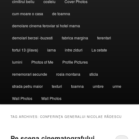
cimitirul bellu
costeiu
Cover Photos
cum moare o casa
de toamna
demolare cinema feroviar si hotel marna
demolari berzei -buzesti
fabrica margina
ferentari
fortul 13 (jilava)
iarna
intre ziduri
La cetate
lumini
Photos of Me
Profile Pictures
rememorari secunde
rosia montana
sticla
strada petru maior
texturi
toamna
umbre
urme
Wall Photos
Wall Photos
TAG ARCHIVES:
CONFERINŢA GENERALUI NICOLAE RĂDESCU
Pe scena cinematografului