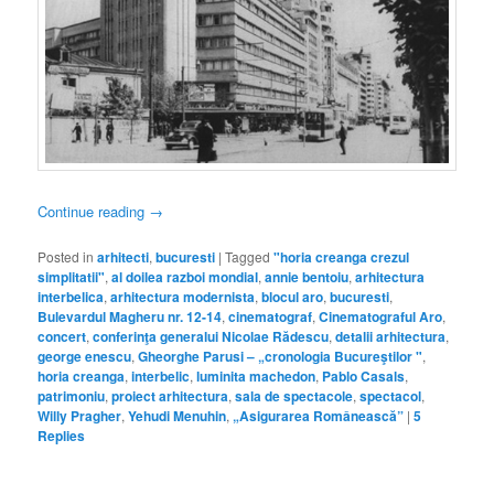
Continue reading
→
Posted in
arhitecti
,
bucuresti
|
Tagged
"horia creanga crezul
simplitatii"
,
al doilea razboi mondial
,
annie bentoiu
,
arhitectura
interbelica
,
arhitectura modernista
,
blocul aro
,
bucuresti
,
Bulevardul Magheru nr. 12-14
,
cinematograf
,
Cinematograful Aro
,
concert
,
conferinţa generalui Nicolae Rădescu
,
detalii arhitectura
,
george enescu
,
Gheorghe Parusi – „cronologia Bucureştilor "
,
horia creanga
,
interbelic
,
luminita machedon
,
Pablo Casals
,
patrimoniu
,
proiect arhitectura
,
sala de spectacole
,
spectacol
,
Willy Pragher
,
Yehudi Menuhin
,
„Asigurarea Românească”
|
5
Replies