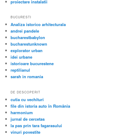
proiectare instalatii
BUCURESTI
Analiza istorico arhitecturala
andrei pandele
bucharestbabylon
bucharestunknown
explorator urban
idei urbane
istorioare bucurestene
reptilianul
sarah in romania
DE DESCOPERIT
cutia cu vechituri
file din istoria auto în România
harmonium
jurnal de cercetas
la pas prin tara fagarasului
vinuri povestite