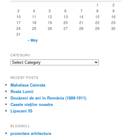
1
2
3
4
5
6
7
8
9
10
11
12
13
14
15
16
17
18
19
20
21
22
23
24
25
26
27
28
29
30
31
« May
CATEGORII
categorii
RECENT POSTS
Mahalaua Caimata
Roata Lumii
Douăzeci de ani în România (1889-1911)
Casele vieţilor noastre
Lipscani 55
BLOGROLL
proiectare arhitectura