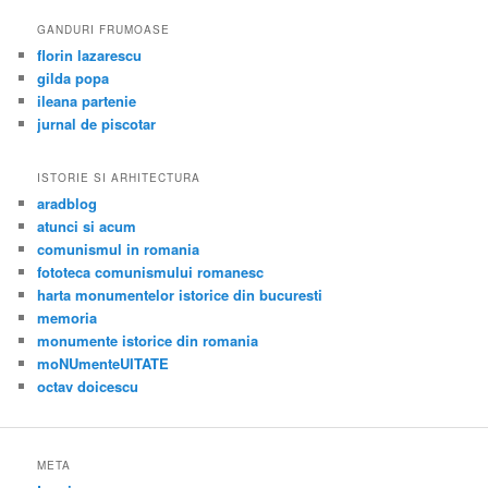
GANDURI FRUMOASE
florin lazarescu
gilda popa
ileana partenie
jurnal de piscotar
ISTORIE SI ARHITECTURA
aradblog
atunci si acum
comunismul in romania
fototeca comunismului romanesc
harta monumentelor istorice din bucuresti
memoria
monumente istorice din romania
moNUmenteUITATE
octav doicescu
META