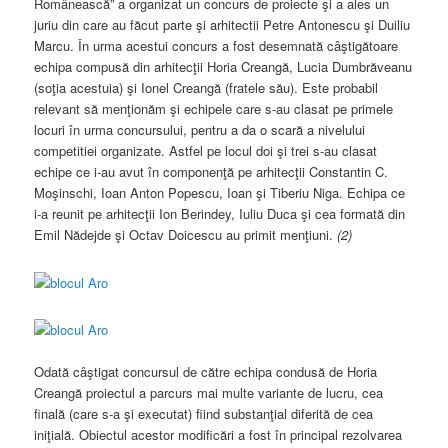
Românească” a organizat un concurs de proiecte şi a ales un
juriu din care au făcut parte şi arhitectii Petre Antonescu şi Duiliu
Marcu. În urma acestui concurs a fost desemnată câştigătoare
echipa compusă din arhitecţii Horia Creangă, Lucia Dumbrăveanu
(soţia acestuia) şi Ionel Creangă (fratele său). Este probabil
relevant să menţionăm şi echipele care s-au clasat pe primele
locuri în urma concursului, pentru a da o scară a nivelului
competitiei organizate. Astfel pe locul doi şi trei s-au clasat
echipe ce i-au avut în componenţă pe arhitecţii Constantin C.
Moşinschi, Ioan Anton Popescu, Ioan şi Tiberiu Niga. Echipa ce
i-a reunit pe arhitecţii Ion Berindey, Iuliu Duca şi cea formată din
Emil Nădejde şi Octav Doicescu au primit menţiuni.
(2)
Odată câştigat concursul de către echipa condusă de Horia
Creangă proiectul a parcurs mai multe variante de lucru, cea
finală (care s-a şi executat) fiind substanţial diferită de cea
iniţială. Obiectul acestor modificări a fost în principal rezolvarea