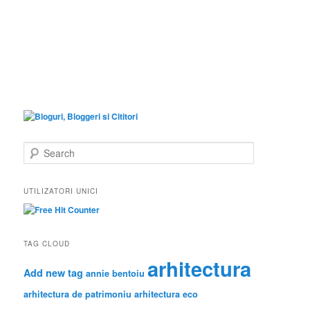
S
e
a
r
UTILIZATORI UNICI
c
h
TAG CLOUD
arhitectura
Add new tag
annie bentoiu
arhitectura de patrimoniu
arhitectura eco