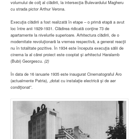
volumului de colţ al clădirii, la intersecţia Bulevardului Magheru
cu strada pictor Arthur Verona.
Execuţia clădirii a fost realizată în etape – o primă etapă a avut
loc între anii 1929-1931. Clădirea ridicată conţine 73 de
apartamente la nivelurile superioare. Arhitectura clădirii, de o
modernitate revoluţionară la vremea respectivă, a generat reacţii
nu în totalitate pozitive. În 1934 este începuta execuţia sălii de
cinema la al cărei proiect este cooptat şi arhitectul Haralamb
(Bubi) Georgescu.
(2)
În data de 16 ianuarie 1935 este inaugurat Cinematograful Aro
(actualmente Patria), „dotat cu instalaţie electrică şi de aer
condiţionat”.