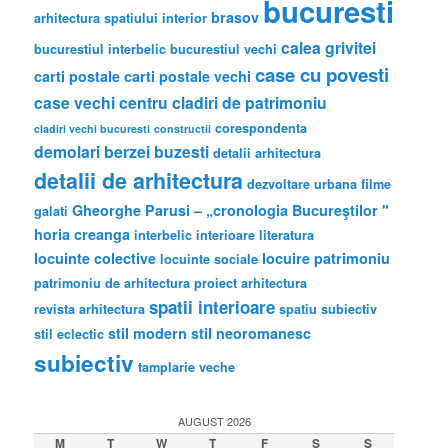
bucuresti
brasov
arhitectura spatiului interior
calea grivitei
bucurestiul interbelic
bucurestiul vechi
case cu povesti
carti postale
carti postale vechi
case vechi
centru
cladiri de patrimoniu
corespondenta
cladiri vechi bucuresti
constructii
demolari berzei buzesti
detalii arhitectura
detalii de arhitectura
dezvoltare urbana
filme
Gheorghe Parusi – „cronologia Bucureştilor "
galati
horia creanga
interbelic
interioare
literatura
locuinte colective
locuire
patrimoniu
locuinte sociale
patrimoniu de arhitectura
proiect arhitectura
spatii interioare
revista arhitectura
spatiu subiectiv
stil modern
stil neoromanesc
stil eclectic
subiectiv
tamplarie veche
AUGUST 2026
M
T
W
T
F
S
S