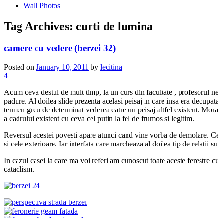
Wall Photos
Tag Archives:
curti de lumina
camere cu vedere (berzei 32)
Posted on
January 10, 2011
by
lecitina
4
Acum ceva destul de mult timp, la un curs din facultate , profesorul ne-a
padure. Al doilea slide prezenta acelasi peisaj in care insa era decupa
termen greu de determinat vederea catre un peisaj altfel existent. Morala
a cadrului existent cu ceva cel putin la fel de frumos si legitim.
Reversul acestei povesti apare atunci cand vine vorba de demolare. Ceea ce
si cele exterioare. Iar interfata care marcheaza al doilea tip de relatii su
In cazul casei la care ma voi referi am cunoscut toate aceste ferestre c
cataclism.