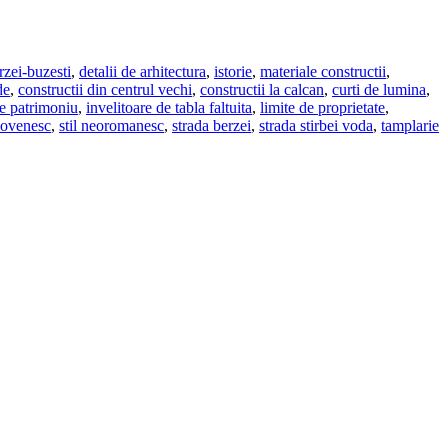
rzei-buzesti
,
detalii de arhitectura
,
istorie
,
materiale constructii
,
de
,
constructii din centrul vechi
,
constructii la calcan
,
curti de lumina
,
re patrimoniu
,
invelitoare de tabla faltuita
,
limite de proprietate
,
ncovenesc
,
stil neoromanesc
,
strada berzei
,
strada stirbei voda
,
tamplarie