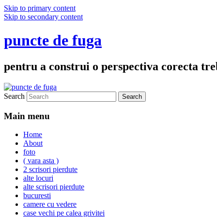
Skip to primary content
Skip to secondary content
puncte de fuga
pentru a construi o perspectiva corecta treb
Search
Main menu
Home
About
foto
( vara asta )
2 scrisori pierdute
alte locuri
alte scrisori pierdute
bucuresti
camere cu vedere
case vechi pe calea grivitei