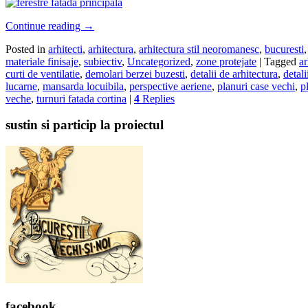
Continue reading
→
Posted in
arhitecti
,
arhitectura
,
arhitectura stil neoromanesc
,
bucuresti
materiale finisaje
,
subiectiv
,
Uncategorized
,
zone protejate
|
Tagged
ar
curti de ventilatie
,
demolari berzei buzesti
,
detalii de arhitectura
,
detali
lucarne
,
mansarda locuibila
,
perspective aeriene
,
planuri case vechi
,
p
veche
,
turnuri fatada cortina
|
4
Replies
sustin si particip la proiectul
facebook