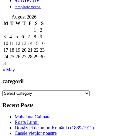
tamplarie veche
August 2026
M
T
W
T
F
S
S
1
2
3
4
5
6
7
8
9
10
11
12
13
14
15
16
17
18
19
20
21
22
23
24
25
26
27
28
29
30
31
« May
categorii
categorii
Recent Posts
Mahalaua Caimata
Roata Lumii
Douăzeci de ani în România (1889-1911)
Casele vieţilor noastre