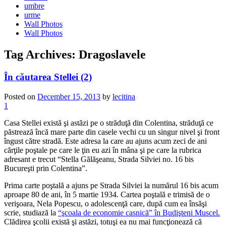
umbre
urme
Wall Photos
Wall Photos
Tag Archives:
Dragoslavele
În căutarea Stellei (2)
Posted on
December 15, 2013
by
lecitina
1
Casa Stellei există şi astăzi pe o străduţă din Colentina, străduţă ce
păstrează încă mare parte din casele vechi cu un singur nivel şi front
îngust către stradă. Este adresa la care au ajuns acum zeci de ani
cărţile poştale pe care le ţin eu azi în mâna şi pe care la rubrica
adresant e trecut “Stella Gălăşeanu, Strada Silviei no. 16 bis
Bucureşti prin Colentina”.
Prima carte poştală a ajuns pe Strada Silviei la numărul 16 bis acum
aproape 80 de ani, în 5 martie 1934. Cartea poştală e trimisă de o
verişoara, Nela Popescu, o adolescenţă care, după cum ea însăşi
scrie, studiază la
“şcoala de economie casnică” în Budişteni Muscel.
Clădirea şcolii există şi astăzi, totuşi ea nu mai funcţionează că