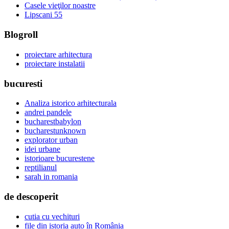
Casele vieţilor noastre
Lipscani 55
Blogroll
proiectare arhitectura
proiectare instalatii
bucuresti
Analiza istorico arhitecturala
andrei pandele
bucharestbabylon
bucharestunknown
explorator urban
idei urbane
istorioare bucurestene
reptilianul
sarah in romania
de descoperit
cutia cu vechituri
file din istoria auto în România