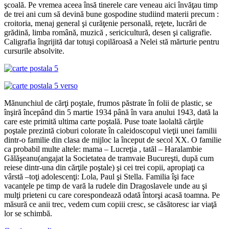
şcoală. Pe vremea aceea însă tinerele care veneau aici învăţau timp
de trei ani cum să devină bune gospodine studiind materii precum :
croitoria, menaj general şi curăţenie personală, reţete, lucrări de
grădină, limba română, muzică , sericicultură, desen şi caligrafie.
Caligrafia îngrijită dar totuşi copilăroasă a Nelei stă mărturie pentru
cursurile absolvite.
Mănunchiul de cărţi poştale, frumos păstrate în folii de plastic, se
înşiră începând din 5 martie 1934 până în vara anului 1943, dată la
care este primită ultima carte poştală. Puse toate laolaltă cărţile
poştale prezintă cioburi colorate în caleidoscopul vieţii unei familii
dintr-o familie din clasa de mijloc la început de secol XX. O familie
ca probabil multe altele: mama – Lucreţia , tatăl – Haralambie
Gălăşeanu(angajat la Societatea de tramvaie Bucureşti, după cum
reiese dintr-una din cărţile poştale) şi cei trei copii, apropiaţi ca
vârstă –toţi adolescenţi: Lola, Paul şi Stella. Familia îşi face
vacanţele pe timp de vară la rudele din Dragoslavele unde au şi
mulţi prieteni cu care corespondează odată întorşi acasă toamna. Pe
măsură ce anii trec, vedem cum copiii cresc, se căsătoresc iar viaţă
lor se schimbă.