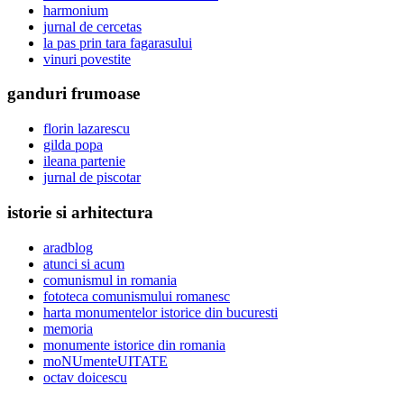
harmonium
jurnal de cercetas
la pas prin tara fagarasului
vinuri povestite
ganduri frumoase
florin lazarescu
gilda popa
ileana partenie
jurnal de piscotar
istorie si arhitectura
aradblog
atunci si acum
comunismul in romania
fototeca comunismului romanesc
harta monumentelor istorice din bucuresti
memoria
monumente istorice din romania
moNUmenteUITATE
octav doicescu