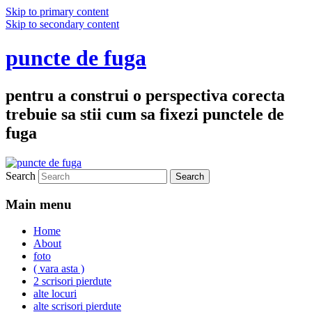
Skip to primary content
Skip to secondary content
puncte de fuga
pentru a construi o perspectiva corecta
trebuie sa stii cum sa fixezi punctele de
fuga
Search
Main menu
Home
About
foto
( vara asta )
2 scrisori pierdute
alte locuri
alte scrisori pierdute