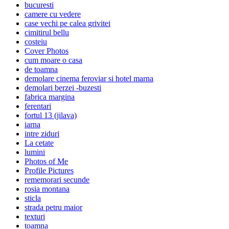
bucuresti
camere cu vedere
case vechi pe calea grivitei
cimitirul bellu
costeiu
Cover Photos
cum moare o casa
de toamna
demolare cinema feroviar si hotel marna
demolari berzei -buzesti
fabrica margina
ferentari
fortul 13 (jilava)
iarna
intre ziduri
La cetate
lumini
Photos of Me
Profile Pictures
rememorari secunde
rosia montana
sticla
strada petru maior
texturi
toamna