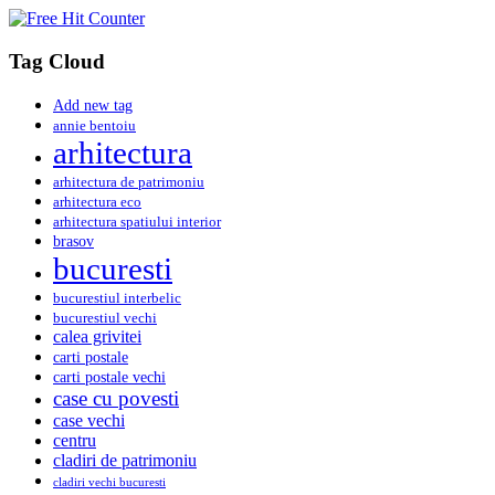
Tag Cloud
Add new tag
annie bentoiu
arhitectura
arhitectura de patrimoniu
arhitectura eco
arhitectura spatiului interior
brasov
bucuresti
bucurestiul interbelic
bucurestiul vechi
calea grivitei
carti postale
carti postale vechi
case cu povesti
case vechi
centru
cladiri de patrimoniu
cladiri vechi bucuresti