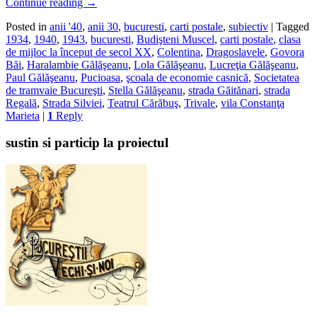
Continue reading
→
Posted in
anii '40
,
anii 30
,
bucuresti
,
carti postale
,
subiectiv
|
Tagged
1934
,
1940
,
1943
,
bucuresti
,
Budişteni Muscel
,
carti postale
,
clasa
de mijloc la început de secol XX
,
Colentina
,
Dragoslavele
,
Govora
Băi
,
Haralambie Gălăşeanu
,
Lola Gălăşeanu
,
Lucreţia Gălăşeanu
,
Paul Gălăşeanu
,
Pucioasa
,
şcoala de economie casnică
,
Societatea
de tramvaie Bucureşti
,
Stella Gălăşeanu
,
strada Găitănari
,
strada
Regală
,
Strada Silviei
,
Teatrul Cărăbuş
,
Trivale
,
vila Constanţa
Marieta
|
1
Reply
sustin si particip la proiectul