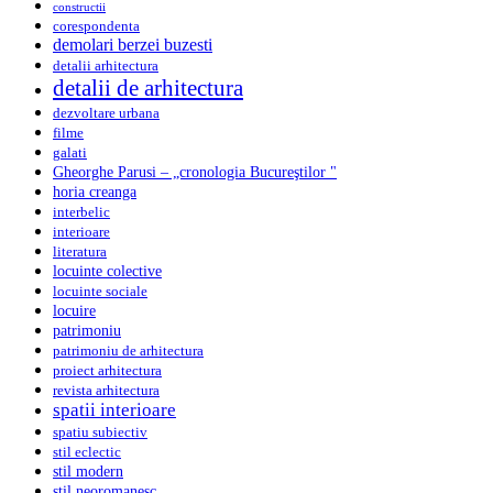
constructii
corespondenta
demolari berzei buzesti
detalii arhitectura
detalii de arhitectura
dezvoltare urbana
filme
galati
Gheorghe Parusi – „cronologia Bucureştilor "
horia creanga
interbelic
interioare
literatura
locuinte colective
locuinte sociale
locuire
patrimoniu
patrimoniu de arhitectura
proiect arhitectura
revista arhitectura
spatii interioare
spatiu subiectiv
stil eclectic
stil modern
stil neoromanesc