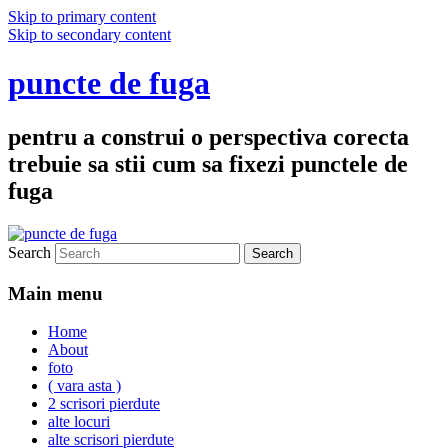
Skip to primary content
Skip to secondary content
puncte de fuga
pentru a construi o perspectiva corecta
trebuie sa stii cum sa fixezi punctele de
fuga
Search
Main menu
Home
About
foto
( vara asta )
2 scrisori pierdute
alte locuri
alte scrisori pierdute