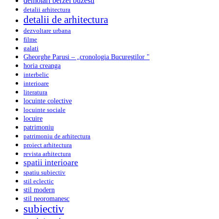
demolari berzei buzesti
detalii arhitectura
detalii de arhitectura
dezvoltare urbana
filme
galati
Gheorghe Parusi – „cronologia Bucureştilor "
horia creanga
interbelic
interioare
literatura
locuinte colective
locuinte sociale
locuire
patrimoniu
patrimoniu de arhitectura
proiect arhitectura
revista arhitectura
spatii interioare
spatiu subiectiv
stil eclectic
stil modern
stil neoromanesc
subiectiv