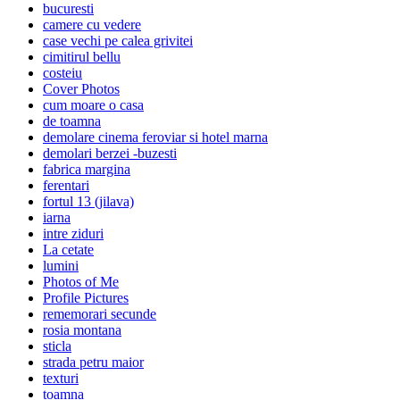
bucuresti
camere cu vedere
case vechi pe calea grivitei
cimitirul bellu
costeiu
Cover Photos
cum moare o casa
de toamna
demolare cinema feroviar si hotel marna
demolari berzei -buzesti
fabrica margina
ferentari
fortul 13 (jilava)
iarna
intre ziduri
La cetate
lumini
Photos of Me
Profile Pictures
rememorari secunde
rosia montana
sticla
strada petru maior
texturi
toamna