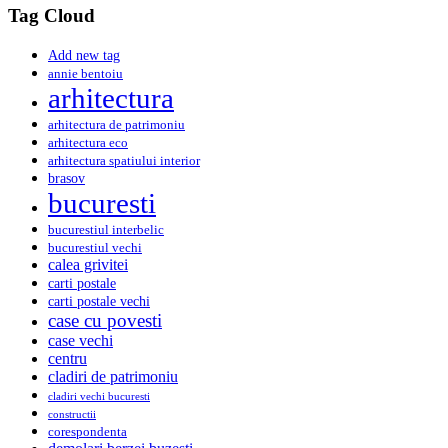
Tag Cloud
Add new tag
annie bentoiu
arhitectura
arhitectura de patrimoniu
arhitectura eco
arhitectura spatiului interior
brasov
bucuresti
bucurestiul interbelic
bucurestiul vechi
calea grivitei
carti postale
carti postale vechi
case cu povesti
case vechi
centru
cladiri de patrimoniu
cladiri vechi bucuresti
constructii
corespondenta