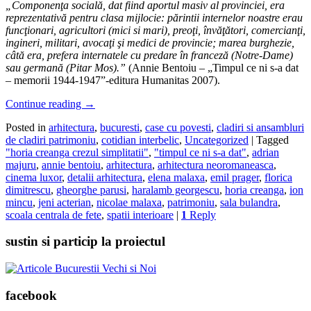
„Componen
ţ
a socială, dat fiind aportul masiv al provinciei, era
reprezentativă pentru clasa mijlocie: părintii internelor noastre erau
func
ţ
ionari, agricultori (mici si mari), preo
ţ
i, învă
ţ
ători, comercian
ţ
i,
ingineri, militari, avoca
ţ
i
ş
i medici de provincie; marea burghezie,
c
â
tă era, prefera internatele cu predare în franceză (Notre-Dame)
sau germană (Pitar Mos).”
(Annie Bentoiu – „Timpul ce ni s-a dat
– memorii 1944-1947”-editura Humanitas 2007).
Continue reading
→
Posted in
arhitectura
,
bucuresti
,
case cu povesti
,
cladiri si ansambluri
de cladiri patrimoniu
,
cotidian interbelic
,
Uncategorized
|
Tagged
"horia creanga crezul simplitatii"
,
"timpul ce ni s-a dat"
,
adrian
majuru
,
annie bentoiu
,
arhitectura
,
arhitectura neoromaneasca
,
cinema luxor
,
detalii arhitectura
,
elena malaxa
,
emil prager
,
florica
dimitrescu
,
gheorghe parusi
,
haralamb georgescu
,
horia creanga
,
ion
mincu
,
jeni acterian
,
nicolae malaxa
,
patrimoniu
,
sala bulandra
,
scoala centrala de fete
,
spatii interioare
|
1
Reply
sustin si particip la proiectul
facebook