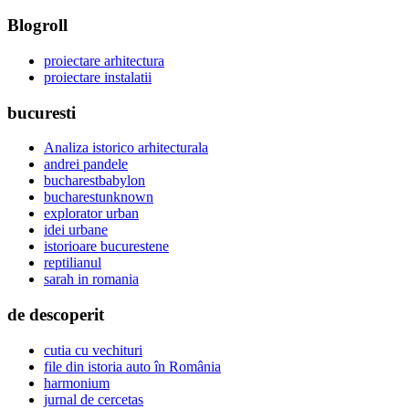
Blogroll
proiectare arhitectura
proiectare instalatii
bucuresti
Analiza istorico arhitecturala
andrei pandele
bucharestbabylon
bucharestunknown
explorator urban
idei urbane
istorioare bucurestene
reptilianul
sarah in romania
de descoperit
cutia cu vechituri
file din istoria auto în România
harmonium
jurnal de cercetas