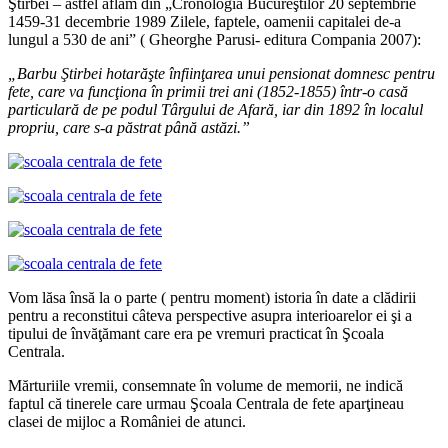
Ştirbei – astfel aflăm din „Cronologia Bucureştilor 20 septembrie
1459-31 decembrie 1989 Zilele, faptele, oamenii capitalei de-a
lungul a 530 de ani” ( Gheorghe Parusi- editura Compania 2007):
„Barbu
Ş
tirbei hotar
ăş
te
î
nfiin
ţ
area unui pensionat domnesc pentru
fete, care va func
ţ
iona
î
n primii trei ani (1852-1855)
î
ntr-o cas
ă
particular
ă
de pe podul T
â
rgului de Afar
ă
, iar din 1892
î
n localul
propriu, care s-a p
ă
strat p
â
n
ă
ast
ă
zi.”
Vom lăsa însă la o parte ( pentru moment) istoria în date a clădirii
pentru a reconstitui câteva perspective asupra interioarelor ei şi a
tipului de învăţămant care era pe vremuri practicat în Şcoala
Centrala.
Mărturiile vremii, consemnate în volume de memorii, ne indică
faptul că tinerele care urmau Şcoala Centrala de fete aparţineau
clasei de mijloc a României de atunci.