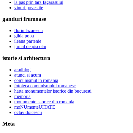
la pas prin tara fagarasului
vinuri povestite
ganduri frumoase
florin lazarescu
gilda popa
ileana partenie
jurnal de piscotar
istorie si arhitectura
aradblog
atunci si acum
comunismul in romania
fototeca comunismului romanesc
harta monumentelor istorice din bucuresti
memoria
monumente istorice din romania
moNUmenteUITATE
octav doicescu
Meta