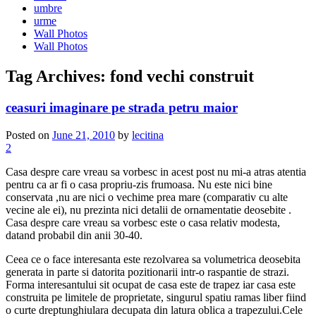
umbre
urme
Wall Photos
Wall Photos
Tag Archives:
fond vechi construit
ceasuri imaginare pe strada petru maior
Posted on
June 21, 2010
by
lecitina
2
Casa despre care vreau sa vorbesc in acest post nu mi-a atras atentia
pentru ca ar fi o casa propriu-zis frumoasa. Nu este nici bine
conservata ,nu are nici o vechime prea mare (comparativ cu alte
vecine ale ei), nu prezinta nici detalii de ornamentatie deosebite .
Casa despre care vreau sa vorbesc este o casa relativ modesta,
datand probabil din anii 30-40.
Ceea ce o face interesanta este rezolvarea sa volumetrica deosebita
generata in parte si datorita pozitionarii intr-o raspantie de strazi.
Forma interesantului sit ocupat de casa este de trapez iar casa este
construita pe limitele de proprietate, singurul spatiu ramas liber fiind
o curte dreptunghiulara decupata din latura oblica a trapezului.Cele