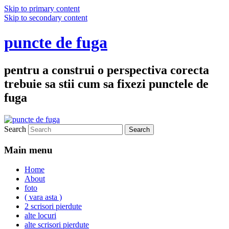
Skip to primary content
Skip to secondary content
puncte de fuga
pentru a construi o perspectiva corecta
trebuie sa stii cum sa fixezi punctele de
fuga
Search
Main menu
Home
About
foto
( vara asta )
2 scrisori pierdute
alte locuri
alte scrisori pierdute