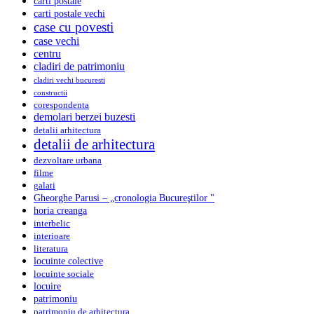
carti postale
carti postale vechi
case cu povesti
case vechi
centru
cladiri de patrimoniu
cladiri vechi bucuresti
constructii
corespondenta
demolari berzei buzesti
detalii arhitectura
detalii de arhitectura
dezvoltare urbana
filme
galati
Gheorghe Parusi – „cronologia Bucureştilor "
horia creanga
interbelic
interioare
literatura
locuinte colective
locuinte sociale
locuire
patrimoniu
patrimoniu de arhitectura