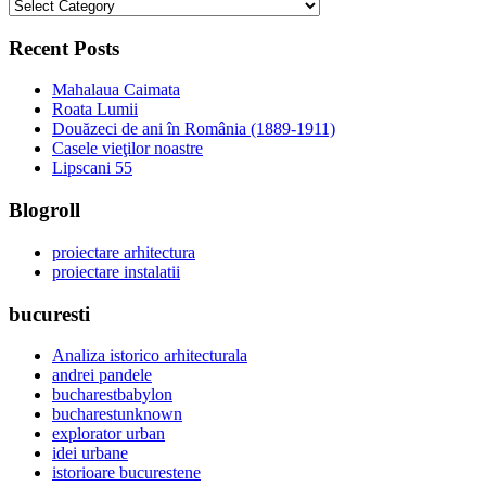
categorii
Recent Posts
Mahalaua Caimata
Roata Lumii
Douăzeci de ani în România (1889-1911)
Casele vieţilor noastre
Lipscani 55
Blogroll
proiectare arhitectura
proiectare instalatii
bucuresti
Analiza istorico arhitecturala
andrei pandele
bucharestbabylon
bucharestunknown
explorator urban
idei urbane
istorioare bucurestene