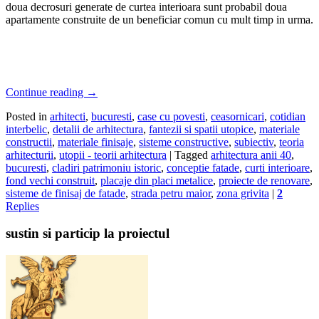
doua decrosuri generate de curtea interioara sunt probabil doua
apartamente construite de un beneficiar comun cu mult timp in urma.
Continue reading
→
Posted in
arhitecti
,
bucuresti
,
case cu povesti
,
ceasornicari
,
cotidian
interbelic
,
detalii de arhitectura
,
fantezii si spatii utopice
,
materiale
constructii
,
materiale finisaje
,
sisteme constructive
,
subiectiv
,
teoria
arhitecturii
,
utopii - teorii arhitectura
|
Tagged
arhitectura anii 40
,
bucuresti
,
cladiri patrimoniu istoric
,
conceptie fatade
,
curti interioare
,
fond vechi construit
,
placaje din placi metalice
,
proiecte de renovare
,
sisteme de finisaj de fatade
,
strada petru maior
,
zona grivita
|
2
Replies
sustin si particip la proiectul