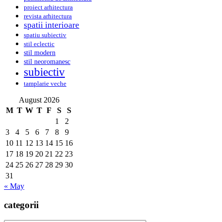
proiect arhitectura
revista arhitectura
spatii interioare
spatiu subiectiv
stil eclectic
stil modern
stil neoromanesc
subiectiv
tamplarie veche
August 2026
M
T
W
T
F
S
S
1
2
3
4
5
6
7
8
9
10
11
12
13
14
15
16
17
18
19
20
21
22
23
24
25
26
27
28
29
30
31
« May
categorii