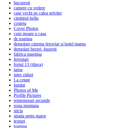
bucuresti
camere cu vedere
case vechi pe calea grivitei
cimitirul bellu
costeiu
Cover Photos
cum moare o casa
de toamna
demolare cinema feroviar si hotel marna
demolari berzei -buzesti
fabrica margina
ferentari
fortul 13 (jilava)
iarna
intre ziduri
La cetate
lumini
Photos of Me
Profile Pictures
rememorari secunde
rosia montana
sticla
strada petru maior
texturi
toamna