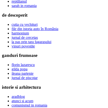
reptilianul
sarah in romania
de descoperit
cutia cu vechituri
file din istoria auto în România
harmonium
jurnal de cercetas
la pas prin tara fagarasului
vinuri povestite
ganduri frumoase
florin lazarescu
gilda popa
ileana partenie
jurnal de piscotar
istorie si arhitectura
aradblog
atunci si acum
comunismul in romania