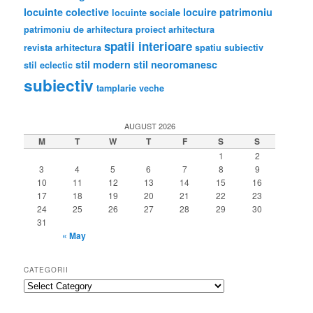
locuinte colective
locuire
patrimoniu
locuinte sociale
patrimoniu de arhitectura
proiect arhitectura
spatii interioare
revista arhitectura
spatiu subiectiv
stil modern
stil neoromanesc
stil eclectic
subiectiv
tamplarie veche
AUGUST 2026
M
T
W
T
F
S
S
1
2
3
4
5
6
7
8
9
10
11
12
13
14
15
16
17
18
19
20
21
22
23
24
25
26
27
28
29
30
31
« May
CATEGORII
categorii