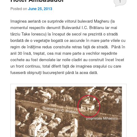
1
Posted on
June 25, 2013
Imaginea aeriană ce surprinde viitorul bulevard Magheru (la
momentul respectiv denumit Bulevardul I.C. Brătianu iar mai
târziu Take Ionescu) la început de secol ne prezintă o stradă
bordată de o vegetaţie bogată ce ascunde în mare parte vilele cu
regim de înălţime redus construite retras faţă de stradă. Până în
anii 30 însă, treptat, cea mai mare parte a vechilor reşedinte
cochete au fost demolate iar noile cladiri au construit încet încet
un front continuu, total diferit faţă de imaginea oraşului cu care
fuseseră obişnuiţi bucureştenii până la acea dată.