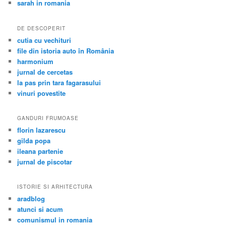
sarah in romania
DE DESCOPERIT
cutia cu vechituri
file din istoria auto în România
harmonium
jurnal de cercetas
la pas prin tara fagarasului
vinuri povestite
GANDURI FRUMOASE
florin lazarescu
gilda popa
ileana partenie
jurnal de piscotar
ISTORIE SI ARHITECTURA
aradblog
atunci si acum
comunismul in romania