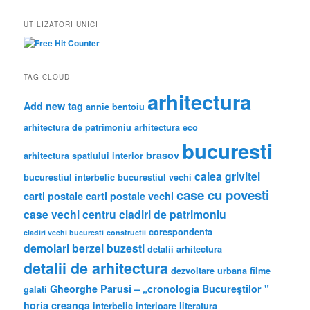
a
r
UTILIZATORI UNICI
c
h
TAG CLOUD
arhitectura
Add new tag
annie bentoiu
arhitectura de patrimoniu
arhitectura eco
bucuresti
brasov
arhitectura spatiului interior
calea grivitei
bucurestiul interbelic
bucurestiul vechi
case cu povesti
carti postale
carti postale vechi
case vechi
centru
cladiri de patrimoniu
corespondenta
cladiri vechi bucuresti
constructii
demolari berzei buzesti
detalii arhitectura
detalii de arhitectura
dezvoltare urbana
filme
Gheorghe Parusi – „cronologia Bucureştilor "
galati
horia creanga
interbelic
interioare
literatura