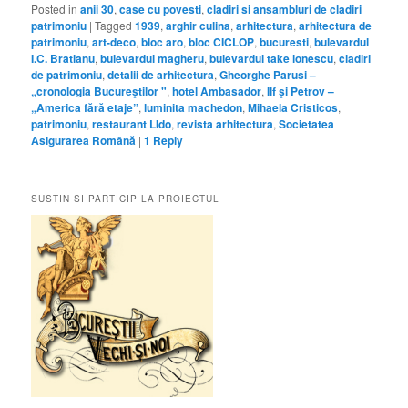
Posted in
anii 30
,
case cu povesti
,
cladiri si ansambluri de cladiri
patrimoniu
|
Tagged
1939
,
arghir culina
,
arhitectura
,
arhitectura de
patrimoniu
,
art-deco
,
bloc aro
,
bloc CICLOP
,
bucuresti
,
bulevardul
I.C. Bratianu
,
bulevardul magheru
,
bulevardul take ionescu
,
cladiri
de patrimoniu
,
detalii de arhitectura
,
Gheorghe Parusi –
„cronologia Bucureştilor "
,
hotel Ambasador
,
Ilf şi Petrov –
„America fără etaje”
,
luminita machedon
,
Mihaela Cristicos
,
patrimoniu
,
restaurant LIdo
,
revista arhitectura
,
Societatea
Asigurarea Română
|
1
Reply
SUSTIN SI PARTICIP LA PROIECTUL