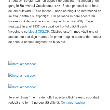
Strada Dr. Sergiu nr.28, un depozit de benzină în Băneasa şi un
garaj în Bulevardul Cobălcescu nr.45. Sediul principal este însă
cel din bulevardul Take Ionescu, unde catalogul ne informează că
se află „centrala şi expoziţia”. Din perioada în care acesta nu
fusese încă demolat avem o imagine din arhiva Willy Prager
(realizată in anul 1937) ce surprinde frontul clădirii vechi
învecinate cu
blocul CICLOP
. Clădirea este în mod vădit una şi
aceeasi cu cea deja marcată în prima imagine aeriană de început
de secol a acestui segment de bulevard.
Terenul rămas în urma demolării acestei clădiri avea o suprafaţă
redusă şi o formă neregulată dificilă.
Continue reading
→