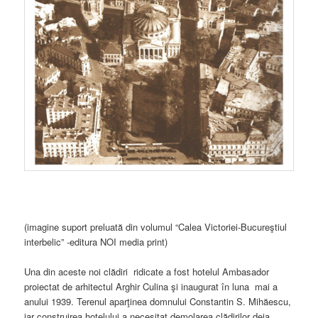
(imagine suport preluată din volumul “Calea Victoriei-Bucureştiul
interbelic” -editura NOI media print)
Una din aceste noi clădiri ridicate a fost hotelul Ambasador
proiectat de arhitectul Arghir Culina şi inaugurat în luna mai a
anului 1939. Terenul aparţinea domnului Constantin S. Mihăescu,
iar construirea hotelului a necesitat demolarea clădirilor deja