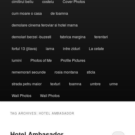
cimitirul bellu
costeiu
Cover Photos
cum moare o casa
de toamna
demolare cinema feroviar si hotel marna
demolari berzei -buzesti
fabrica margina
ferentari
fortul 13 (jilava)
iarna
intre ziduri
La cetate
lumini
Photos of Me
Profile Pictures
rememorari secunde
rosia montana
sticla
strada petru maior
texturi
toamna
umbre
urme
Wall Photos
Wall Photos
TAG ARCHIVES:
HOTEL AMBASADOR
Hotel Ambasador