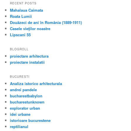
RECENT POSTS
Mahalaua Caimata
Roata Lumii
Douăzeci de ani în România (1889-1911)
Casele vieţilor noastre
Lipscani 55
BLOGROLL
proiectare arhitectura
proiectare instalatii
BUCURESTI
Analiza istorico arhitecturala
andrei pandele
bucharestbabylon
bucharestunknown
explorator urban
idei urbane
istorioare bucurestene
reptilianul