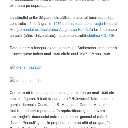
existente pe suprafaţa lui.
La sfârşitul anilor 30 parcelele alăturate acestui teren erau deja
construite – în stânga,
în 1935 se finalizase construcţia Blocului
Aro
(
comandat de Societatea Asigurarea Română
) iar în dreapta
parcelei (către Universitate), fusese construită
clădirea CICLOP.
Data la care a început execuţia hotelului Ambasador este incertă
– unele surse indică anul 1936 altele anul 1937
(2)
sau 1938.
Cert este că în catalogul cu abonaţii la telefon pe anul 1938 din
capitală figurează încă la numarul 10 Bulevardul Take Ionescu
garajul domnului Constantin S. Mihăescu. Domnul Mihăescu a
fost în mod cert o persoană întreprinzătoare şi cu o avere
substanţială: dumnealui este reprezentant general al mărcii
„Nasch-Renault” şi tot în proprietatea sa se află şi un garaj în