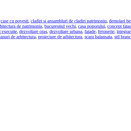
,
case cu povesti
,
cladiri si ansambluri de cladiri patrimoniu
,
demolari be
hitectura de patrimoniu
,
bucurestiul vechi
,
casa poporului
,
concept fata
i executie
,
dezvoltare oras
,
dezvoltare urbana
,
fatade
,
feronerie
,
integra
lanuri de arhitectura
,
proiectare de arhitectura
,
scara balansata
,
stil bra