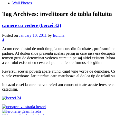
Wall Photos
Tag Archives:
invelitoare de tabla faltuita
camere cu vedere (berzei 32)
Posted on
January 10, 2011
by
lecitina
4
Acum ceva destul de mult timp, la un curs din facultate , profesorul ne-a
padure. Al doilea slide prezenta acelasi peisaj in care insa era decupa
termen greu de determinat vederea catre un peisaj altfel existent. Morala
a cadrului existent cu ceva cel putin la fel de frumos si legitim.
Reversul acestei povesti apare atunci cand vine vorba de demolare. Ceea ce
si cele exterioare. Iar interfata care marcheaza al doilea tip de relatii su
In cazul casei la care ma voi referi am cunoscut toate aceste ferestre c
cataclism.