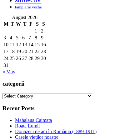
tamplarie veche
August 2026
M
T
W
T
F
S
S
1
2
3
4
5
6
7
8
9
10
11
12
13
14
15
16
17
18
19
20
21
22
23
24
25
26
27
28
29
30
31
« May
categorii
categorii
Recent Posts
Mahalaua Caimata
Roata Lumii
Douăzeci de ani în România (1889-1911)
Casele vieţilor noastre