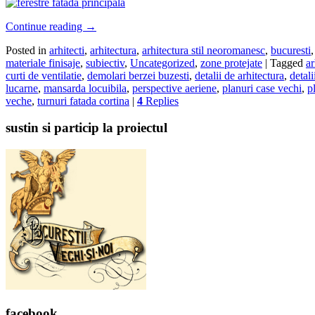
Continue reading
→
Posted in
arhitecti
,
arhitectura
,
arhitectura stil neoromanesc
,
bucuresti
materiale finisaje
,
subiectiv
,
Uncategorized
,
zone protejate
|
Tagged
ar
curti de ventilatie
,
demolari berzei buzesti
,
detalii de arhitectura
,
detali
lucarne
,
mansarda locuibila
,
perspective aeriene
,
planuri case vechi
,
p
veche
,
turnuri fatada cortina
|
4
Replies
sustin si particip la proiectul
facebook