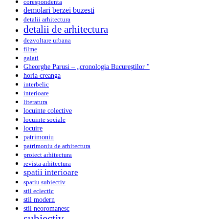
corespondenta
demolari berzei buzesti
detalii arhitectura
detalii de arhitectura
dezvoltare urbana
filme
galati
Gheorghe Parusi – „cronologia Bucureştilor "
horia creanga
interbelic
interioare
literatura
locuinte colective
locuinte sociale
locuire
patrimoniu
patrimoniu de arhitectura
proiect arhitectura
revista arhitectura
spatii interioare
spatiu subiectiv
stil eclectic
stil modern
stil neoromanesc
subiectiv