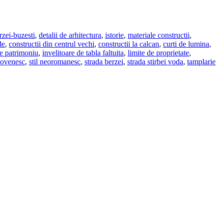
rzei-buzesti
,
detalii de arhitectura
,
istorie
,
materiale constructii
,
de
,
constructii din centrul vechi
,
constructii la calcan
,
curti de lumina
,
re patrimoniu
,
invelitoare de tabla faltuita
,
limite de proprietate
,
ncovenesc
,
stil neoromanesc
,
strada berzei
,
strada stirbei voda
,
tamplarie