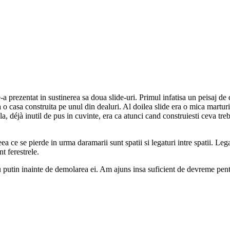
 prezentat in sustinerea sa doua slide-uri. Primul infatisa un peisaj de de
ta o casa construita pe unul din dealuri. Al doilea slide era o mica mart
, déjà inutil de pus in cuvinte, era ca atunci cand construiesti ceva trebu
 se pierde in urma daramarii sunt spatii si legaturi intre spatii. Legaturi
nt ferestrele.
u putin inainte de demolarea ei. Am ajuns insa suficient de devreme pentru