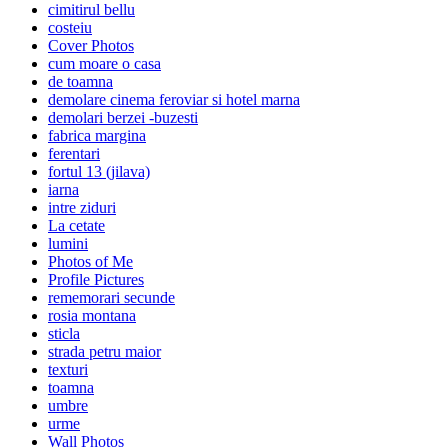
cimitirul bellu
costeiu
Cover Photos
cum moare o casa
de toamna
demolare cinema feroviar si hotel marna
demolari berzei -buzesti
fabrica margina
ferentari
fortul 13 (jilava)
iarna
intre ziduri
La cetate
lumini
Photos of Me
Profile Pictures
rememorari secunde
rosia montana
sticla
strada petru maior
texturi
toamna
umbre
urme
Wall Photos