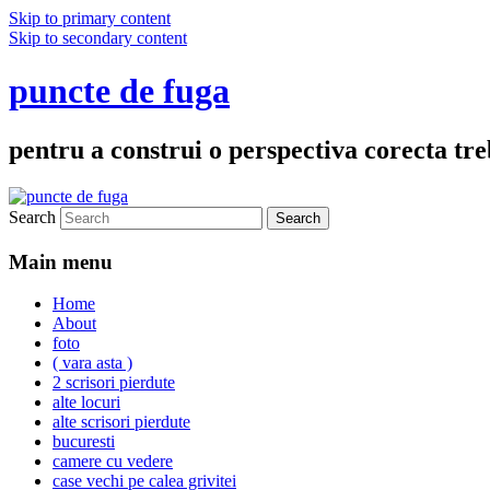
Skip to primary content
Skip to secondary content
puncte de fuga
pentru a construi o perspectiva corecta treb
Search
Main menu
Home
About
foto
( vara asta )
2 scrisori pierdute
alte locuri
alte scrisori pierdute
bucuresti
camere cu vedere
case vechi pe calea grivitei