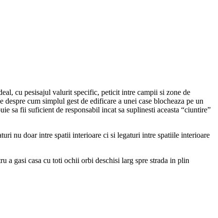
al, cu pesisajul valurit specific, peticit intre campii si zone de
urie despre cum simplul gest de edificare a unei case blocheaza pe un
ie sa fii suficient de responsabil incat sa suplinesti aceasta “ciuntire”
 nu doar intre spatii interioare ci si legaturi intre spatiile interioare
 a gasi casa cu toti ochii orbi deschisi larg spre strada in plin