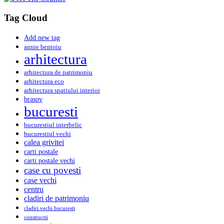
Tag Cloud
Add new tag
annie bentoiu
arhitectura
arhitectura de patrimoniu
arhitectura eco
arhitectura spatiului interior
brasov
bucuresti
bucurestiul interbelic
bucurestiul vechi
calea grivitei
carti postale
carti postale vechi
case cu povesti
case vechi
centru
cladiri de patrimoniu
cladiri vechi bucuresti
constructii