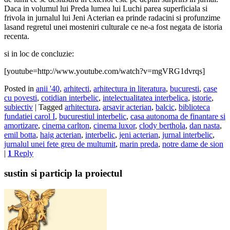
Daca in volumul lui Preda lumea lui Luchi parea superficiala si
frivola in jurnalul lui Jeni Acterian ea prinde radacini si profunzime
lasand regretul unei mosteniri culturale ce ne-a fost negata de istoria
recenta.
si in loc de concluzie:
[youtube=http://www.youtube.com/watch?v=mgVRG1dvrqs]
Posted in
anii '40
,
arhitecti
,
arhitectura in literatura
,
bucuresti
,
case
cu povesti
,
cotidian interbelic
,
intelectualitatea interbelica
,
istorie
,
subiectiv
|
Tagged
arhitectura
,
arsavir acterian
,
balcic
,
biblioteca
fundatiei carol I
,
bucurestiul interbelic
,
casa autonoma de finantare si
amortizare
,
cinema carlton
,
cinema luxor
,
clody berthola
,
dan nasta
,
emil botta
,
haig acterian
,
interbelic
,
jeni acterian
,
jurnal interbelic
,
jurnalul unei fete greu de multumit
,
marin preda
,
notre dame de sion
|
1
Reply
sustin si particip la proiectul