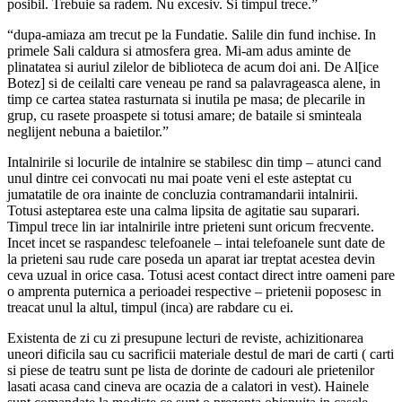
posibil. Trebuie sa radem. Nu excesiv. Si timpul trece.”
“dupa-amiaza am trecut pe la Fundatie. Salile din fund inchise. In
primele Sali caldura si atmosfera grea. Mi-am adus aminte de
plinatatea si auriul zilelor de biblioteca de acum doi ani. De Al[ice
Botez] si de ceilalti care veneau pe rand sa palavrageasca alene, in
timp ce cartea statea rasturnata si inutila pe masa; de plecarile in
grup, cu rasete proaspete si totusi amare; de bataile si sminteala
neglijent nebuna a baietilor.”
Intalnirile si locurile de intalnire se stabilesc din timp – atunci cand
unul dintre cei convocati nu mai poate veni el este asteptat cu
jumatatile de ora inainte de concluzia contramandarii intalnirii.
Totusi asteptarea este una calma lipsita de agitatie sau suparari.
Timpul trece lin iar intalnirile intre prieteni sunt oricum frecvente.
Incet incet se raspandesc telefoanele – intai telefoanele sunt date de
la prieteni sau rude care poseda un aparat iar treptat acestea devin
ceva uzual in orice casa. Totusi acest contact direct intre oameni pare
o amprenta puternica a perioadei respective – prietenii poposesc in
treacat unul la altul, timpul (inca) are rabdare cu ei.
Existenta de zi cu zi presupune lecturi de reviste, achizitionarea
uneori dificila sau cu sacrificii materiale destul de mari de carti ( carti
si piese de teatru sunt pe lista de dorinte de cadouri ale prietenilor
lasati acasa cand cineva are ocazia de a calatori in vest). Hainele