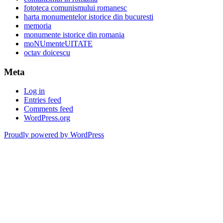
fototeca comunismului romanesc
harta monumentelor istorice din bucuresti
memoria
monumente istorice din romania
moNUmenteUITATE
octav doicescu
Meta
Log in
Entries feed
Comments feed
WordPress.org
Proudly powered by WordPress