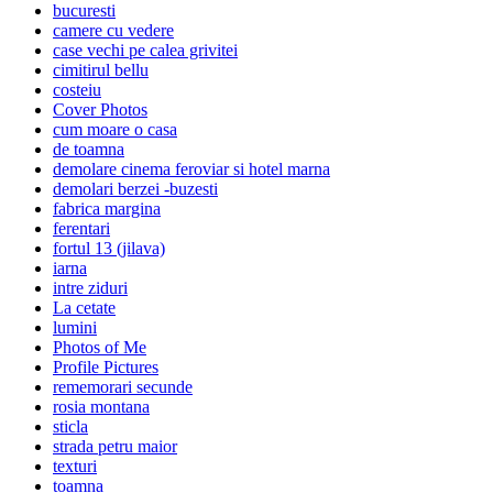
bucuresti
camere cu vedere
case vechi pe calea grivitei
cimitirul bellu
costeiu
Cover Photos
cum moare o casa
de toamna
demolare cinema feroviar si hotel marna
demolari berzei -buzesti
fabrica margina
ferentari
fortul 13 (jilava)
iarna
intre ziduri
La cetate
lumini
Photos of Me
Profile Pictures
rememorari secunde
rosia montana
sticla
strada petru maior
texturi
toamna