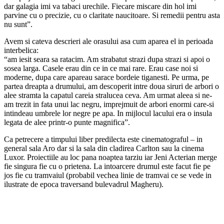
dar galagia imi va tabaci urechile. Fiecare miscare din hol imi
parvine cu o precizie, cu o claritate naucitoare. Si remedii pentru asta
nu sunt”.
Avem si cateva descrieri ale orasului asa cum aparea el in perioada
interbelica:
“am iesit seara sa ratacim. Am strabatut strazi dupa strazi si apoi o
sosea larga. Casele erau din ce in ce mai rare. Erau case noi si
moderne, dupa care apareau sarace bordeie tiganesti. Pe urma, pe
partea dreapta a drumului, am descoperit intre doua siruri de arbori o
alee stramta la capatul careia stralucea ceva. Am urmat aleea si ne-
am trezit in fata unui lac negru, imprejmuit de arbori enormi care-si
intindeau umbrele lor negre pe apa. In mijlocul lacului era o insula
legata de alee printr-o punte magnifica”.
Ca petrecere a timpului liber predilecta este cinematograful – in
general sala Aro dar si la sala din cladirea Carlton sau la cinema
Luxor. Proiectiile au loc pana noaptea tarziu iar Jeni Acterian merge
fie singura fie cu o prietena. La intoarcere drumul este facut fie pe
jos fie cu tramvaiul (probabil vechea linie de tramvai ce se vede in
ilustrate de epoca traversand bulevadrul Magheru).