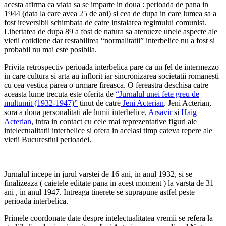
acesta afirma ca viata sa se imparte in doua : perioada de pana in
1944 (data la care avea 25 de ani) si cea de dupa in care lumea sa a
fost ireversibil schimbata de catre instalarea regimului comunist.
Libertatea de dupa 89 a fost de natura sa atenueze unele aspecte ale
vietii cotidiene dar restabilirea “normalitatii” interbelice nu a fost si
probabil nu mai este posibila.
Privita retrospectiv perioada interbelica pare ca un fel de intermezzo
in care cultura si arta au inflorit iar sincronizarea societatii romanesti
cu cea vestica parea o urmare fireasca. O fereastra deschisa catre
aceasta lume trecuta este oferita de
“Jurnalul unei fete greu de
multumit (1932-1947)”
tinut de catre
Jeni Acterian
. Jeni Acterian,
sora a doua personalitati ale lumii interbelice,
Arsavir
si
Haig
Acterian
, intra in contact cu cele mai reprezentative figuri ale
intelectualitatii interbelice si ofera in acelasi timp cateva repere ale
vietii Bucurestiul perioadei.
Jurnalul incepe in jurul varstei de 16 ani, in anul 1932, si se
finalizeaza ( caietele editate pana in acest moment ) la varsta de 31
ani , in anul 1947. Intreaga tinerete se suprapune astfel peste
perioada interbelica.
Primele coordonate date despre intelectualitatea vremii se refera la