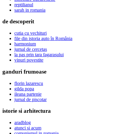
reptilianul
sarah in romania
de descoperit
cutia cu vechituri
file din istoria auto în România
harmonium
jurnal de cercetas
la pas prin tara fagarasului
vinuri povestite
ganduri frumoase
florin lazarescu
gilda popa
ileana partenie
jurnal de piscotar
istorie si arhitectura
aradblog
atunci si acum
comunismul in romania