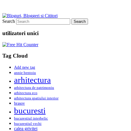
Search
utilizatori unici
Tag Cloud
Add new tag
annie bentoiu
arhitectura
arhitectura de patrimoniu
arhitectura eco
arhitectura spatiului interior
brasov
bucuresti
bucurestiul interbelic
bucurestiul vechi
calea grivitei