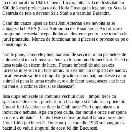
in cutremurul din 1940. Cinema Luxor, initial sala de festivitati cu
600 de locuri proiectata tot de Horia Creanga in legatura cu Scoala
Centrala de fete a devenit Sala Studio a teatrului Bulandra.
Cand din cauza lipsei de bani Jeni Acterian este nevoita sa se
angajeze la CAFA (Casa Autonoma de Finantare si Amortizare)
programul acesteia incepe dimineata devreme pentru a se termina in
jurul pranzului. Munca de functionar nu ii place si o priveste ca pe o
constrangere:
“salile pline, camerele pline, oamenii de serviciu muta pachetele de
colo-colo si toata lumea se afereaza intr-un mod imbecilizat. E aici o
lipsa totala de sistem de lucru. Fiecare imbecil de aici asa-zis
lucreaza in sens ca nu face nimic. Si asta intr-un chip atat de haotic,
incat reuseste sa fie tot timpul ingrozitor de ocupat, munceste ca un
animal si pana la urma treaba care e de facut taraganeaza atat incat
nu mai e la ordinea zilei si se claseaza”.
Insa dupa-amiezele isi continua vechiul curs – timpul trece cu
spectacole de teatru, plimbari prin Cismigiu si intalniri cu prietenii.
Uneori Jeni Acterian se duce la Club unde :”ieri dupamiaza am
inotat ca o nebuna. Apa era prea calda, dar inotul e orice s-ar spune
o mare voluptate” – Clubul este cel mai probabil la inca prezentul
Hotel Lido (architect E. Doneaud) la care din 1930 se inaugureaz
bazinul cu valuri singurul de acest fel din Bucuresti.