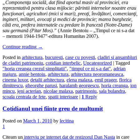
„Componen
ţ
a socială, dat fiind aportul masiv al provinciei, era
reprezentativă pentru clasa mijlocie: părintii internelor noastre erau
func
ţ
ionari, agricultori (mici si mari), preo
ţ
i, învă
ţ
ători, comercian
ţ
i,
ingineri, militari, avoca
ţ
i
ş
i medici de provincie; marea burghezie,
c
â
tă era, prefera internatele cu predare în franceză (Notre-Dame)
sau germană (Pitar Mos).”
(Annie Bentoiu – „Timpul ce ni s-a dat
– memorii 1944-1947”-editura Humanitas 2007).
Continue reading
→
Posted in
arhitectura
,
bucuresti
,
case cu povesti
,
cladiri si ansambluri
de cladiri patrimoniu
,
cotidian interbelic
,
Uncategorized
|
Tagged
"horia creanga crezul simplitatii"
,
"timpul ce ni s-a dat"
,
adrian
majuru
,
annie bentoiu
,
arhitectura
,
arhitectura neoromaneasca
,
cinema luxor
,
detalii arhitectura
,
elena malaxa
,
emil prager
,
florica
dimitrescu
,
gheorghe parusi
,
haralamb georgescu
,
horia creanga
,
ion
mincu
,
jeni acterian
,
nicolae malaxa
,
patrimoniu
,
sala bulandra
,
scoala centrala de fete
,
spatii interioare
|
1
Reply
Cotidianul unei fiinte greu de multumit
Posted on
March 1, 2010
by
lecitina
1
Citeam un
interviu pe internet dat de regizorul Dan Nasta
in care