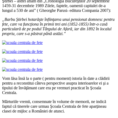
Ştirbei – astfel aflăm din „Cronologia Bucureştilor 20 septembrie
1459-31 decembrie 1989 Zilele, faptele, oamenii capitalei de-a
lungul a 530 de ani” ( Gheorghe Parusi- editura Compania 2007):
„Barbu
Ş
tirbei hotar
ăş
te
î
nfiin
ţ
area unui pensionat domnesc pentru
fete, care va func
ţ
iona
î
n primii trei ani (1852-1855)
î
ntr-o cas
ă
particular
ă
de pe podul T
â
rgului de Afar
ă
, iar din 1892
î
n localul
propriu, care s-a p
ă
strat p
â
n
ă
ast
ă
zi.”
Vom lăsa însă la o parte ( pentru moment) istoria în date a clădirii
pentru a reconstitui câteva perspective asupra interioarelor ei şi a
tipului de învăţămant care era pe vremuri practicat în Şcoala
Centrala.
Mărturiile vremii, consemnate în volume de memorii, ne indică
faptul că tinerele care urmau Şcoala Centrala de fete aparţineau
clasei de mijloc a României de atunci.