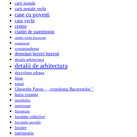
carti postale
carti postale vechi
case cu povesti
case vechi
centru
cladiri de patrimoniu
cladiri vechi bucuresti
constructii
corespondenta
demolari berzei buzesti
detalii arhitectura
detalii de arhitectura
dezvoltare urbana
filme
galati
Gheorghe Parusi – „cronologia Bucureştilor "
horia creanga
interbelic
interioare
literatura
locuinte colective
locuinte sociale
locuire
patrimoniu