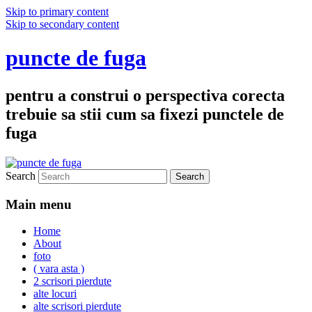
Skip to primary content
Skip to secondary content
puncte de fuga
pentru a construi o perspectiva corecta
trebuie sa stii cum sa fixezi punctele de
fuga
Search
Main menu
Home
About
foto
( vara asta )
2 scrisori pierdute
alte locuri
alte scrisori pierdute