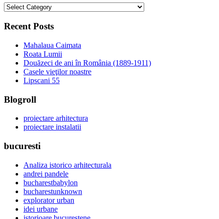
categorii
Recent Posts
Mahalaua Caimata
Roata Lumii
Douăzeci de ani în România (1889-1911)
Casele vieţilor noastre
Lipscani 55
Blogroll
proiectare arhitectura
proiectare instalatii
bucuresti
Analiza istorico arhitecturala
andrei pandele
bucharestbabylon
bucharestunknown
explorator urban
idei urbane
istorioare bucurestene