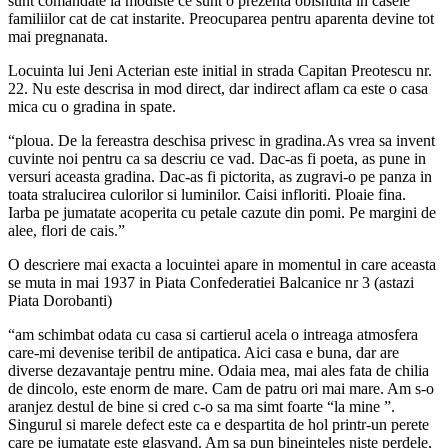
sunt comandate la modiste ce sunt o prezenta obisnuita in casele
familiilor cat de cat instarite. Preocuparea pentru aparenta devine tot
mai pregnanata.
Locuinta lui Jeni Acterian este initial in strada Capitan Preotescu nr.
22. Nu este descrisa in mod direct, dar indirect aflam ca este o casa
mica cu o gradina in spate.
“ploua. De la fereastra deschisa privesc in gradina.As vrea sa invent
cuvinte noi pentru ca sa descriu ce vad. Dac-as fi poeta, as pune in
versuri aceasta gradina. Dac-as fi pictorita, as zugravi-o pe panza in
toata stralucirea culorilor si luminilor. Caisi infloriti. Ploaie fina.
Iarba pe jumatate acoperita cu petale cazute din pomi. Pe margini de
alee, flori de cais.”
O descriere mai exacta a locuintei apare in momentul in care aceasta
se muta in mai 1937 in Piata Confederatiei Balcanice nr 3 (astazi
Piata Dorobanti)
“am schimbat odata cu casa si cartierul acela o intreaga atmosfera
care-mi devenise teribil de antipatica. Aici casa e buna, dar are
diverse dezavantaje pentru mine. Odaia mea, mai ales fata de chilia
de dincolo, este enorm de mare. Cam de patru ori mai mare. Am s-o
aranjez destul de bine si cred c-o sa ma simt foarte “la mine ”.
Singurul si marele defect este ca e despartita de hol printr-un perete
care pe jumatate este glasvand. Am sa pun bineinteles niste perdele,