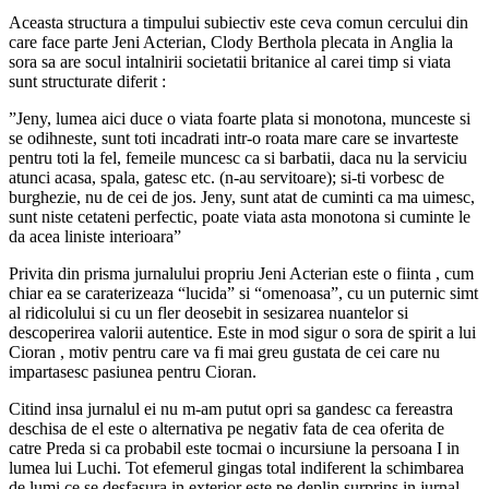
Aceasta structura a timpului subiectiv este ceva comun cercului din
care face parte Jeni Acterian, Clody Berthola plecata in Anglia la
sora sa are socul intalnirii societatii britanice al carei timp si viata
sunt structurate diferit :
”Jeny, lumea aici duce o viata foarte plata si monotona, munceste si
se odihneste, sunt toti incadrati intr-o roata mare care se invarteste
pentru toti la fel, femeile muncesc ca si barbatii, daca nu la serviciu
atunci acasa, spala, gatesc etc. (n-au servitoare); si-ti vorbesc de
burghezie, nu de cei de jos. Jeny, sunt atat de cuminti ca ma uimesc,
sunt niste cetateni perfectic, poate viata asta monotona si cuminte le
da acea liniste interioara”
Privita din prisma jurnalului propriu Jeni Acterian este o fiinta , cum
chiar ea se caraterizeaza “lucida” si “omenoasa”, cu un puternic simt
al ridicolului si cu un fler deosebit in sesizarea nuantelor si
descoperirea valorii autentice. Este in mod sigur o sora de spirit a lui
Cioran , motiv pentru care va fi mai greu gustata de cei care nu
impartasesc pasiunea pentru Cioran.
Citind insa jurnalul ei nu m-am putut opri sa gandesc ca fereastra
deschisa de el este o alternativa pe negativ fata de cea oferita de
catre Preda si ca probabil este tocmai o incursiune la persoana I in
lumea lui Luchi. Tot efemerul gingas total indiferent la schimbarea
de lumi ce se desfasura in exterior este pe deplin surprins in jurnal.