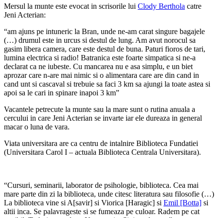
Mersul la munte este evocat in scrisorile lui
Clody Berthola
catre
Jeni Acterian:
“am ajuns pe intuneric la Bran, unde ne-am carat singure bagajele
(…) drumul este in urcus si destul de lung. Am avut norocul sa
gasim libera camera, care este destul de buna. Paturi fioros de tari,
lumina electrica si radio! Batranica este foarte simpatica si ne-a
declarat ca ne iubeste. Cu mancarea nu e asa simplu, e un biet
aprozar care n-are mai nimic si o alimentara care are din cand in
cand unt si cascaval si trebuie sa faci 3 km sa ajungi la toate astea si
apoi sa le cari in spinare inapoi 3 km”
Vacantele petrecute la munte sau la mare sunt o rutina anuala a
cercului in care Jeni Acterian se invarte iar ele dureaza in general
macar o luna de vara.
Viata universitara are ca centru de intalnire Biblioteca Fundatiei
(Universitara Carol I – actuala Biblioteca Centrala Universitara).
“Cursuri, seminarii, laborator de psihologie, biblioteca. Cea mai
mare parte din zi la biblioteca, unde citesc literatura sau filosofie (…)
La biblioteca vine si A[savir] si Viorica [Haragic] si
Emil [Botta]
si
altii inca. Se palavrageste si se fumeaza pe culoar. Radem pe cat