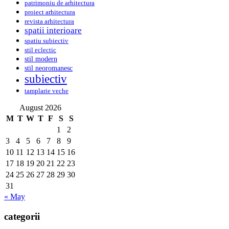
patrimoniu de arhitectura
proiect arhitectura
revista arhitectura
spatii interioare
spatiu subiectiv
stil eclectic
stil modern
stil neoromanesc
subiectiv
tamplarie veche
August 2026
M
T
W
T
F
S
S
1
2
3
4
5
6
7
8
9
10
11
12
13
14
15
16
17
18
19
20
21
22
23
24
25
26
27
28
29
30
31
« May
categorii