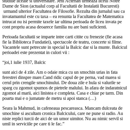
studiile liceale si universitare. Jeni Acterian urmeaza liceul Notre
Dame de Sion (actualul corp al Facultatii de Instalatii Bucuresti)
urmand ulterior Facultatea de Filosofie. Rezulta din jurnalul sau ca
invatamantul este cu taxa – ea renunta la Facultatea de Matematica
intrucat nu isi permite taxele iar ultima perioada de liceu invata pe
cont propriu acasa deoarece familia nu are bani suficienti.
Perioada facultatii se imparte intre carti citite cu frenezie (fie acasa
fie la Biblioteca Fundatiei), spectacole de teatru, concerte si filme.
Vacantele sunt petrecute in special la Balcic dar si la munte. Balcicul
perioadei este prezentat in culori vii :
“joi,1 iulie 1937, Balcic
sunt aici de 4 zile. Am o odaie mica cu un smochin urias in fata
ferestrei dinspre mare.Cand ridic capul de pe perna, vad marea si
cerul prin crengile smochinului. De doua zile e hula si valurile se
sparg cu zgomot spumos de pietrele malului. In afara de indaratnicul
zgomot al marii, aici linistea e completa. Casa e chiar pe tarm. Din
poarta mai e o jumatate de metru si apoi stanca (…)
Seara la Mahmud, in cafeneaua pescareasca. Mancam dulceata de
smochine si ascultam cronica Balcicului, care ne pune si radio. Au
niste replici turcii de aici de un umor uimitor. Nu au nimic servil si
umil in serviciile pe care ti le fac.”