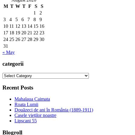
M
T
W
T
F
S
S
1
2
3
4
5
6
7
8
9
10
11
12
13
14
15
16
17
18
19
20
21
22
23
24
25
26
27
28
29
30
31
« May
categorii
categorii
Recent Posts
Mahalaua Caimata
Roata Lumii
Douăzeci de ani în România (1889-1911)
Casele vieţilor noastre
Lipscani 55
Blogroll