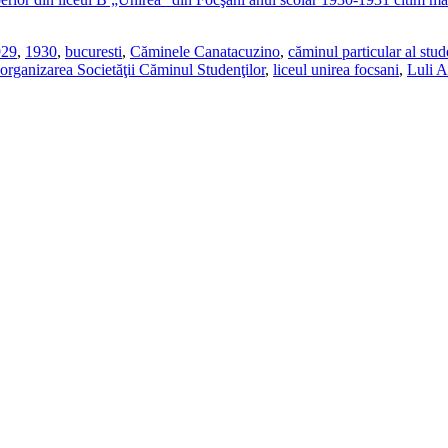
929
,
1930
,
bucuresti
,
Căminele Canatacuzino
,
căminul particular al stu
organizarea Societăţii Căminul Studenţilor
,
liceul unirea focsani
,
Luli A