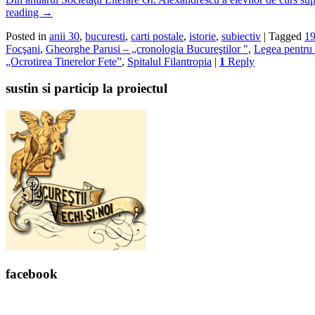
reading
→
Posted in
anii 30
,
bucuresti
,
carti postale
,
istorie
,
subiectiv
|
Tagged
1
Focşani
,
Gheorghe Parusi – „cronologia Bucureştilor "
,
Legea pentru 
„Ocrotirea Tinerelor Fete”
,
Spitalul Filantropia
|
1
Reply
sustin si particip la proiectul
facebook