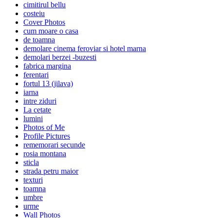
cimitirul bellu
costeiu
Cover Photos
cum moare o casa
de toamna
demolare cinema feroviar si hotel marna
demolari berzei -buzesti
fabrica margina
ferentari
fortul 13 (jilava)
iarna
intre ziduri
La cetate
lumini
Photos of Me
Profile Pictures
rememorari secunde
rosia montana
sticla
strada petru maior
texturi
toamna
umbre
urme
Wall Photos