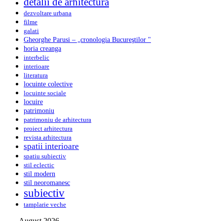
detalii de arhitectura
dezvoltare urbana
filme
galati
Gheorghe Parusi – „cronologia Bucureştilor "
horia creanga
interbelic
interioare
literatura
locuinte colective
locuinte sociale
locuire
patrimoniu
patrimoniu de arhitectura
proiect arhitectura
revista arhitectura
spatii interioare
spatiu subiectiv
stil eclectic
stil modern
stil neoromanesc
subiectiv
tamplarie veche
August 2026