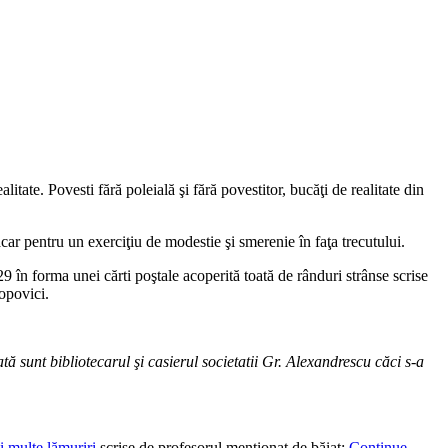
itate. Povesti fără poleială şi fără povestitor, bucăţi de realitate din
car pentru un exerciţiu de modestie şi smerenie în faţa trecutului.
9 în forma unei cărti poştale acoperită toată de rânduri strânse scrise
Popovici.
at
ă
sunt bibliotecarul
ş
i casierul societatii Gr. Alexandrescu c
ă
ci s-a
i multe lămuriri
scrise de profesorul menţionat de băiat:
Continue