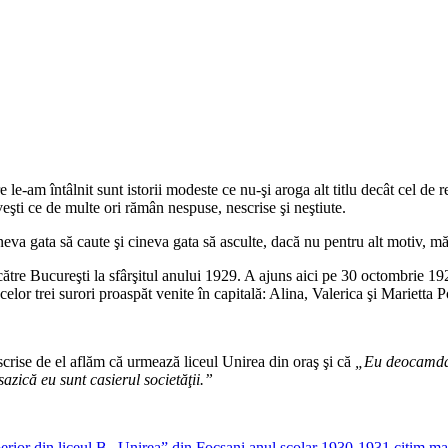
am întâlnit sunt istorii modeste ce nu-şi aroga alt titlu decât cel de real
veşti ce de multe ori rămân nespuse, nescrise şi neştiute.
eva gata să caute şi cineva gata să asculte, dacă nu pentru alt motiv, mă
ătre Bucureşti la sfârşitul anului 1929. A ajuns aici pe 30 octombrie 192
 celor trei surori proaspăt venite în capitală: Alina, Valerica şi Marietta 
 scrise de el aflăm că urmează liceul Unirea din oraş şi că
„Eu deocamd
sazic
ă
eu sunt casierul societ
ăţ
ii.”
perior din liceul B „Unirea” din Focşani anul scolar 1930-1931 citim ma