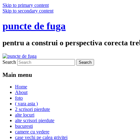
Skip to primary content
Skip to secondary content
puncte de fuga
pentru a construi o perspectiva corecta treb
Search
Main menu
Home
About
foto
( vara asta )
2 scrisori pierdute
alte locuri
alte scrisori pierdute
bucuresti
camere cu vedere
case vechi pe calea grivitei