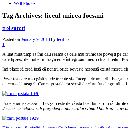
Wall Photos
Tag Archives:
liceul unirea focsani
trei surori
Posted on
January 9, 2013
by
lecitina
1
A luat mult timp să îmi dau seama că cele mai frumoase poveşti pe care le-
care lipsesc de multe ori fragmente întregi sau uneori chiar finalul. Po
Îmi place să cred însă că pentru orice poveste nespusă există mereu cin
Povestea care m-a găsit zilele trecute şi-a început drumul din Focşani c
cu cerneală neagră. Cartea postală era scrisă de către fratele grijuliu al
Fratele rămas acasă în Focşani este de vârsta liceului iar din rândurile
deschis societatea sub pre
ş
eden
ţ
ia maestrului Ghita Dimitriu. Careva
Din anuarul Societăţii Literare Gr. Alexandrescu a elevilor de curs su