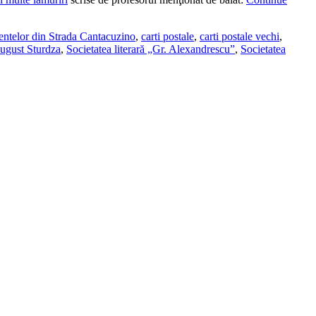
dentelor din Strada Cantacuzino
,
carti postale
,
carti postale vechi
,
ugust Sturdza
,
Societatea literară „Gr. Alexandrescu”
,
Societatea