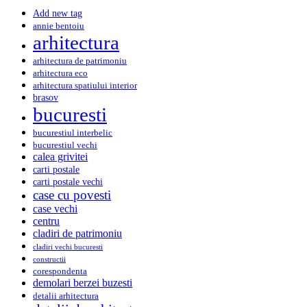
Add new tag
annie bentoiu
arhitectura
arhitectura de patrimoniu
arhitectura eco
arhitectura spatiului interior
brasov
bucuresti
bucurestiul interbelic
bucurestiul vechi
calea grivitei
carti postale
carti postale vechi
case cu povesti
case vechi
centru
cladiri de patrimoniu
cladiri vechi bucuresti
constructii
corespondenta
demolari berzei buzesti
detalii arhitectura