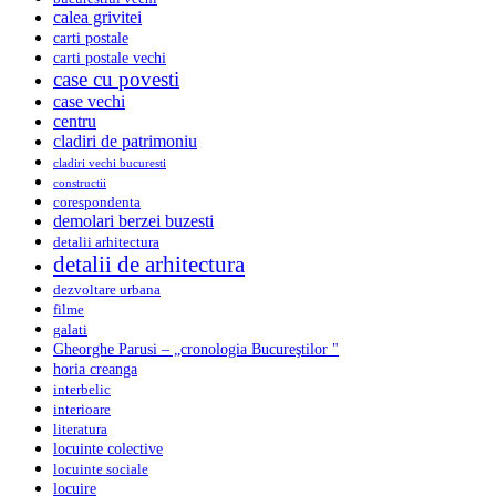
calea grivitei
carti postale
carti postale vechi
case cu povesti
case vechi
centru
cladiri de patrimoniu
cladiri vechi bucuresti
constructii
corespondenta
demolari berzei buzesti
detalii arhitectura
detalii de arhitectura
dezvoltare urbana
filme
galati
Gheorghe Parusi – „cronologia Bucureştilor "
horia creanga
interbelic
interioare
literatura
locuinte colective
locuinte sociale
locuire