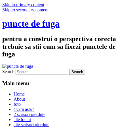
Skip to primary content
Skip to secondary content
puncte de fuga
pentru a construi o perspectiva corecta
trebuie sa stii cum sa fixezi punctele de
fuga
Search
Main menu
Home
About
foto
( vara asta )
2 scrisori pierdute
alte locuri
alte scrisori pierdute