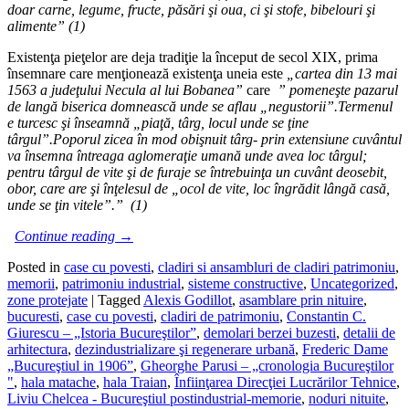
doar carne, legume, fructe, p
ă
s
ă
ri
ş
i oua, ci
ş
i stofe, bibelouri
ş
i
alimente” (1)
Existenţa pieţelor are deja tradiţie la început de secol XIX, prima
însemnare care menţionează existenţa uneia este
„cartea din 13 mai
1563 a jude
ţ
ului Necula al lui Bobanea”
care
” pomene
ş
te pazarul
de lang
ă
biserica domneasc
ă
unde se aflau „negustorii”.Termenul
e turcesc
ş
i
î
nseamn
ă
„pia
ţă
, t
â
rg, locul unde se
ţ
ine
t
â
rgul”.Poporul zicea
î
n mod obi
ş
nuit t
â
rg- prin extensiune cuv
â
ntul
va
î
nsemna
î
ntreaga aglomera
ţ
ie uman
ă
unde avea loc t
â
rgul;
pentru t
â
rgul de vite
ş
i de furaje se
î
ntrebuin
ţ
a un cuv
â
nt deosebit,
obor, care are
ş
i
î
n
ţ
elesul de „ocol de vite, loc
î
ngr
ă
dit l
â
ng
ă
cas
ă
,
unde se
ţ
in vitele”.” (1)
Continue reading
→
Posted in
case cu povesti
,
cladiri si ansambluri de cladiri patrimoniu
,
memorii
,
patrimoniu industrial
,
sisteme constructive
,
Uncategorized
,
zone protejate
|
Tagged
Alexis Godillot
,
asamblare prin nituire
,
bucuresti
,
case cu povesti
,
cladiri de patrimoniu
,
Constantin C.
Giurescu – „Istoria Bucureştilor”
,
demolari berzei buzesti
,
detalii de
arhitectura
,
dezindustrializare şi regenerare urbană
,
Frederic Dame
„Bucureştiul in 1906”
,
Gheorghe Parusi – „cronologia Bucureştilor
"
,
hala matache
,
hala Traian
,
Înfiinţarea Direcţiei Lucrărilor Tehnice
,
Liviu Chelcea - Bucureştiul postindustrial-memorie
,
noduri nituite
,