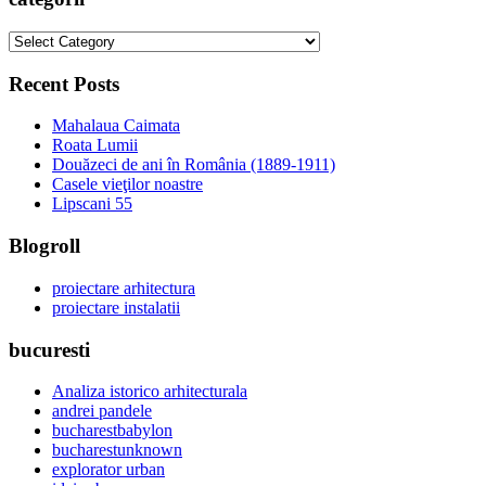
categorii
Recent Posts
Mahalaua Caimata
Roata Lumii
Douăzeci de ani în România (1889-1911)
Casele vieţilor noastre
Lipscani 55
Blogroll
proiectare arhitectura
proiectare instalatii
bucuresti
Analiza istorico arhitecturala
andrei pandele
bucharestbabylon
bucharestunknown
explorator urban