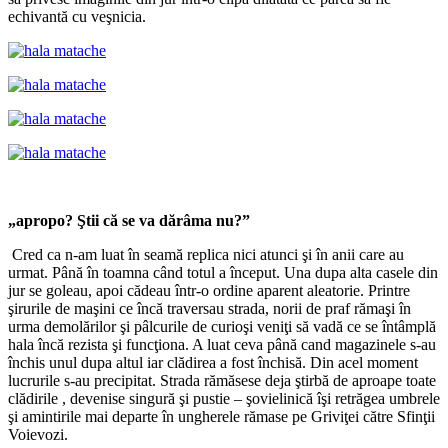
echivantă cu veşnicia.
„apropo? Ştii că se va dărâma nu?”
Cred ca n-am luat în seamă replica nici atunci şi în anii care au
urmat. Până în toamna când totul a început. Una dupa alta casele din
jur se goleau, apoi cădeau într-o ordine aparent aleatorie. Printre
şirurile de maşini ce încă traversau strada, norii de praf rămaşi în
urma demolărilor şi pâlcurile de curioşi veniţi să vadă ce se întâmplă
hala încă rezista şi funcţiona. A luat ceva până cand magazinele s-au
închis unul dupa altul iar clădirea a fost închisă. Din acel moment
lucrurile s-au precipitat. Strada rămăsese deja ştirbă de aproape toate
clădirile , devenise singură şi pustie – şovielinică îşi retrăgea umbrele
şi amintirile mai departe în ungherele rămase pe Griviţei către Sfinţii
Voievozi.