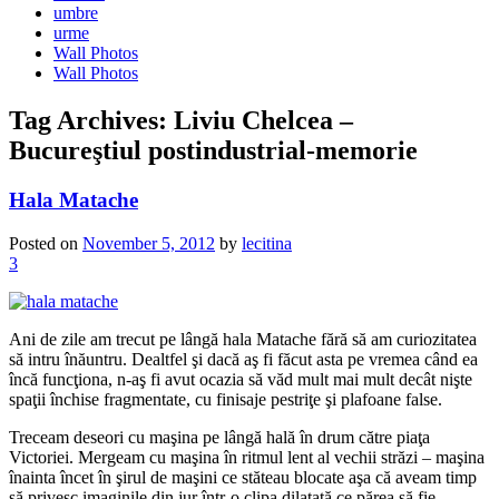
umbre
urme
Wall Photos
Wall Photos
Tag Archives:
Liviu Chelcea –
Bucureştiul postindustrial-memorie
Hala Matache
Posted on
November 5, 2012
by
lecitina
3
Ani de zile am trecut pe lângă hala Matache fără să am curiozitatea
să intru înăuntru. Dealtfel şi dacă aş fi făcut asta pe vremea când ea
încă funcţiona, n-aş fi avut ocazia să văd mult mai mult decât nişte
spaţii închise fragmentate, cu finisaje pestriţe şi plafoane false.
Treceam deseori cu maşina pe lângă hală în drum către piaţa
Victoriei. Mergeam cu maşina în ritmul lent al vechii străzi – maşina
înainta încet în şirul de maşini ce stăteau blocate aşa că aveam timp
să privesc imaginile din jur într-o clipa dilatată ce părea să fie