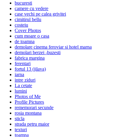
bucuresti
camere cu vedere
case vechi pe calea grivitei
cimitirul bellu
costeiu
Cover Photos
cum moare o casa
de toamna
demolare cinema feroviar si hotel marna
demolari berzei -buzesti
fabrica margina
ferentari
fortul 13 (jilava)
iarna
intre ziduri
La cetate
lumini
Photos of Me
Profile Pictures
rememorari secunde
rosia montana
sticla
strada petru maior
texturi
toamna