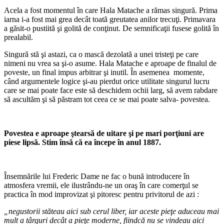
Acela a fost momentul în care Hala Matache a rămas singură. Prima
iarna i-a fost mai grea decât toată greutatea anilor trecuţi. Primavara
a găsit-o pustiită şi golită de conţinut. De semnificaţii fusese golită în
prealabil.
Singură stă şi astazi, ca o mască dezolată a unei tristeţi pe care
nimeni nu vrea sa şi-o asume. Hala Matache e aproape de finalul de
poveste, un final impus arbitrar şi inutil. În asemenea momente,
când argumentele logice şi-au pierdut orice utilitate singurul lucru
care se mai poate face este să deschidem ochii larg, să avem rabdare
să ascultăm şi să păstram tot ceea ce se mai poate salva- povestea.
Povestea e aproape
ş
tears
ă
de uitare
ş
i pe mari por
ţ
iuni are
piese lips
ă
. Stim
î
ns
ă că
ea
î
ncepe
î
n anul 1887.
Însemnările lui Frederic Dame ne fac o bună introducere în
atmosfera vremii, ele ilustrându-ne un oraş în care comerţul se
practica în mod improvizat şi pitoresc pentru privitorul de azi :
„negustorii st
ă
teau aici sub cerul liber, iar aceste pie
ţ
e aduceau mai
mult a t
â
rguri dec
â
t a pie
ţ
e moderne, fiindc
ă
nu se vindeau aici