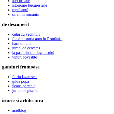
idei urbane
istorioare bucurestene
reptilianul
sarah in romania
de descoperit
cutia cu vechituri
file din istoria auto în România
harmonium
jurnal de cercetas
la pas prin tara fagarasului
vinuri povestite
ganduri frumoase
florin lazarescu
gilda popa
ileana partenie
jurnal de piscotar
istorie si arhitectura
aradblog