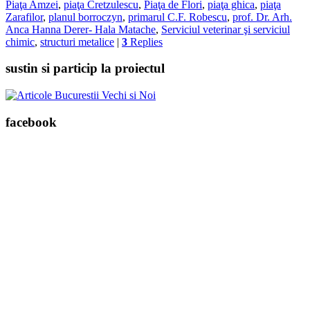
Piaţa Amzei
,
piaţa Cretzulescu
,
Piaţa de Flori
,
piaţa ghica
,
piaţa
Zarafilor
,
planul borroczyn
,
primarul C.F. Robescu
,
prof. Dr. Arh.
Anca Hanna Derer- Hala Matache
,
Serviciul veterinar şi serviciul
chimic
,
structuri metalice
|
3
Replies
sustin si particip la proiectul
facebook