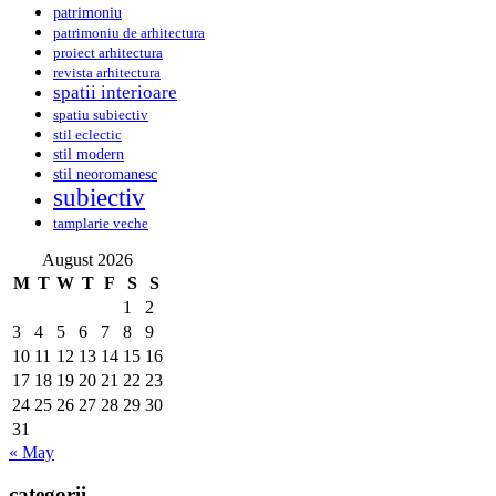
patrimoniu
patrimoniu de arhitectura
proiect arhitectura
revista arhitectura
spatii interioare
spatiu subiectiv
stil eclectic
stil modern
stil neoromanesc
subiectiv
tamplarie veche
August 2026
M
T
W
T
F
S
S
1
2
3
4
5
6
7
8
9
10
11
12
13
14
15
16
17
18
19
20
21
22
23
24
25
26
27
28
29
30
31
« May
categorii