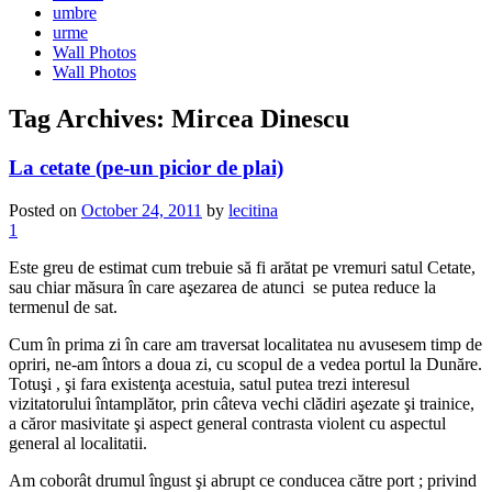
umbre
urme
Wall Photos
Wall Photos
Tag Archives:
Mircea Dinescu
La cetate (pe-un picior de plai)
Posted on
October 24, 2011
by
lecitina
1
Este greu de estimat cum trebuie să fi arătat pe vremuri satul Cetate,
sau chiar măsura în care aşezarea de atunci se putea reduce la
termenul de sat.
Cum în prima zi în care am traversat localitatea nu avusesem timp de
opriri, ne-am întors a doua zi, cu scopul de a vedea portul la Dunăre.
Totuşi , şi fara existenţa acestuia, satul putea trezi interesul
vizitatorului întamplător, prin câteva vechi clădiri aşezate şi trainice,
a căror masivitate şi aspect general contrasta violent cu aspectul
general al localitatii.
Am coborât drumul îngust şi abrupt ce conducea către port ; privind