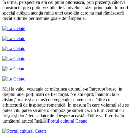
în urmă, perspectiva era cel putin pitorească, prin prezenţa câtorva
constructii prea putin vizibile de la nivelul străzii principale. În mod
special atrăgea atenţia ruina unei case din care nu mai rămăseseră
decât zidurile perimetrale goale de tâmplarie.
Mai la vale, vegetaţia ce mărginea drumul s-a întrerupt brusc, în
dreptul unei porţi mari de fier forjat. Ne-am oprit; înăuntru la o
distanţă mare şi ascunsă de vegetaţie se vedea o clădire cu
arhitectură de inspiraţie romantică. În masura în care volumul său se
putea citi, părea sa aibă o compoziţie simetrică, un turn central cu
foişor şi două terase laterale. Despre această clădire va fi vorba în
următorul articol însă.