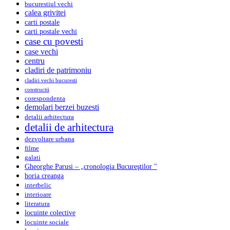
bucurestiul vechi
calea grivitei
carti postale
carti postale vechi
case cu povesti
case vechi
centru
cladiri de patrimoniu
cladiri vechi bucuresti
constructii
corespondenta
demolari berzei buzesti
detalii arhitectura
detalii de arhitectura
dezvoltare urbana
filme
galati
Gheorghe Parusi – „cronologia Bucureştilor "
horia creanga
interbelic
interioare
literatura
locuinte colective
locuinte sociale