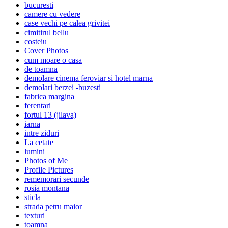
bucuresti
camere cu vedere
case vechi pe calea grivitei
cimitirul bellu
costeiu
Cover Photos
cum moare o casa
de toamna
demolare cinema feroviar si hotel marna
demolari berzei -buzesti
fabrica margina
ferentari
fortul 13 (jilava)
iarna
intre ziduri
La cetate
lumini
Photos of Me
Profile Pictures
rememorari secunde
rosia montana
sticla
strada petru maior
texturi
toamna