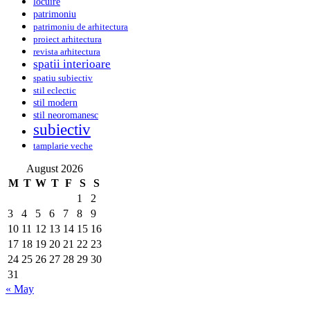
locuire
patrimoniu
patrimoniu de arhitectura
proiect arhitectura
revista arhitectura
spatii interioare
spatiu subiectiv
stil eclectic
stil modern
stil neoromanesc
subiectiv
tamplarie veche
August 2026
M
T
W
T
F
S
S
1
2
3
4
5
6
7
8
9
10
11
12
13
14
15
16
17
18
19
20
21
22
23
24
25
26
27
28
29
30
31
« May