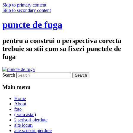
Skip to primary content
Skip to secondary content
puncte de fuga
pentru a construi o perspectiva corecta
trebuie sa stii cum sa fixezi punctele de
fuga
Search
Main menu
Home
About
foto
( vara asta )
2 scrisori pierdute
alte locuri
alte scrisori pierdute