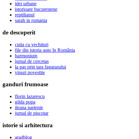
idei urbane
istorioare bucurestene
reptilianul
sarah in romania
de descoperit
cutia cu vechituri
file din istoria auto în România
harmonium
jurnal de cercetas
la pas prin tara fagarasului
vinuri povestite
ganduri frumoase
florin lazarescu
gilda popa
ileana partenie
jurnal de piscotar
istorie si arhitectura
aradblog