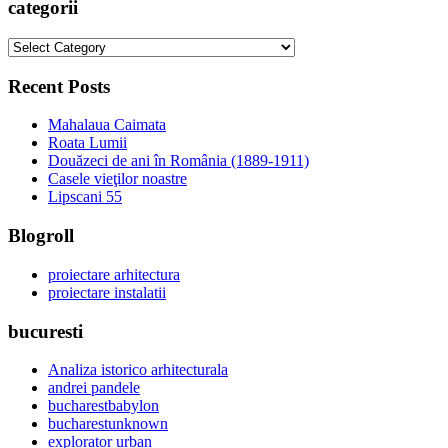
categorii
categorii
Recent Posts
Mahalaua Caimata
Roata Lumii
Douăzeci de ani în România (1889-1911)
Casele vieţilor noastre
Lipscani 55
Blogroll
proiectare arhitectura
proiectare instalatii
bucuresti
Analiza istorico arhitecturala
andrei pandele
bucharestbabylon
bucharestunknown
explorator urban