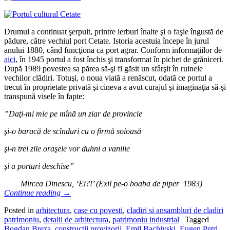
Drumul a continuat şerpuit, printre ierburi înalte şi o faşie îngustă de
pădure, către vechiul port Cetate. Istoria acestuia începe în jurul
anului 1880, când funcţiona ca port agrar. Conform informaţiilor de
aici
, în 1945 portul a fost închis şi transformat în pichet de grăniceri.
După 1989 povestea sa părea să-şi fi găsit un sfârşit în ruinele
vechilor clădiri. Totuşi, o noua viată a renăscut, odată ce portul a
trecut în proprietate privată şi cineva a avut curajul şi imaginaţia să-şi
transpună visele în fapte:
”Daţi-mi mie pe mînă un ziar de provincie
şi-o baracă de scînduri cu o firmă soioasă
şi-n trei zile oraşele vor duhni a vanilie
şi a porturi deschise”
Mircea Dinescu, ‘Ei?!’ (Exil pe-o boaba de piper 1983)
Continue reading
→
Posted in
arhitectura
,
case cu povesti
,
cladiri si ansambluri de cladiri
patrimoniu
,
detalii de arhitectura
,
patrimoniu industrial
|
Tagged
Bogdan Breza
,
constructii provizorii
,
Emil Bachiyski
,
Eugen Petri
,