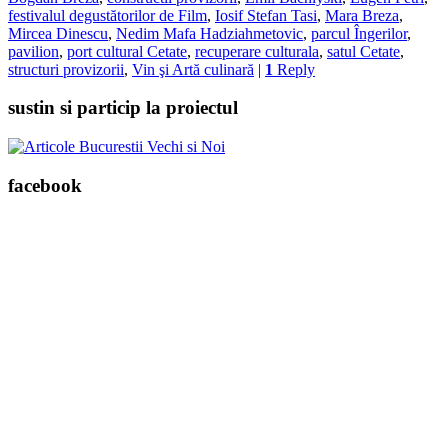
festivalul degustătorilor de Film
,
Iosif Stefan Tasi
,
Mara Breza
,
Mircea Dinescu
,
Nedim Mafa Hadziahmetovic
,
parcul Îngerilor
,
pavilion
,
port cultural Cetate
,
recuperare culturala
,
satul Cetate
,
structuri provizorii
,
Vin şi Artă culinară
|
1
Reply
sustin si particip la proiectul
facebook