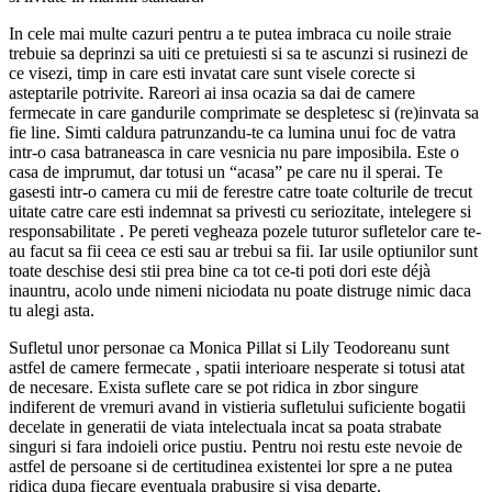
In cele mai multe cazuri pentru a te putea imbraca cu noile straie
trebuie sa deprinzi sa uiti ce pretuiesti si sa te ascunzi si rusinezi de
ce visezi, timp in care esti invatat care sunt visele corecte si
asteptarile potrivite. Rareori ai insa ocazia sa dai de camere
fermecate in care gandurile comprimate se despletesc si (re)invata sa
fie line. Simti caldura patrunzandu-te ca lumina unui foc de vatra
intr-o casa batraneasca in care vesnicia nu pare imposibila. Este o
casa de imprumut, dar totusi un “acasa” pe care nu il sperai. Te
gasesti intr-o camera cu mii de ferestre catre toate colturile de trecut
uitate catre care esti indemnat sa privesti cu seriozitate, intelegere si
responsabilitate . Pe pereti vegheaza pozele tuturor sufletelor care te-
au facut sa fii ceea ce esti sau ar trebui sa fii. Iar usile optiunilor sunt
toate deschise desi stii prea bine ca tot ce-ti poti dori este déjà
inauntru, acolo unde nimeni niciodata nu poate distruge nimic daca
tu alegi asta.
Sufletul unor personae ca Monica Pillat si Lily Teodoreanu sunt
astfel de camere fermecate , spatii interioare nesperate si totusi atat
de necesare. Exista suflete care se pot ridica in zbor singure
indiferent de vremuri avand in vistieria sufletului suficiente bogatii
decelate in generatii de viata intelectuala incat sa poata strabate
singuri si fara indoieli orice pustiu. Pentru noi restu este nevoie de
astfel de persoane si de certitudinea existentei lor spre a ne putea
ridica dupa fiecare eventuala prabusire si visa departe.