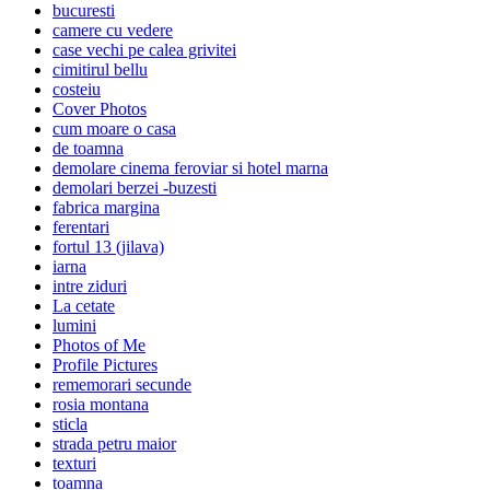
bucuresti
camere cu vedere
case vechi pe calea grivitei
cimitirul bellu
costeiu
Cover Photos
cum moare o casa
de toamna
demolare cinema feroviar si hotel marna
demolari berzei -buzesti
fabrica margina
ferentari
fortul 13 (jilava)
iarna
intre ziduri
La cetate
lumini
Photos of Me
Profile Pictures
rememorari secunde
rosia montana
sticla
strada petru maior
texturi
toamna