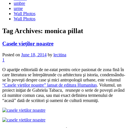
umbre
urme
Wall Photos
Wall Photos
Tag Archives:
monica pillat
Casele vieţilor noastre
Posted on
June 18, 2014
by
lecitina
1
O apariţie editorială de ne-ratat pentru orice pasionat de zona fină în
care literatura se întrepătrunde cu arhitectura şi istoria, condensându-
se în poveşti despre case şi mici antropologii urbane, este volumul
“Casele vieţilor noastre” lansat de editura Humanitas
. Volumul, un
proiect iniţiat de Gabriela Tabacu, reuneşte o serie de poveşti având
că numitor comun casa, sau mai exact definirea termenului de
“acasă” dată de scriitori şi oameni de cultură renumiţi.