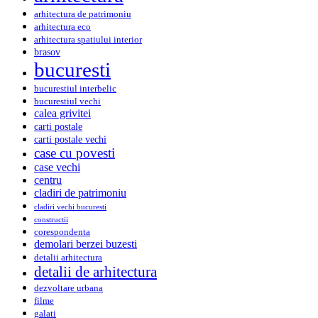
arhitectura de patrimoniu
arhitectura eco
arhitectura spatiului interior
brasov
bucuresti
bucurestiul interbelic
bucurestiul vechi
calea grivitei
carti postale
carti postale vechi
case cu povesti
case vechi
centru
cladiri de patrimoniu
cladiri vechi bucuresti
constructii
corespondenta
demolari berzei buzesti
detalii arhitectura
detalii de arhitectura
dezvoltare urbana
filme
galati