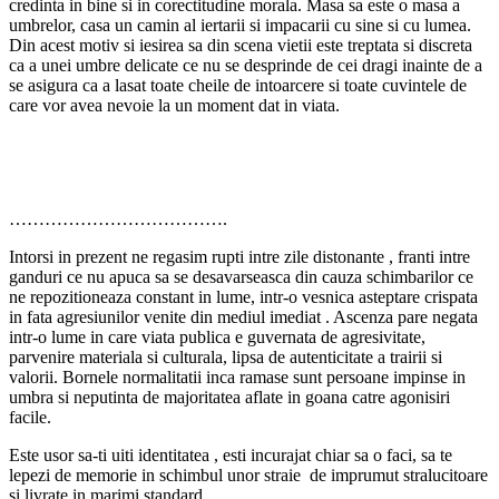
credinta in bine si in corectitudine morala. Masa sa este o masa a
umbrelor, casa un camin al iertarii si impacarii cu sine si cu lumea.
Din acest motiv si iesirea sa din scena vietii este treptata si discreta
ca a unei umbre delicate ce nu se desprinde de cei dragi inainte de a
se asigura ca a lasat toate cheile de intoarcere si toate cuvintele de
care vor avea nevoie la un moment dat in viata.
……………………………….
Intorsi in prezent ne regasim rupti intre zile distonante , franti intre
ganduri ce nu apuca sa se desavarseasca din cauza schimbarilor ce
ne repozitioneaza constant in lume, intr-o vesnica asteptare crispata
in fata agresiunilor venite din mediul imediat . Ascenza pare negata
intr-o lume in care viata publica e guvernata de agresivitate,
parvenire materiala si culturala, lipsa de autenticitate a trairii si
valorii. Bornele normalitatii inca ramase sunt persoane impinse in
umbra si neputinta de majoritatea aflate in goana catre agonisiri
facile.
Este usor sa-ti uiti identitatea , esti incurajat chiar sa o faci, sa te
lepezi de memorie in schimbul unor straie de imprumut stralucitoare
si livrate in marimi standard.