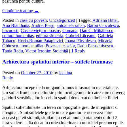
pasiunea pentru cultură.
Continue reading
→
Posted in
case cu povesti
,
Uncategorized
|
Tagged
Adriana Bittel
,
Ana Blandiana
,
Andrei Pleşu
,
antoaneta ralian
,
Barbu Cioculescu
,
bucuresti
,
Casele vieţilor noastre
,
Comana
,
Dan C. Mihăilescu
,
editura humanitas
,
editura simetria
,
Gabriel Liiceanu
,
Gabriela
Tabacu
,
Horia-Roman Patapievici
,
Ioana Pârvulescu
,
Micaela
Ghiţescu
,
monica pillat
,
Povestea caselor
,
Radu Paraschivescu
,
Tania Radu
,
Victor Ieronim Stoichiţă
|
1
Reply
Arhitectura spatiului interior – suflete frumoase
Posted on
October 27, 2010
by
lecitina
Reply
Arhitectura incepe de la un gand frumos infasurat in materialitate.
Un suflet frumos se defineste prin locul geometric catre care converg
ganduri sensibile, loc inscris in spatiul demarcat de limitele fiintei.
Spatiul sufletului este un teren cu topografie greu de inregistrat si
imaginat. Sunt sufletele goale in care gandurile ricoseaza intre
aceeasi pereti stramti, similari cu cei ai unui apartament confort 2
fara vedere – alta decat in curtea interioara a unor idei preconcepute.