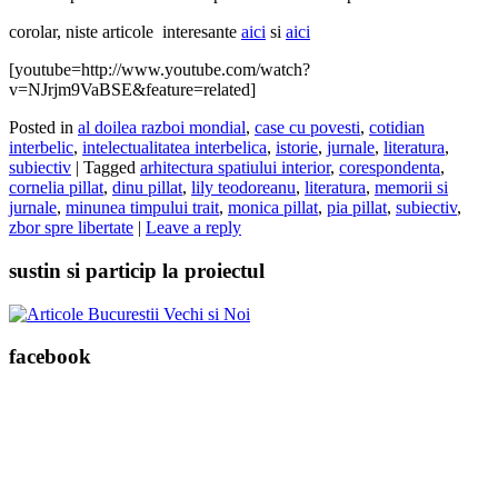
corolar, niste articole interesante
aici
si
aici
[youtube=http://www.youtube.com/watch?
v=NJrjm9VaBSE&feature=related]
Posted in
al doilea razboi mondial
,
case cu povesti
,
cotidian
interbelic
,
intelectualitatea interbelica
,
istorie
,
jurnale
,
literatura
,
subiectiv
|
Tagged
arhitectura spatiului interior
,
corespondenta
,
cornelia pillat
,
dinu pillat
,
lily teodoreanu
,
literatura
,
memorii si
jurnale
,
minunea timpului trait
,
monica pillat
,
pia pillat
,
subiectiv
,
zbor spre libertate
|
Leave a reply
sustin si particip la proiectul
facebook