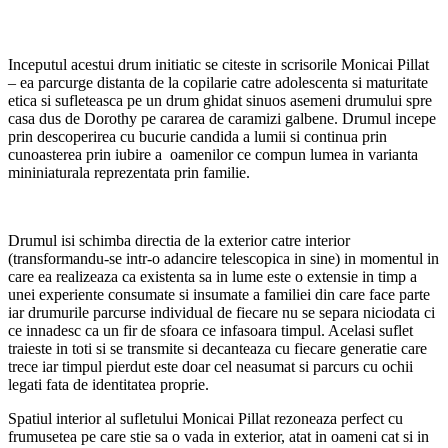
Inceputul acestui drum initiatic se citeste in scrisorile Monicai Pillat
– ea parcurge distanta de la copilarie catre adolescenta si maturitate
etica si sufleteasca pe un drum ghidat sinuos asemeni drumului spre
casa dus de Dorothy pe cararea de caramizi galbene. Drumul incepe
prin descoperirea cu bucurie candida a lumii si continua prin
cunoasterea prin iubire a oamenilor ce compun lumea in varianta
mininiaturala reprezentata prin familie.
Drumul isi schimba directia de la exterior catre interior
(transformandu-se intr-o adancire telescopica in sine) in momentul in
care ea realizeaza ca existenta sa in lume este o extensie in timp a
unei experiente consumate si insumate a familiei din care face parte
iar drumurile parcurse individual de fiecare nu se separa niciodata ci
ce innadesc ca un fir de sfoara ce infasoara timpul. Acelasi suflet
traieste in toti si se transmite si decanteaza cu fiecare generatie care
trece iar timpul pierdut este doar cel neasumat si parcurs cu ochii
legati fata de identitatea proprie.
Spatiul interior al sufletului Monicai Pillat rezoneaza perfect cu
frumusetea pe care stie sa o vada in exterior, atat in oameni cat si in