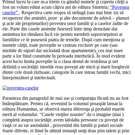
Primul lucru la care m-a trimis cu gândul numele şi coperta cărţii a
fost un volum editat acum câţiva ani de editura Simetria:
“Povestea
caselor”
. Respectiva carte reuşea să strângă (sau mai bine zis să
recupereze din amintiri, poze şi alte documente de arhivă – planuri
şi acte ale proprietarilor) povestea unor familii şi a caselor zidite de
ele. Parte din casele amintite fuseseră între timp demolate dar
amintirea lor rămânea încă vie pentru membrii supravieţuitori ai
familiilor ce le puseseră piatra de temelie. După cum menţiona şi
numele cărţii, toate poveştile se centrau exclusiv pe case (sau
imobile de raport dar niciodată doar apartamente), cea mai mare
parte a lor fiind construite în perioada interbelică. În mod evident
acest lucru limita poveştile la o clasa destul de restrânsa şi net
definită a societăţii: istoriile erau poveşti ale micii şi marii burghezii
dintre cele două războaie, categorie în care intrau familii vechi, mici
întreprinzători şi intelectuali.
Paranteza din paragraful de mai sus şi comparaţia făcută nu au fost
întâmplătoare. Pentru că, revenind la volumul proaspăt lansat la
editura Humanitas, se observă marea diferenţa şi probabil marele
merit al volumului. “Casele vieţilor noastre” da o imagine (mai )
completă asupra societăţii: avem lalolalta persoane cu poveşti de
viaţă ce au rar asemănări , provenind din familii şi paturi sociale
foarte diferite, ei fiind în ultimă instanţă uniţi doar prin talent şi prin