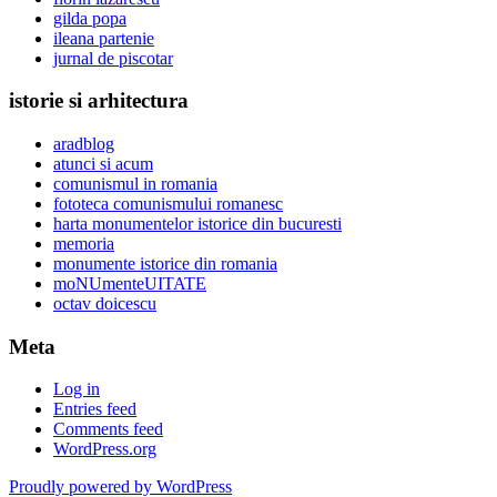
gilda popa
ileana partenie
jurnal de piscotar
istorie si arhitectura
aradblog
atunci si acum
comunismul in romania
fototeca comunismului romanesc
harta monumentelor istorice din bucuresti
memoria
monumente istorice din romania
moNUmenteUITATE
octav doicescu
Meta
Log in
Entries feed
Comments feed
WordPress.org
Proudly powered by WordPress