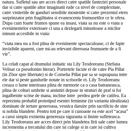
natura. Sufletul sau are acces direct catre spatiile fanteziei personale
dar si catre spatiile altor imaginatii rude ca nivel de complexitate,
catre vistieriile de ganduri sensibile mostenite si catre prezentul etern
surprinzator prin fragilitatea si evanescenta frumusetilor ce le ofera.
Dupa cum foarte frumos spune ea insasi, viata sa nu este o viata a
evenimentelor exterioare ci una a dezlegarii minutioase a micilor
minuni accesibile in viata:
“viata mea nu a fost plina de evenimente spectaculoase, ci de fapte
invizibile aparent, care mi-au relevant direroasa frumusete de a fi
vie”.
La celalt capat al drumului initiatic sta Lily Teodoreanu (Stefana
Velisar ca pseudonim literar). Portretele facute ei de catre Pia Pillat
(in Zbor spre libertate) si de Cornelia Pillat par sa se suprapuna intre
ele dar si peste gandurile notate in scrisorile ei. Lily Teodoreanu
creaza o lume interioara plina de memorie ca o casa batraneasca,
plina de colturi umbrite si amintiri depuse in straturi de praf si foi
ingalbenite scrise de mana, inchise intre perdea grele de catifea. Ea
reprezinta probabil prototipul esentei feminine (in varianta idealizata)
dominate de iertare generoasa, vesnica daruire prin sacrificiu de sine
si nobila blandete. Pentru toti pe care ii cunoaste ea este acel “acasa”
a carui simpla existenta genereaza siguranta si liniste sufleteasca.
Lily Teodoreanu are acces direct prin blandetea firii sale catre lumea
incremenita a trecutului din care isi culege si in care isi cultiva