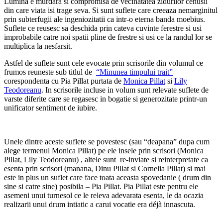
Lumina e murdara si compromisa de vecinatatea zidurilor cenusii
din care viata isi trage seva. Si sunt suflete care creeaza nemarginitul
prin subterfugii ale ingeniozitatii ca intr-o eterna banda moebius.
Suflete ce reusesc sa deschida prin cateva cuvinte ferestre si usi
improbabile catre noi spatii pline de frestre si usi ce la randul lor se
multiplica la nesfarsit.
Astfel de suflete sunt cele evocate prin scrisorile din volumul ce
frumos reuneste sub titlul de
“Minunea timpului trait”
corespondenta cu Pia Pillat purtata de
Monica Pillat
si
Lily
Teodoreanu
. In scrisorile incluse in volum sunt relevate suflete de
varste diferite care se regasesc in bogatie si generozitate printr-un
unificator sentiment de iubire.
Unele dintre aceste suflete se povestesc (sau “deapana” dupa cum
alege termenul Monica Pillat) pe ele insele prin scrisori (Monica
Pillat, Lily Teodoreanu) , altele sunt re-inviate si reinterpretate ca
esenta prin scrisori (manana, Dinu Pillat si Cornelia Pillat) si mai
este in plus un suflet care face toata aceasta spovedanie ( drum din
sine si catre sine) posibila – Pia Pillat. Pia Pillat este pentru ele
asemeni unui turnesol ce le releva adevarata esenta, le da ocazia
realizarii unui drum intiatic a carui vocatie era déjà innascuta.