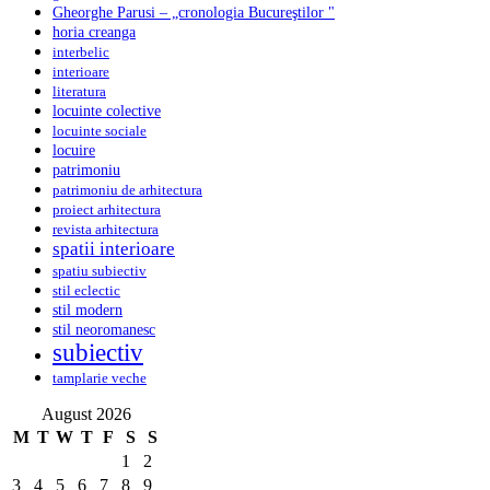
Gheorghe Parusi – „cronologia Bucureştilor "
horia creanga
interbelic
interioare
literatura
locuinte colective
locuinte sociale
locuire
patrimoniu
patrimoniu de arhitectura
proiect arhitectura
revista arhitectura
spatii interioare
spatiu subiectiv
stil eclectic
stil modern
stil neoromanesc
subiectiv
tamplarie veche
August 2026
M
T
W
T
F
S
S
1
2
3
4
5
6
7
8
9