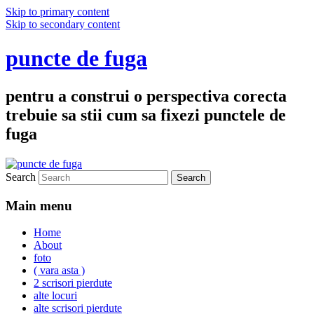
Skip to primary content
Skip to secondary content
puncte de fuga
pentru a construi o perspectiva corecta
trebuie sa stii cum sa fixezi punctele de
fuga
Search
Main menu
Home
About
foto
( vara asta )
2 scrisori pierdute
alte locuri
alte scrisori pierdute