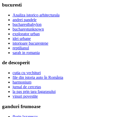
bucuresti
Analiza istorico arhitecturala
andrei pandele
bucharestbabylon
bucharestunknown
explorator urban
idei urbane
istorioare bucurestene
reptilianul
sarah in romania
de descoperit
cutia cu vechituri
file din istoria auto în România
harmonium
jurnal de cercetas
la pas prin tara fagarasului
vinuri povestite
ganduri frumoase
florin lazarescu