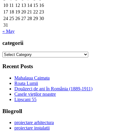
10
11
12
13
14
15
16
17
18
19
20
21
22
23
24
25
26
27
28
29
30
31
« May
categorii
categorii
Recent Posts
Mahalaua Caimata
Roata Lumii
Douăzeci de ani în România (1889-1911)
Casele vieţilor noastre
Lipscani 55
Blogroll
proiectare arhitectura
proiectare instalatii