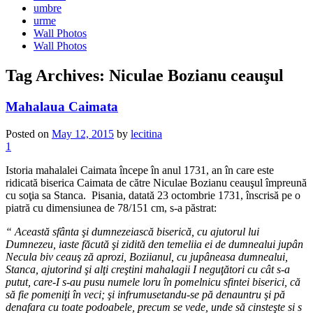
umbre
urme
Wall Photos
Wall Photos
Tag Archives:
Niculae Bozianu ceauşul
Mahalaua Caimata
Posted on
May 12, 2015
by
lecitina
1
Istoria mahalalei Caimata începe în anul 1731, an în care este
ridicată biserica Caimata de către Niculae Bozianu ceauşul împreună
cu soţia sa Stanca. Pisania, datată 23 octombrie 1731, înscrisă pe o
piatră cu dimensiunea de 78/151 cm, s-a păstrat:
“ Această sfânta şi dumnezeiască biserică, cu ajutorul lui
Dumnezeu, iaste făcută şi zidită den temeliia ei de dumnealui jupân
Necula biv ceauş ză aprozi, Boziianul, cu jupâneasa dumnealui,
Stanca, ajutorind şi alţi creştini mahalagii I neguţători cu cât s-a
putut, care-I s-au pusu numele loru în pomelnicu sfintei biserici, că
să fie pomeniţi în veci; şi infrumusetandu-se pă denauntru şi pă
denafara cu toate podoabele, precum se vede, unde să cinsteşte si s