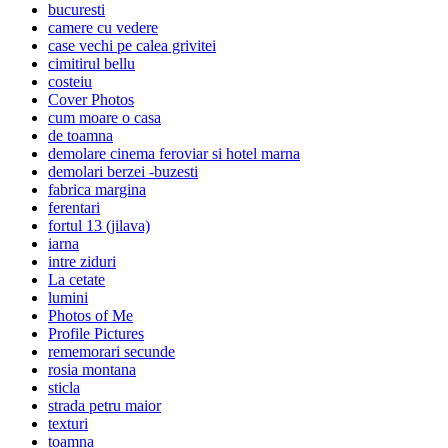
bucuresti
camere cu vedere
case vechi pe calea grivitei
cimitirul bellu
costeiu
Cover Photos
cum moare o casa
de toamna
demolare cinema feroviar si hotel marna
demolari berzei -buzesti
fabrica margina
ferentari
fortul 13 (jilava)
iarna
intre ziduri
La cetate
lumini
Photos of Me
Profile Pictures
rememorari secunde
rosia montana
sticla
strada petru maior
texturi
toamna