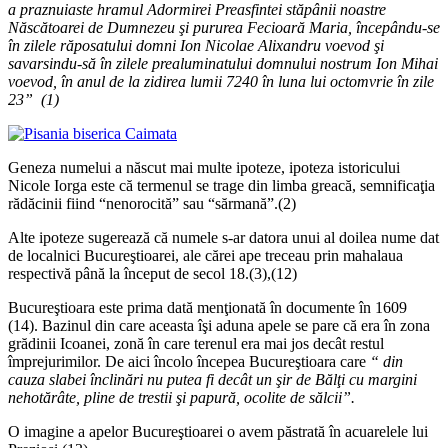
a praznuiaste hramul Adormirei Preasfintei stăpânii noastre
Născătoarei de Dumnezeu şi pururea Fecioară Maria, începându-se
în zilele răposatului domni Ion Nicolae Alixandru voevod şi
savarsindu-să în zilele prealuminatului domnului nostrum Ion Mihai
voevod, în anul de la zidirea lumii 7240 în luna lui octomvrie în zile
23” (1)
Geneza numelui a născut mai multe ipoteze, ipoteza istoricului
Nicole Iorga este că termenul se trage din limba greacă, semnificaţia
rădăcinii fiind “nenorocită” sau “sărmană”.(2)
Alte ipoteze sugerează că numele s-ar datora unui al doilea nume dat
de localnici Bucureştioarei, ale cărei ape treceau prin mahalaua
respectivă până la început de secol 18.(3),(12)
Bucureştioara este prima dată menţionată în documente în 1609
(14). Bazinul din care aceasta îşi aduna apele se pare că era în zona
grădinii Icoanei, zonă în care terenul era mai jos decât restul
împrejurimilor. De aici încolo începea Bucureştioara care
“ din
cauza slabei înclinări nu putea fi decât un şir de Bălţi cu margini
nehotărâte, pline de trestii şi papură, ocolite de sălcii”.
O imagine a apelor Bucureştioarei o avem păstrată în acuarelele lui