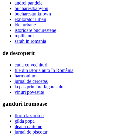
andrei pandele
bucharestbabylon
bucharestunknown
explorator urban
idei urbane
istorioare bucurestene
reptilianul
sarah in romania
de descoperit
cutia cu vechituri
file din istoria auto în România
harmonium
jurnal de cercetas
la pas prin tara fagarasului
vinuri povestite
ganduri frumoase
florin lazarescu
gilda popa
ileana partenie
jurnal de piscotar