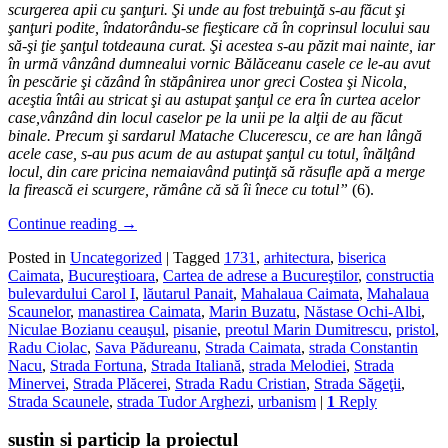
scurgerea apii cu şanţuri. Şi unde au fost trebuinţă s-au făcut şi
şanţuri podite, îndatorându-se fieşticare că în coprinsul locului sau
să-şi ţie şanţul totdeauna curat. Şi acestea s-au păzit mai nainte, iar
în urmă vânzând dumnealui vornic Bălăceanu casele ce le-au avut
în pescărie şi căzând în stăpânirea unor greci Costea şi Nicola,
aceştia întâi au stricat şi au astupat şanţul ce era în curtea acelor
case,vânzând din locul caselor pe la unii pe la alţii de au făcut
binale. Precum şi sardarul Matache Clucerescu, ce are han lângă
acele case, s-au pus acum de au astupat şanţul cu totul, înălţând
locul, din care pricina nemaiavând putinţă să răsufle apă a merge
la firească ei scurgere, rămâne că să îi înece cu totul”
(6).
Continue reading
→
Posted in
Uncategorized
|
Tagged
1731
,
arhitectura
,
biserica
Caimata
,
Bucureştioara
,
Cartea de adrese a Bucureştilor
,
constructia
bulevardului Carol I
,
lăutarul Panait
,
Mahalaua Caimata
,
Mahalaua
Scaunelor
,
manastirea Caimata
,
Marin Buzatu
,
Năstase Ochi-Albi
,
Niculae Bozianu ceauşul
,
pisanie
,
preotul Marin Dumitrescu
,
pristol
,
Radu Ciolac
,
Sava Pădureanu
,
Strada Caimata
,
strada Constantin
Nacu
,
Strada Fortuna
,
Strada Italiană
,
strada Melodiei
,
Strada
Minervei
,
Strada Plăcerei
,
Strada Radu Cristian
,
Strada Săgeţii
,
Strada Scaunele
,
strada Tudor Arghezi
,
urbanism
|
1
Reply
sustin si particip la proiectul