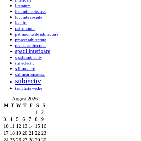
interioare
literatura
locuinte colective
locuinte sociale
locuire
patrimoniu
patrimoniu de arhitectura
proiect arhitectura
revista arhitectura
spatii interioare
spatiu subiectiv
stil eclectic
stil modern
stil neoromanesc
subiectiv
tamplarie veche
August 2026
M
T
W
T
F
S
S
1
2
3
4
5
6
7
8
9
10
11
12
13
14
15
16
17
18
19
20
21
22
23
24
25
26
27
28
29
30