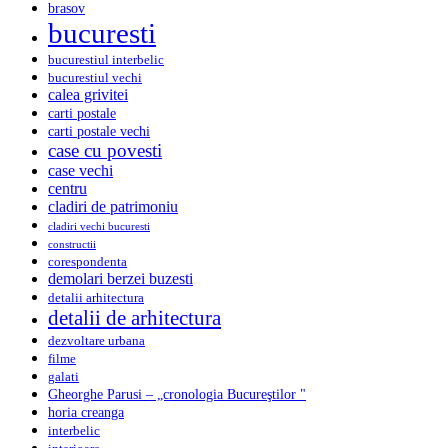
brasov
bucuresti
bucurestiul interbelic
bucurestiul vechi
calea grivitei
carti postale
carti postale vechi
case cu povesti
case vechi
centru
cladiri de patrimoniu
cladiri vechi bucuresti
constructii
corespondenta
demolari berzei buzesti
detalii arhitectura
detalii de arhitectura
dezvoltare urbana
filme
galati
Gheorghe Parusi – „cronologia Bucureştilor "
horia creanga
interbelic