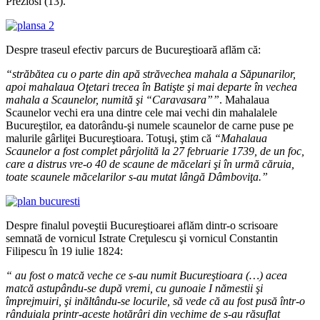
Preziosi (13).
Despre traseul efectiv parcurs de Bucureştioară aflăm că:
“străbătea cu o parte din apă străvechea mahala a Săpunarilor,
apoi mahalaua Oţetari trecea în Batişte şi mai departe în vechea
mahala a Scaunelor, numită şi “Caravasara””
. Mahalaua
Scaunelor vechi era una dintre cele mai vechi din mahalalele
Bucureştilor, ea datorându-şi numele scaunelor de carne puse pe
malurile gârliţei Bucureştioara. Totuşi, ştim că
“Mahalaua
Scaunelor a fost complet pârjolită la 27 februarie 1739, de un foc,
care a distrus vre-o 40 de scaune de măcelari şi în urmă căruia,
toate scaunele măcelarilor s-au mutat lângă Dâmboviţa.”
Despre finalul poveştii Bucureştioarei aflăm dintr-o scrisoare
semnată de vornicul Istrate Creţulescu şi vornicul Constantin
Filipescu în 19 iulie 1824:
“ au fost o matcă veche ce s-au numit Bucureştioara (…) acea
matcă astupându-se după vremi, cu gunoaie I nămestii şi
împrejmuiri, şi inăltându-se locurile, să vede că au fost pusă într-o
rânduiala printr-aceste hotărâri din vechime de s-au răsuflat