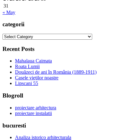
31
« May
categorii
categorii
Recent Posts
Mahalaua Caimata
Roata Lumii
Douăzeci de ani în România (1889-1911)
Casele vieţilor noastre
Lipscani 55
Blogroll
proiectare arhitectura
proiectare instalatii
bucuresti
Analiza istorico arhitecturala