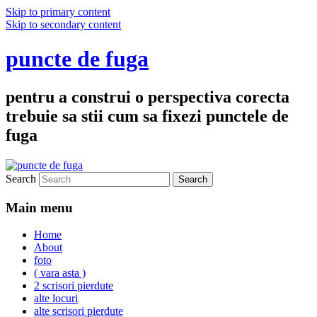
Skip to primary content
Skip to secondary content
puncte de fuga
pentru a construi o perspectiva corecta
trebuie sa stii cum sa fixezi punctele de
fuga
Search
Main menu
Home
About
foto
( vara asta )
2 scrisori pierdute
alte locuri
alte scrisori pierdute