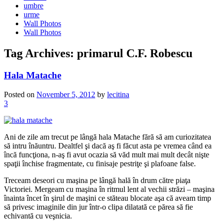
umbre
urme
Wall Photos
Wall Photos
Tag Archives:
primarul C.F. Robescu
Hala Matache
Posted on
November 5, 2012
by
lecitina
3
Ani de zile am trecut pe lângă hala Matache fără să am curiozitatea
să intru înăuntru. Dealtfel şi dacă aş fi făcut asta pe vremea când ea
încă funcţiona, n-aş fi avut ocazia să văd mult mai mult decât nişte
spaţii închise fragmentate, cu finisaje pestriţe şi plafoane false.
Treceam deseori cu maşina pe lângă hală în drum către piaţa
Victoriei. Mergeam cu maşina în ritmul lent al vechii străzi – maşina
înainta încet în şirul de maşini ce stăteau blocate aşa că aveam timp
să privesc imaginile din jur într-o clipa dilatată ce părea să fie
echivantă cu veşnicia.