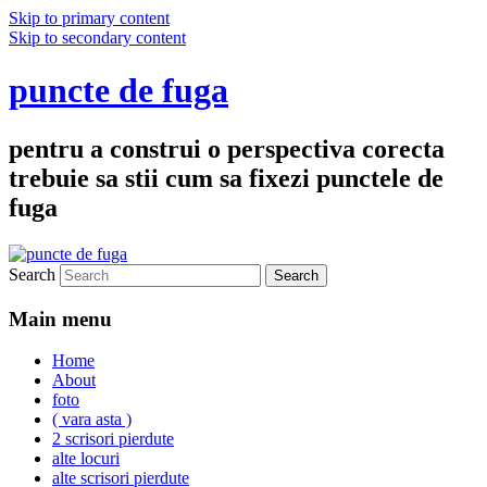
Skip to primary content
Skip to secondary content
puncte de fuga
pentru a construi o perspectiva corecta
trebuie sa stii cum sa fixezi punctele de
fuga
Search
Main menu
Home
About
foto
( vara asta )
2 scrisori pierdute
alte locuri
alte scrisori pierdute