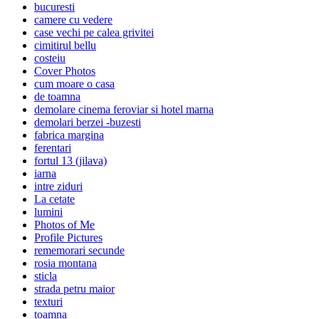
bucuresti
camere cu vedere
case vechi pe calea grivitei
cimitirul bellu
costeiu
Cover Photos
cum moare o casa
de toamna
demolare cinema feroviar si hotel marna
demolari berzei -buzesti
fabrica margina
ferentari
fortul 13 (jilava)
iarna
intre ziduri
La cetate
lumini
Photos of Me
Profile Pictures
rememorari secunde
rosia montana
sticla
strada petru maior
texturi
toamna