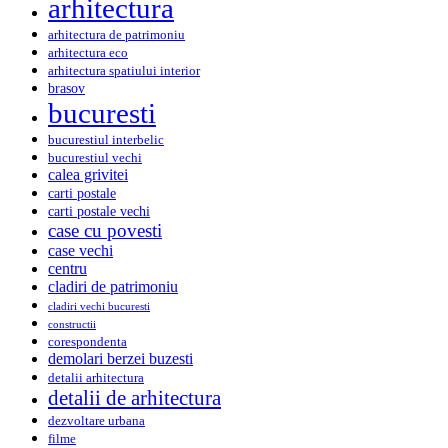
arhitectura
arhitectura de patrimoniu
arhitectura eco
arhitectura spatiului interior
brasov
bucuresti
bucurestiul interbelic
bucurestiul vechi
calea grivitei
carti postale
carti postale vechi
case cu povesti
case vechi
centru
cladiri de patrimoniu
cladiri vechi bucuresti
constructii
corespondenta
demolari berzei buzesti
detalii arhitectura
detalii de arhitectura
dezvoltare urbana
filme