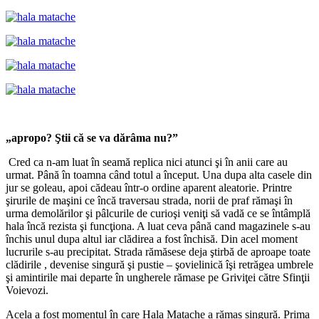
„apropo? Ştii că se va dărâma nu?”
Cred ca n-am luat în seamă replica nici atunci şi în anii care au
urmat. Până în toamna când totul a început. Una dupa alta casele din
jur se goleau, apoi cădeau într-o ordine aparent aleatorie. Printre
şirurile de maşini ce încă traversau strada, norii de praf rămaşi în
urma demolărilor şi pâlcurile de curioşi veniţi să vadă ce se întâmplă
hala încă rezista şi funcţiona. A luat ceva până cand magazinele s-au
închis unul dupa altul iar clădirea a fost închisă. Din acel moment
lucrurile s-au precipitat. Strada rămăsese deja ştirbă de aproape toate
clădirile , devenise singură şi pustie – şovielinică îşi retrăgea umbrele
şi amintirile mai departe în ungherele rămase pe Griviţei către Sfinţii
Voievozi.
Acela a fost momentul în care Hala Matache a rămas singură. Prima