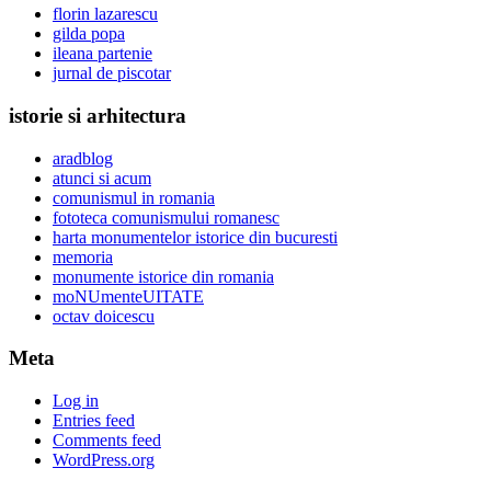
florin lazarescu
gilda popa
ileana partenie
jurnal de piscotar
istorie si arhitectura
aradblog
atunci si acum
comunismul in romania
fototeca comunismului romanesc
harta monumentelor istorice din bucuresti
memoria
monumente istorice din romania
moNUmenteUITATE
octav doicescu
Meta
Log in
Entries feed
Comments feed
WordPress.org