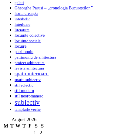
galati
Gheorghe Parusi – „cronologia Bucureştilor "
horia creanga
interbelic
interioare
literatura
locuinte colective
locuinte sociale
locuire
patrimoniu
patrimoniu de arhitectura
proiect arhitectura
revista arhitectura
spatii interioare
spatiu subiectiv
stil eclectic
stil modern
stil neoromanesc
subiectiv
tamplarie veche
August 2026
M
T
W
T
F
S
S
1
2