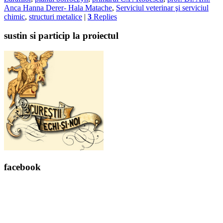
Anca Hanna Derer- Hala Matache
,
Serviciul veterinar şi serviciul
chimic
,
structuri metalice
|
3
Replies
sustin si particip la proiectul
facebook