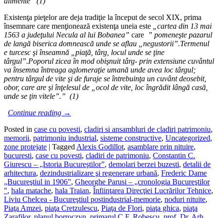
alimente” (1)
Existenţa pieţelor are deja tradiţie la început de secol XIX, prima
însemnare care menţionează existenţa uneia este
„cartea din 13 mai
1563 a jude
ţ
ului Necula al lui Bobanea”
care
” pomene
ş
te pazarul
de lang
ă
biserica domneasc
ă
unde se aflau „negustorii”.Termenul
e turcesc
ş
i
î
nseamn
ă
„pia
ţă
, t
â
rg, locul unde se
ţ
ine
t
â
rgul”.Poporul zicea
î
n mod obi
ş
nuit t
â
rg- prin extensiune cuv
â
ntul
va
î
nsemna
î
ntreaga aglomera
ţ
ie uman
ă
unde avea loc t
â
rgul;
pentru t
â
rgul de vite
ş
i de furaje se
î
ntrebuin
ţ
a un cuv
â
nt deosebit,
obor, care are
ş
i
î
n
ţ
elesul de „ocol de vite, loc
î
ngr
ă
dit l
â
ng
ă
cas
ă
,
unde se
ţ
in vitele”.” (1)
Continue reading
→
Posted in
case cu povesti
,
cladiri si ansambluri de cladiri patrimoniu
,
memorii
,
patrimoniu industrial
,
sisteme constructive
,
Uncategorized
,
zone protejate
|
Tagged
Alexis Godillot
,
asamblare prin nituire
,
bucuresti
,
case cu povesti
,
cladiri de patrimoniu
,
Constantin C.
Giurescu – „Istoria Bucureştilor”
,
demolari berzei buzesti
,
detalii de
arhitectura
,
dezindustrializare şi regenerare urbană
,
Frederic Dame
„Bucureştiul in 1906”
,
Gheorghe Parusi – „cronologia Bucureştilor
"
,
hala matache
,
hala Traian
,
Înfiinţarea Direcţiei Lucrărilor Tehnice
,
Liviu Chelcea - Bucureştiul postindustrial-memorie
,
noduri nituite
,
Piaţa Amzei
,
piaţa Cretzulescu
,
Piaţa de Flori
,
piaţa ghica
,
piaţa
Zarafilor
,
planul borroczyn
,
primarul C.F. Robescu
,
prof. Dr. Arh.