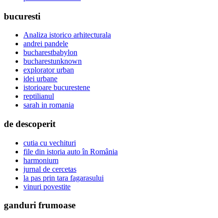
bucuresti
Analiza istorico arhitecturala
andrei pandele
bucharestbabylon
bucharestunknown
explorator urban
idei urbane
istorioare bucurestene
reptilianul
sarah in romania
de descoperit
cutia cu vechituri
file din istoria auto în România
harmonium
jurnal de cercetas
la pas prin tara fagarasului
vinuri povestite
ganduri frumoase