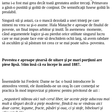
iarna i-a fost mai grea decât toată greutatea anilor trecuţi. Primavara
a găsit-o pustiită şi golită de conţinut. De semnificaţii fusese golită în
prealabil.
Singură stă şi astazi, ca o mască dezolată a unei tristeţi pe care
nimeni nu vrea sa şi-o asume. Hala Matache e aproape de finalul de
poveste, un final impus arbitrar şi inutil. În asemenea momente,
când argumentele logice şi-au pierdut orice utilitate singurul lucru
care se mai poate face este să deschidem ochii larg, să avem rabdare
să ascultăm şi să păstram tot ceea ce se mai poate salva- povestea.
Povestea e aproape
ş
tears
ă
de uitare
ş
i pe mari por
ţ
iuni are
piese lips
ă
. Stim
î
ns
ă că
ea
î
ncepe
î
n anul 1887.
Însemnările lui Frederic Dame ne fac o bună introducere în
atmosfera vremii, ele ilustrându-ne un oraş în care comerţul se
practica în mod improvizat şi pitoresc pentru privitorul de azi :
„negustorii st
ă
teau aici sub cerul liber, iar aceste pie
ţ
e aduceau mai
mult a t
â
rguri dec
â
t a pie
ţ
e moderne, fiindc
ă
nu se vindeau aici
doar carne, legume, fructe, p
ă
s
ă
ri
ş
i oua, ci
ş
i stofe, bibelouri
ş
i