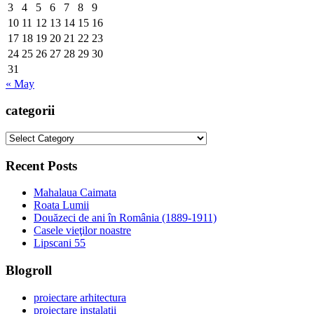
3
4
5
6
7
8
9
10
11
12
13
14
15
16
17
18
19
20
21
22
23
24
25
26
27
28
29
30
31
« May
categorii
categorii
Recent Posts
Mahalaua Caimata
Roata Lumii
Douăzeci de ani în România (1889-1911)
Casele vieţilor noastre
Lipscani 55
Blogroll
proiectare arhitectura
proiectare instalatii